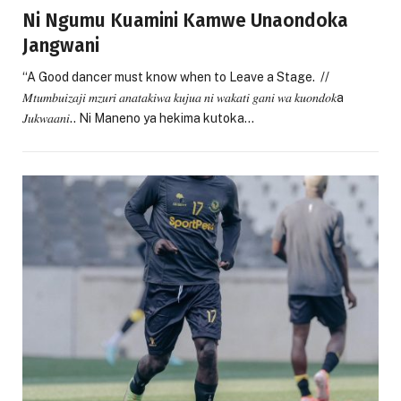
Ni Ngumu Kuamini Kamwe Unaondoka
Jangwani
“A Good dancer must know when to Leave a Stage. //
𝑀𝑡𝑢𝑚𝑏𝑢𝑖𝑧𝑎𝑗𝑖 𝑚𝑧𝑢𝑟𝑖 𝑎𝑛𝑎𝑡𝑎𝑘𝑖𝑤𝑎 𝑘𝑢𝑗𝑢𝑎 𝑛𝑖 𝑤𝑎𝑘𝑎𝑡𝑖 𝑔𝑎𝑛𝑖 𝑤𝑎 𝑘𝑢𝑜𝑛𝑑𝑜𝑘a
𝐽𝑢𝑘𝑤𝑎𝑎𝑛𝑖.. Ni Maneno ya hekima kutoka…