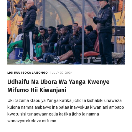
LIGI KUU | SOKA LA BONGO
JULY 30, 2024
Udhaifu Na Ubora Wa Yanga Kwenye
Mifumo Hii Kiwanjani
Ukiitazama klabu ya Yanga katika jicho la kishabiki unaweza
kuiona namna ambavyo ina balaa inavyokua kiwanjani ambapo
kwetu sisi tunaowaangalia katika jicho la namna
wanavyotekeleza mifumo…