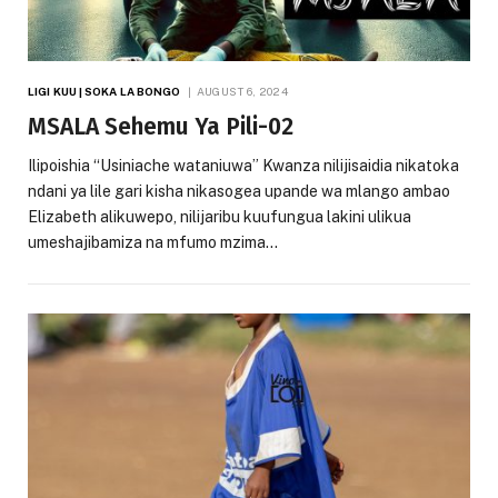
LIGI KUU | SOKA LA BONGO
AUGUST 6, 2024
MSALA Sehemu Ya Pili-02
Ilipoishia “Usiniache wataniuwa” Kwanza nilijisaidia nikatoka
ndani ya lile gari kisha nikasogea upande wa mlango ambao
Elizabeth alikuwepo, nilijaribu kuufungua lakini ulikua
umeshajibamiza na mfumo mzima…