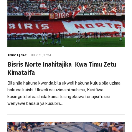
AFRICA | CAF
JULY 31, 2024
Bisris Norte Inahitajika Kwa Timu Zetu
Kimataifa
Bila njia hakuna kwenda,bila ukweli hakuna kujua,bila uzima
hakuna kuishi. Ukweli na uzima ni muhimu, Kusifiwa
kusingetuletea shida kama tusingekuwa tunajisifu sisi
wenyewe badala ya kusubiri…