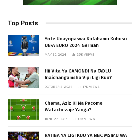
Top Posts
Yote Unayopaswa Kufahamu Kuhusu
UEFA EURO 2024 German
MAY 30, 2024
25K
VIEWS
Hii Vita Ya GAMONDI Na FADLU
Inaichangamsha Vipi Ligi Kuu?
OCTOBER 3, 2024
17K
VIEWS
Chama, Aziz Ki Na Pacome
Watachezaje Yanga?
JUNE 27, 2024
14K
VIEWS
RATIBA YA LIGI KUU YA NBC MSIMU WA