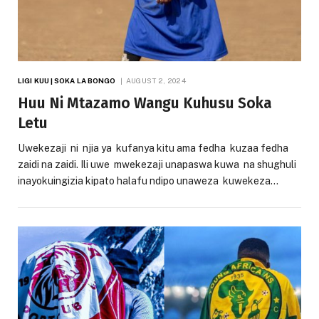
LIGI KUU | SOKA LA BONGO
AUGUST 2, 2024
Huu Ni Mtazamo Wangu Kuhusu Soka
Letu
Uwekezaji ni njia ya kufanya kitu ama fedha kuzaa fedha
zaidi na zaidi. Ili uwe mwekezaji unapaswa kuwa na shughuli
inayokuingizia kipato halafu ndipo unaweza kuwekeza…