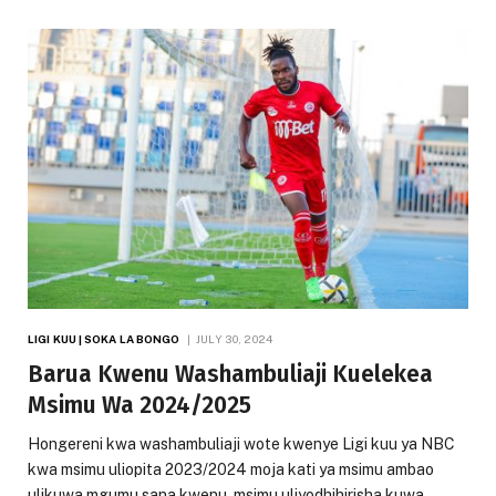
LIGI KUU | SOKA LA BONGO
JULY 30, 2024
Barua Kwenu Washambuliaji Kuelekea
Msimu Wa 2024/2025
Hongereni kwa washambuliaji wote kwenye Ligi kuu ya NBC
kwa msimu uliopita 2023/2024 moja kati ya msimu ambao
ulikuwa mgumu sana kwenu, msimu uliyodhihirisha kuwa