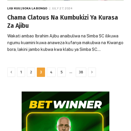
LIGI KUU | SOKA LA BONGO
JULY 27, 2024
Chama Clatous Na Kumbukizi Ya Kurasa
Za Ajibu
Wakati ambao Ibrahim Ajibu anaibuliwa na Simba SC ilikuwa
ngumu kuamini kuwa anaweza kufanya makubwa na Kiwango
bora, lakini jambo kubwa kwa klabu ya Simba SC…
Previous
Next
…
1
2
3
4
5
38