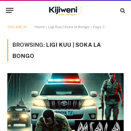
YOU ARE AT:
Home
»
Ligi Kuu | Soka la Bongo
»
Page 3
BROWSING:
LIGI KUU | SOKA LA
BONGO