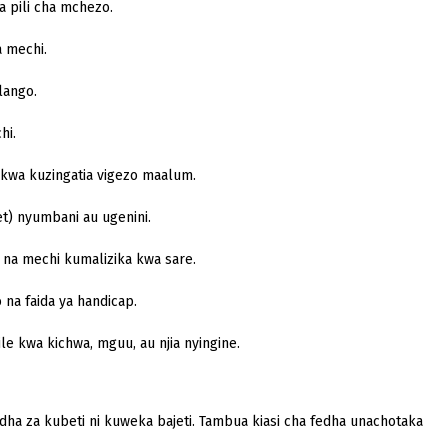
a pili cha mchezo.
a mechi.
lango.
hi.
 kwa kuzingatia vigezo maalum.
et) nyumbani au ugenini.
 na mechi kumalizika kwa sare.
na faida ya handicap.
le kwa kichwa, mguu, au njia nyingine.
ha za kubeti ni kuweka bajeti. Tambua kiasi cha fedha unachotaka