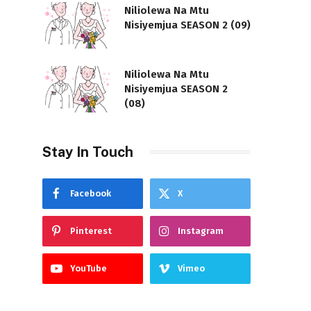
Niliolewa Na Mtu
Nisiyemjua SEASON 2 (09)
Niliolewa Na Mtu
Nisiyemjua SEASON 2
(08)
Stay In Touch
Facebook
X
Pinterest
Instagram
YouTube
Vimeo