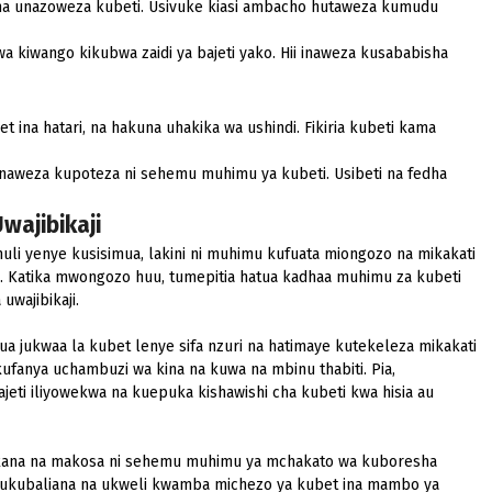
ha unazoweza kubeti. Usivuke kiasi ambacho hutaweza kumudu
wa kiwango kikubwa zaidi ya bajeti yako. Hii inaweza kusababisha
 ina hatari, na hakuna uhakika wa ushindi. Fikiria kubeti kama
naweza kupoteza ni sehemu muhimu ya kubeti. Usibeti na fedha
wajibikaji
li yenye kusisimua, lakini ni muhimu kufuata miongozo na mikakati
ri. Katika mwongozo huu, tumepitia hatua kadhaa muhimu za kubeti
uwajibikaji.
ua jukwaa la kubet lenye sifa nzuri na hatimaye kutekeleza mikakati
ufanya uchambuzi wa kina na kuwa na mbinu thabiti. Pia,
ti iliyowekwa na kuepuka kishawishi cha kubeti kwa hisia au
tokana na makosa ni sehemu muhimu ya mchakato wa kuboresha
a kukubaliana na ukweli kwamba michezo ya kubet ina mambo ya