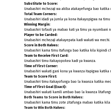
Substitute to Score:
Unabashiri mchezaji wa akiba atakayefunga bao katika 
Total Team Corners:
Unabashiri idadi ya jumla ya kona itakayopigwa na timu 
Winning Margin:
Unabashiri tofauti ya mabao kati ya timu ya nyumbani n
Player to be Carded:
Unabashiri mchezaji atakayepata kadi wakati wa mechi.
Score in Both Halves:
Unabashiri kama timu itafunga bao katika kila kipindi 
Team to Receive First Card:
Unabashiri timu itakayopokea kadi ya kwanza.
Time of First Corner:
Unabashiri wakati gani kona ya kwanza itapigwa katika
Team to Score First:
Unabashiri timu itakayofunga bao la kwanza katika mec
Time of First Goal (Exact):
Unabashiri wakati kamili ambao bao la kwanza litafun
Both Teams to Score in Both Halves:
Unabashiri kama timu zote zitafunga mabao katika kila
Team to Win Both Halves
: