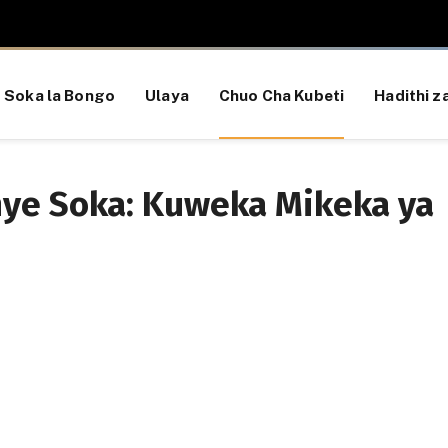
Soka la Bongo
Ulaya
Chuo Cha Kubeti
Hadithi za
ye Soka: Kuweka Mikeka ya