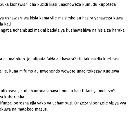
Epuka kishawishi cha kuzidi kiasi unachoweza kumudu kupoteza.
ya ushawishi wa hisia kama vile msisimko au hasira yanaweza kuwa
a kali.
ngatia uchambuzi makini badala ya kushawishiwa na hisia za haraka.
wa na matokeo. Je, ulipata faida au hasara? Hii itakusaidia kuelewa
na. Je, kuna mifumo au mwenendo wowote unaojitokeza? Kuelewa
 ulikosea. Je, ulichambua vibaya timu au hali fulani ya mchezo?
ya kuboresha.
unza, boresha njia yako ya uchambuzi. Ongeza vipengele vipya vya
ekuwa na matokeo mazuri.