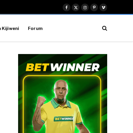
Facebook
X
Instagram
Pinterest
Vimeo
(Twitter)
 Kijiweni
Forum