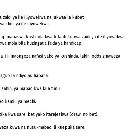
 zaidi ya ile iliyowekwa na jukwaa la kubet.
a chini ya ile iliyowekwa.
ap inapaswa kushinda kwa tofauti kubwa zaidi ya ile iliyowekwa.
a moja bila kuzingatia faida ya handicap.
. Hii inaongeza nafasi yako ya kushinda, lakini odds zinaweza
haguo la ndiyo au hapana.
 sahihi ya mabao kwa kila timu.
 kamili ya mechi.
ika kwa sare, bet yako itarejeshwa (draw, no bet).
aweza kuwa na nusu-mabao ili kuepuka sare.