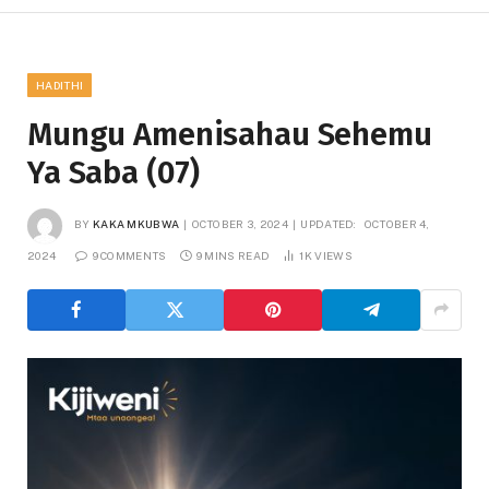
HADITHI
Mungu Amenisahau Sehemu
Ya Saba (07)
BY
KAKA MKUBWA
OCTOBER 3, 2024
UPDATED:
OCTOBER 4,
2024
9 COMMENTS
9 MINS READ
1K
VIEWS