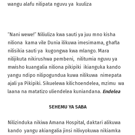
wangu alafu nilipata nguvu ya kuuliza
“Nani wewe!” Niliuliza kwa sauti ya juu mno kisha
niliona kama vile Dunia ilikuwa imesimama, ghafla
nilisikia sauti ya kugongwa kwa mlango. Mara
nilijikuta nikirushwa pembeni, nilitumia nguvu ya
mwisho kuangalia niliona pikipiki ikianguka kando
yangu ndipo nilipogundua kuwa nilikuwa nimepata
ajali ya Pikipiki. Sikuelewa kilichoendelea, mzimu wa
laana na matatizo uliendelea kuniandana.
Endelea
SEHEMU YA SABA
Nilizinduka nikiwa Amana Hospital, daktari alikuwa
kando yangu akiangalia jinsi nilivyokuwa nikiamka