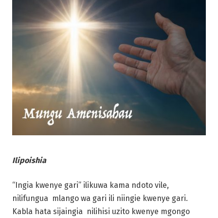
Ilipoishia
“Ingia kwenye gari” ilikuwa kama ndoto vile,
nilifungua mlango wa gari ili niingie kwenye gari.
Kabla hata sijaingia nilihisi uzito kwenye mgongo