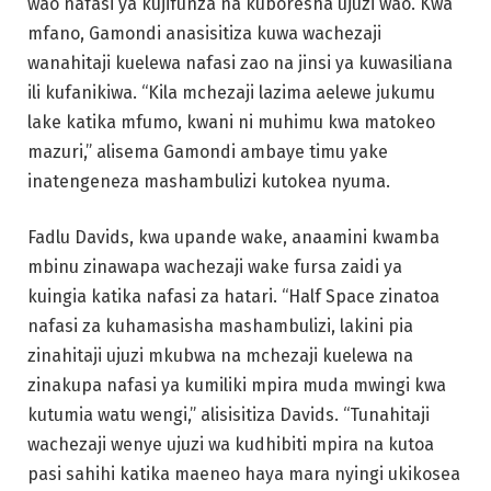
wao nafasi ya kujifunza na kuboresha ujuzi wao. Kwa
mfano, Gamondi anasisitiza kuwa wachezaji
wanahitaji kuelewa nafasi zao na jinsi ya kuwasiliana
ili kufanikiwa. “Kila mchezaji lazima aelewe jukumu
lake katika mfumo, kwani ni muhimu kwa matokeo
mazuri,” alisema Gamondi ambaye timu yake
inatengeneza mashambulizi kutokea nyuma.
Fadlu Davids, kwa upande wake, anaamini kwamba
mbinu zinawapa wachezaji wake fursa zaidi ya
kuingia katika nafasi za hatari. “Half Space zinatoa
nafasi za kuhamasisha mashambulizi, lakini pia
zinahitaji ujuzi mkubwa na mchezaji kuelewa na
zinakupa nafasi ya kumiliki mpira muda mwingi kwa
kutumia watu wengi,” alisisitiza Davids. “Tunahitaji
wachezaji wenye ujuzi wa kudhibiti mpira na kutoa
pasi sahihi katika maeneo haya mara nyingi ukikosea