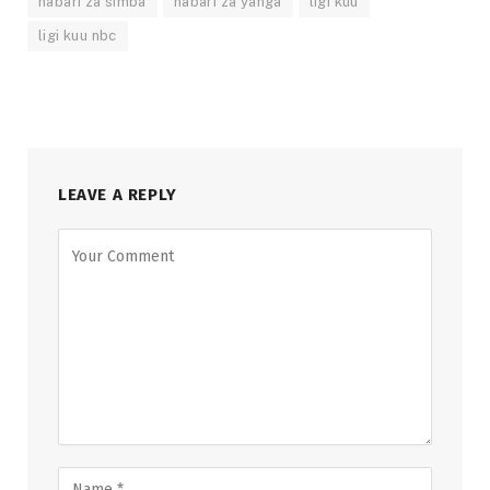
habari za simba
habari za yanga
ligi kuu
ligi kuu nbc
LEAVE A REPLY