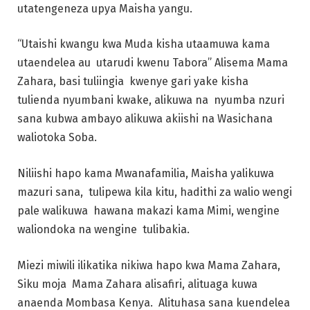
utatengeneza upya Maisha yangu.
“Utaishi kwangu kwa Muda kisha utaamuwa kama
utaendelea au utarudi kwenu Tabora” Alisema Mama
Zahara, basi tuliingia kwenye gari yake kisha
tulienda nyumbani kwake, alikuwa na nyumba nzuri
sana kubwa ambayo alikuwa akiishi na Wasichana
waliotoka Soba.
Niliishi hapo kama Mwanafamilia, Maisha yalikuwa
mazuri sana, tulipewa kila kitu, hadithi za walio wengi
pale walikuwa hawana makazi kama Mimi, wengine
waliondoka na wengine tulibakia.
Miezi miwili ilikatika nikiwa hapo kwa Mama Zahara,
Siku moja Mama Zahara alisafiri, alituaga kuwa
anaenda Mombasa Kenya. Alituhasa sana kuendelea