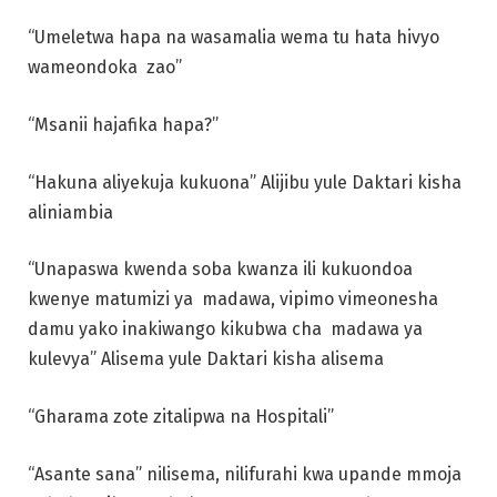
“Umeletwa hapa na wasamalia wema tu hata hivyo
wameondoka zao”
“Msanii hajafika hapa?”
“Hakuna aliyekuja kukuona” Alijibu yule Daktari kisha
aliniambia
“Unapaswa kwenda soba kwanza ili kukuondoa
kwenye matumizi ya madawa, vipimo vimeonesha
damu yako inakiwango kikubwa cha madawa ya
kulevya” Alisema yule Daktari kisha alisema
“Gharama zote zitalipwa na Hospitali”
“Asante sana” nilisema, nilifurahi kwa upande mmoja