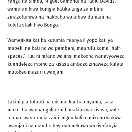
Yanga na Simba, Miguel Gamondi na Fadlu Davids,
wamefanikiwa kuingia katika anga za mbinu
zinazotumiwa na makocha wakubwa duniani na
kuleta staili hiyo Bongo.
Wamejikita katika kutumia mianya iliyopo kati ya
mabeki na kati na wa pembeni, maarufu kama “half-
spaces.” Huu ni mfano wa jinsi makocha wanavyoweza
kuendeleza mbinu za kisasa ambazo zinaweza kuleta
matokeo mazuri uwanjani.
Lakini pia tofauti na misimu kadhaa nyuma, sasa
makocha wanaangalia zaidi makipa wa kisasa, wale
ambao wanatumia zaidi miguu kuliko mikono wakiwa
uwanjani na mambo hayo wamekuwa wakiyafanyia