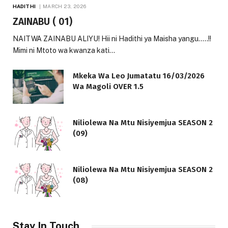
HADITHI
MARCH 23, 2026
ZAINABU ( 01)
NAITWA ZAINABU ALIYU! Hii ni Hadithi ya Maisha yangu…..!!
Mimi ni Mtoto wa kwanza kati…
Mkeka Wa Leo Jumatatu 16/03/2026
Wa Magoli OVER 1.5
Niliolewa Na Mtu Nisiyemjua SEASON 2
(09)
Niliolewa Na Mtu Nisiyemjua SEASON 2
(08)
Stay In Touch