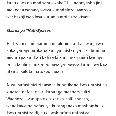
kunakuwa na madhara kwako.” Hii inaonyesha jinsi
makocha wanavyoweza kuendeleza uwezo wa
wachezaji wao kwa kutumia mbinu za kisasa.
Maana ya “Half-Spaces”
Half-spaces ni maeneo maalumu katika uwanja wa
soka yanayopatikana kati ya mistari ya pembeni na
mistari ya katikati katika kila mchezo zaidi kwenye
eneo la ulinzi, maeneo haya yanaweza kutumiwa kwa
ufanisi kuleta matokeo mazuri.
Nusu nafasi hizi zinaweza kupatikana kwa urahisi na
zinatoa nafasi nzuri kupanga mashambulizi.
Wachezaji wanapoingia katika half-spaces,
wanakuwa na nafasi ya kutengeneza mashambulizi
kwa urahisi zaidi, huku wakitafuta nafasi za