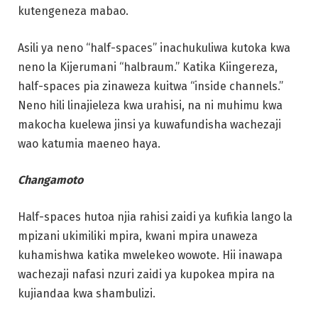
kutengeneza mabao.
Asili ya neno “half-spaces” inachukuliwa kutoka kwa
neno la Kijerumani “halbraum.” Katika Kiingereza,
half-spaces pia zinaweza kuitwa “inside channels.”
Neno hili linajieleza kwa urahisi, na ni muhimu kwa
makocha kuelewa jinsi ya kuwafundisha wachezaji
wao katumia maeneo haya.
Changamoto
Half-spaces hutoa njia rahisi zaidi ya kufikia lango la
mpizani ukimiliki mpira, kwani mpira unaweza
kuhamishwa katika mwelekeo wowote. Hii inawapa
wachezaji nafasi nzuri zaidi ya kupokea mpira na
kujiandaa kwa shambulizi.