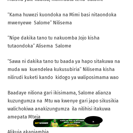
“Kama huwezi kuondoka na Mimi basi nitaondoka
mwenyewe Salome” Nilisema
“Nipe dakika tano tu nakuomba Jojo kisha
tutaondoka” Alisema Salome
“Sawa ni dakika tano tu baada ya hapo sitakuwa na
muda wa kuendelea kukusubiria” Nilisema kisha
nilirudi kuketi kando kidogo ya waliposimama wao
Baadaye niliona gari ikisimama, Salome alianza
kuzungumza na Mtu wa kwenye gari japo sikusikia
walichokiwa anakizungumza ila nilihisi itakuwa
amepata Mteja
×
Alikuja akaniambia