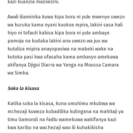
kazi kuanzia mazoezini.
Awali iliaminika kuwa kipa bora ni yule mwenye uwezo
wa kuruka kama nyani kuokoa mpira, lakini sasa hali
hiyo ni tofauti kabisa kipa bora ni yule ambaye
pamoja na kudaka lakini ana uwezo wa juu wa
kutuliza mipira anayopasiwa na mabeki wake na
kutoka pasi kwa ufasaha kama ambavyo amekuwa
akifanya Djigui Diarra wa Yanga na Moussa Camara
wa Simba.
Soka la kisasa
Katika soka la kisasa, kuna umuhimu mkubwa wa
mchezaji kuweza kubadilika kulingana na mahitaji ya
timu Gamondi na Fadlu wamekuwa wakifanya kazi
kwa karibu na wachezaji wao ili kuhakikisha