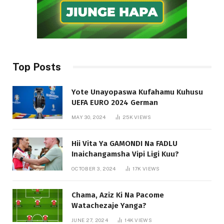
Top Posts
Yote Unayopaswa Kufahamu Kuhusu
UEFA EURO 2024 German
MAY 30, 2024
25K
VIEWS
Hii Vita Ya GAMONDI Na FADLU
Inaichangamsha Vipi Ligi Kuu?
OCTOBER 3, 2024
17K
VIEWS
Chama, Aziz Ki Na Pacome
Watachezaje Yanga?
JUNE 27, 2024
14K
VIEWS