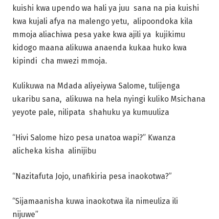
kuishi kwa upendo wa hali ya juu sana na pia kuishi
kwa kujali afya na malengo yetu, alipoondoka kila
mmoja aliachiwa pesa yake kwa ajili ya kujikimu
kidogo maana alikuwa anaenda kukaa huko kwa
kipindi cha mwezi mmoja.
Kulikuwa na Mdada aliyeiywa Salome, tulijenga
ukaribu sana, alikuwa na hela nyingi kuliko Msichana
yeyote pale, nilipata shahuku ya kumuuliza
“Hivi Salome hizo pesa unatoa wapi?” Kwanza
alicheka kisha alinijibu
“Nazitafuta Jojo, unafikiria pesa inaokotwa?”
“Sijamaanisha kuwa inaokotwa ila nimeuliza ili
nijuwe”