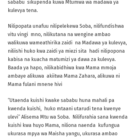
sababu sikupenda kuwa Mtumwa wa madawa ya
kulevya tena.
Nilipopata unafuu nilipelekewa Soba, nilifundishwa
vitu vingi mno, nilikutana na wengine ambao
walikuwa wameathirika zaidi na Madawa ya kulevya,
niliishi huko kwa zaidi ya miezi sita hadi nilipopona
kabisa na kuacha matumizi ya dawa za kulevya.
Baada ya hapo, nilikabidhiwa kwa Mama mmoja
ambaye alikuwa akiitwa Mama Zahara, alikuwa ni
Mama fulani mnene hivi
“Utaenda kuishi kwake sababu huna mahali pa
kwenda kuishi, huko mtaani utarudi tena kwenye
ulevi” Alisema Mtu wa Soba. Nilifurahia sana kwenda
kuishi kwa huyo Mama, niliona naenda kufungua
ukurasa mpya wa Maisha yangu, ukurasa ambao