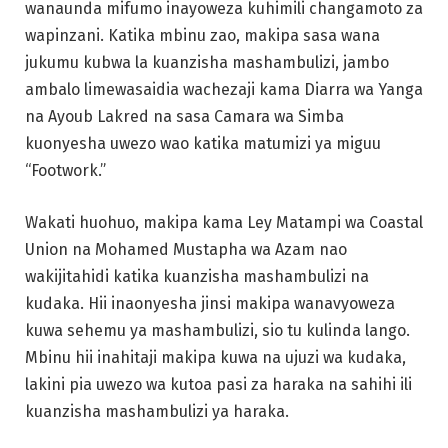
wanaunda mifumo inayoweza kuhimili changamoto za
wapinzani. Katika mbinu zao, makipa sasa wana
jukumu kubwa la kuanzisha mashambulizi, jambo
ambalo limewasaidia wachezaji kama Diarra wa Yanga
na Ayoub Lakred na sasa Camara wa Simba
kuonyesha uwezo wao katika matumizi ya miguu
“Footwork.”
Wakati huohuo, makipa kama Ley Matampi wa Coastal
Union na Mohamed Mustapha wa Azam nao
wakijitahidi katika kuanzisha mashambulizi na
kudaka. Hii inaonyesha jinsi makipa wanavyoweza
kuwa sehemu ya mashambulizi, sio tu kulinda lango.
Mbinu hii inahitaji makipa kuwa na ujuzi wa kudaka,
lakini pia uwezo wa kutoa pasi za haraka na sahihi ili
kuanzisha mashambulizi ya haraka.