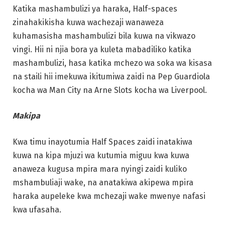
Katika mashambulizi ya haraka, Half-spaces
zinahakikisha kuwa wachezaji wanaweza
kuhamasisha mashambulizi bila kuwa na vikwazo
vingi. Hii ni njia bora ya kuleta mabadiliko katika
mashambulizi, hasa katika mchezo wa soka wa kisasa
na staili hii imekuwa ikitumiwa zaidi na Pep Guardiola
kocha wa Man City na Arne Slots kocha wa Liverpool.
Makipa
Kwa timu inayotumia Half Spaces zaidi inatakiwa
kuwa na kipa mjuzi wa kutumia miguu kwa kuwa
anaweza kugusa mpira mara nyingi zaidi kuliko
mshambuliaji wake, na anatakiwa akipewa mpira
haraka aupeleke kwa mchezaji wake mwenye nafasi
kwa ufasaha.