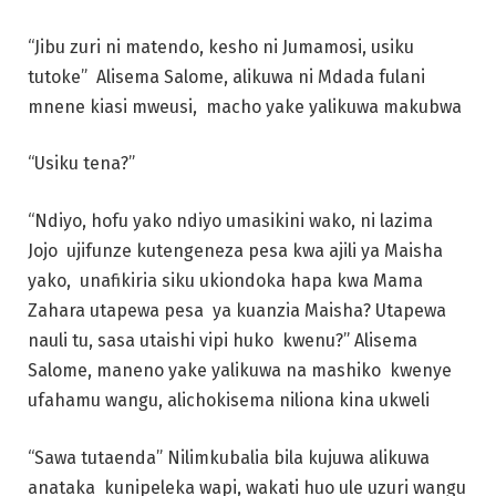
“Jibu zuri ni matendo, kesho ni Jumamosi, usiku
tutoke” Alisema Salome, alikuwa ni Mdada fulani
mnene kiasi mweusi, macho yake yalikuwa makubwa
“Usiku tena?”
“Ndiyo, hofu yako ndiyo umasikini wako, ni lazima
Jojo ujifunze kutengeneza pesa kwa ajili ya Maisha
yako, unafikiria siku ukiondoka hapa kwa Mama
Zahara utapewa pesa ya kuanzia Maisha? Utapewa
nauli tu, sasa utaishi vipi huko kwenu?” Alisema
Salome, maneno yake yalikuwa na mashiko kwenye
ufahamu wangu, alichokisema niliona kina ukweli
“Sawa tutaenda” Nilimkubalia bila kujuwa alikuwa
anataka kunipeleka wapi, wakati huo ule uzuri wangu