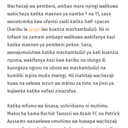
Wachezaji wa pembeni, ambao mara nyingi walikuwa
wakicheza katika maeneo ya namba 7 na 11, sasa
wanatumika kwa ufanisi zaidi katika half-spaces
(karibu la
lango
lao kuanza mashambulizi). Hii ni
tofauti na zamani ambapo walikuwa wakifanya kazi
katika maeneo ya pembeni pekee. Sasa,
wanajumuishwa katika mashambulizi ya kati kuanzia
nyuma, wakifanya kazi kwa karibu na viungo ili
kuongeza nguvu na ubora wa mashambulizi na
kumiliki mpira muda mwingi. Hii inahitaji wachezaji
kuwa na uelewa mzuri wa mbinu za timu na jinsi ya
kujiweka katika nafasi zinazofaa.
Katika mfumo wa kisasa, ushirikiano ni muhimu.
Makocha kama Rachid Taoussi wa Azam FC na Patrick
Aussems wanaelewa umuhimu wa kuwapa wachezaji