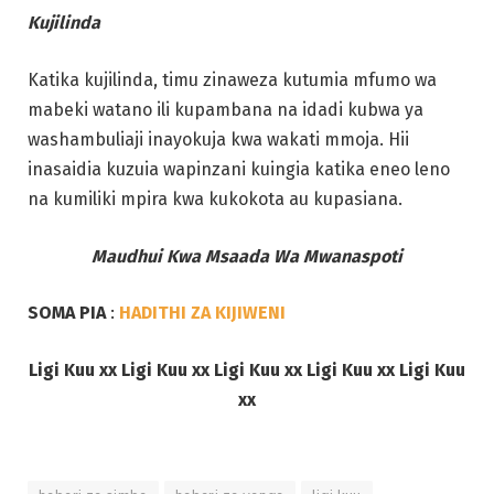
Kujilinda
Katika kujilinda, timu zinaweza kutumia mfumo wa
mabeki watano ili kupambana na idadi kubwa ya
washambuliaji inayokuja kwa wakati mmoja. Hii
inasaidia kuzuia wapinzani kuingia katika eneo leno
na kumiliki mpira kwa kukokota au kupasiana.
Maudhui Kwa Msaada Wa Mwanaspoti
SOMA PIA
:
HADITHI ZA KIJIWENI
Ligi Kuu xx Ligi Kuu xx Ligi Kuu xx Ligi Kuu xx Ligi Kuu
xx