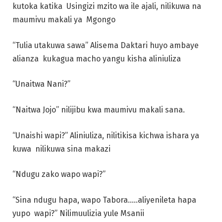
kutoka katika Usingizi mzito wa ile ajali, nilikuwa na
maumivu makali ya Mgongo
“Tulia utakuwa sawa” Alisema Daktari huyo ambaye
alianza kukagua macho yangu kisha aliniuliza
“Unaitwa Nani?”
“Naitwa Jojo” nilijibu kwa maumivu makali sana.
“Unaishi wapi?” Aliniuliza, nilitikisa kichwa ishara ya
kuwa nilikuwa sina makazi
“Ndugu zako wapo wapi?”
“Sina ndugu hapa, wapo Tabora…..aliyenileta hapa
yupo wapi?” Nilimuulizia yule Msanii