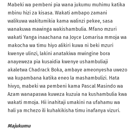
Mabeki wa pembeni pia wana jukumu muhimu katika
mbinu hizi za kisasa. Wakati ambapo zamani
walikuwa wakitumikia kama walinzi pekee, sasa
wanakuwa mawinga wakishambulia. Mfano mzuri
wakati Yanga inaachana na Joyce Lomarisa mmoja wa
makocha wa timu hiyo alikiri kuwa ni beki mzuri
kwenye ulinzi, lakini anatakiwa mwingine bora
anayeweza pia kusaidia kwenye ushambuliaji
akaletwa Chadrack Boka, ambaye ameonyesha uwezo
wa kupambana katika eneo la mashambulizi. Hata
hivyo, mabeki wa pembeni kama Pascal Masindo wa
Azam wanapaswa kuweza kuzuia na kushambulia kwa
wakati mmoja. Hii inahitaji umakini na ufahamu wa
hali ya mchezo ili kuhakikisha timu inafanya vizuri.
Majukumu