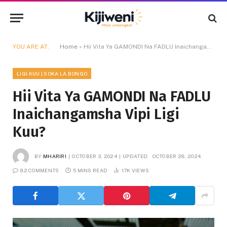
YOU ARE AT:
Home
»
Hii Vita Ya GAMONDI Na FADLU Inaichangamsha Vipi Ligi Kuu?
LIGI KUU | SOKA LA BONGO
Hii Vita Ya GAMONDI Na FADLU
Inaichangamsha Vipi Ligi
Kuu?
BY
MHARIRI
OCTOBER 3, 2024
UPDATED:
OCTOBER 28, 2024
82 COMMENTS
5 MINS READ
17K
VIEWS