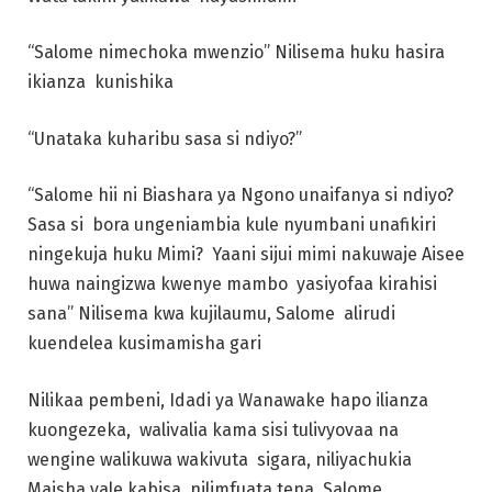
“Salome nimechoka mwenzio” Nilisema huku hasira
ikianza kunishika
“Unataka kuharibu sasa si ndiyo?”
“Salome hii ni Biashara ya Ngono unaifanya si ndiyo?
Sasa si bora ungeniambia kule nyumbani unafikiri
ningekuja huku Mimi? Yaani sijui mimi nakuwaje Aisee
huwa naingizwa kwenye mambo yasiyofaa kirahisi
sana” Nilisema kwa kujilaumu, Salome alirudi
kuendelea kusimamisha gari
Nilikaa pembeni, Idadi ya Wanawake hapo ilianza
kuongezeka, walivalia kama sisi tulivyovaa na
wengine walikuwa wakivuta sigara, niliyachukia
Maisha yale kabisa, nilimfuata tena Salome