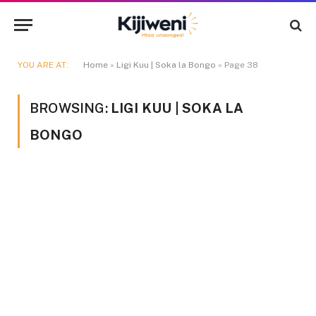
YOU ARE AT:
Home
»
Ligi Kuu | Soka la Bongo
»
Page 38
BROWSING:
LIGI KUU | SOKA LA
BONGO