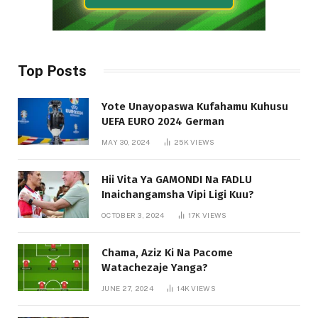
Top Posts
Yote Unayopaswa Kufahamu Kuhusu
UEFA EURO 2024 German
MAY 30, 2024
25K
VIEWS
Hii Vita Ya GAMONDI Na FADLU
Inaichangamsha Vipi Ligi Kuu?
OCTOBER 3, 2024
17K
VIEWS
Chama, Aziz Ki Na Pacome
Watachezaje Yanga?
JUNE 27, 2024
14K
VIEWS