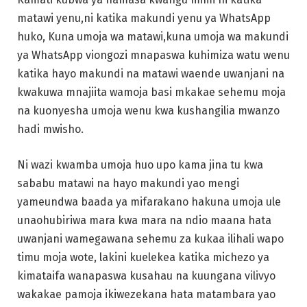
matawi yenu,ni katika makundi yenu ya WhatsApp
huko, Kuna umoja wa matawi,kuna umoja wa makundi
ya WhatsApp viongozi mnapaswa kuhimiza watu wenu
katika hayo makundi na matawi waende uwanjani na
kwakuwa mnajiita wamoja basi mkakae sehemu moja
na kuonyesha umoja wenu kwa kushangilia mwanzo
hadi mwisho.
Ni wazi kwamba umoja huo upo kama jina tu kwa
sababu matawi na hayo makundi yao mengi
yameundwa baada ya mifarakano hakuna umoja ule
unaohubiriwa mara kwa mara na ndio maana hata
uwanjani wamegawana sehemu za kukaa ilihali wapo
timu moja wote, lakini kuelekea katika michezo ya
kimataifa wanapaswa kusahau na kuungana vilivyo
wakakae pamoja ikiwezekana hata matambara yao