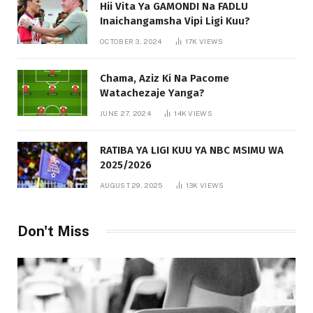
Hii Vita Ya GAMONDI Na FADLU
Inaichangamsha Vipi Ligi Kuu?
OCTOBER 3, 2024
17K
VIEWS
Chama, Aziz Ki Na Pacome
Watachezaje Yanga?
JUNE 27, 2024
14K
VIEWS
RATIBA YA LIGI KUU YA NBC MSIMU WA
2025/2026
AUGUST 29, 2025
13K
VIEWS
Don't Miss