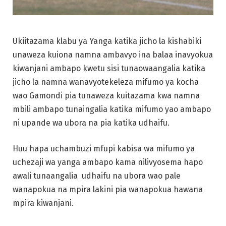
Ukiitazama klabu ya Yanga katika jicho la kishabiki
unaweza kuiona namna ambavyo ina balaa inavyokua
kiwanjani ambapo kwetu sisi tunaowaangalia katika
jicho la namna wanavyotekeleza mifumo ya kocha
wao Gamondi pia tunaweza kuitazama kwa namna
mbili ambapo tunaingalia katika mifumo yao ambapo
ni upande wa ubora na pia katika udhaifu.
Huu hapa uchambuzi mfupi kabisa wa mifumo ya
uchezaji wa yanga ambapo kama nilivyosema hapo
awali tunaangalia udhaifu na ubora wao pale
wanapokua na mpira lakini pia wanapokua hawana
mpira kiwanjani.