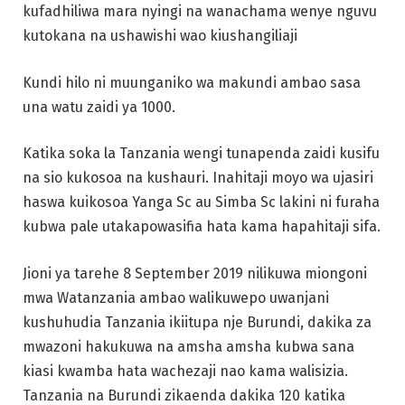
kufadhiliwa mara nyingi na wanachama wenye nguvu
kutokana na ushawishi wao kiushangiliaji
Kundi hilo ni muunganiko wa makundi ambao sasa
una watu zaidi ya 1000.
Katika soka la Tanzania wengi tunapenda zaidi kusifu
na sio kukosoa na kushauri. Inahitaji moyo wa ujasiri
haswa kuikosoa Yanga Sc au Simba Sc lakini ni furaha
kubwa pale utakapowasifia hata kama hapahitaji sifa.
Jioni ya tarehe 8 September 2019 nilikuwa miongoni
mwa Watanzania ambao walikuwepo uwanjani
kushuhudia Tanzania ikiitupa nje Burundi, dakika za
mwazoni hakukuwa na amsha amsha kubwa sana
kiasi kwamba hata wachezaji nao kama walisizia.
Tanzania na Burundi zikaenda dakika 120 katika