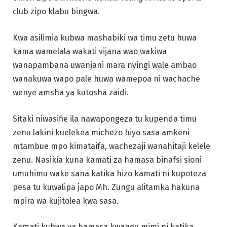
club zipo klabu bingwa.
Kwa asilimia kubwa mashabiki wa timu zetu huwa
kama wamelala wakati vijana wao wakiwa
wanapambana uwanjani mara nyingi wale ambao
wanakuwa wapo pale huwa wamepoa ni wachache
wenye amsha ya kutosha zaidi.
Sitaki niwasifie ila nawapongeza tu kupenda timu
zenu lakini kuelekea michezo hiyo sasa amkeni
mtambue mpo kimataifa, wachezaji wanahitaji kelele
zenu. Nasikia kuna kamati za hamasa binafsi sioni
umuhimu wake sana katika hizo kamati ni kupoteza
pesa tu kuwalipa japo Mh. Zungu alitamka hakuna
mpira wa kujitolea kwa sasa.
Kamati kubwa ya hamasa kwangu mimi ni katika