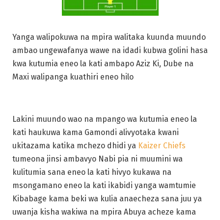
Yanga walipokuwa na mpira walitaka kuunda muundo
ambao ungewafanya wawe na idadi kubwa golini hasa
kwa kutumia eneo la kati ambapo Aziz Ki, Dube na
Maxi walipanga kuathiri eneo hilo
Lakini muundo wao na mpango wa kutumia eneo la
kati haukuwa kama Gamondi alivyotaka kwani
ukitazama katika mchezo dhidi ya
Kaizer Chiefs
tumeona jinsi ambavyo Nabi pia ni muumini wa
kulitumia sana eneo la kati hivyo kukawa na
msongamano eneo la kati ikabidi yanga wamtumie
Kibabage kama beki wa kulia anaecheza sana juu ya
uwanja kisha wakiwa na mpira Abuya acheze kama