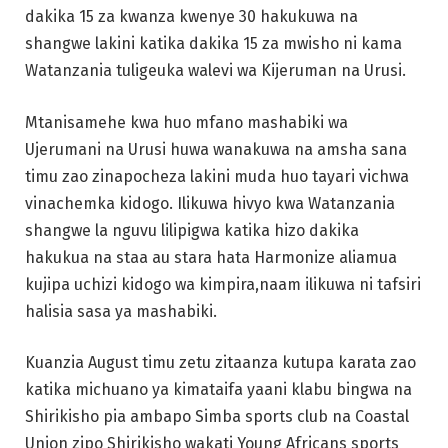
dakika 15 za kwanza kwenye 30 hakukuwa na
shangwe lakini katika dakika 15 za mwisho ni kama
Watanzania tuligeuka walevi wa Kijeruman na Urusi.
Mtanisamehe kwa huo mfano mashabiki wa
Ujerumani na Urusi huwa wanakuwa na amsha sana
timu zao zinapocheza lakini muda huo tayari vichwa
vinachemka kidogo. Ilikuwa hivyo kwa Watanzania
shangwe la nguvu lilipigwa katika hizo dakika
hakukua na staa au stara hata Harmonize aliamua
kujipa uchizi kidogo wa kimpira,naam ilikuwa ni tafsiri
halisia sasa ya mashabiki.
Kuanzia August timu zetu zitaanza kutupa karata zao
katika michuano ya kimataifa yaani klabu bingwa na
Shirikisho pia ambapo Simba sports club na Coastal
Union zipo Shirikisho wakati Young Africans sports