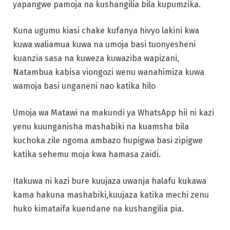
yapangwe pamoja na kushangilia bila kupumzika.
Kuna ugumu kiasi chake kufanya hivyo lakini kwa
kuwa waliamua kuwa na umoja basi tuonyesheni
kuanzia sasa na kuweza kuwaziba wapizani,
Natambua kabisa viongozi wenu wanahimiza kuwa
wamoja basi unganeni nao katika hilo
Umoja wa Matawi na makundi ya WhatsApp hii ni kazi
yenu kuunganisha mashabiki na kuamsha bila
kuchoka zile ngoma ambazo hupigwa basi zipigwe
katika sehemu moja kwa hamasa zaidi.
Itakuwa ni kazi bure kuujaza uwanja halafu kukawa
kama hakuna mashabiki,kuujaza katika mechi zenu
huko kimataifa kuendane na kushangilia pia.