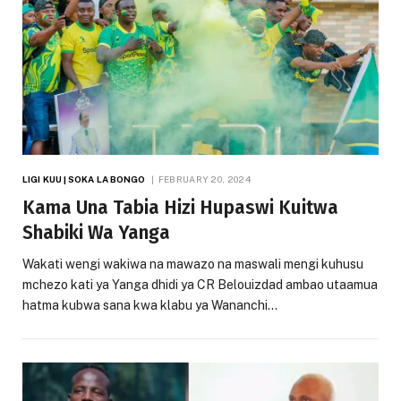
LIGI KUU | SOKA LA BONGO
FEBRUARY 20, 2024
Kama Una Tabia Hizi Hupaswi Kuitwa
Shabiki Wa Yanga
Wakati wengi wakiwa na mawazo na maswali mengi kuhusu
mchezo kati ya Yanga dhidi ya CR Belouizdad ambao utaamua
hatma kubwa sana kwa klabu ya Wananchi…