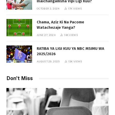
Inaichangamsha Vipi Ligi Kuu?
OCTOBER 3, 2024
17K
VIEWS
Chama, Aziz Ki Na Pacome
Watachezaje Yanga?
JUNE 27, 2024
14K
VIEWS
RATIBA YA LIGI KUU YA NBC MSIMU WA
2025/2026
AUGUST 29, 2025
13K
VIEWS
Don't Miss