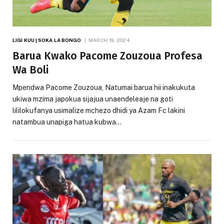
LIGI KUU | SOKA LA BONGO
MARCH 19, 2024
Barua Kwako Pacome Zouzoua Profesa
Wa Boli
Mpendwa Pacome Zouzoua, Natumai barua hii inakukuta
ukiwa mzima japokua sijajua unaendeleaje na goti
lililokufanya usimalize mchezo dhidi ya Azam Fc lakini
natambua unapiga hatua kubwa…