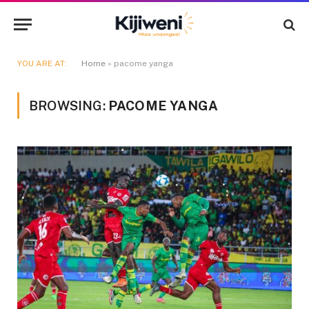
YOU ARE AT:
Home
»
pacome yanga
BROWSING:
PACOME YANGA