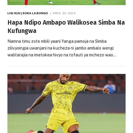
LIGI KUU | SOKA LA BONGO
APRIL 20, 2024
Hapa Ndipo Ambapo Walikosea Simba Na
Kufungwa
Namna timu zote mbili yaani Yanga pamoja na Simba
zilivyoingia uwanjani na kucheza ni jambo ambalo wengi
walitarajia na imetokea hivyo na tofauti ya mchezo wao…