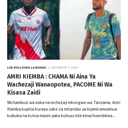
LIGI KUU | SOKA LA BONGO
DECEMBER 7, 2023
AMRI KIEMBA : CHAMA Ni Aina Ya
Wachezaji Wanaopotea, PACOME Ni Wa
Kisasa Zaidi
Mchambuzi wa soka na mchezaji mkongwe wa Tanzania, Amri
Kiemba kupitia kurasa zake za mitandao ya kijamii ameamua
kuibuka na kutoa maoni yake kuhusu kile kinachoendelea…