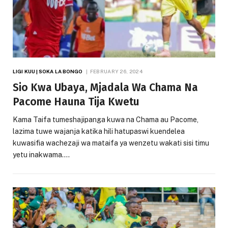
LIGI KUU | SOKA LA BONGO
FEBRUARY 26, 2024
Sio Kwa Ubaya, Mjadala Wa Chama Na
Pacome Hauna Tija Kwetu
Kama Taifa tumeshajipanga kuwa na Chama au Pacome,
lazima tuwe wajanja katika hili hatupaswi kuendelea
kuwasifia wachezaji wa mataifa ya wenzetu wakati sisi timu
yetu inakwama.…