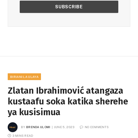
BIRIANI LA ULAYA
Zlatan Ibrahimović atangaza
kustaafu soka katika sherehe
ya kusisimua
BY
BRENDA ULOMI
JUNE 5, 2023
NO COMMENTS
3 MINS READ