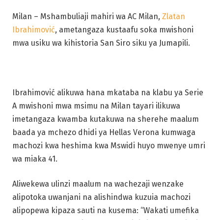
Milan – Mshambuliaji mahiri wa AC Milan,
Zlatan
Ibrahimović
, ametangaza kustaafu soka mwishoni
mwa usiku wa kihistoria San Siro siku ya Jumapili.
Ibrahimović alikuwa hana mkataba na klabu ya Serie
A mwishoni mwa msimu na Milan tayari ilikuwa
imetangaza kwamba kutakuwa na sherehe maalum
baada ya mchezo dhidi ya Hellas Verona kumwaga
machozi kwa heshima kwa Mswidi huyo mwenye umri
wa miaka 41.
Aliwekewa ulinzi maalum na wachezaji wenzake
alipotoka uwanjani na alishindwa kuzuia machozi
alipopewa kipaza sauti na kusema: “Wakati umefika