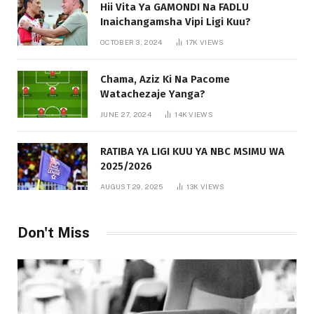
Hii Vita Ya GAMONDI Na FADLU
Inaichangamsha Vipi Ligi Kuu?
OCTOBER 3, 2024
17K
VIEWS
Chama, Aziz Ki Na Pacome
Watachezaje Yanga?
JUNE 27, 2024
14K
VIEWS
RATIBA YA LIGI KUU YA NBC MSIMU WA
2025/2026
AUGUST 29, 2025
13K
VIEWS
Don't Miss