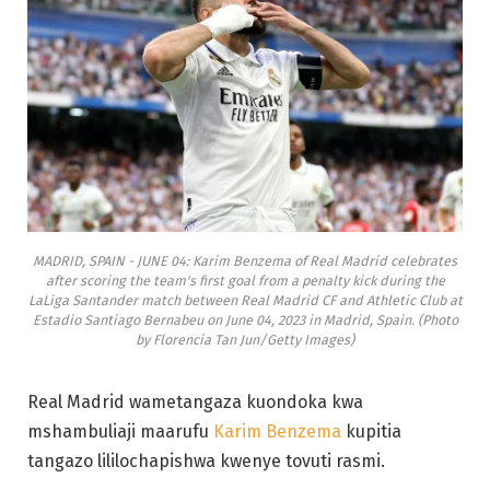
MADRID, SPAIN - JUNE 04: Karim Benzema of Real Madrid celebrates
after scoring the team's first goal from a penalty kick during the
LaLiga Santander match between Real Madrid CF and Athletic Club at
Estadio Santiago Bernabeu on June 04, 2023 in Madrid, Spain. (Photo
by Florencia Tan Jun/Getty Images)
Real Madrid wametangaza kuondoka kwa
mshambuliaji maarufu
Karim Benzema
kupitia
tangazo lililochapishwa kwenye tovuti rasmi.