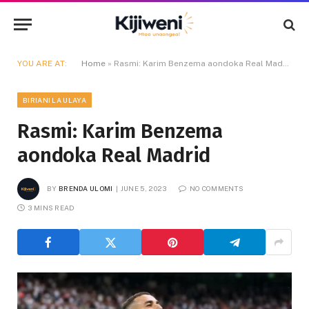
YOU ARE AT:
Home
»
Rasmi: Karim Benzema aondoka Real Madrid
BIRIANI LA ULAYA
Rasmi: Karim Benzema
aondoka Real Madrid
BY
BRENDA ULOMI
JUNE 5, 2023
NO COMMENTS
3 MINS READ