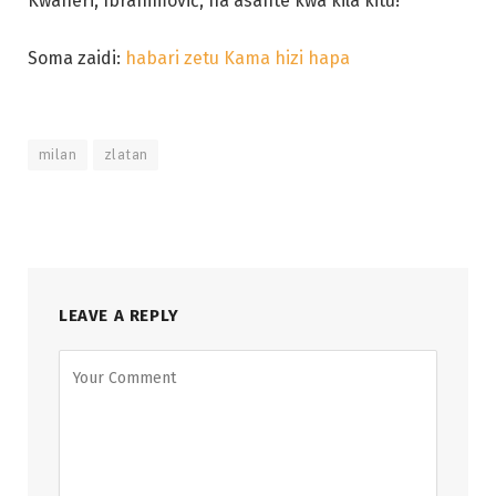
Kwaheri, Ibrahimović, na asante kwa kila kitu!
Soma zaidi:
habari zetu Kama hizi hapa
milan
zlatan
LEAVE A REPLY