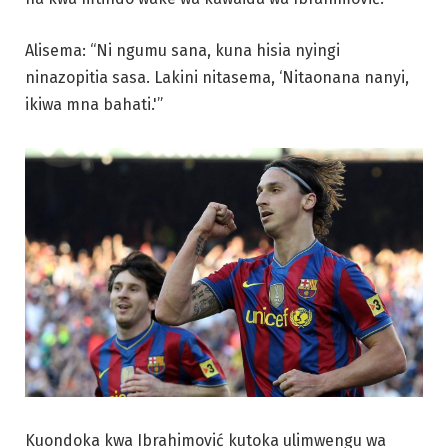
Alisema: “Ni ngumu sana, kuna hisia nyingi
ninazopitia sasa. Lakini nitasema, ‘Nitaonana nanyi,
ikiwa mna bahati.'”
Kuondoka kwa Ibrahimović kutoka ulimwengu wa