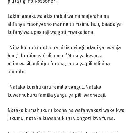
pili la ligi na Rossoneri.
Lakini amekuwa akisumbuliwa na majeraha na
alifanya maonyesho manne tu msimu huu, baada ya
kufanyiwa upasuaji wa goti mwaka jana.
“Nina kumbukumbu na hisia nyingi ndani ya uwanja
huu,” Ibrahimović alisema. “Mara ya kwanza
nilipowasili mlinipa furaha, mara ya pili mlinipa
upendo.
“Nataka kuishukuru familia yangu…Nataka
kuwashukuru familia yangu ya pili: wachezaji.
Nataka kumshukuru kocha na wafanyakazi wake kwa
jukumu, nataka kuwashukuru viongozi kwa fursa.