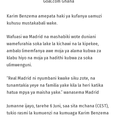
Karim Benzema amepata haki ya kufanya uamuzi
kuhusu mustakabali wake.
Wafuasi wa Madrid na mashabiki wote duniani
wamefurahia soka lake la kichawi na la kipekee,
ambalo limemfanya awe moja ya alama kubwa za
klabu hiyo na moja ya hadithi kubwa za soka
ulimwenguni.
“Real Madrid ni nyumbani kwake siku zote, na
tunamtakia yeye na familia yake kila la heri katika
hatua mpya ya maisha yake.” wanasema Madrid
Jumanne ijayo, tarehe 6 Juni, saa sita mchana (CEST),
tukio rasmi la kumuenzi na kumuaga Karim Benzema