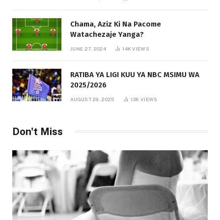
Chama, Aziz Ki Na Pacome
Watachezaje Yanga?
JUNE 27, 2024
14K
VIEWS
RATIBA YA LIGI KUU YA NBC MSIMU WA
2025/2026
AUGUST 29, 2025
13K
VIEWS
Don't Miss