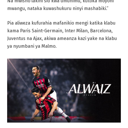
Na mwisho lakini sio kwa umuhimu, kutoka moyoni
mwangu, nataka kuwashukuru ninyi mashabiki.”
Pia aliweza kufurahia mafanikio mengi katika klabu
kama Paris Saint-Germain, Inter Milan, Barcelona,
Juventus na Ajax, akiwa ameanza kazi yake na klabu
ya nyumbani ya Malmo.