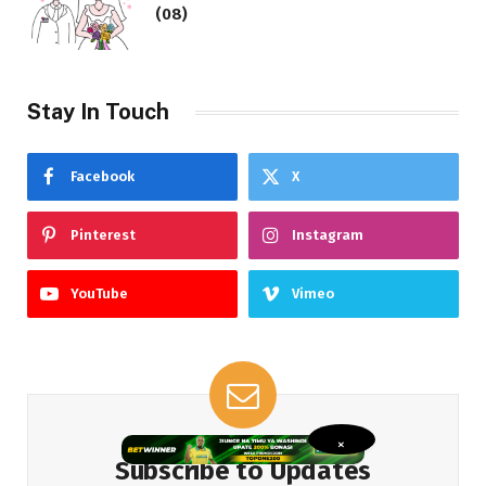
(08)
Stay In Touch
Facebook
X
Pinterest
Instagram
YouTube
Vimeo
×
Subscribe to Updates