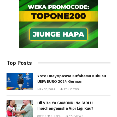
Top Posts
Yote Unayopaswa Kufahamu Kuhusu
UEFA EURO 2024 German
MAY 30, 2024
25K
VIEWS
Hii Vita Ya GAMONDI Na FADLU
Inaichangamsha Vipi Ligi Kuu?
OCTOBER 3, 2024
17K
VIEWS