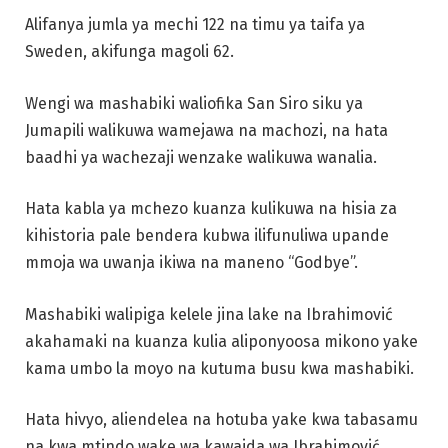
Alifanya jumla ya mechi 122 na timu ya taifa ya
Sweden, akifunga magoli 62.
Wengi wa mashabiki waliofika San Siro siku ya
Jumapili walikuwa wamejawa na machozi, na hata
baadhi ya wachezaji wenzake walikuwa wanalia.
Hata kabla ya mchezo kuanza kulikuwa na hisia za
kihistoria pale bendera kubwa ilifunuliwa upande
mmoja wa uwanja ikiwa na maneno “Godbye”.
Mashabiki walipiga kelele jina lake na Ibrahimović
akahamaki na kuanza kulia aliponyoosa mikono yake
kama umbo la moyo na kutuma busu kwa mashabiki.
Hata hivyo, aliendelea na hotuba yake kwa tabasamu
na kwa mtindo wake wa kawaida wa Ibrahimović.