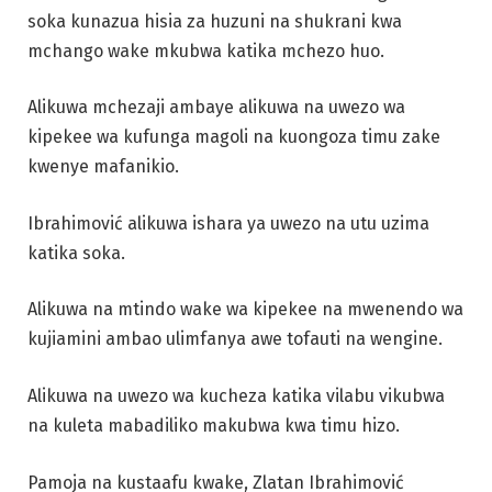
soka kunazua hisia za huzuni na shukrani kwa
mchango wake mkubwa katika mchezo huo.
Alikuwa mchezaji ambaye alikuwa na uwezo wa
kipekee wa kufunga magoli na kuongoza timu zake
kwenye mafanikio.
Ibrahimović alikuwa ishara ya uwezo na utu uzima
katika soka.
Alikuwa na mtindo wake wa kipekee na mwenendo wa
kujiamini ambao ulimfanya awe tofauti na wengine.
Alikuwa na uwezo wa kucheza katika vilabu vikubwa
na kuleta mabadiliko makubwa kwa timu hizo.
Pamoja na kustaafu kwake, Zlatan Ibrahimović