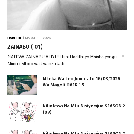
HADITHI
MARCH 23, 2026
ZAINABU ( 01)
NAITWA ZAINABU ALIYU! Hii ni Hadithi ya Maisha yangu…..!!
Mimi ni Mtoto wa kwanza kati…
Mkeka Wa Leo Jumatatu 16/03/2026
Wa Magoli OVER 1.5
Niliolewa Na Mtu Nisiyemjua SEASON 2
(09)
Niliolewa Na Mtu Nisiyemjua SEASON 2