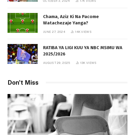
OCTOBER 3, 2024
17K
VIEWS
Chama, Aziz Ki Na Pacome
Watachezaje Yanga?
JUNE 27, 2024
14K
VIEWS
RATIBA YA LIGI KUU YA NBC MSIMU WA
2025/2026
AUGUST 29, 2025
13K
VIEWS
Don't Miss