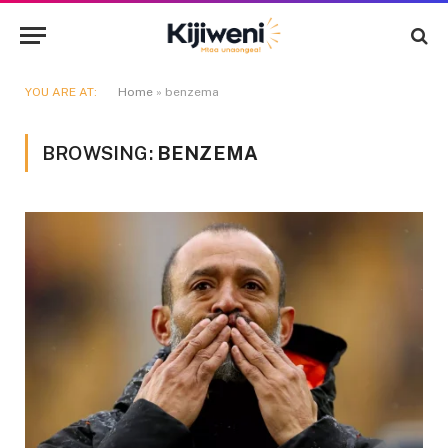
YOU ARE AT:
Home
»
benzema
BROWSING:
BENZEMA