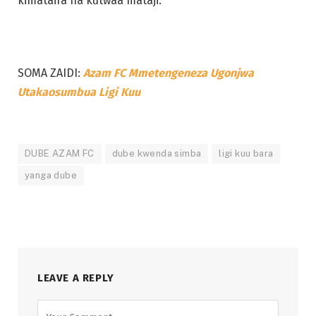
kimataifa na kutwaa mataji.
SOMA ZAIDI:
Azam FC Mmetengeneza Ugonjwa
Utakaosumbua Ligi Kuu
DUBE AZAM FC
dube kwenda simba
ligi kuu bara
yanga dube
LEAVE A REPLY