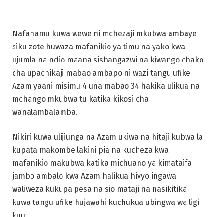
Nafahamu kuwa wewe ni mchezaji mkubwa ambaye
siku zote huwaza mafanikio ya timu na yako kwa
ujumla na ndio maana sishangazwi na kiwango chako
cha upachikaji mabao ambapo ni wazi tangu ufike
Azam yaani misimu 4 una mabao 34 hakika ulikua na
mchango mkubwa tu katika kikosi cha
wanalambalamba.
Nikiri kuwa ulijiunga na Azam ukiwa na hitaji kubwa la
kupata makombe lakini pia na kucheza kwa
mafanikio makubwa katika michuano ya kimataifa
jambo ambalo kwa Azam halikua hivyo ingawa
waliweza kukupa pesa na sio mataji na nasikitika
kuwa tangu ufike hujawahi kuchukua ubingwa wa ligi
kuu.