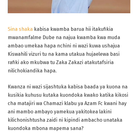
Sina shaka
kabisa kwamba barua hii itakufikia
mwanamfalme Dube na najua kwamba kwa muda
ambao umekaa hapa nchini ni wazi kuwa ushajua
Kiswahili vizuri tu na kama utakua hujaelewa basi
rafiki ako mkubwa tu Zaka Zakazi atakutafsiria
nilichokiandika hapa.
Kwanza ni wazi sijashtuka kabisa baada ya kuona na
kusikia kuhusu kutaka kuondoka kwako katika kikosi
cha matajiri wa Chamazi klabu ya Azam Fc kwani hay
ani mambo ambayo yamekua yakitokea lakini
kilichonishtusha zaidi ni kipindi ambacho unataka
kuondoka mbona mapema sana?