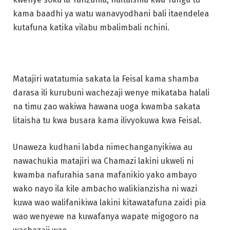
kama baadhi ya watu wanavyodhani bali itaendelea
kutafuna katika vilabu mbalimbali nchini.
Matajiri watatumia sakata la Feisal kama shamba
darasa ili kurubuni wachezaji wenye mikataba halali
na timu zao wakiwa hawana uoga kwamba sakata
litaisha tu kwa busara kama ilivyokuwa kwa Feisal.
Unaweza kudhani labda nimechanganyikiwa au
nawachukia matajiri wa Chamazi lakini ukweli ni
kwamba nafurahia sana mafanikio yako ambayo
wako nayo ila kile ambacho walikianzisha ni wazi
kuwa wao walifanikiwa lakini kitawatafuna zaidi pia
wao wenyewe na kuwafanya wapate migogoro na