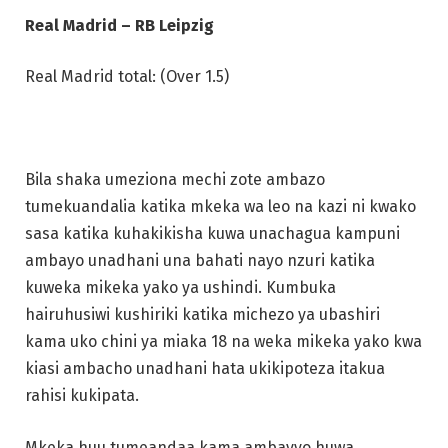
Real Madrid – RB Leipzig
Real Madrid total: (Over 1.5)
Bila shaka umeziona mechi zote ambazo
tumekuandalia katika mkeka wa leo na kazi ni kwako
sasa katika kuhakikisha kuwa unachagua kampuni
ambayo unadhani una bahati nayo nzuri katika
kuweka mikeka yako ya ushindi. Kumbuka
hairuhusiwi kushiriki katika michezo ya ubashiri
kama uko chini ya miaka 18 na weka mikeka yako kwa
kiasi ambacho unadhani hata ukikipoteza itakua
rahisi kukipata.
Mkeka huu tumeandaa kama ambavyo huwa