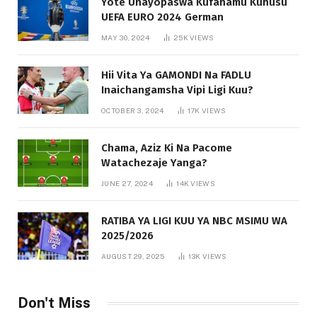
Yote Unayopaswa Kufahamu Kuhusu
UEFA EURO 2024 German
MAY 30, 2024
25K
VIEWS
Hii Vita Ya GAMONDI Na FADLU
Inaichangamsha Vipi Ligi Kuu?
OCTOBER 3, 2024
17K
VIEWS
Chama, Aziz Ki Na Pacome
Watachezaje Yanga?
JUNE 27, 2024
14K
VIEWS
RATIBA YA LIGI KUU YA NBC MSIMU WA
2025/2026
AUGUST 29, 2025
13K
VIEWS
Don't Miss