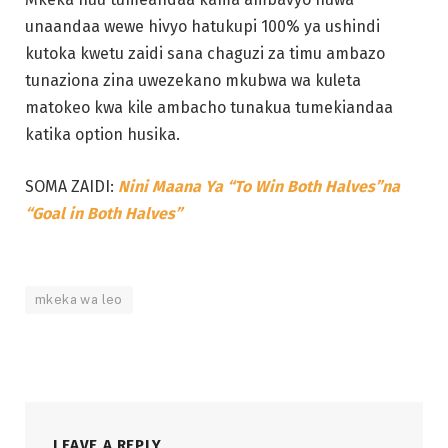
unaandaa wewe hivyo hatukupi 100% ya ushindi
kutoka kwetu zaidi sana chaguzi za timu ambazo
tunaziona zina uwezekano mkubwa wa kuleta
matokeo kwa kile ambacho tunakua tumekiandaa
katika option husika.
SOMA ZAIDI:
Nini Maana Ya “To Win Both Halves”na
“Goal in Both Halves”
mkeka wa leo
LEAVE A REPLY