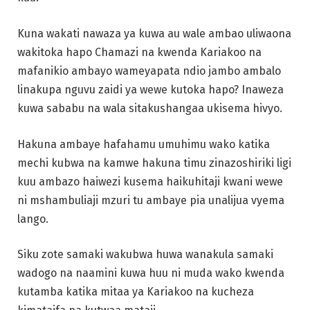
Kuna wakati nawaza ya kuwa au wale ambao uliwaona
wakitoka hapo Chamazi na kwenda Kariakoo na
mafanikio ambayo wameyapata ndio jambo ambalo
linakupa nguvu zaidi ya wewe kutoka hapo? Inaweza
kuwa sababu na wala sitakushangaa ukisema hivyo.
Hakuna ambaye hafahamu umuhimu wako katika
mechi kubwa na kamwe hakuna timu zinazoshiriki ligi
kuu ambazo haiwezi kusema haikuhitaji kwani wewe
ni mshambuliaji mzuri tu ambaye pia unalijua vyema
lango.
Siku zote samaki wakubwa huwa wanakula samaki
wadogo na naamini kuwa huu ni muda wako kwenda
kutamba katika mitaa ya Kariakoo na kucheza