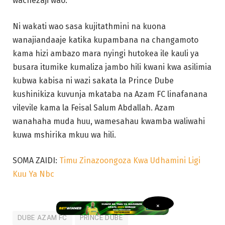
wachezaji wao.
Ni wakati wao sasa kujitathmini na kuona
wanajiandaaje katika kupambana na changamoto
kama hizi ambazo mara nyingi hutokea ile kauli ya
busara itumike kumaliza jambo hili kwani kwa asilimia
kubwa kabisa ni wazi sakata la Prince Dube
kushinikiza kuvunja mkataba na Azam FC linafanana
vilevile kama la Feisal Salum Abdallah. Azam
wanahaha muda huu, wamesahau kwamba waliwahi
kuwa mshirika mkuu wa hili.
SOMA ZAIDI:
Timu Zinazoongoza Kwa Udhamini Ligi
Kuu Ya Nbc
×
DUBE AZAM FC
PRINCE DUBE