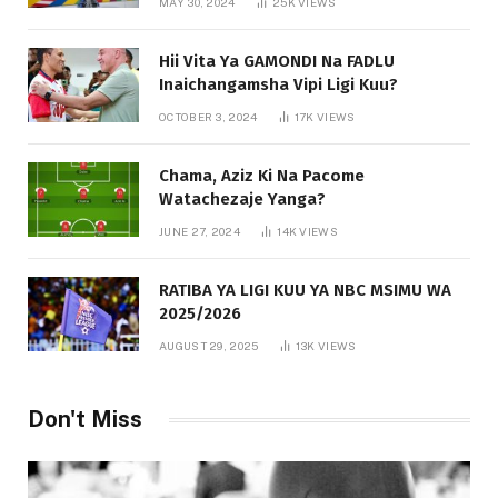
MAY 30, 2024
25K
VIEWS
Hii Vita Ya GAMONDI Na FADLU
Inaichangamsha Vipi Ligi Kuu?
OCTOBER 3, 2024
17K
VIEWS
Chama, Aziz Ki Na Pacome
Watachezaje Yanga?
JUNE 27, 2024
14K
VIEWS
RATIBA YA LIGI KUU YA NBC MSIMU WA
2025/2026
AUGUST 29, 2025
13K
VIEWS
Don't Miss