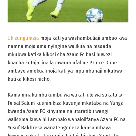
Ukizungumzia
moja kati ya washambuliaji ambao kwa
namna moja ama nyingine walikua na msaada
mkubwa katika kikosi cha Azam Fc basi huwezi
kuacha kutaja jina la mwanamfalme Prince Dube
ambaye amekua moja kati ya mpambanaji mkubwa
katika kikosi hicho.
Kama mnakumbukumbu wa wakati ule wa sakata la
Feisal Salum kushinikiza kuvunja mkataba na Yanga
kwenda Azam FC kinyume na utaratibu wengi
walisema kuwa hili ambalo wanalolifanya Azam FC na
Yusuf Bakhresa wanatengeneza kansa mbaya
kwenye soka la Tanzania, haitaishia kwa Yanga tu