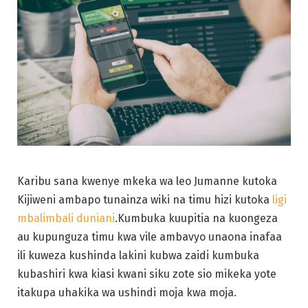
Karibu sana kwenye mkeka wa leo Jumanne kutoka
Kijiweni ambapo tunainza wiki na timu hizi kutoka
ligi
mbalimbali duniani
.Kumbuka kuupitia na kuongeza
au kupunguza timu kwa vile ambavyo unaona inafaa
ili kuweza kushinda lakini kubwa zaidi kumbuka
kubashiri kwa kiasi kwani siku zote sio mikeka yote
itakupa uhakika wa ushindi moja kwa moja.