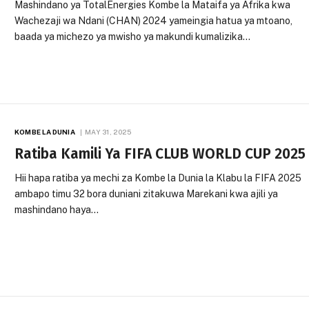
Mashindano ya TotalEnergies Kombe la Mataifa ya Afrika kwa
Wachezaji wa Ndani (CHAN) 2024 yameingia hatua ya mtoano,
baada ya michezo ya mwisho ya makundi kumalizika…
KOMBE LA DUNIA
MAY 31, 2025
Ratiba Kamili Ya FIFA CLUB WORLD CUP 2025
Hii hapa ratiba ya mechi za Kombe la Dunia la Klabu la FIFA 2025
ambapo timu 32 bora duniani zitakuwa Marekani kwa ajili ya
mashindano haya…