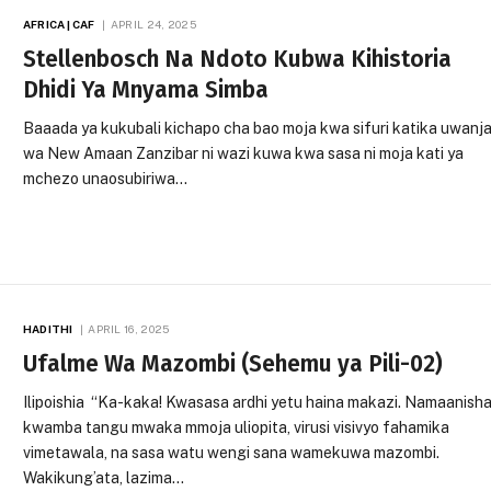
AFRICA | CAF
APRIL 24, 2025
Stellenbosch Na Ndoto Kubwa Kihistoria
Dhidi Ya Mnyama Simba
Baaada ya kukubali kichapo cha bao moja kwa sifuri katika uwanj
wa New Amaan Zanzibar ni wazi kuwa kwa sasa ni moja kati ya
mchezo unaosubiriwa…
HADITHI
APRIL 16, 2025
Ufalme Wa Mazombi (Sehemu ya Pili-02)
Ilipoishia “Ka-kaka! Kwasasa ardhi yetu haina makazi. Namaanish
kwamba tangu mwaka mmoja uliopita, virusi visivyo fahamika
vimetawala, na sasa watu wengi sana wamekuwa mazombi.
Wakikung’ata, lazima…