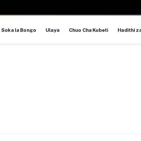
Soka la Bongo
Ulaya
Chuo Cha Kubeti
Hadithi za