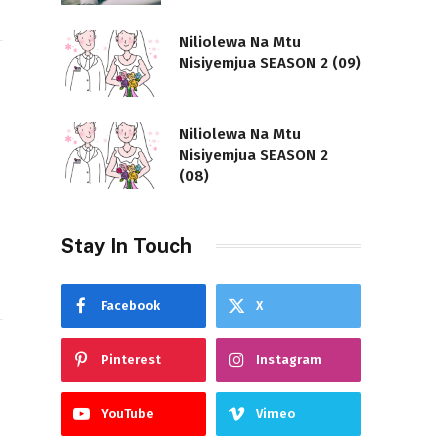
Niliolewa Na Mtu
Nisiyemjua SEASON 2 (09)
Niliolewa Na Mtu
Nisiyemjua SEASON 2
(08)
Stay In Touch
Facebook
X
Pinterest
Instagram
YouTube
Vimeo