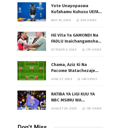
Yote Unayopaswa
Kufahamu Kuhusu UEFA
EURO 2024 German
MAY 30, 2024
25K
VIEWS
Hii Vita Ya GAMONDI Na
FADLU Inaichangamsha
Vipi Ligi Kuu?
OCTOBER 3, 2024
17K
VIEWS
a
Chama, Aziz Ki Na
Pacome Watachezaje
Yanga?
JUNE 27, 2024
14K
VIEWS
RATIBA YA LIGI KUU YA
NBC MSIMU WA
2025/2026
AUGUST 29, 2025
13K
VIEWS
Don't Miss