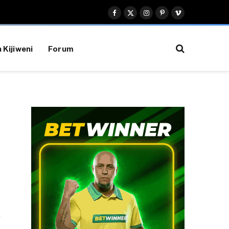
Facebook
X
Instagram
Pinterest
Vimeo
(Twitter)
 Kijiweni
Forum