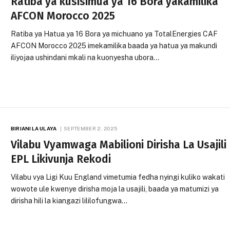
Ratiba ya kusisimua ya 16 Bora yakamilika
AFCON Morocco 2025
Ratiba ya Hatua ya 16 Bora ya michuano ya TotalEnergies CAF
AFCON Morocco 2025 imekamilika baada ya hatua ya makundi
iliyojaa ushindani mkali na kuonyesha ubora…
BIRIANI LA ULAYA
SEPTEMBER 2, 2025
Vilabu Vyamwaga Mabilioni Dirisha La Usajili
EPL Likivunja Rekodi
Vilabu vya Ligi Kuu England vimetumia fedha nyingi kuliko wakati
wowote ule kwenye dirisha moja la usajili, baada ya matumizi ya
dirisha hili la kiangazi lililofungwa…