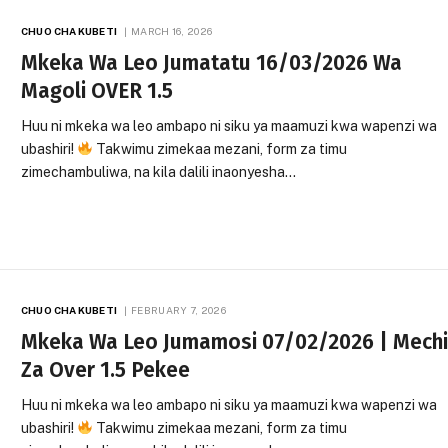
CHUO CHA KUBETI
MARCH 16, 2026
Mkeka Wa Leo Jumatatu 16/03/2026 Wa
Magoli OVER 1.5
Huu ni mkeka wa leo ambapo ni siku ya maamuzi kwa wapenzi wa
ubashiri!
Takwimu zimekaa mezani, form za timu
zimechambuliwa, na kila dalili inaonyesha…
CHUO CHA KUBETI
FEBRUARY 7, 2026
Mkeka Wa Leo Jumamosi 07/02/2026 | Mech
Za Over 1.5 Pekee
Huu ni mkeka wa leo ambapo ni siku ya maamuzi kwa wapenzi wa
ubashiri!
Takwimu zimekaa mezani, form za timu