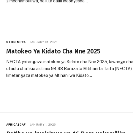
zimechambuliwa, na kila dalili inaonyesha…
STORI MPYA
JANUARY 31, 2026
Matokeo Ya Kidato Cha Nne 2025
NECTA yatangaza matokeo ya Kidato cha Nne 2025, kiwango ch
ufaulu chafikia asilimia 94.98 Baraza la Mitihani la Taifa (NECTA)
limetangaza matokeo ya Mtihani wa Kidato…
AFRICA | CAF
JANUARY 1, 2026