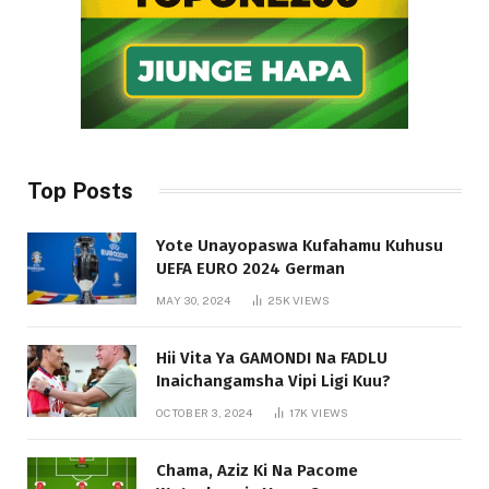
Top Posts
Yote Unayopaswa Kufahamu Kuhusu
UEFA EURO 2024 German
MAY 30, 2024
25K
VIEWS
Hii Vita Ya GAMONDI Na FADLU
Inaichangamsha Vipi Ligi Kuu?
OCTOBER 3, 2024
17K
VIEWS
Chama, Aziz Ki Na Pacome