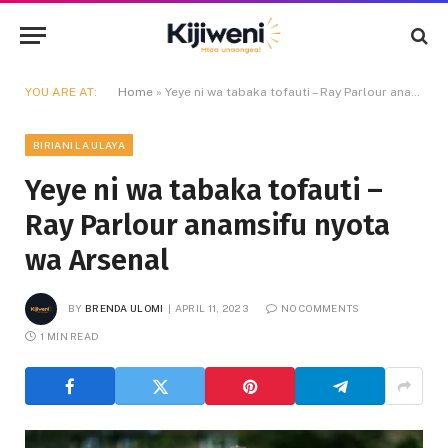
YOU ARE AT:
Home
»
Yeye ni wa tabaka tofauti – Ray Parlour anamsifu nyota wa Arsenal
BIRIANI LA ULAYA
Yeye ni wa tabaka tofauti –
Ray Parlour anamsifu nyota
wa Arsenal
BY
BRENDA ULOMI
APRIL 11, 2023
NO COMMENTS
1 MIN READ