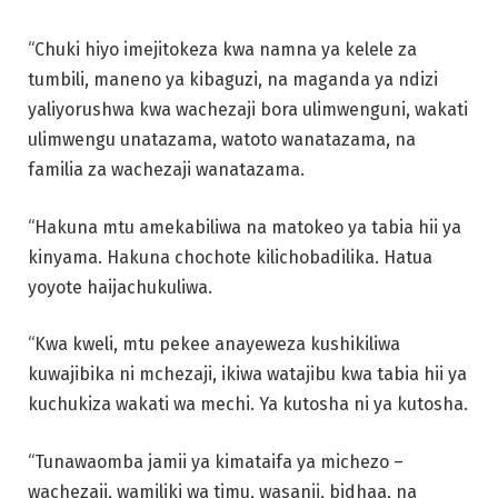
“Chuki hiyo imejitokeza kwa namna ya kelele za
tumbili, maneno ya kibaguzi, na maganda ya ndizi
yaliyorushwa kwa wachezaji bora ulimwenguni, wakati
ulimwengu unatazama, watoto wanatazama, na
familia za wachezaji wanatazama.
“Hakuna mtu amekabiliwa na matokeo ya tabia hii ya
kinyama. Hakuna chochote kilichobadilika. Hatua
yoyote haijachukuliwa.
“Kwa kweli, mtu pekee anayeweza kushikiliwa
kuwajibika ni mchezaji, ikiwa watajibu kwa tabia hii ya
kuchukiza wakati wa mechi. Ya kutosha ni ya kutosha.
“Tunawaomba jamii ya kimataifa ya michezo –
wachezaji, wamiliki wa timu, wasanii, bidhaa, na