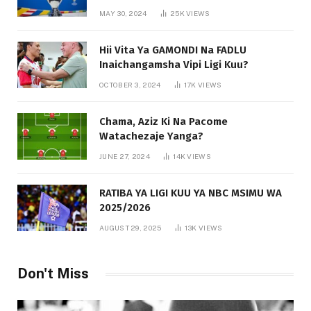
MAY 30, 2024
25K
VIEWS
Hii Vita Ya GAMONDI Na FADLU
Inaichangamsha Vipi Ligi Kuu?
OCTOBER 3, 2024
17K
VIEWS
Chama, Aziz Ki Na Pacome
Watachezaje Yanga?
JUNE 27, 2024
14K
VIEWS
RATIBA YA LIGI KUU YA NBC MSIMU WA
2025/2026
AUGUST 29, 2025
13K
VIEWS
Don't Miss