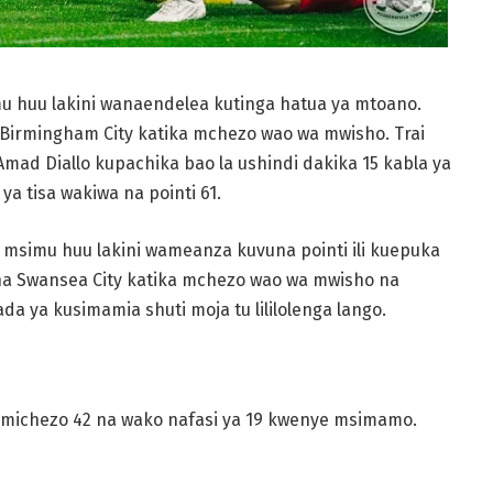
 huu lakini wanaendelea kutinga hatua ya mtoano.
a Birmingham City katika mchezo wao wa mwisho. Trai
mad Diallo kupachika bao la ushindi dakika 15 kabla ya
a tisa wakiwa na pointi 61.
simu huu lakini wameanza kuvuna pointi ili kuepuka
 na Swansea City katika mchezo wao wa mwisho na
 ya kusimamia shuti moja tu lililolenga lango.
 michezo 42 na wako nafasi ya 19 kwenye msimamo.