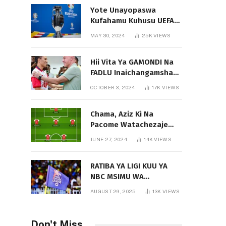
Yote Unayopaswa
Kufahamu Kuhusu UEFA
EURO 2024 German
MAY 30, 2024
25K
VIEWS
Hii Vita Ya GAMONDI Na
FADLU Inaichangamsha
Vipi Ligi Kuu?
OCTOBER 3, 2024
17K
VIEWS
Chama, Aziz Ki Na
Pacome Watachezaje
Yanga?
JUNE 27, 2024
14K
VIEWS
RATIBA YA LIGI KUU YA
NBC MSIMU WA
2025/2026
AUGUST 29, 2025
13K
VIEWS
Don't Miss