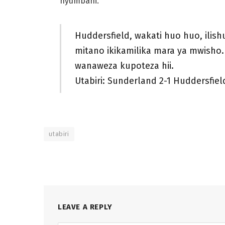
nyumbani.
Huddersfield, wakati huo huo, ilis
mitano ikikamilika mara ya mwis
wanaweza kupoteza hii.
Utabiri: Sunderland 2-1 Huddersfiel
utabiri
LEAVE A REPLY