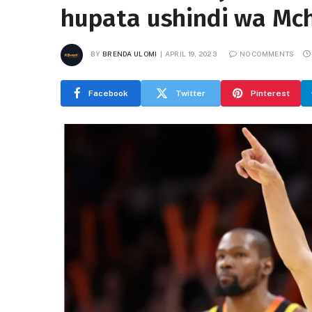
hupata ushindi wa Mch
BY
BRENDA ULOMI
APRIL 19, 2023
NO COMMENTS
Facebook
Twitter
Pinterest