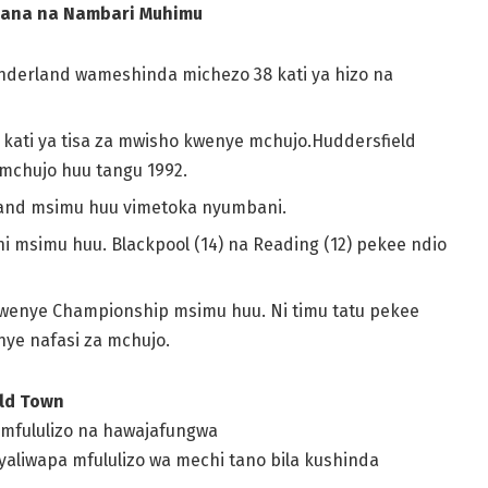
a ana na Nambari Muhimu
nderland wameshinda michezo 38 kati ya hizo na
ati ya tisa za mwisho kwenye mchujo.Huddersfield
 mchujo huu tangu 1992.
erland msimu huu vimetoka nyumbani.
i msimu huu. Blackpool (14) na Reading (12) pekee ndio
wenye Championship msimu huu. Ni timu tatu pekee
nye nafasi za mchujo.
eld Town
mfululizo na hawajafungwa
yaliwapa mfululizo wa mechi tano bila kushinda