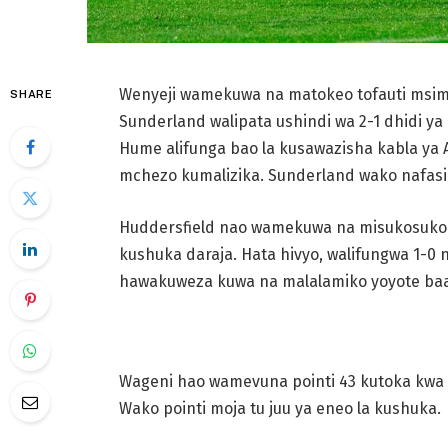
Wenyeji wamekuwa na matokeo tofauti msimu
SHARE
Sunderland walipata ushindi wa 2-1 dhidi y
Hume alifunga bao la kusawazisha kabla ya A
mchezo kumalizika. Sunderland wako nafasi y
Huddersfield nao wamekuwa na misukosuko m
kushuka daraja. Hata hivyo, walifungwa 1-0
hawakuweza kuwa na malalamiko yoyote baada
Wageni hao wamevuna pointi 43 kutoka kwa
Wako pointi moja tu juu ya eneo la kushuka.