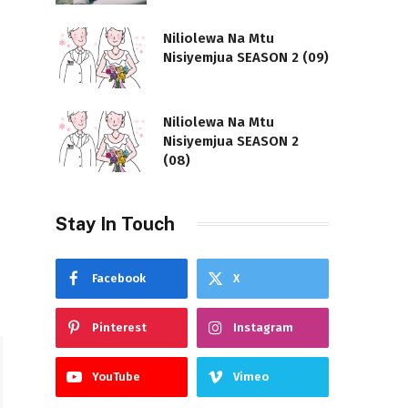
Niliolewa Na Mtu
Nisiyemjua SEASON 2 (09)
Niliolewa Na Mtu
Nisiyemjua SEASON 2
(08)
Stay In Touch
Facebook
X
Pinterest
Instagram
YouTube
Vimeo