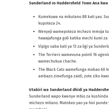
Sunderland vs Huddersfield Town Ana kw
Kumekuwa na mikutano 88 kati yao. Su
kupoteza 24.
Wenyeji wamepoteza mchezo mmoja tu k
hawajafunga goli katika mechi kumi za
Vipigo saba kati ya 13 za ligi ya Sund
The Terriers wamevuna pointi 16 ugenin
wamechukua chache.
The Black Cats wamefunga mabao 60 k
ambazo zimefunga zaidi, zote ziko kwe
Utabiri wa Sunderland dhidi ya Huddersfi
Sunderland wapo kwenye mbio za kushinda 
michezo mitano. Matokeo yao ya hivi punde 