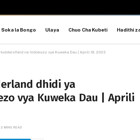
Soka la Bongo
Ulaya
Chuo Cha Kubeti
Hadithi za
 Huddersfield na Vidokezo vya Kuweka Dau | Aprili 18, 2023
erland dhidi ya
ezo vya Kuweka Dau | Aprili
2 MINS READ