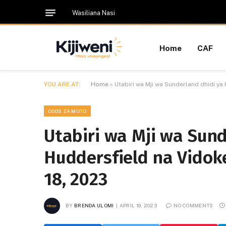
Wasiliana Nasi
Home
CAF
YOU ARE AT:
Home
»
Utabiri wa Mji wa Sunderland dhidi ya
ODDS ZA MOTO
Utabiri wa Mji wa Sund
Huddersfield na Vidok
18, 2023
BY
BRENDA ULOMI
APRIL 19, 2023
NO COMMENTS