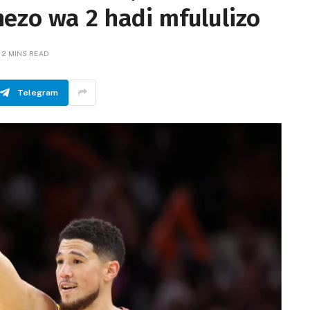
ezo wa 2 hadi mfululizo
2 MINS READ
Telegram