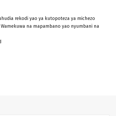
huhudia rekodi yao ya kutopoteza ya michezo
ho. Wamekuwa na mapambano yao nyumbani na
d