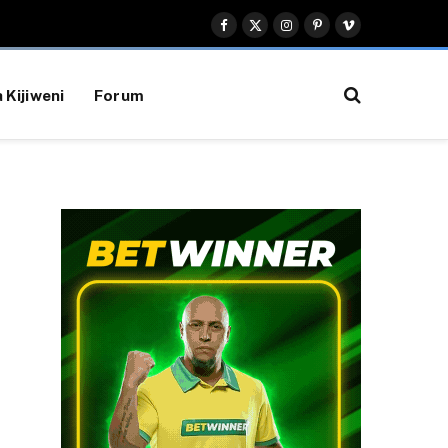
Facebook
X
Instagram
Pinterest
Vimeo
(Twitter)
 Kijiweni
Forum