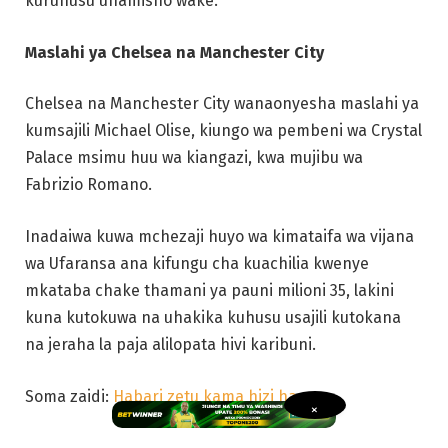
kuruhusu uhamisho wake.
Maslahi ya Chelsea na Manchester City
Chelsea na Manchester City wanaonyesha maslahi ya
kumsajili Michael Olise, kiungo wa pembeni wa Crystal
Palace msimu huu wa kiangazi, kwa mujibu wa
Fabrizio Romano.
Inadaiwa kuwa mchezaji huyo wa kimataifa wa vijana
wa Ufaransa ana kifungu cha kuachilia kwenye
mkataba chake thamani ya pauni milioni 35, lakini
kuna kutokuwa na uhakika kuhusu usajili kutokana
na jeraha la paja alilopata hivi karibuni.
Soma zaidi:
Habari zetu kama hizi hapa
×