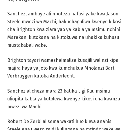
Sanchez, ambaye alimpoteza nafasi yake kwa Jason
Steele mwezi wa Machi, hakuchaguliwa kwenye kikosi
cha Brighton kwa ziara yao ya kabla ya msimu nchini
Marekani kutokana na kutokuwa na uhakika kuhusu
mustakabali wake.
Brighton tayari wameshaimaliza kusajili walinzi kipa
majira haya ya joto kwa kumchukua Mholanzi Bart
Verbruggen kutoka Anderlecht.
Sanchez alicheza mara 23 katika Ligi Kuu msimu
uliopita kabla ya kutolewa kwenye kikosi cha kwanza
mwezi wa Machi.
Robert De Zerbi alisema wakati huo kuwa anahisi
Steele ana uwezo zaidi kulingana na mtindo wake wa