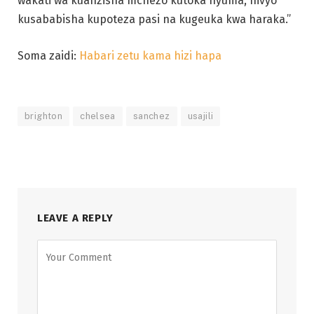
wakati wa kuanzisha mchezo kutoka nyuma, hivyo
kusababisha kupoteza pasi na kugeuka kwa haraka.”
Soma zaidi:
Habari zetu kama hizi hapa
brighton
chelsea
sanchez
usajili
LEAVE A REPLY