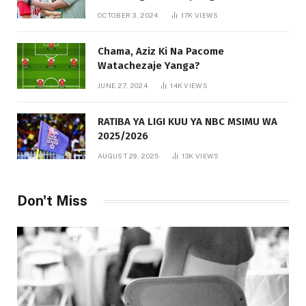
OCTOBER 3, 2024
17K
VIEWS
Chama, Aziz Ki Na Pacome
Watachezaje Yanga?
JUNE 27, 2024
14K
VIEWS
RATIBA YA LIGI KUU YA NBC MSIMU WA
2025/2026
AUGUST 29, 2025
13K
VIEWS
Don't Miss