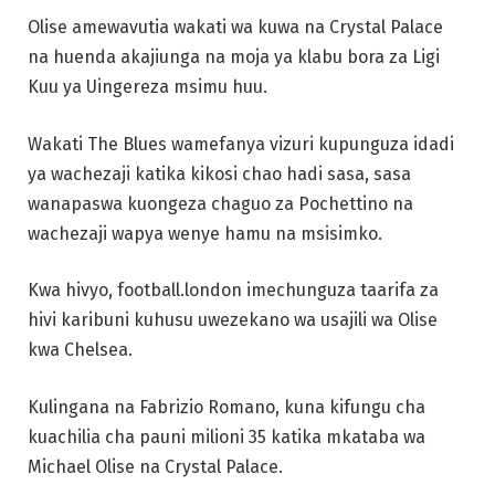
Olise amewavutia wakati wa kuwa na Crystal Palace
na huenda akajiunga na moja ya klabu bora za Ligi
Kuu ya Uingereza msimu huu.
Wakati The Blues wamefanya vizuri kupunguza idadi
ya wachezaji katika kikosi chao hadi sasa, sasa
wanapaswa kuongeza chaguo za Pochettino na
wachezaji wapya wenye hamu na msisimko.
Kwa hivyo, football.london imechunguza taarifa za
hivi karibuni kuhusu uwezekano wa usajili wa Olise
kwa Chelsea.
Kulingana na Fabrizio Romano, kuna kifungu cha
kuachilia cha pauni milioni 35 katika mkataba wa
Michael Olise na Crystal Palace.