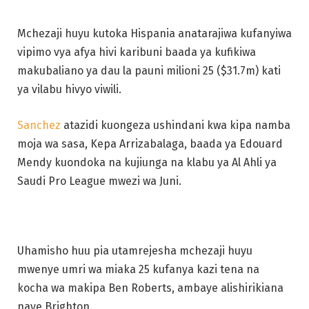
Mchezaji huyu kutoka Hispania anatarajiwa kufanyiwa
vipimo vya afya hivi karibuni baada ya kufikiwa
makubaliano ya dau la pauni milioni 25 ($31.7m) kati
ya vilabu hivyo viwili.
Sanchez
atazidi kuongeza ushindani kwa kipa namba
moja wa sasa, Kepa Arrizabalaga, baada ya Edouard
Mendy kuondoka na kujiunga na klabu ya Al Ahli ya
Saudi Pro League mwezi wa Juni.
Uhamisho huu pia utamrejesha mchezaji huyu
mwenye umri wa miaka 25 kufanya kazi tena na
kocha wa makipa Ben Roberts, ambaye alishirikiana
naye Brighton.