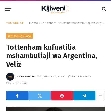
YOU ARE AT:
Home
»
Tottenham kufuatilia mshambuliaji wa Argentina, Veliz
BIRIANI LA ULAYA
Tottenham kufuatilia
mshambuliaji wa Argentina,
Veliz
BY
BRENDA ULOMI
AUGUST 4, 2023
NO COMMENTS
2 MINS READ