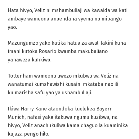
Hata hivyo, Veliz ni mshambuliaji wa kawaida wa kati
ambaye wameona anaendana vyema na mipango
yao.
Mazungumzo yako katika hatua za awali lakini kuna
imani kutoka Rosario kwamba makubaliano
yanaweza kufikiwa.
Tottenham wameona uwezo mkubwa wa Veliz na
wanatumai kumshawishi kusaini mkataba nao ili
kuimarisha safu yao ya ushambuliaji.
Ikiwa Harry Kane ataondoka kuelekea Bayern
Munich, nafasi yake itakuwa ngumu kuzibwa, na
hivyo, Veliz anachukuliwa kama chaguo la kuaminika
kujaza pengo hilo.