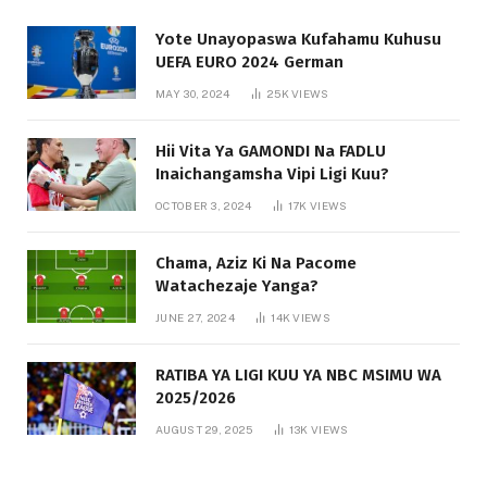
Yote Unayopaswa Kufahamu Kuhusu
UEFA EURO 2024 German
MAY 30, 2024
25K
VIEWS
Hii Vita Ya GAMONDI Na FADLU
Inaichangamsha Vipi Ligi Kuu?
OCTOBER 3, 2024
17K
VIEWS
Chama, Aziz Ki Na Pacome
Watachezaje Yanga?
JUNE 27, 2024
14K
VIEWS
RATIBA YA LIGI KUU YA NBC MSIMU WA
2025/2026
AUGUST 29, 2025
13K
VIEWS