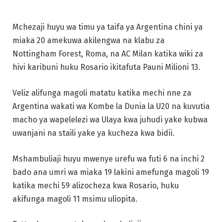
Mchezaji huyu wa timu ya taifa ya Argentina chini ya
miaka 20 amekuwa akilengwa na klabu za
Nottingham Forest, Roma, na AC Milan katika wiki za
hivi karibuni huku Rosario ikitafuta Pauni Milioni 13.
Veliz alifunga magoli matatu katika mechi nne za
Argentina wakati wa Kombe la Dunia la U20 na kuvutia
macho ya wapelelezi wa Ulaya kwa juhudi yake kubwa
uwanjani na staili yake ya kucheza kwa bidii.
Mshambuliaji huyu mwenye urefu wa futi 6 na inchi 2
bado ana umri wa miaka 19 lakini amefunga magoli 19
katika mechi 59 alizocheza kwa Rosario, huku
akifunga magoli 11 msimu uliopita.