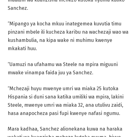
Sanchez.
“Mipango ya kocha mkuu inategemea kuvutia timu
pinzani mbele ili kucheza karibu na wachezaji wao wa
kushambulia, na kipa wake ni muhimu kwenye
mkakati huu.
“Uamuzi na ufahamu wa Steele na mpira miguuni
mwake vinampa faida juu ya Sanchez.
“Mchezaji huyu mwenye umri wa miaka 25 kutoka
Hispania si duni sana katika umiliki wa mpira, lakini
Steele, mwenye umri wa miaka 32, ana utulivu zaidi,
hasa anapocheza pasi fupi kwenye nafasi ngumu.
Mara kadhaa, Sanchez alionekana kuwa na haraka