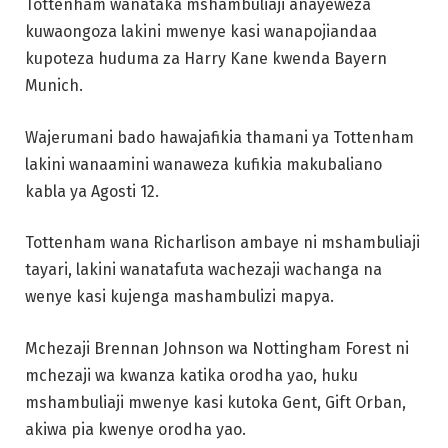
Tottenham wanataka mshambuliaji anayeweza
kuwaongoza lakini mwenye kasi wanapojiandaa
kupoteza huduma za Harry Kane kwenda Bayern
Munich.
Wajerumani bado hawajafikia thamani ya Tottenham
lakini wanaamini wanaweza kufikia makubaliano
kabla ya Agosti 12.
Tottenham wana Richarlison ambaye ni mshambuliaji
tayari, lakini wanatafuta wachezaji wachanga na
wenye kasi kujenga mashambulizi mapya.
Mchezaji Brennan Johnson wa Nottingham Forest ni
mchezaji wa kwanza katika orodha yao, huku
mshambuliaji mwenye kasi kutoka Gent, Gift Orban,
akiwa pia kwenye orodha yao.