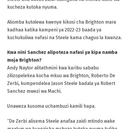
kucheza kutoka nyuma.
Aliomba kutolewa kwenye kikosi cha Brighton mara
kadhaa katika kampeni ya 2022-23 baada ya
kuchukuliwa nafasi na Steele kama chaguo la kwanza.
Kwa nini Sanchez alipoteza nafasi ya kipa namba
moja Brighton?
Andy Naylor alitathmini kwa karibu sababu
zilizopelekea kocha mkuu wa Brighton, Roberto De
Zerbi, kumpendelea Jason Steele badala ya Robert
Sanchez mwezi wa Machi.
Unaweza kusoma uchambuzi kamili hapa.
“De Zerbi alisema Steele anafaa zaidi mtindo wake
maalum wa kuanzisha mchezo kutoka nyuma kuliko