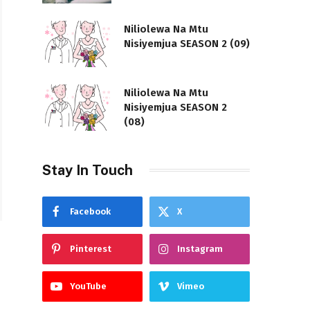
Niliolewa Na Mtu
Nisiyemjua SEASON 2 (09)
Niliolewa Na Mtu
Nisiyemjua SEASON 2
(08)
Stay In Touch
Facebook
X
Pinterest
Instagram
YouTube
Vimeo