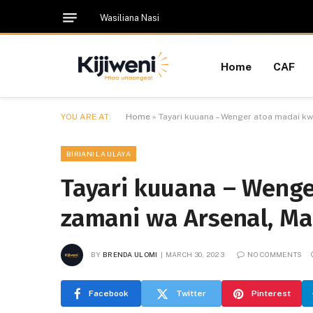
Wasiliana Nasi
Home
CAF
YOU ARE AT:
Home
»
Tayari kuuana – Wenger atoa madai k
BIRIANI LA ULAYA
Tayari kuuana – Weng
zamani wa Arsenal, Ma
BY
BRENDA ULOMI
MARCH 30, 2023
NO COMMENTS
Facebook
Twitter
Pinterest