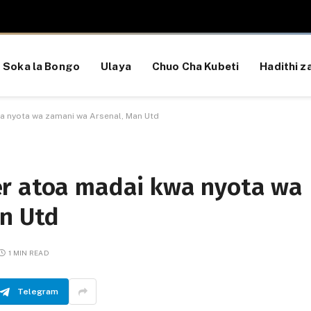
Soka la Bongo
Ulaya
Chuo Cha Kubeti
Hadithi za
wa nyota wa zamani wa Arsenal, Man Utd
er atoa madai kwa nyota wa
n Utd
1 MIN READ
Telegram