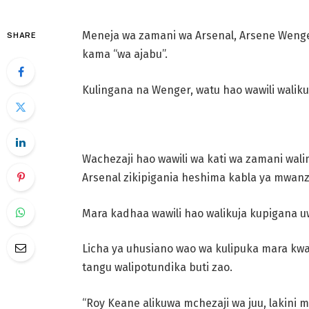
Meneja wa zamani wa Arsenal, Arsene Wenger 
SHARE
kama “wa ajabu”.
Kulingana na Wenger, watu hao wawili waliku
Wachezaji hao wawili wa kati wa zamani wa
Arsenal zikipigania heshima kabla ya mwanz
Mara kadhaa wawili hao walikuja kupigana u
Licha ya uhusiano wao wa kulipuka mara k
tangu walipotundika buti zao.
“Roy Keane alikuwa mchezaji wa juu, lakini m