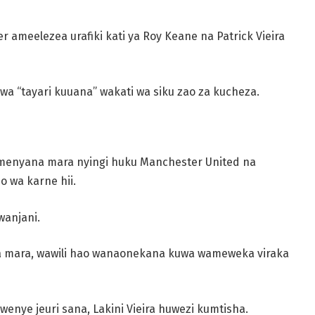
ameelezea urafiki kati ya Roy Keane na Patrick Vieira
wa “tayari kuuana” wakati wa siku zao za kucheza.
limenyana mara nyingi huku Manchester United na
o wa karne hii.
wanjani.
wa mara, wawili hao wanaonekana kuwa wameweka viraka
wenye jeuri sana, Lakini Vieira huwezi kumtisha.