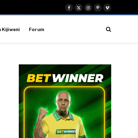
Facebook
X
Instagram
Pinterest
Vimeo
(Twitter)
 Kijiweni
Forum