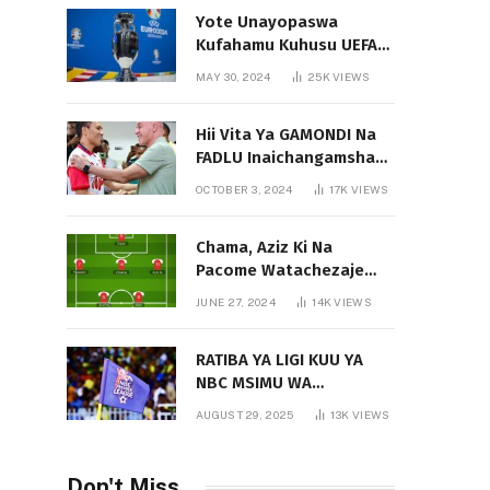
Yote Unayopaswa
Kufahamu Kuhusu UEFA
EURO 2024 German
MAY 30, 2024
25K
VIEWS
Hii Vita Ya GAMONDI Na
FADLU Inaichangamsha
Vipi Ligi Kuu?
OCTOBER 3, 2024
17K
VIEWS
Chama, Aziz Ki Na
Pacome Watachezaje
Yanga?
JUNE 27, 2024
14K
VIEWS
RATIBA YA LIGI KUU YA
NBC MSIMU WA
2025/2026
AUGUST 29, 2025
13K
VIEWS
Don't Miss