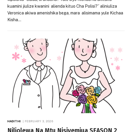
kuamini jiulize kwanini alienda kituo Cha Polisi?” aliniuliza
Veronica akiwa amenishika bega, mara alisimama yule Kichaa
Kisha…
HADITHI
FEBRUARY 3, 2026
Niliolewa Na Mtu Nisiyemjua SEASON 2