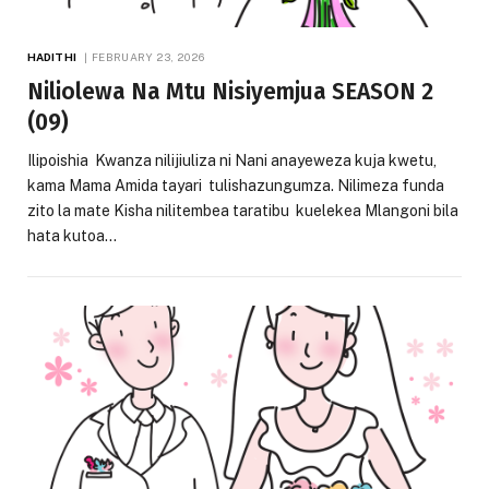
HADITHI
FEBRUARY 23, 2026
Niliolewa Na Mtu Nisiyemjua SEASON 2
(09)
Ilipoishia Kwanza nilijiuliza ni Nani anayeweza kuja kwetu,
kama Mama Amida tayari tulishazungumza. Nilimeza funda
zito la mate Kisha nilitembea taratibu kuelekea Mlangoni bila
hata kutoa…