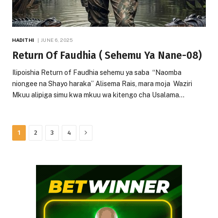
HADITHI
JUNE 6, 2025
Return Of Faudhia ( Sehemu Ya Nane-08)
Ilipoishia Return of Faudhia sehemu ya saba “Naomba
niongee na Shayo haraka” Alisema Rais, mara moja Waziri
Mkuu alipiga simu kwa mkuu wa kitengo cha Usalama…
Next
1
2
3
4