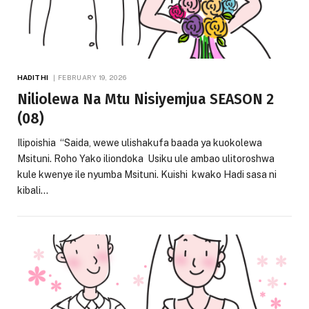
HADITHI
FEBRUARY 19, 2026
Niliolewa Na Mtu Nisiyemjua SEASON 2
(08)
Ilipoishia “Saida, wewe ulishakufa baada ya kuokolewa
Msituni. Roho Yako iliondoka Usiku ule ambao ulitoroshwa
kule kwenye ile nyumba Msituni. Kuishi kwako Hadi sasa ni
kibali…