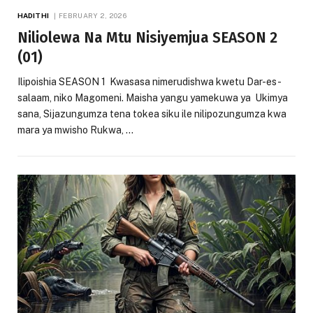
HADITHI
FEBRUARY 2, 2026
Niliolewa Na Mtu Nisiyemjua SEASON 2
(01)
Ilipoishia SEASON 1 Kwasasa nimerudishwa kwetu Dar-es-
salaam, niko Magomeni. Maisha yangu yamekuwa ya Ukimya
sana, Sijazungumza tena tokea siku ile nilipozungumza kwa
mara ya mwisho Rukwa, …