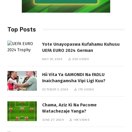
Top Posts
Yote Unayopaswa Kufahamu Kuhusu
UEFA EURO 2024 German
MAY 30, 2024
25K
VIEWS
Hii Vita Ya GAMONDI Na FADLU
Inaichangamsha Vipi Ligi Kuu?
OCTOBER 3, 2024
17K
VIEWS
Chama, Aziz Ki Na Pacome
Watachezaje Yanga?
JUNE 27, 2024
14K
VIEWS