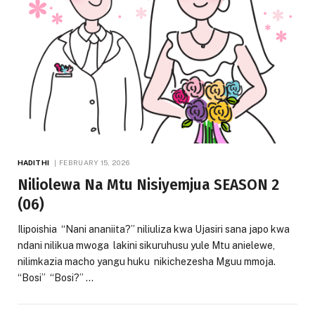
HADITHI
FEBRUARY 15, 2026
Niliolewa Na Mtu Nisiyemjua SEASON 2
(06)
Ilipoishia “Nani ananiita?” niliuliza kwa Ujasiri sana japo kwa
ndani nilikua mwoga lakini sikuruhusu yule Mtu anielewe,
nilimkazia macho yangu huku nikichezesha Mguu mmoja.
“Bosi” “Bosi?” …