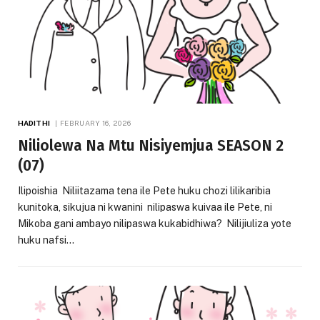
HADITHI
FEBRUARY 16, 2026
Niliolewa Na Mtu Nisiyemjua SEASON 2
(07)
Ilipoishia Niliitazama tena ile Pete huku chozi lilikaribia
kunitoka, sikujua ni kwanini nilipaswa kuivaa ile Pete, ni
Mikoba gani ambayo nilipaswa kukabidhiwa? Nilijiuliza yote
huku nafsi…