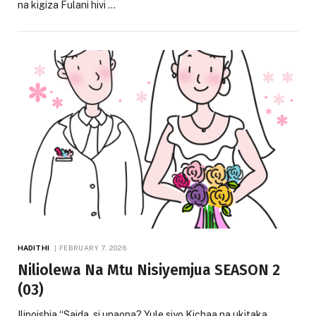
na kigiza Fulani hivi …
HADITHI
FEBRUARY 7, 2026
Niliolewa Na Mtu Nisiyemjua SEASON 2
(03)
Ilipoishia “Saida, si unaona? Yule siyo Kichaa na ukitaka