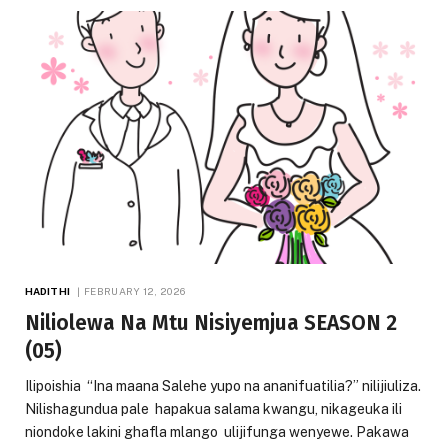
HADITHI
FEBRUARY 12, 2026
Niliolewa Na Mtu Nisiyemjua SEASON 2
(05)
Ilipoishia “Ina maana Salehe yupo na ananifuatilia?” nilijiuliza.
Nilishagundua pale hapakua salama kwangu, nikageuka ili
niondoke lakini ghafla mlango ulijifunga wenyewe. Pakawa