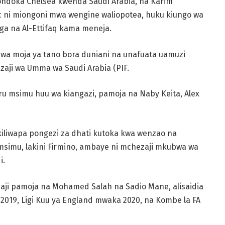
ondoka Chelsea kwenda Saudi Arabia, na Karim
 ni miongoni mwa wengine waliopotea, huku kiungo wa
nga na Al-Ettifaq kama meneja.
uwa moja ya tano bora duniani na unafuata uamuzi
zaji wa Umma wa Saudi Arabia (PIF.
ru msimu huu wa kiangazi, pamoja na Naby Keita, Alex
kiliwapa pongezi za dhati kutoka kwa wenzao na
simu, lakini Firmino, ambaye ni mchezaji mkubwa wa
i.
iaji pamoja na Mohamed Salah na Sadio Mane, alisaidia
2019, Ligi Kuu ya England mwaka 2020, na Kombe la FA