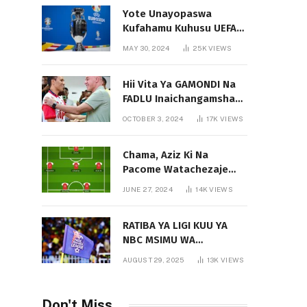
Yote Unayopaswa
Kufahamu Kuhusu UEFA
EURO 2024 German
MAY 30, 2024
25K
VIEWS
Hii Vita Ya GAMONDI Na
FADLU Inaichangamsha
Vipi Ligi Kuu?
OCTOBER 3, 2024
17K
VIEWS
Chama, Aziz Ki Na
Pacome Watachezaje
Yanga?
JUNE 27, 2024
14K
VIEWS
RATIBA YA LIGI KUU YA
NBC MSIMU WA
2025/2026
AUGUST 29, 2025
13K
VIEWS
Don't Miss