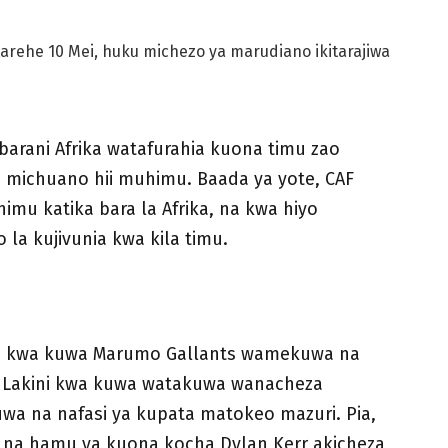
tarehe 10 Mei, huku michezo ya marudiano ikitarajiwa
barani Afrika watafurahia kuona timu zao
za michuano hii muhimu. Baada ya yote, CAF
mu katika bara la Afrika, na kwa hiyo
o la kujivunia kwa kila timu.
u kwa kuwa Marumo Gallants wamekuwa na
. Lakini kwa kuwa watakuwa wanacheza
a na nafasi ya kupata matokeo mazuri. Pia,
na hamu ya kuona kocha Dylan Kerr akicheza