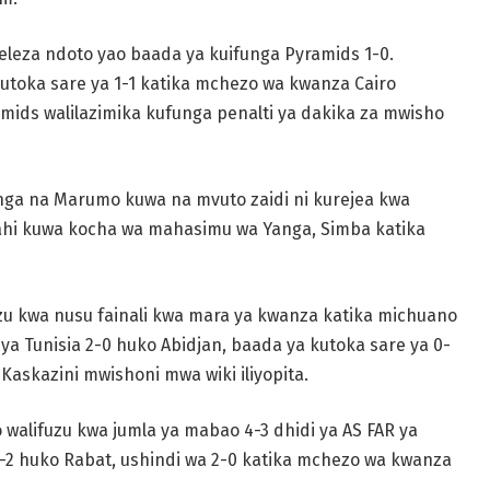
deleza ndoto yao baada ya kuifunga Pyramids 1-0.
kutoka sare ya 1-1 katika mchezo wa kwanza Cairo
ramids walilazimika kufunga penalti ya dakika za mwisho
anga na Marumo kuwa na mvuto zaidi ni kurejea kwa
wahi kuwa kocha wa mahasimu wa Yanga, Simba katika
u kwa nusu fainali kwa mara ya kwanza katika michuano
 ya Tunisia 2-0 huko Abidjan, baada ya kutoka sare ya 0-
Kaskazini mwishoni mwa wiki iliyopita.
walifuzu kwa jumla ya mabao 4-3 dhidi ya AS FAR ya
3-2 huko Rabat, ushindi wa 2-0 katika mchezo wa kwanza