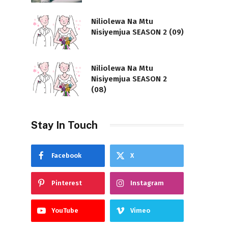
Niliolewa Na Mtu
Nisiyemjua SEASON 2 (09)
Niliolewa Na Mtu
Nisiyemjua SEASON 2
(08)
Stay In Touch
Facebook
X
Pinterest
Instagram
YouTube
Vimeo