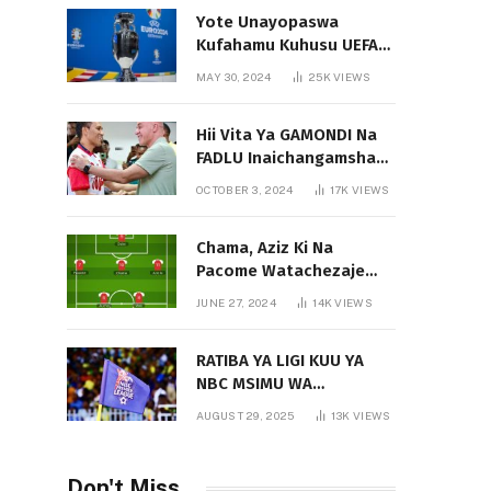
Yote Unayopaswa
Kufahamu Kuhusu UEFA
EURO 2024 German
MAY 30, 2024
25K
VIEWS
Hii Vita Ya GAMONDI Na
FADLU Inaichangamsha
Vipi Ligi Kuu?
OCTOBER 3, 2024
17K
VIEWS
Chama, Aziz Ki Na
Pacome Watachezaje
Yanga?
JUNE 27, 2024
14K
VIEWS
RATIBA YA LIGI KUU YA
NBC MSIMU WA
2025/2026
AUGUST 29, 2025
13K
VIEWS
Don't Miss