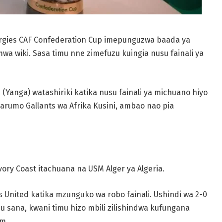
ergies CAF Confederation Cup imepunguzwa baada ya
mwa wiki. Sasa timu nne zimefuzu kuingia nusu fainali ya
s
(Yanga) watashiriki katika nusu fainali ya michuano hiyo
umo Gallants wa Afrika Kusini, ambao nao pia
Ivory Coast itachuana na USM Alger ya Algeria.
s United katika mzunguko wa robo fainali. Ushindi wa 2-0
sana, kwani timu hizo mbili zilishindwa kufungana
am.