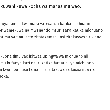
ya kuwahi kuwa kocha wa mahasimu wao.
gia fainali kwa mara ya kwanza katika michuano hii.
er wamekuwa na mwenendo mzuri sana katika michuano
 hatima ya timu zote zitategemea jinsi zitakavyoshirikiana
kuona timu yao ikitwaa ubingwa wa michuano hii
imu kufanya kazi nzuri katika hatua hii ya michuano ili
ni kwamba nusu fainali hizi zitakuwa za kusisimua na
soka.