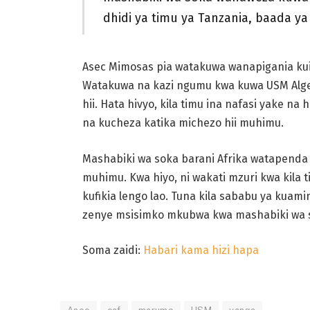
dhidi ya timu ya Tanzania, baada 
Asec Mimosas pia watakuwa wanapigania kuin
Watakuwa na kazi ngumu kwa kuwa USM Alg
hii. Hata hivyo, kila timu ina nafasi yake na
na kucheza katika michezo hii muhimu.
Mashabiki wa soka barani Afrika watapenda 
muhimu. Kwa hiyo, ni wakati mzuri kwa kila t
kufikia lengo lao. Tuna kila sababu ya kuami
zenye msisimko mkubwa kwa mashabiki wa 
Soma zaidi:
Habari kama hizi hapa