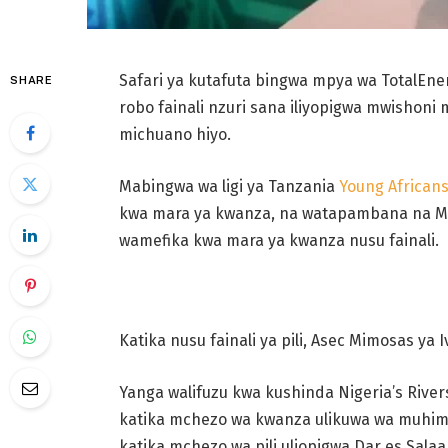
Safari ya kutafuta bingwa mpya wa TotalEn
SHARE
robo fainali nzuri sana iliyopigwa mwishoni 
michuano hiyo.
Mabingwa wa ligi ya Tanzania
Young African
kwa mara ya kwanza, na watapambana na Mar
wamefika kwa mara ya kwanza nusu fainali.
Katika nusu fainali ya pili, Asec Mimosas ya 
Yanga walifuzu kwa kushinda Nigeria’s River
katika mchezo wa kwanza ulikuwa wa muhimu 
katika mchezo wa pili uliopigwa Dar es Sala