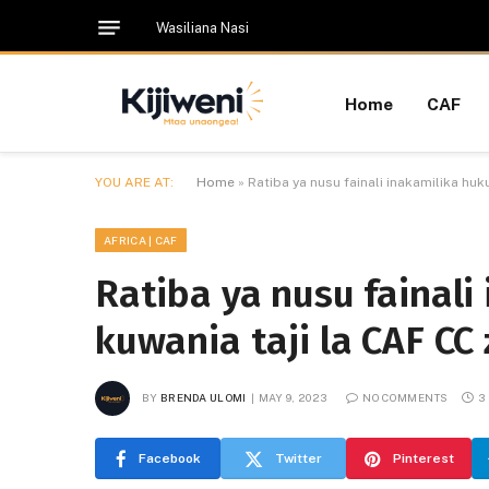
Wasiliana Nasi
Home
CAF
YOU ARE AT:
Home
»
Ratiba ya nusu fainali inakamilika hu
AFRICA | CAF
Ratiba ya nusu fainali
kuwania taji la CAF C
BY
BRENDA ULOMI
MAY 9, 2023
NO COMMENTS
3
Facebook
Twitter
Pinterest