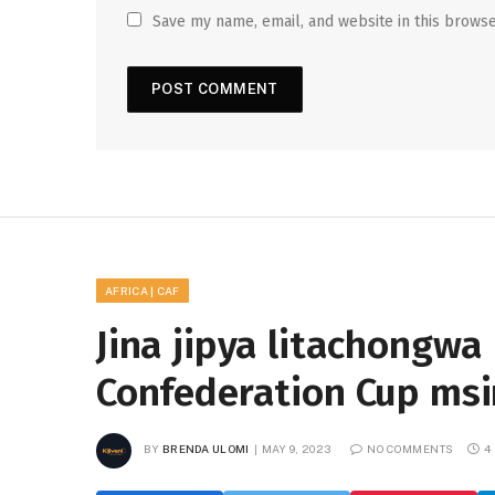
Save my name, email, and website in this browse
AFRICA | CAF
Jina jipya litachongw
Confederation Cup ms
BY
BRENDA ULOMI
MAY 9, 2023
NO COMMENTS
4