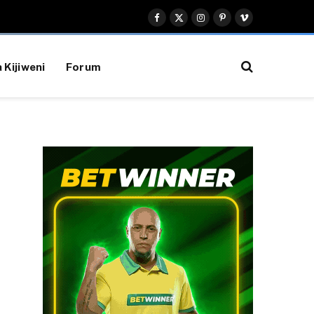
Facebook
X
Instagram
Pinterest
Vimeo
(Twitter)
 Kijiweni
Forum