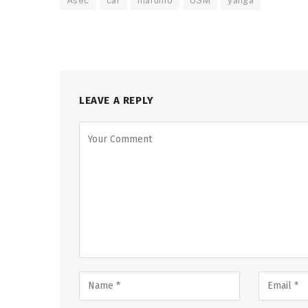
Asec
caf
marumo
USM
yanga
LEAVE A REPLY