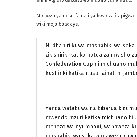
Michezo ya nusu fainali ya kwanza itapigwa 
wiki moja baadaye.
Ni dhahiri kuwa mashabiki wa soka 
zikishiriki katika hatua za mwisho 
Confederation Cup ni michuano muhi
kushiriki katika nusu fainali ni jamb
Yanga watakuwa na kibarua kigum
mwendo mzuri katika michuano hii
mchezo wa nyumbani, wanaweza kuw
mashabiki wa soka wanaweza kuwa 