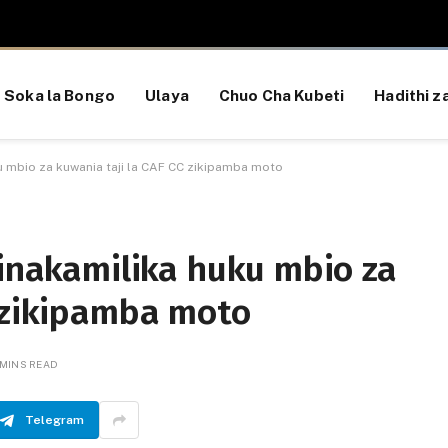
Soka la Bongo
Ulaya
Chuo Cha Kubeti
Hadithi za
ku mbio za kuwania taji la CAF CC zikipamba moto
 inakamilika huku mbio za
C zikipamba moto
 MINS READ
Telegram