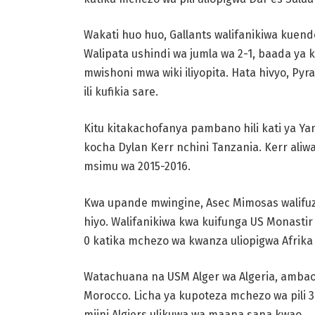
Wakati huo huo, Gallants walifanikiwa kuen
Walipata ushindi wa jumla wa 2-1, baada ya 
mwishoni mwa wiki iliyopita. Hata hivyo, Py
ili kufikia sare.
Kitu kitakachofanya pambano hili kati ya Y
kocha Dylan Kerr nchini Tanzania. Kerr ali
msimu wa 2015-2016.
Kwa upande mwingine, Asec Mimosas walifuz
hiyo. Walifanikiwa kwa kuifunga US Monastir
0 katika mchezo wa kwanza uliopigwa Afrika 
Watachuana na USM Alger wa Algeria, ambao 
Morocco. Licha ya kupoteza mchezo wa pili 
mjini Algiers ulikuwa wa maana sana kwao.