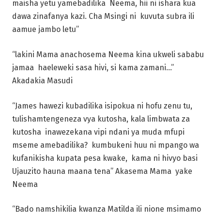
maisha yetu yamebadilika Neema, hii ni ishara kua
dawa zinafanya kazi. Cha Msingi ni kuvuta subra ili
aamue jambo letu”
“lakini Mama anachosema Neema kina ukweli sababu
jamaa haeleweki sasa hivi, si kama zamani…”
Akadakia Masudi
“James hawezi kubadilika isipokua ni hofu zenu tu,
tulishamtengeneza vya kutosha, kala limbwata za
kutosha inawezekana vipi ndani ya muda mfupi
mseme amebadilika? kumbukeni huu ni mpango wa
kufanikisha kupata pesa kwake, kama ni hivyo basi
Ujauzito hauna maana tena” Akasema Mama yake
Neema
“Bado namshikilia kwanza Matilda ili nione msimamo