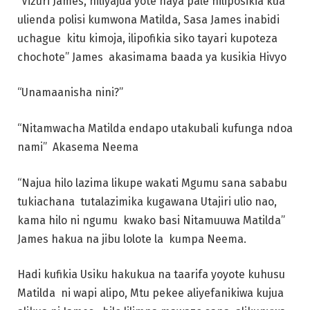
“Vizuri James, niliyajua yote haya pale niliposikia kua
ulienda polisi kumwona Matilda, Sasa James inabidi
uchague kitu kimoja, ilipofikia siko tayari kupoteza
chochote” James akasimama baada ya kusikia Hivyo
“Unamaanisha nini?”
“Nitamwacha Matilda endapo utakubali kufunga ndoa
nami” Akasema Neema
“Najua hilo lazima likupe wakati Mgumu sana sababu
tukiachana tutalazimika kugawana Utajiri ulio nao,
kama hilo ni ngumu kwako basi Nitamuuwa Matilda”
James hakua na jibu lolote la kumpa Neema.
Hadi kufikia Usiku hakukua na taarifa yoyote kuhusu
Matilda ni wapi alipo, Mtu pekee aliyefanikiwa kujua