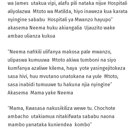
wa James utakua vipi, alafu pili nataka nijue Hospitali
aliyolazwa Mtoto wa Matilda, hiyo inaweza kua karata
nyingine sababu Hospitali ya Mwanzo hayupo”
akasema Neema huku akiangalia Ujauzito wake
ambao ulianza kukua
“Neema nafikili ulifanya makosa pale mwanzo,
ulipaswa kumuuwa Mtoto akiwa tumboni na siyo
kumfanya azaliwe kilema, haya yote yasingejitokeza
sasa hivi, huu mvutano unatokana na yule Mtoto,
sasa inabidi tumuuwe tu hakuna njia nyingine”
Akasema Mama yake Neema
“Mama, Kwasasa nakusikiliza wewe tu. Chochote
ambacho utakiamua nitakifwata sababu naona
mambo yanataka kuniendea kombo”