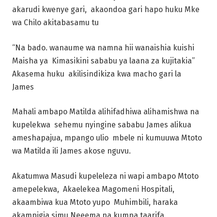
akarudi kwenye gari, akaondoa gari hapo huku Mke
wa Chilo akitabasamu tu
“Na bado. wanaume wa namna hii wanaishia kuishi
Maisha ya Kimasikini sababu ya laana za kujitakia”
Akasema huku akilisindikiza kwa macho gari la
James
Mahali ambapo Matilda alihifadhiwa alihamishwa na
kupelekwa sehemu nyingine sababu James alikua
ameshapajua, mpango ulio mbele ni kumuuwa Mtoto
wa Matilda ili James akose nguvu.
Akatumwa Masudi kupeleleza ni wapi ambapo Mtoto
amepelekwa, Akaelekea Magomeni Hospitali,
akaambiwa kua Mtoto yupo Muhimbili, haraka
akampigia simu Neeema na kumpa taarifa,