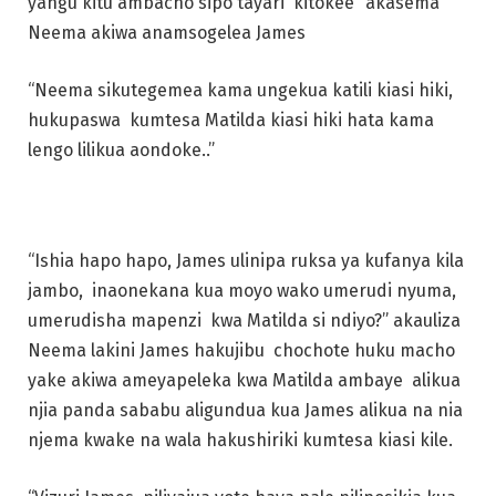
yangu kitu ambacho sipo tayari kitokee” akasema
Neema akiwa anamsogelea James
“Neema sikutegemea kama ungekua katili kiasi hiki,
hukupaswa kumtesa Matilda kiasi hiki hata kama
lengo lilikua aondoke..”
“Ishia hapo hapo, James ulinipa ruksa ya kufanya kila
jambo, inaonekana kua moyo wako umerudi nyuma,
umerudisha mapenzi kwa Matilda si ndiyo?” akauliza
Neema lakini James hakujibu chochote huku macho
yake akiwa ameyapeleka kwa Matilda ambaye alikua
njia panda sababu aligundua kua James alikua na nia
njema kwake na wala hakushiriki kumtesa kiasi kile.