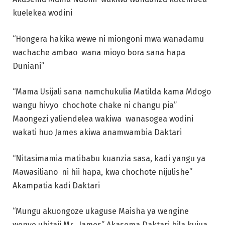
kuelekea wodini
“Hongera hakika wewe ni miongoni mwa wanadamu
wachache ambao wana mioyo bora sana hapa
Duniani”
“Mama Usijali sana namchukulia Matilda kama Mdogo
wangu hivyo chochote chake ni changu pia”
Maongezi yaliendelea wakiwa wanasogea wodini
wakati huo James akiwa anamwambia Daktari
“Nitasimamia matibabu kuanzia sasa, kadi yangu ya
Mawasiliano ni hii hapa, kwa chochote nijulishe”
Akampatia kadi Daktari
“Mungu akuongoze ukaguse Maisha ya wengine
wenye uhitaji Mr. James” Akasema Daktari bila kujua