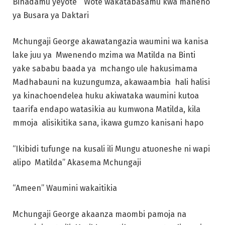
Binadamu yeyote” Wote wakatabasamu kwa maneno
ya Busara ya Daktari
Mchungaji George akawatangazia waumini wa kanisa
lake juu ya Mwenendo mzima wa Matilda na Binti
yake sababu baada ya mchango ule hakusimama
Madhabauni na kuzungumza, akawaambia hali halisi
ya kinachoendelea huku akiwataka waumini kutoa
taarifa endapo watasikia au kumwona Matilda, kila
mmoja alisikitika sana, ikawa gumzo kanisani hapo
“Ikibidi tufunge na kusali ili Mungu atuoneshe ni wapi
alipo Matilda” Akasema Mchungaji
“Ameen” Waumini wakaitikia
Mchungaji George akaanza maombi pamoja na