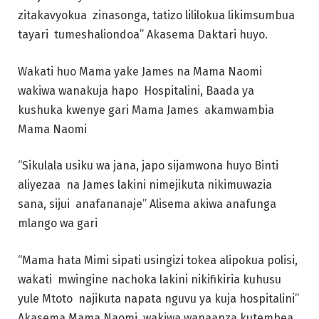
zitakavyokua zinasonga, tatizo lililokua likimsumbua
tayari tumeshaliondoa” Akasema Daktari huyo.
Wakati huo Mama yake James na Mama Naomi
wakiwa wanakuja hapo Hospitalini, Baada ya
kushuka kwenye gari Mama James akamwambia
Mama Naomi
“Sikulala usiku wa jana, japo sijamwona huyo Binti
aliyezaa na James lakini nimejikuta nikimuwazia
sana, sijui anafananaje” Alisema akiwa anafunga
mlango wa gari
“Mama hata Mimi sipati usingizi tokea alipokua polisi,
wakati mwingine nachoka lakini nikifikiria kuhusu
yule Mtoto najikuta napata nguvu ya kuja hospitalini”
Akasema Mama Naomi wakiwa wanaanza kutembea