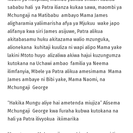
sababu hali ya Patra ilianza kukaa sawa, maombi ya
Mchungaji na Matibabu ambayo Mama James
aligharamia yaliimarisha afya ya Mjukuu wake japo
alifanya kwa siri James asijuwe, Patra alikua
akitabasamu huku akitazama walio mzunguka,
alionekana kuhitaji kuuliza ni wapi alipo Mama yake
lakini Mtoto huyo alizaliwa akiwa hajui kuzungumza
kutokana na Uchawi ambao familia ya Neema
ilimfanyia, Mbele ya Patra alikua amesimama Mama
James ambaye ni Bibi yake, Mama Naomi, na
Mchungaji George
“Hakika Mungu aliye hai ametenda miujiza” Alisema
Mchungaji George kwa Furaha kubwa kutokana na
hali ya Patra ilivyokua ikiimarika