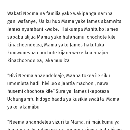
Wakati Neema na familia yake wakipanga namna
gani wafanye, Usiku huo Mama yake James akamwita
James nyumbani kwake, Haikumpa Mshituko James
sababu alijua Mama yake hafahamu chochote kile
kinachoendelea, Mama yake James hakutaka
kumwonesha chochote kijana wake kua anajua
kinachoendelea, akamuuliza
“Hivi Neema anaendeleaje, Maana tokea ile siku
umemleta hadi hivi leo sijamtia machoni, nawe
husemi chochote kile” Sura ya James ikapoteza
Uchangamfu kidogo baada ya kusikia swali la Mama
yake, akamjibu
“Neema anaendelea vizuri tu Mama, ni majukumu ya
hapa na pale ndiyo maana unaona kimya, hata hivyo