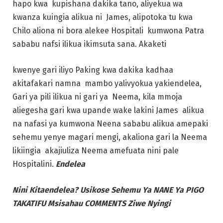
hapo kwa kupishana dakika tano, aliyekua wa
kwanza kuingia alikua ni James, alipotoka tu kwa
Chilo aliona ni bora alekee Hospitali kumwona Patra
sababu nafsi ilikua ikimsuta sana. Akaketi
kwenye gari iliyo Paking kwa dakika kadhaa
akitafakari namna mambo yalivyokua yakiendelea,
Gari ya pili ilikua ni gari ya Neema, kila mmoja
aliegesha gari kwa upande wake lakini James alikua
na nafasi ya kumwona Neena sababu alikua amepaki
sehemu yenye magari mengi, akaliona gari la Neema
likiingia akajiuliza Neema amefuata nini pale
Hospitalini.
Endelea
Nini Kitaendelea? Usikose Sehemu Ya NANE Ya PIGO
TAKATIFU Msisahau COMMENTS Ziwe Nyingi