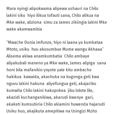
Mara nyingi alipokwama alipewa ushauri na Chilo
lakini siku hiyo ilikua tofauti sana, Chilo alikua na
Mke wake, aliziona simu za James zikiingia lakini Mke
wake akamwambia
“Mwache Dunia imfunze, hiyo ni laana ya kumkataa
Mtoto, usiku huu akusumbue Mume wangu Akhaaa”
Alisema akiwa anamkumbatia Chilo ambaye
aliyakubali maneno ya Mke wake, James alipiga sana
honi bila mafanikio yoyote yale kitu ambacho
hakikua kawaida, akashuka na kugonga geti kwa
nguvu lakini hakuna aliyefungua geti, akajaribu
kumwita Chilo lakini hakupokea jibu lolote lile,
akazidi kuchanganikiwa, akarudi kwenye gari,
akaketi kumsubiria Chilo akiamini huwenda hajarudi
Usiku huo, akajikuta amepitiwa na Usingizi Mzito