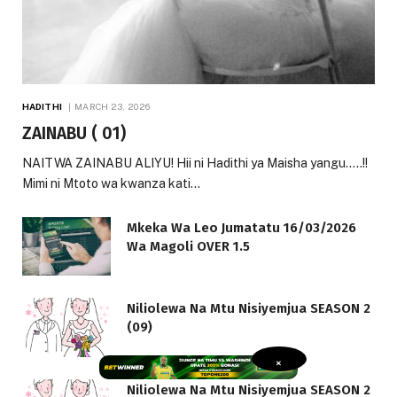
HADITHI
MARCH 23, 2026
ZAINABU ( 01)
NAITWA ZAINABU ALIYU! Hii ni Hadithi ya Maisha yangu…..!!
Mimi ni Mtoto wa kwanza kati…
Mkeka Wa Leo Jumatatu 16/03/2026
Wa Magoli OVER 1.5
Niliolewa Na Mtu Nisiyemjua SEASON 2
(09)
×
Niliolewa Na Mtu Nisiyemjua SEASON 2