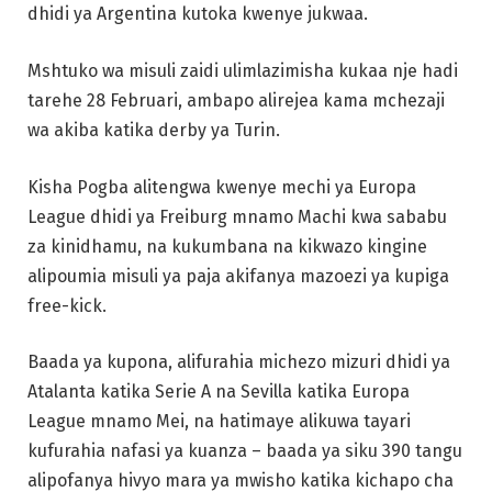
dhidi ya Argentina kutoka kwenye jukwaa.
Mshtuko wa misuli zaidi ulimlazimisha kukaa nje hadi
tarehe 28 Februari, ambapo alirejea kama mchezaji
wa akiba katika derby ya Turin.
Kisha Pogba alitengwa kwenye mechi ya Europa
League dhidi ya Freiburg mnamo Machi kwa sababu
za kinidhamu, na kukumbana na kikwazo kingine
alipoumia misuli ya paja akifanya mazoezi ya kupiga
free-kick.
Baada ya kupona, alifurahia michezo mizuri dhidi ya
Atalanta katika Serie A na Sevilla katika Europa
League mnamo Mei, na hatimaye alikuwa tayari
kufurahia nafasi ya kuanza – baada ya siku 390 tangu
alipofanya hivyo mara ya mwisho katika kichapo cha