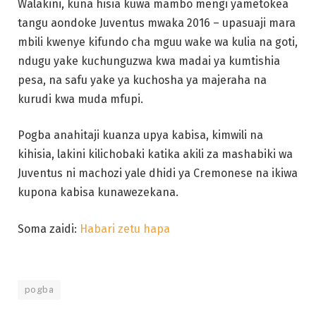
Walakini, kuna hisia kuwa mambo mengi yametokea
tangu aondoke Juventus mwaka 2016 – upasuaji mara
mbili kwenye kifundo cha mguu wake wa kulia na goti,
ndugu yake kuchunguzwa kwa madai ya kumtishia
pesa, na safu yake ya kuchosha ya majeraha na
kurudi kwa muda mfupi.
Pogba anahitaji kuanza upya kabisa, kimwili na
kihisia, lakini kilichobaki katika akili za mashabiki wa
Juventus ni machozi yale dhidi ya Cremonese na ikiwa
kupona kabisa kunawezekana.
Soma zaidi:
Habari zetu hapa
pogba