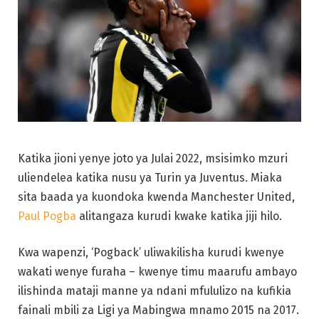
Katika jioni yenye joto ya Julai 2022, msisimko mzuri
uliendelea katika nusu ya Turin ya Juventus. Miaka
sita baada ya kuondoka kwenda Manchester United,
Paul Pogba
alitangaza kurudi kwake katika jiji hilo.
Kwa wapenzi, ‘Pogback’ uliwakilisha kurudi kwenye
wakati wenye furaha – kwenye timu maarufu ambayo
ilishinda mataji manne ya ndani mfululizo na kufikia
fainali mbili za Ligi ya Mabingwa mnamo 2015 na 2017.