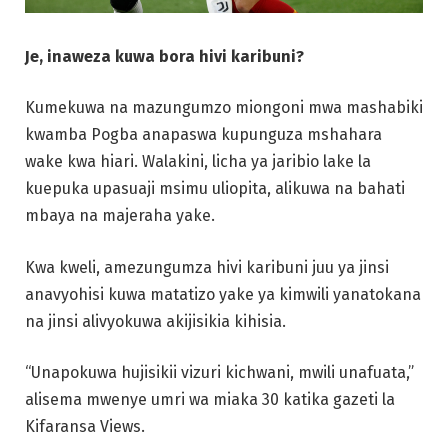
Je, inaweza kuwa bora hivi karibuni?
Kumekuwa na mazungumzo miongoni mwa mashabiki
kwamba Pogba anapaswa kupunguza mshahara
wake kwa hiari. Walakini, licha ya jaribio lake la
kuepuka upasuaji msimu uliopita, alikuwa na bahati
mbaya na majeraha yake.
Kwa kweli, amezungumza hivi karibuni juu ya jinsi
anavyohisi kuwa matatizo yake ya kimwili yanatokana
na jinsi alivyokuwa akijisikia kihisia.
“Unapokuwa hujisikii vizuri kichwani, mwili unafuata,”
alisema mwenye umri wa miaka 30 katika gazeti la
Kifaransa Views.