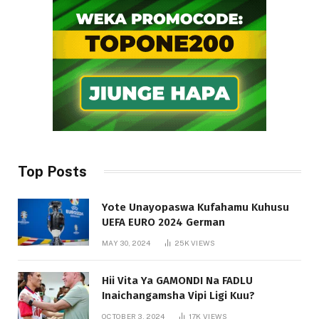
Top Posts
Yote Unayopaswa Kufahamu Kuhusu
UEFA EURO 2024 German
MAY 30, 2024
25K
VIEWS
Hii Vita Ya GAMONDI Na FADLU
Inaichangamsha Vipi Ligi Kuu?
OCTOBER 3, 2024
17K
VIEWS