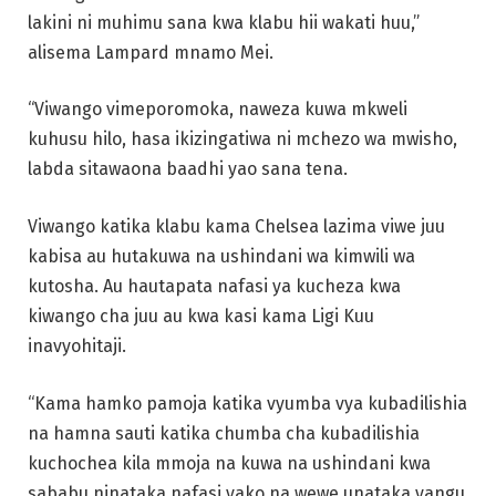
lakini ni muhimu sana kwa klabu hii wakati huu,”
alisema Lampard mnamo Mei.
“Viwango vimeporomoka, naweza kuwa mkweli
kuhusu hilo, hasa ikizingatiwa ni mchezo wa mwisho,
labda sitawaona baadhi yao sana tena.
Viwango katika klabu kama Chelsea lazima viwe juu
kabisa au hutakuwa na ushindani wa kimwili wa
kutosha. Au hautapata nafasi ya kucheza kwa
kiwango cha juu au kwa kasi kama Ligi Kuu
inavyohitaji.
“Kama hamko pamoja katika vyumba vya kubadilishia
na hamna sauti katika chumba cha kubadilishia
kuchochea kila mmoja na kuwa na ushindani kwa
sababu ninataka nafasi yako na wewe unataka yangu