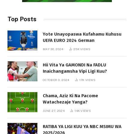
Top Posts
Yote Unayopaswa Kufahamu Kuhusu
UEFA EURO 2024 German
MAY 30, 2024
25K
VIEWS
Hii Vita Ya GAMONDI Na FADLU
Inaichangamsha Vipi Ligi Kuu?
OCTOBER 3, 2024
17K
VIEWS
Chama, Aziz Ki Na Pacome
Watachezaje Yanga?
JUNE 27, 2024
14K
VIEWS
RATIBA YA LIGI KUU YA NBC MSIMU WA
2025/2026