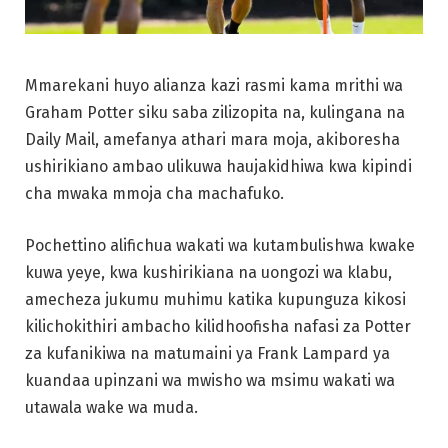
Mmarekani huyo alianza kazi rasmi kama mrithi wa
Graham Potter siku saba zilizopita na, kulingana na
Daily Mail, amefanya athari mara moja, akiboresha
ushirikiano ambao ulikuwa haujakidhiwa kwa kipindi
cha mwaka mmoja cha machafuko.
Pochettino alifichua wakati wa kutambulishwa kwake
kuwa yeye, kwa kushirikiana na uongozi wa klabu,
amecheza jukumu muhimu katika kupunguza kikosi
kilichokithiri ambacho kilidhoofisha nafasi za Potter
za kufanikiwa na matumaini ya Frank Lampard ya
kuandaa upinzani wa mwisho wa msimu wakati wa
utawala wake wa muda.