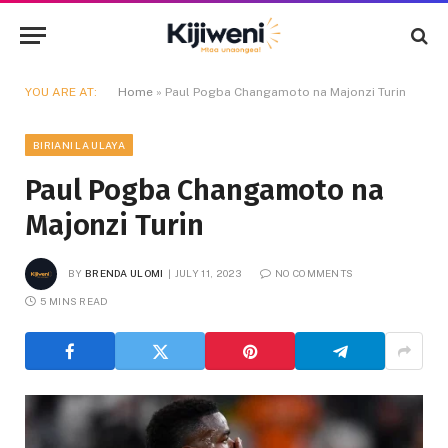
YOU ARE AT:
Home
»
Paul Pogba Changamoto na Majonzi Turin
BIRIANI LA ULAYA
Paul Pogba Changamoto na
Majonzi Turin
BY
BRENDA ULOMI
JULY 11, 2023
NO COMMENTS
5 MINS READ