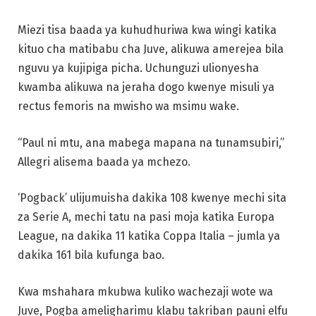
Miezi tisa baada ya kuhudhuriwa kwa wingi katika
kituo cha matibabu cha Juve, alikuwa amerejea bila
nguvu ya kujipiga picha. Uchunguzi ulionyesha
kwamba alikuwa na jeraha dogo kwenye misuli ya
rectus femoris na mwisho wa msimu wake.
“Paul ni mtu, ana mabega mapana na tunamsubiri,”
Allegri alisema baada ya mchezo.
‘Pogback’ ulijumuisha dakika 108 kwenye mechi sita
za Serie A, mechi tatu na pasi moja katika Europa
League, na dakika 11 katika Coppa Italia – jumla ya
dakika 161 bila kufunga bao.
Kwa mshahara mkubwa kuliko wachezaji wote wa
Juve, Pogba ameligharimu klabu takriban pauni elfu