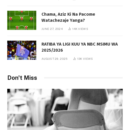
Chama, Aziz Ki Na Pacome
Watachezaje Yanga?
JUNE 27, 2024
14K
VIEWS
RATIBA YA LIGI KUU YA NBC MSIMU WA
2025/2026
AUGUST 29, 2025
13K
VIEWS
Don't Miss