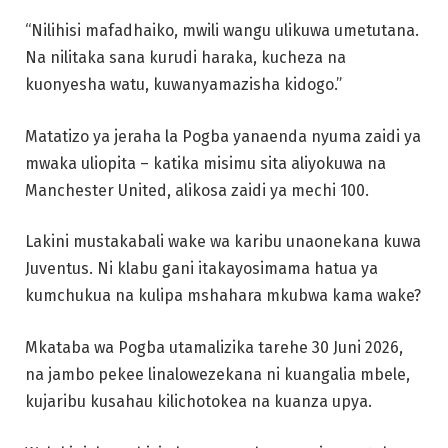
“Nilihisi mafadhaiko, mwili wangu ulikuwa umetutana.
Na nilitaka sana kurudi haraka, kucheza na
kuonyesha watu, kuwanyamazisha kidogo.”
Matatizo ya jeraha la Pogba yanaenda nyuma zaidi ya
mwaka uliopita – katika misimu sita aliyokuwa na
Manchester United, alikosa zaidi ya mechi 100.
Lakini mustakabali wake wa karibu unaonekana kuwa
Juventus. Ni klabu gani itakayosimama hatua ya
kumchukua na kulipa mshahara mkubwa kama wake?
Mkataba wa Pogba utamalizika tarehe 30 Juni 2026,
na jambo pekee linalowezekana ni kuangalia mbele,
kujaribu kusahau kilichotokea na kuanza upya.