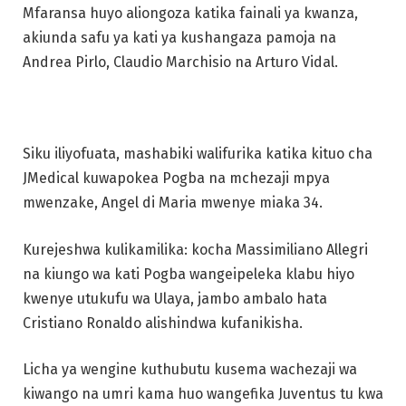
Mfaransa huyo aliongoza katika fainali ya kwanza,
akiunda safu ya kati ya kushangaza pamoja na
Andrea Pirlo, Claudio Marchisio na Arturo Vidal.
Siku iliyofuata, mashabiki walifurika katika kituo cha
JMedical kuwapokea Pogba na mchezaji mpya
mwenzake, Angel di Maria mwenye miaka 34.
Kurejeshwa kulikamilika: kocha Massimiliano Allegri
na kiungo wa kati Pogba wangeipeleka klabu hiyo
kwenye utukufu wa Ulaya, jambo ambalo hata
Cristiano Ronaldo alishindwa kufanikisha.
Licha ya wengine kuthubutu kusema wachezaji wa
kiwango na umri kama huo wangefika Juventus tu kwa