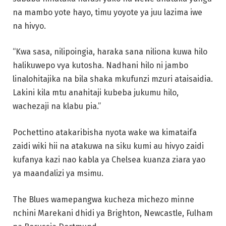
na mambo yote hayo, timu yoyote ya juu lazima iwe
na hivyo.
“Kwa sasa, nilipoingia, haraka sana niliona kuwa hilo
halikuwepo vya kutosha. Nadhani hilo ni jambo
linalohitajika na bila shaka mkufunzi mzuri ataisaidia.
Lakini kila mtu anahitaji kubeba jukumu hilo,
wachezaji na klabu pia.”
Pochettino atakaribisha nyota wake wa kimataifa
zaidi wiki hii na atakuwa na siku kumi au hivyo zaidi
kufanya kazi nao kabla ya Chelsea kuanza ziara yao
ya maandalizi ya msimu.
The Blues wamepangwa kucheza michezo minne
nchini Marekani dhidi ya Brighton, Newcastle, Fulham