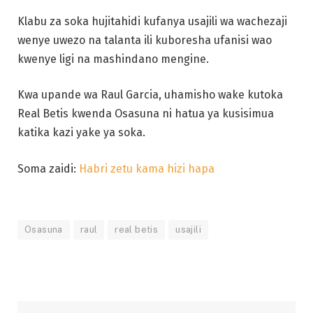
Klabu za soka hujitahidi kufanya usajili wa wachezaji
wenye uwezo na talanta ili kuboresha ufanisi wao
kwenye ligi na mashindano mengine.
Kwa upande wa Raul Garcia, uhamisho wake kutoka
Real Betis kwenda Osasuna ni hatua ya kusisimua
katika kazi yake ya soka.
Soma zaidi:
Habri zetu kama hizi hapa
Osasuna
raul
real betis
usajili