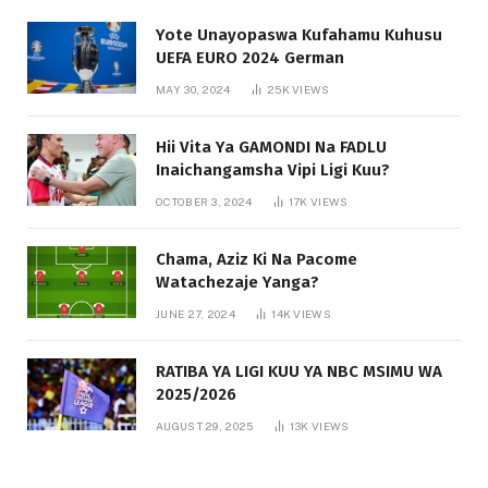
Yote Unayopaswa Kufahamu Kuhusu
UEFA EURO 2024 German
MAY 30, 2024
25K
VIEWS
Hii Vita Ya GAMONDI Na FADLU
Inaichangamsha Vipi Ligi Kuu?
OCTOBER 3, 2024
17K
VIEWS
Chama, Aziz Ki Na Pacome
Watachezaje Yanga?
JUNE 27, 2024
14K
VIEWS
RATIBA YA LIGI KUU YA NBC MSIMU WA
2025/2026
AUGUST 29, 2025
13K
VIEWS