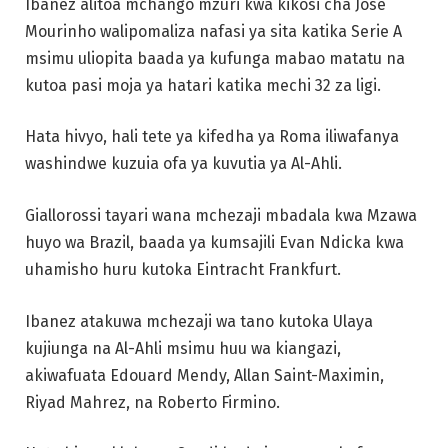
Ibanez alitoa mchango mzuri kwa kikosi cha Jose
Mourinho walipomaliza nafasi ya sita katika Serie A
msimu uliopita baada ya kufunga mabao matatu na
kutoa pasi moja ya hatari katika mechi 32 za ligi.
Hata hivyo, hali tete ya kifedha ya Roma iliwafanya
washindwe kuzuia ofa ya kuvutia ya Al-Ahli.
Giallorossi tayari wana mchezaji mbadala kwa Mzawa
huyo wa Brazil, baada ya kumsajili Evan Ndicka kwa
uhamisho huru kutoka Eintracht Frankfurt.
Ibanez atakuwa mchezaji wa tano kutoka Ulaya
kujiunga na Al-Ahli msimu huu wa kiangazi,
akiwafuata Edouard Mendy, Allan Saint-Maximin,
Riyad Mahrez, na Roberto Firmino.