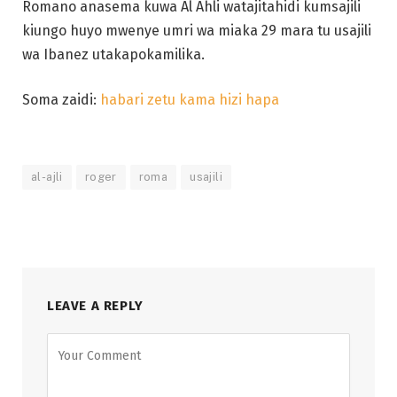
Romano anasema kuwa Al Ahli watajitahidi kumsajili
kiungo huyo mwenye umri wa miaka 29 mara tu usajili
wa Ibanez utakapokamilika.
Soma zaidi:
habari zetu kama hizi hapa
al-ajli
roger
roma
usajili
LEAVE A REPLY