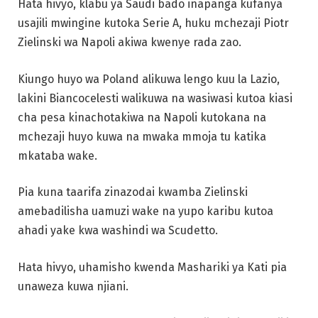
Hata hivyo, klabu ya Saudi bado inapanga kufanya
usajili mwingine kutoka Serie A, huku mchezaji Piotr
Zielinski wa Napoli akiwa kwenye rada zao.
Kiungo huyo wa Poland alikuwa lengo kuu la Lazio,
lakini Biancocelesti walikuwa na wasiwasi kutoa kiasi
cha pesa kinachotakiwa na Napoli kutokana na
mchezaji huyo kuwa na mwaka mmoja tu katika
mkataba wake.
Pia kuna taarifa zinazodai kwamba Zielinski
amebadilisha uamuzi wake na yupo karibu kutoa
ahadi yake kwa washindi wa Scudetto.
Hata hivyo, uhamisho kwenda Mashariki ya Kati pia
unaweza kuwa njiani.