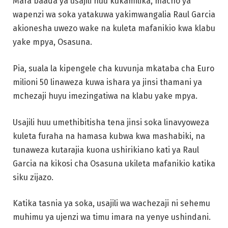
Mara baada ya usajili huu kukamilika, macho ya
wapenzi wa soka yatakuwa yakimwangalia Raul Garcia
akionesha uwezo wake na kuleta mafanikio kwa klabu
yake mpya, Osasuna.
Pia, suala la kipengele cha kuvunja mkataba cha Euro
milioni 50 linaweza kuwa ishara ya jinsi thamani ya
mchezaji huyu imezingatiwa na klabu yake mpya.
Usajili huu umethibitisha tena jinsi soka linavyoweza
kuleta furaha na hamasa kubwa kwa mashabiki, na
tunaweza kutarajia kuona ushirikiano kati ya Raul
Garcia na kikosi cha Osasuna ukileta mafanikio katika
siku zijazo.
Katika tasnia ya soka, usajili wa wachezaji ni sehemu
muhimu ya ujenzi wa timu imara na yenye ushindani.