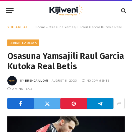
YOU ARE AT:
Home
»
Osasuna Yamsajili Raul Garcia Kutoka Real Betis
BIRIANI LA ULAYA
Osasuna Yamsajili Raul Garcia
Kutoka Real Betis
BY
BRENDA ULOMI
AUGUST 11, 2023
NO COMMENTS
2 MINS READ