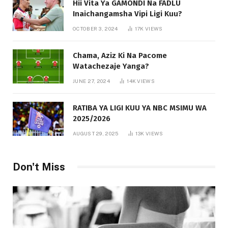
Hii Vita Ya GAMONDI Na FADLU
Inaichangamsha Vipi Ligi Kuu?
OCTOBER 3, 2024
17K
VIEWS
Chama, Aziz Ki Na Pacome
Watachezaje Yanga?
JUNE 27, 2024
14K
VIEWS
RATIBA YA LIGI KUU YA NBC MSIMU WA
2025/2026
AUGUST 29, 2025
13K
VIEWS
Don't Miss