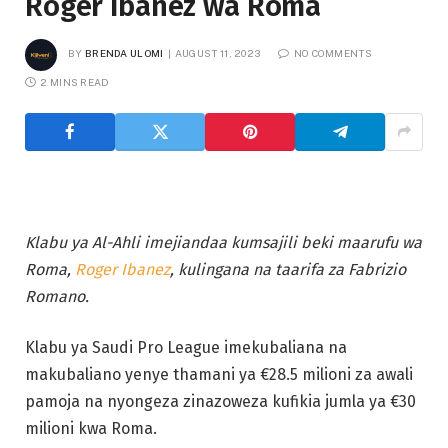
Roger Ibanez wa Roma
BY
BRENDA ULOMI
AUGUST 11, 2023
NO COMMENTS
2 MINS READ
Klabu ya Al-Ahli imejiandaa kumsajili beki maarufu wa
Roma,
Roger Ibanez
, kulingana na taarifa za Fabrizio
Romano.
Klabu ya Saudi Pro League imekubaliana na
makubaliano yenye thamani ya €28.5 milioni za awali
pamoja na nyongeza zinazoweza kufikia jumla ya €30
milioni kwa Roma.