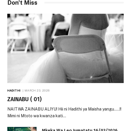
Don't Miss
HADITHI
MARCH 23, 2026
ZAINABU ( 01)
NAITWA ZAINABU ALIYU! Hii ni Hadithi ya Maisha yangu…..!!
Mimi ni Mtoto wa kwanza kati…
Mkeka Wa Leo Jumatatu 16/03/2026