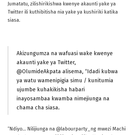
Jumatatu, zilishirikishwa kwenye akaunti yake ya
Twitter ili kuthibitisha nia yake ya kushiriki katika
siasa.
Akizungumza na wafuasi wake kwenye
akaunti yake ya Twitter,
@OlumideAkpata alisema, “Idadi kubwa
ya watu wamenipigia simu / kunitumia
ujumbe kuhakikisha habari
inayosambaa kwamba nimejiunga na
chama cha siasa.
“Ndiyo… Nilijiunga na @labourparty_ng mwezi Machi