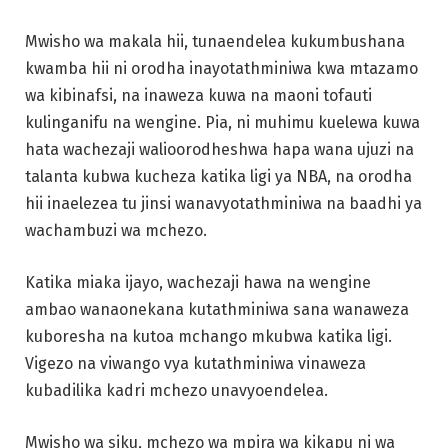
talanta kubwa kucheza katika ligi ya NBA, na orodha
hii inaelezea tu jinsi wanavyotathminiwa na baadhi ya
wachambuzi wa mchezo.
Katika miaka ijayo, wachezaji hawa na wengine
ambao wanaonekana kutathminiwa sana wanaweza
kuboresha na kutoa mchango mkubwa katika ligi.
Vigezo na viwango vya kutathminiwa vinaweza
kubadilika kadri mchezo unavyoendelea.
Mwisho wa siku, mchezo wa mpira wa kikapu ni wa
kusisimua na unajumuisha mchanganyiko wa vipaji,
ujuzi, na uzoefu. Wachezaji wote, hata wale
wanaotathminiwa sana, wanachangia katika kufanya
mchezo huu kuwa maarufu na kuvutia mashabiki
kutoka kote duniani.