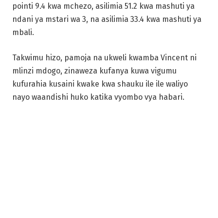
pointi 9.4 kwa mchezo, asilimia 51.2 kwa mashuti ya
ndani ya mstari wa 3, na asilimia 33.4 kwa mashuti ya
mbali.
Takwimu hizo, pamoja na ukweli kwamba Vincent ni
mlinzi mdogo, zinaweza kufanya kuwa vigumu
kufurahia kusaini kwake kwa shauku ile ile waliyo
nayo waandishi huko katika vyombo vya habari.
De’Andre Hunter
Baada ya kuteuliwa na kuchaguliwa kwa nafasi ya nne
kwenye mchujo wa NBA wa mwaka 2019, De’Andre