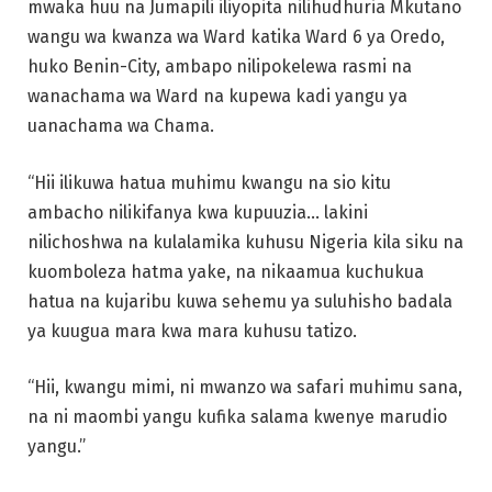
mwaka huu na Jumapili iliyopita nilihudhuria Mkutano
wangu wa kwanza wa Ward katika Ward 6 ya Oredo,
huko Benin-City, ambapo nilipokelewa rasmi na
wanachama wa Ward na kupewa kadi yangu ya
uanachama wa Chama.
“Hii ilikuwa hatua muhimu kwangu na sio kitu
ambacho nilikifanya kwa kupuuzia… lakini
nilichoshwa na kulalamika kuhusu Nigeria kila siku na
kuomboleza hatma yake, na nikaamua kuchukua
hatua na kujaribu kuwa sehemu ya suluhisho badala
ya kuugua mara kwa mara kuhusu tatizo.
“Hii, kwangu mimi, ni mwanzo wa safari muhimu sana,
na ni maombi yangu kufika salama kwenye marudio
yangu.”