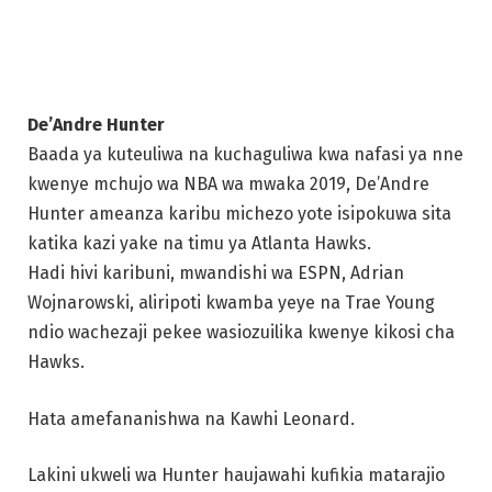
Hunter ameanza karibu michezo yote isipokuwa sita
katika kazi yake na timu ya Atlanta Hawks.
Hadi hivi karibuni, mwandishi wa ESPN, Adrian
Wojnarowski, aliripoti kwamba yeye na Trae Young
ndio wachezaji pekee wasiozuilika kwenye kikosi cha
Hawks.
Hata amefananishwa na Kawhi Leonard.
Lakini ukweli wa Hunter haujawahi kufikia matarajio
hayo. Wastani wa pointi 13.9 kwa kila mchezo ni
mzuri, lakini asilimia yake ya kufunga mashuti ya
miguu mitatu iko chini ya wastani, na mchango wake
wa nje ya kufunga ni karibu haupo.
Kati ya wachezaji 394 waliocheza angalau dakika