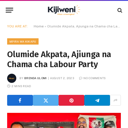
YOU ARE AT:
Home
»
Olumide Akpata, Ajiunga na Chama cha Labour Party
MPIRA WA KIKAPU
Olumide Akpata, Ajiunga na
Chama cha Labour Party
BY
BRENDA ULOMI
AUGUST 2, 2023
NO COMMENTS
2 MINS READ