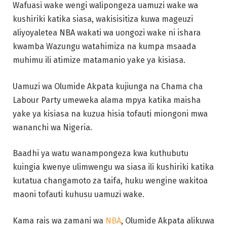
Wafuasi wake wengi walipongeza uamuzi wake wa
kushiriki katika siasa, wakisisitiza kuwa mageuzi
aliyoyaletea NBA wakati wa uongozi wake ni ishara
kwamba Wazungu watahimiza na kumpa msaada
muhimu ili atimize matamanio yake ya kisiasa.
Uamuzi wa Olumide Akpata kujiunga na Chama cha
Labour Party umeweka alama mpya katika maisha
yake ya kisiasa na kuzua hisia tofauti miongoni mwa
wananchi wa Nigeria.
Baadhi ya watu wanampongeza kwa kuthubutu
kuingia kwenye ulimwengu wa siasa ili kushiriki katika
kutatua changamoto za taifa, huku wengine wakitoa
maoni tofauti kuhusu uamuzi wake.
Kama rais wa zamani wa
NBA
, Olumide Akpata alikuwa