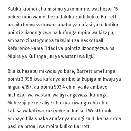
Mipira ya Kufunga juu ya wastani wa ligi.”
Bila kuhesabu mikwaju ya bure, Barrett amefunga
pointi 3,958 kwa kufanya jaribio la kupiga mikwaju ya
miguu 4,157, au pointi 503.4 chini ya ile ambayo
mchezaji wa wastani wa ligi angeweza kufunga.
Mchezaji pekee aliye chini ya kiwango cha chini
kabisa wakati wa kazi yake ni Russell Westbrook,
ambaye bila shaka anafanya mengi zaidi kama mtoa
pasi na mtoaji wa mpira kuliko Barrett.
Na kuhusu athari hiyo ya plus-minus, Knicks
wamepoteza pointi 1.9 kwa kila michezo 100 wakati
wa kazi yake, ikilinganishwa na wastani wa plus-3.9
bila yeye.
Wakati wote huu, amekuwa akitambulishwa kama