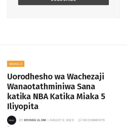
MAKALA
Uorodhesho wa Wachezaji
Wanaotathminiwa Sana
katika NBA Katika Miaka 5
Iliyopita
BY
BRENDA ULOMI
AUGUST 2, 2023
NO COMMENTS