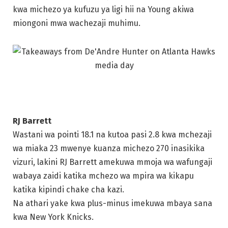
RJ Barrett
Wastani wa pointi 18.1 na kutoa pasi 2.8 kwa mchezaji
wa miaka 23 mwenye kuanza michezo 270 inasikika
vizuri, lakini RJ Barrett amekuwa mmoja wa wafungaji
wabaya zaidi katika mchezo wa mpira wa kikapu
katika kipindi chake cha kazi.
Na athari yake kwa plus-minus imekuwa mbaya sana
kwa New York Knicks.
Katika kipindi cha misimu yake minne, wachezaji 15
pekee ndio wamecheza dakika zaidi kuliko Barrett,
na hilo linaweza kuwa sababu ya nafasi yake katika
pointi zilizoongezwa na kufunga mpira wa kikapu,
ambazo zinategemea takwimu za Basketball
Reference kama “Idadi ya pointi zilizoongezwa na