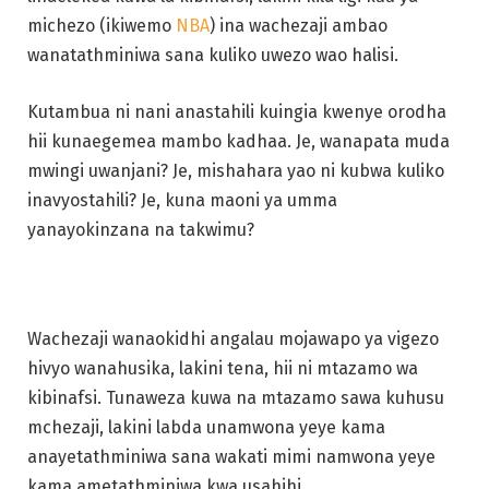
michezo (ikiwemo
NBA
) ina wachezaji ambao
wanatathminiwa sana kuliko uwezo wao halisi.
Kutambua ni nani anastahili kuingia kwenye orodha
hii kunaegemea mambo kadhaa. Je, wanapata muda
mwingi uwanjani? Je, mishahara yao ni kubwa kuliko
inavyostahili? Je, kuna maoni ya umma
yanayokinzana na takwimu?
Wachezaji wanaokidhi angalau mojawapo ya vigezo
hivyo wanahusika, lakini tena, hii ni mtazamo wa
kibinafsi. Tunaweza kuwa na mtazamo sawa kuhusu
mchezaji, lakini labda unamwona yeye kama
anayetathminiwa sana wakati mimi namwona yeye
kama ametathminiwa kwa usahihi.