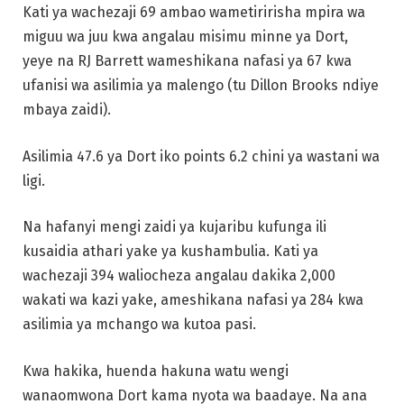
Kati ya wachezaji 69 ambao wametiririsha mpira wa
miguu wa juu kwa angalau misimu minne ya Dort,
yeye na RJ Barrett wameshikana nafasi ya 67 kwa
ufanisi wa asilimia ya malengo (tu Dillon Brooks ndiye
mbaya zaidi).
Asilimia 47.6 ya Dort iko points 6.2 chini ya wastani wa
ligi.
Na hafanyi mengi zaidi ya kujaribu kufunga ili
kusaidia athari yake ya kushambulia. Kati ya
wachezaji 394 waliocheza angalau dakika 2,000
wakati wa kazi yake, ameshikana nafasi ya 284 kwa
asilimia ya mchango wa kutoa pasi.
Kwa hakika, huenda hakuna watu wengi
wanaomwona Dort kama nyota wa baadaye. Na ana