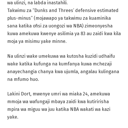
wa ulinzi, na labda inastahili.
Takwimu za “Dunks and Threes’ defensive estimated
plus-minus” (mojawapo ya takwimu za kuaminika
sana katika ofisi za uongozi wa NBA) zimeonyesha
kuwa amekuwa kwenye asilimia ya 83 au zaidi kwa kila
moja ya misimu yake minne.
Na ulinzi wake umekuwa wa kutosha kuzidi udhaifu
wake katika kufunga na kumfanya kuwa mchezaji
anayechangia chanya kwa ujumla, angalau kulingana
na mfumo huo.
Lakini Dort, mwenye umri wa miaka 24, amekuwa
mmoja wa wafungaji mbaya zaidi kwa kutiririsha
mpira wa miguu wa juu katika NBA wakati wa kazi
yake.