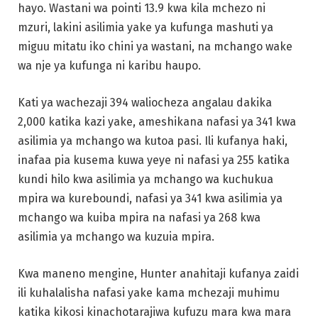
2,000 katika kazi yake, ameshikana nafasi ya 341 kwa
asilimia ya mchango wa kutoa pasi. Ili kufanya haki,
inafaa pia kusema kuwa yeye ni nafasi ya 255 katika
kundi hilo kwa asilimia ya mchango wa kuchukua
mpira wa kureboundi, nafasi ya 341 kwa asilimia ya
mchango wa kuiba mpira na nafasi ya 268 kwa
asilimia ya mchango wa kuzuia mpira.
Kwa maneno mengine, Hunter anahitaji kufanya zaidi
ili kuhalalisha nafasi yake kama mchezaji muhimu
katika kikosi kinachotarajiwa kufuzu mara kwa mara
kwa michezo ya kufuzu ya ligi hii na Young akiwa
miongoni mwa wachezaji muhimu.