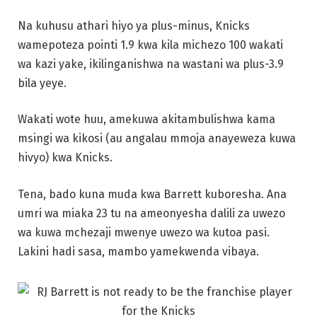
msingi wa kikosi (au angalau mmoja anayeweza kuwa
hivyo) kwa Knicks.
Tena, bado kuna muda kwa Barrett kuboresha. Ana
umri wa miaka 23 tu na ameonyesha dalili za uwezo
wa kuwa mchezaji mwenye uwezo wa kutoa pasi.
Lakini hadi sasa, mambo yamekwenda vibaya.
Dillon Brooks
Ingawa alijulikana kwa “kuamsha dubwana” na karibu
mara moja kupata jeraha kubwa katika michezo ya