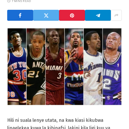
7 MINS READ
Hili ni suala lenye utata, na kwa kiasi kikubwa
linaelekea kuwa la kibinafsi, lakini kila ligi kuu ya