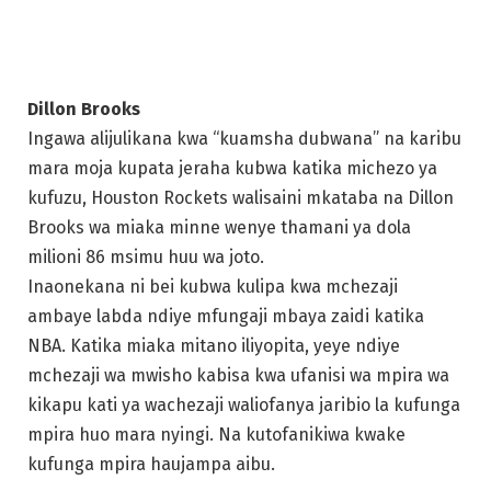
kufuzu, Houston Rockets walisaini mkataba na Dillon
Brooks wa miaka minne wenye thamani ya dola
milioni 86 msimu huu wa joto.
Inaonekana ni bei kubwa kulipa kwa mchezaji
ambaye labda ndiye mfungaji mbaya zaidi katika
NBA. Katika miaka mitano iliyopita, yeye ndiye
mchezaji wa mwisho kabisa kwa ufanisi wa mpira wa
kikapu kati ya wachezaji waliofanya jaribio la kufunga
mpira huo mara nyingi. Na kutofanikiwa kwake
kufunga mpira haujampa aibu.
Katika kipindi kile kile, Brooks yuko nafasi ya 53 kwa
asilimia ya matumizi (kati ya wachezaji 388
waliocheza dakika zaidi ya 2,500). Karibu robo ya
mashambulio ya Memphis Grizzlies yenye Brooks
uwanjani yameisha kwa mpira kuingia wavuni,
kupotea mpira, au safari ya kwenda laini kwa mmoja