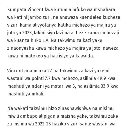
Kumpata Vincent kwa kutumia mfuko wa mshahara
wa kati ni jambo zuri, na anaweza kuendelea kucheza
vizuri kama alivyofanya katika michezo ya majira ya
joto ya 2023, lakini siyo lazima acheze kama mchezaji
wa kuanza huko L.A. Na takwimu za kazi yake
zinaonyesha kuwa michezo ya majira ya joto inaweza
kuwa ni matokeo ya hali isiyo ya kawaida.
Vincent ana miaka 27 na takwimu za kazi yake ni
wastani wa pointi 7.7 kwa mchezo, asilimia 49.9 kwa
mashuti ya ndani ya mstari wa 3, na asilimia 33.9 kwa
mashuti ya mbali.
Na wakati takwimu hizo zinashawishiwa na misimu
miwili ambapo alipigania maisha yake, takwimu zake
za msimu wa 2022-23 haziko vizuri sana: wastani wa