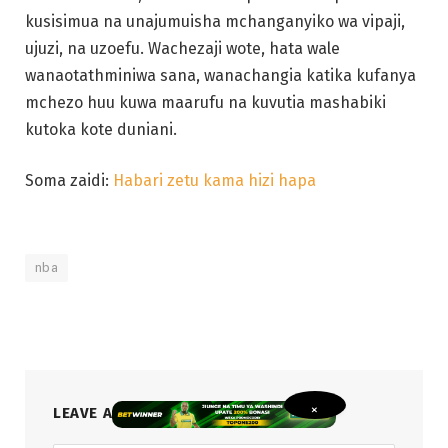
Soma zaidi:
Habari zetu kama hizi hapa
nba
LEAVE A REPLY
×