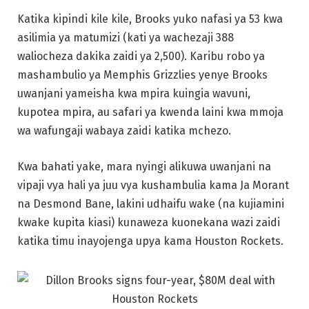
wa wafungaji wabaya zaidi katika mchezo.
Kwa bahati yake, mara nyingi alikuwa uwanjani na
vipaji vya hali ya juu vya kushambulia kama Ja Morant
na Desmond Bane, lakini udhaifu wake (na kujiamini
kwake kupita kiasi) kunaweza kuonekana wazi zaidi
katika timu inayojenga upya kama Houston Rockets.
Mwisho wa makala hii, tunaendelea kukumbushana
kwamba hii ni orodha inayotathminiwa kwa mtazamo
wa kibinafsi, na inaweza kuwa na maoni tofauti
kulinganifu na wengine. Pia, ni muhimu kuelewa kuwa
hata wachezaji walioorodheshwa hapa wana ujuzi na