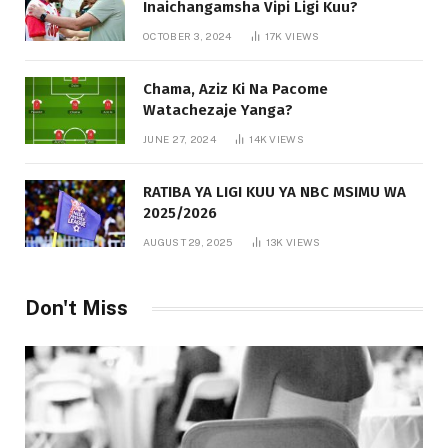
Inaichangamsha Vipi Ligi Kuu?
OCTOBER 3, 2024
17K
VIEWS
Chama, Aziz Ki Na Pacome
Watachezaje Yanga?
JUNE 27, 2024
14K
VIEWS
RATIBA YA LIGI KUU YA NBC MSIMU WA
2025/2026
AUGUST 29, 2025
13K
VIEWS
Don't Miss