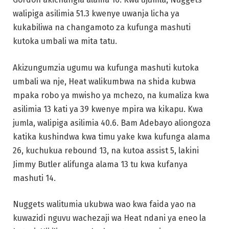
walipiga asilimia 51.3 kwenye uwanja licha ya
kukabiliwa na changamoto za kufunga mashuti
kutoka umbali wa mita tatu.
Akizungumzia ugumu wa kufunga mashuti kutoka
umbali wa nje, Heat walikumbwa na shida kubwa
mpaka robo ya mwisho ya mchezo, na kumaliza kwa
asilimia 13 kati ya 39 kwenye mpira wa kikapu. Kwa
jumla, walipiga asilimia 40.6. Bam Adebayo aliongoza
katika kushindwa kwa timu yake kwa kufunga alama
26, kuchukua rebound 13, na kutoa assist 5, lakini
Jimmy Butler alifunga alama 13 tu kwa kufanya
mashuti 14.
Nuggets walitumia ukubwa wao kwa faida yao na
kuwazidi nguvu wachezaji wa Heat ndani ya eneo la