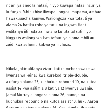
ndani ya eneo la hatari, hivyo kuwapa nafasi nzuri ya
kufunga. Mbinu hiyo iliwapa uongozi mapema, ambao
hawakuuacha kamwe. Waliongoza kwa tofauti ya
alama 24 katika robo ya tatu, na ingawa Heat
walifanya jitihada za mwisho kufuta tofauti hiyo,
Nuggets waliongoza kwa tofauti ya alama mbili au
zaidi kwa sehemu kubwa ya mchezo.
Nikola Jokic alifanya vizuri katika mchezo wake wa
kwanza wa Fainali kwa kurekodi triple-double,
akifunga alama 27, kuchukua rebound 10, na kutoa
assist 14 kwa asilimia 8 kati ya 12 kwenye uwanja.
Jamal Murray aliongeza alama 26, pamoja na
kuchukua rebound 6 na kutoa assist 10, huku Aaron
Gordon akichangia alama 16. Kwa ujumla, Nuggets