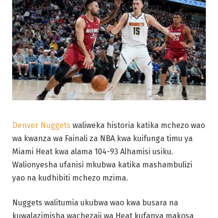
Denver Nuggets
waliweka historia katika mchezo wao
wa kwanza wa Fainali za NBA kwa kuifunga timu ya
Miami Heat kwa alama 104-93 Alhamisi usiku.
Walionyesha ufanisi mkubwa katika mashambulizi
yao na kudhibiti mchezo mzima.
Nuggets walitumia ukubwa wao kwa busara na
kuwalazimisha wachezaji wa Heat kufanya makosa