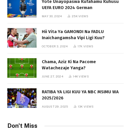
Yote Unayopaswa Kufahamu Kuhusu
UEFA EURO 2024 German
MAY 30, 2024
25K
VIEWS
Hii Vita Ya GAMONDI Na FADLU
Inaichangamsha Vipi Ligi Kuu?
OCTOBER 3, 2024
17K
VIEWS
Chama, Aziz Ki Na Pacome
Watachezaje Yanga?
JUNE 27, 2024
14K
VIEWS
RATIBA YA LIGI KUU YA NBC MSIMU WA
2025/2026
AUGUST 29, 2025
13K
VIEWS
Don't Miss