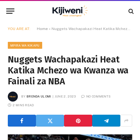
YOU ARE AT:
Home
»
Nuggets Wachapakazi Heat Katika Mchezo wa Kwanza wa Fainali za NBA
MPIRA WA KIKAPU
Nuggets Wachapakazi Heat
Katika Mchezo wa Kwanza wa
Fainali za NBA
BY
BRENDA ULOMI
JUNE 2, 2023
NO COMMENTS
2 MINS READ