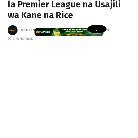
la Premier League na Usajili
wa Kane na Rice
BY
BRENDA ULOMI
JUNE 2, 2023
NO COMMENTS
×
2 MINS READ