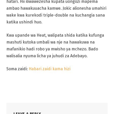
hatari. Hii iliwawezesha kupata uongozi mapema
ambao hawakuuacha kamwe. Jokic alionesha umahiri
wake kwa kurekodi triple-double na kuchangia sana
katika ushindi huo.
Kwa upande wa Heat, walipata shida katika kufunga
mashuti kutoka umbali wa nje na hawakuwa na
mafanikio hadi robo ya mwisho ya mchezo. Bado
walisalia nyuma licha ya juhudi za Adebayo.
Soma zaidi:
Habari zaidi kama hizi
LEAVE A REPLY