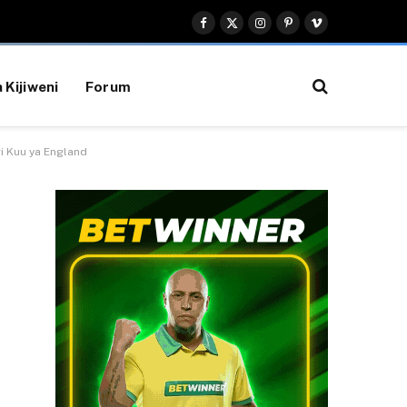
Facebook
X
Instagram
Pinterest
Vimeo
(Twitter)
 Kijiweni
Forum
i Kuu ya England