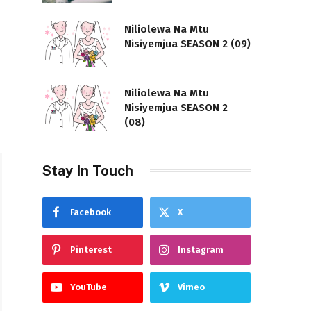
Niliolewa Na Mtu
Nisiyemjua SEASON 2 (09)
Niliolewa Na Mtu
Nisiyemjua SEASON 2
(08)
Stay In Touch
Facebook
X
Pinterest
Instagram
YouTube
Vimeo