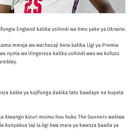
ungia England katika ushindi wa timu yake ya Ukraine.
kama mmoja wa wachezaji bora katika Ligi ya Premia
a nyota wa Uingereza katika ushindi wao wa kufuzu
Wembley.
nza kabla ya kujifunga dakika tatu baadaye na kupata
ka kiwango kizuri msimu huu huku The Gunners wakiwa
ia kunyakua taji la ligi kwa mara ya kwanza baada ya