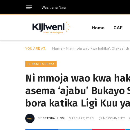
Wasiliana Nasi
Home
CAF
YOU ARE AT:
Home
»
Ni mmoja wao kwa hakika’: Oleksandr 
BIRIANI LA ULAYA
Ni mmoja wao kwa haki
asema ‘ajabu’ Bukayo 
bora katika Ligi Kuu y
BY
BRENDA ULOMI
MARCH 27, 2023
NO COMMENTS