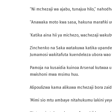
“Ni mchezaji wa ajabu, tunajua hilo,” nahod
“Anawaka moto kwa sasa, hakuna marafiki uw
‘Katika aina hii ya michezo, wachezaji wak
Zinchenko na Saka watakuwa katika upande
Jumamosi wakitafuta kuendeleza ubora wao 
Pamoja na kusaidia kuinoa Arsenal kutwaa u
mwishoni mwa msimu huu.
Alipoulizwa kama alikuwa mchezaji bora zaidi
‘Mimi sio mtu ambaye nitahukumu lakini yey