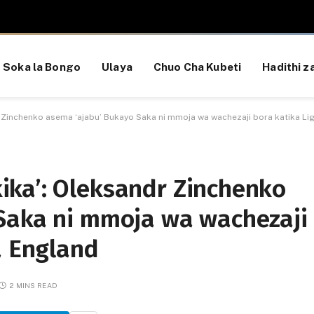
Soka la Bongo
Ulaya
Chuo Cha Kubeti
Hadithi za
Zinchenko asema ‘ajabu’ Bukayo Saka ni mmoja wa wachezaji bora katika Lig
ka’: Oleksandr Zinchenko
Saka ni mmoja wa wachezaji
a England
2 MINS READ