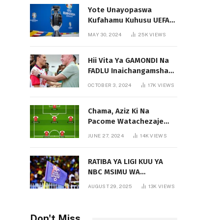
Yote Unayopaswa
Kufahamu Kuhusu UEFA
EURO 2024 German
MAY 30, 2024
25K
VIEWS
Hii Vita Ya GAMONDI Na
FADLU Inaichangamsha
Vipi Ligi Kuu?
OCTOBER 3, 2024
17K
VIEWS
Chama, Aziz Ki Na
Pacome Watachezaje
Yanga?
JUNE 27, 2024
14K
VIEWS
RATIBA YA LIGI KUU YA
NBC MSIMU WA
2025/2026
AUGUST 29, 2025
13K
VIEWS
Don't Miss