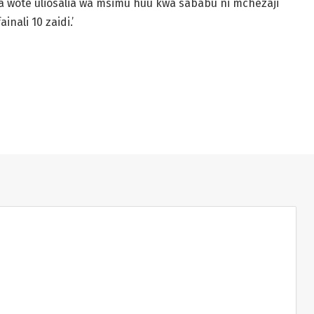
 wote uliosalia wa msimu huu kwa sababu ni mchezaji
nali 10 zaidi.’