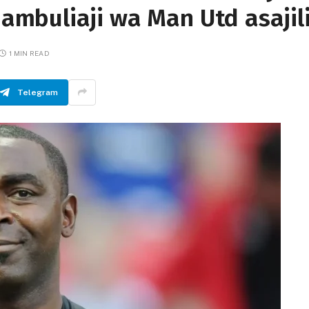
mbuliaji wa Man Utd asajil
1 MIN READ
Telegram