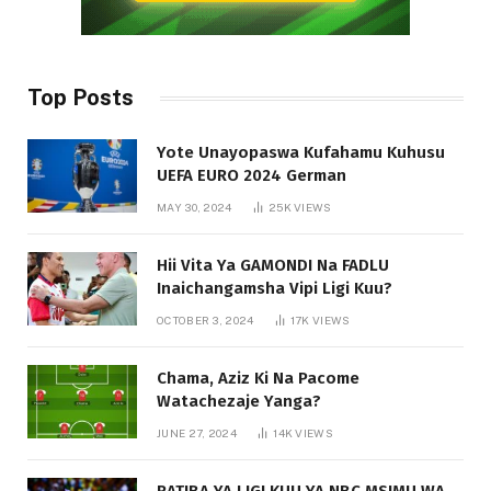
Top Posts
Yote Unayopaswa Kufahamu Kuhusu
UEFA EURO 2024 German
MAY 30, 2024
25K
VIEWS
Hii Vita Ya GAMONDI Na FADLU
Inaichangamsha Vipi Ligi Kuu?
OCTOBER 3, 2024
17K
VIEWS
Chama, Aziz Ki Na Pacome
Watachezaje Yanga?
JUNE 27, 2024
14K
VIEWS