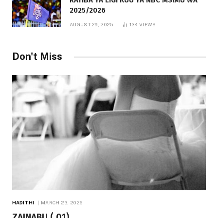
RATIBA YA LIGI KUU YA NBC MSIMU WA
2025/2026
AUGUST 29, 2025
13K
VIEWS
Don't Miss
HADITHI
MARCH 23, 2026
ZAINABU ( 01)