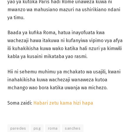
yao ya kutoka Paris hadi Rome unaweza kuwa ni
mwanzo wa mahusiano mazuri na ushirikiano ndani
ya timu.
Baada ya kufika Roma, hatua inayofuata kwa
wachezaji hawa itakuwa ni kufanyiwa vipimo vya afya
ili kuhakikisha kuwa wako katika hali nzuri ya kimwili
kabla ya kusaini mikataba yao rasmi.
Hii ni sehemu muhimu ya mchakato wa usajili, kwani
inahakikisha kuwa wachezaji wanaweza kutoa
mchango wao bora katika uwanja wa michezo.
Soma zaidi:
Habari zetu kama hizi hapa
paredes
psg
roma
sanches