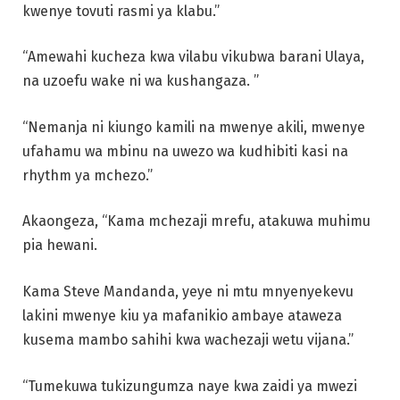
kwenye tovuti rasmi ya klabu.”
“Amewahi kucheza kwa vilabu vikubwa barani Ulaya,
na uzoefu wake ni wa kushangaza. ”
“Nemanja ni kiungo kamili na mwenye akili, mwenye
ufahamu wa mbinu na uwezo wa kudhibiti kasi na
rhythm ya mchezo.”
Akaongeza, “Kama mchezaji mrefu, atakuwa muhimu
pia hewani.
Kama Steve Mandanda, yeye ni mtu mnyenyekevu
lakini mwenye kiu ya mafanikio ambaye ataweza
kusema mambo sahihi kwa wachezaji wetu vijana.”
“Tumekuwa tukizungumza naye kwa zaidi ya mwezi