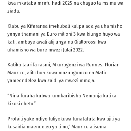
kwa mkataba mrefu hadi 2025 na chaguo la msimu wa
ziada.
Klabu ya Kifaransa imekubali kulipa ada ya uhamisho
yenye thamani ya Euro milioni 3 kwa kiungo huyo wa
kati, ambaye awali alijiunga na Giallorossi kwa
uhamisho wa bure mwezi Julai 2022.
Katika taarifa rasmi, Mkurugenzi wa Rennes, Florian
Maurice, alifichua kuwa mazungumzo na Matic
yameendelea kwa zaidi ya mwezi mmoja.
“Nina furaha kubwa kumkaribisha Nemanja katika
kikosi chetu.”
Profaili yake ndiyo tuliyokuwa tunatafuta kwa ajili ya
kusaidia maendeleo ya timu,” Maurice alisema