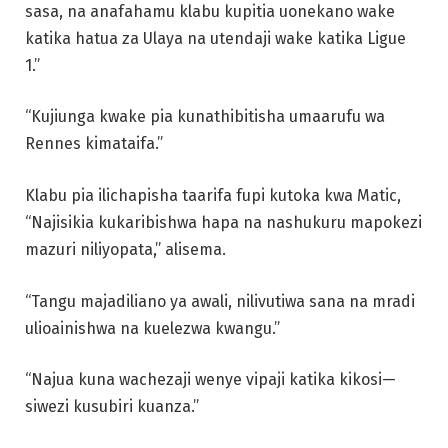
sasa, na anafahamu klabu kupitia uonekano wake
katika hatua za Ulaya na utendaji wake katika Ligue
1.”
“Kujiunga kwake pia kunathibitisha umaarufu wa
Rennes kimataifa.”
Klabu pia ilichapisha taarifa fupi kutoka kwa Matic,
“Najisikia kukaribishwa hapa na nashukuru mapokezi
mazuri niliyopata,” alisema.
“Tangu majadiliano ya awali, nilivutiwa sana na mradi
ulioainishwa na kuelezwa kwangu.”
“Najua kuna wachezaji wenye vipaji katika kikosi—
siwezi kusubiri kuanza.”