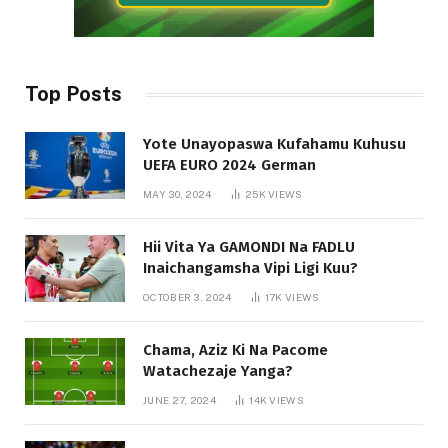
Top Posts
Yote Unayopaswa Kufahamu Kuhusu
UEFA EURO 2024 German
MAY 30, 2024
25K
VIEWS
Hii Vita Ya GAMONDI Na FADLU
Inaichangamsha Vipi Ligi Kuu?
OCTOBER 3, 2024
17K
VIEWS
Chama, Aziz Ki Na Pacome
Watachezaje Yanga?
JUNE 27, 2024
14K
VIEWS