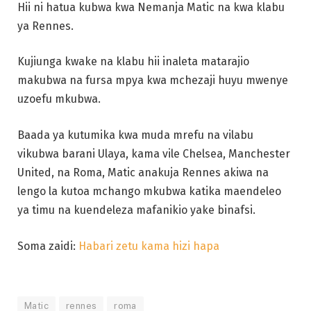
Hii ni hatua kubwa kwa Nemanja Matic na kwa klabu
ya Rennes.
Kujiunga kwake na klabu hii inaleta matarajio
makubwa na fursa mpya kwa mchezaji huyu mwenye
uzoefu mkubwa.
Baada ya kutumika kwa muda mrefu na vilabu
vikubwa barani Ulaya, kama vile Chelsea, Manchester
United, na Roma, Matic anakuja Rennes akiwa na
lengo la kutoa mchango mkubwa katika maendeleo
ya timu na kuendeleza mafanikio yake binafsi.
Soma zaidi:
Habari zetu kama hizi hapa
Matic
rennes
roma