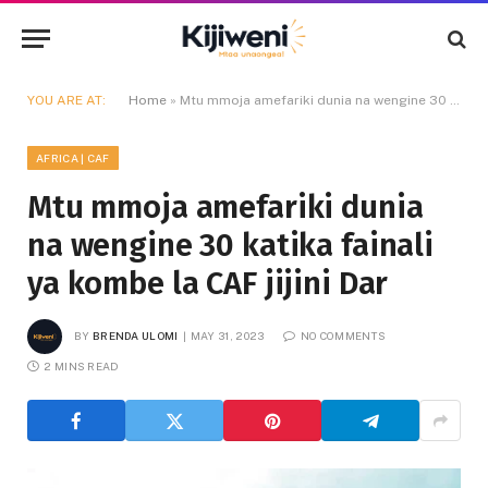
YOU ARE AT:
Home
»
Mtu mmoja amefariki dunia na wengine 30 katika fainali ya kombe la CAF jijini Dar
AFRICA | CAF
Mtu mmoja amefariki dunia
na wengine 30 katika fainali
ya kombe la CAF jijini Dar
BY
BRENDA ULOMI
MAY 31, 2023
NO COMMENTS
2 MINS READ