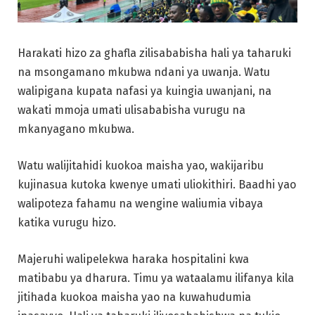
Harakati hizo za ghafla zilisababisha hali ya taharuki
na msongamano mkubwa ndani ya uwanja. Watu
walipigana kupata nafasi ya kuingia uwanjani, na
wakati mmoja umati ulisababisha vurugu na
mkanyagano mkubwa.
Watu walijitahidi kuokoa maisha yao, wakijaribu
kujinasua kutoka kwenye umati uliokithiri. Baadhi yao
walipoteza fahamu na wengine waliumia vibaya
katika vurugu hizo.
Majeruhi walipelekwa haraka hospitalini kwa
matibabu ya dharura. Timu ya wataalamu ilifanya kila
jitihada kuokoa maisha yao na kuwahudumia