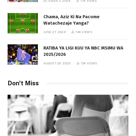
OCTOBER 3, 2024
17K
VIEWS
Chama, Aziz Ki Na Pacome
Watachezaje Yanga?
JUNE 27, 2024
14K
VIEWS
RATIBA YA LIGI KUU YA NBC MSIMU WA
2025/2026
AUGUST 29, 2025
13K
VIEWS
Don't Miss