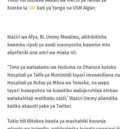
Tukio hili lilitokea wakati wa mechi ya fainali ya
Kombe la
CAF
kati ya Yanga na USM Algier.
Waziri wa Afya, Bi. Ummy Mwalimu, alithibitisha
kwamba ripoti ya awali inaonyesha kwamba mtu
aliyefariki ana umri wa miaka 40.
“Timu ya wataalamu wa Huduma za Dharura kutoka
Hospitali ya Taifa ya Muhimbili tayari imewasiliana na
Hospitali ya Rufaa ya Mkoa wa Temeke, na wapo
tayari kuwapokea na kuwatibu waliojeruhiwa ambao
watakahitaji matibabu zaidi,” Waziri Ummy aliandika
katika akaunti yake ya Twitter.
Tukio hili lilitokea baada ya mashabiki kuvunja
mlango wa kuingilia, wakilazimika kuingia uwanjani ili