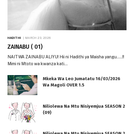
HADITHI
MARCH 23, 2026
ZAINABU ( 01)
NAITWA ZAINABU ALIYU! Hii ni Hadithi ya Maisha yangu…..!!
Mimi ni Mtoto wa kwanza kati…
Mkeka Wa Leo Jumatatu 16/03/2026
Wa Magoli OVER 1.5
Niliolewa Na Mtu Nisiyemjua SEASON 2
(09)
Niliolewa Na Mtu Nisiyemjua SEASON 2