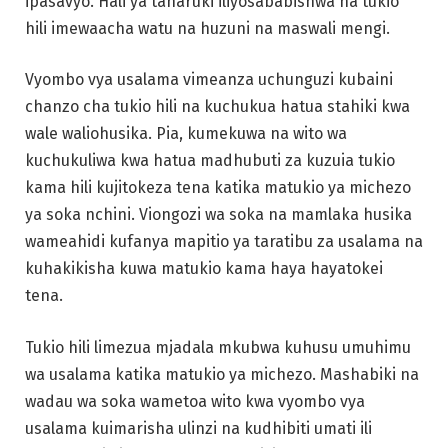
ipasavyo. Hali ya taharuki iliyosababishwa na tukio
hili imewaacha watu na huzuni na maswali mengi.
Vyombo vya usalama vimeanza uchunguzi kubaini
chanzo cha tukio hili na kuchukua hatua stahiki kwa
wale waliohusika. Pia, kumekuwa na wito wa
kuchukuliwa kwa hatua madhubuti za kuzuia tukio
kama hili kujitokeza tena katika matukio ya michezo
ya soka nchini. Viongozi wa soka na mamlaka husika
wameahidi kufanya mapitio ya taratibu za usalama na
kuhakikisha kuwa matukio kama haya hayatokei
tena.
Tukio hili limezua mjadala mkubwa kuhusu umuhimu
wa usalama katika matukio ya michezo. Mashabiki na
wadau wa soka wametoa wito kwa vyombo vya
usalama kuimarisha ulinzi na kudhibiti umati ili