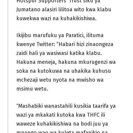
Hotspur Supporters’ Trust siku ya
Jumatano alasiri lilitoa wito kwa klabu
kuwekwa wazi na kuhakikishiwa.
Ikijibu marufuku ya Paratici, ilituma
kwenye Twitter: “Habari hizi zinaongeza
zaidi hali ya wasiwasi katika klabu.
Hakuna meneja, hakuna mkurugenzi wa
soka na kutokuwa na uhakika kuhusu
mchezaji wetu nyota na mwisho wa
msimu wetu.
“Mashabiki wanastahili kusikia taarifa ya
wazi ya mkakati kutoka kwa THFC ili
waweze kuhakikishiwa na bodi juu ya
mpango wao wa kuleta mafanikio na