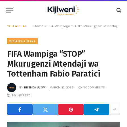
YOU ARE AT:
Home
»
FIFA Wampiga “STOP” Mkurugenzi Mtendaji wa Tottenham Fabio Paratici
BIRIANI LA ULAYA
FIFA Wampiga “STOP”
Mkurugenzi Mtendaji wa
Tottenham Fabio Paratici
BY
BRENDA ULOMI
MARCH 30, 2023
NO COMMENTS
3 MINS READ