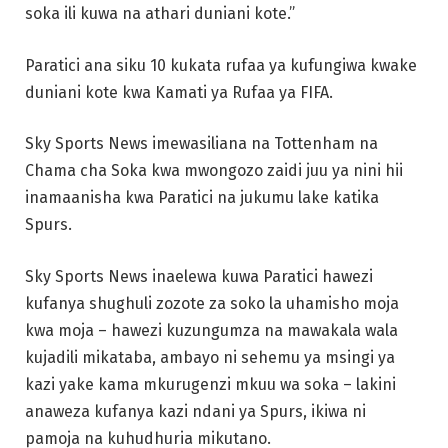
soka ili kuwa na athari duniani kote.”
Paratici ana siku 10 kukata rufaa ya kufungiwa kwake
duniani kote kwa Kamati ya Rufaa ya FIFA.
Sky Sports News imewasiliana na Tottenham na
Chama cha Soka kwa mwongozo zaidi juu ya nini hii
inamaanisha kwa Paratici na jukumu lake katika
Spurs.
Sky Sports News inaelewa kuwa Paratici hawezi
kufanya shughuli zozote za soko la uhamisho moja
kwa moja – hawezi kuzungumza na mawakala wala
kujadili mikataba, ambayo ni sehemu ya msingi ya
kazi yake kama mkurugenzi mkuu wa soka – lakini
anaweza kufanya kazi ndani ya Spurs, ikiwa ni
pamoja na kuhudhuria mikutano.