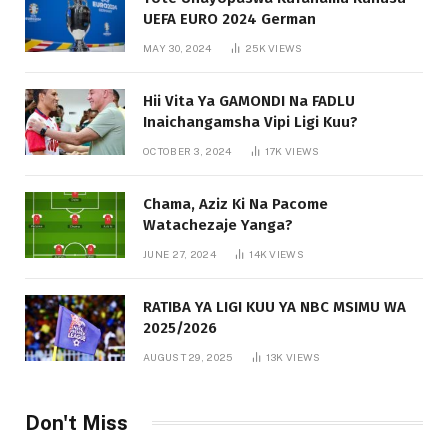
UEFA EURO 2024 German
MAY 30, 2024
25K
VIEWS
Hii Vita Ya GAMONDI Na FADLU
Inaichangamsha Vipi Ligi Kuu?
OCTOBER 3, 2024
17K
VIEWS
Chama, Aziz Ki Na Pacome
Watachezaje Yanga?
JUNE 27, 2024
14K
VIEWS
RATIBA YA LIGI KUU YA NBC MSIMU WA
2025/2026
AUGUST 29, 2025
13K
VIEWS
Don't Miss