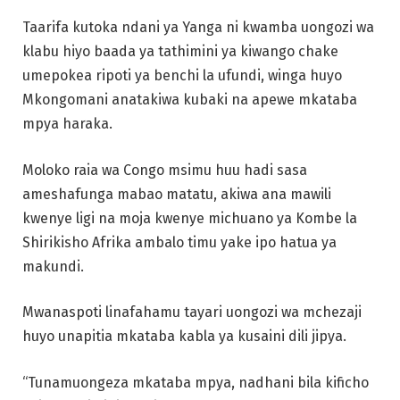
Taarifa kutoka ndani ya Yanga ni kwamba uongozi wa
klabu hiyo baada ya tathimini ya kiwango chake
umepokea ripoti ya benchi la ufundi, winga huyo
Mkongomani anatakiwa kubaki na apewe mkataba
mpya haraka.
Moloko raia wa Congo msimu huu hadi sasa
ameshafunga mabao matatu, akiwa ana mawili
kwenye ligi na moja kwenye michuano ya Kombe la
Shirikisho Afrika ambalo timu yake ipo hatua ya
makundi.
Mwanaspoti linafahamu tayari uongozi wa mchezaji
huyo unapitia mkataba kabla ya kusaini dili jipya.
“Tunamuongeza mkataba mpya, nadhani bila kificho