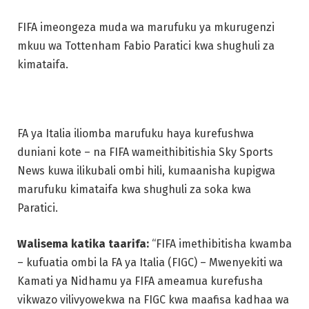
FIFA imeongeza muda wa marufuku ya mkurugenzi
mkuu wa Tottenham Fabio Paratici kwa shughuli za
kimataifa.
FA ya Italia iliomba marufuku haya kurefushwa
duniani kote – na FIFA wameithibitishia Sky Sports
News kuwa ilikubali ombi hili, kumaanisha kupigwa
marufuku kimataifa kwa shughuli za soka kwa
Paratici.
Walisema katika taarifa:
“FIFA imethibitisha kwamba
– kufuatia ombi la FA ya Italia (FIGC) – Mwenyekiti wa
Kamati ya Nidhamu ya FIFA ameamua kurefusha
vikwazo vilivyowekwa na FIGC kwa maafisa kadhaa wa