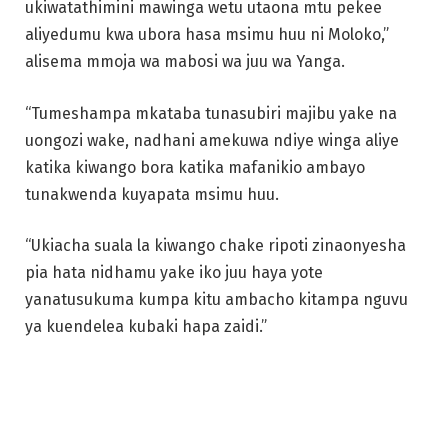
ukiwatathimini mawinga wetu utaona mtu pekee
aliyedumu kwa ubora hasa msimu huu ni Moloko,”
alisema mmoja wa mabosi wa juu wa Yanga.
“Tumeshampa mkataba tunasubiri majibu yake na
uongozi wake, nadhani amekuwa ndiye winga aliye
katika kiwango bora katika mafanikio ambayo
tunakwenda kuyapata msimu huu.
“Ukiacha suala la kiwango chake ripoti zinaonyesha
pia hata nidhamu yake iko juu haya yote
yanatusukuma kumpa kitu ambacho kitampa nguvu
ya kuendelea kubaki hapa zaidi.”