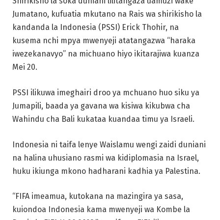
Shirikisho la soka duniani lilitangaza uamuzi wake
Jumatano, kufuatia mkutano na Rais wa shirikisho la
kandanda la Indonesia (PSSI) Erick Thohir, na
kusema nchi mpya mwenyeji atatangazwa “haraka
iwezekanavyo” na michuano hiyo ikitarajiwa kuanza
Mei 20.
PSSI ilikuwa imeghairi droo ya mchuano huo siku ya
Jumapili, baada ya gavana wa kisiwa kikubwa cha
Wahindu cha Bali kukataa kuandaa timu ya Israeli.
Indonesia ni taifa lenye Waislamu wengi zaidi duniani
na halina uhusiano rasmi wa kidiplomasia na Israel,
huku ikiunga mkono hadharani kadhia ya Palestina.
“FIFA imeamua, kutokana na mazingira ya sasa,
kuiondoa Indonesia kama mwenyeji wa Kombe la