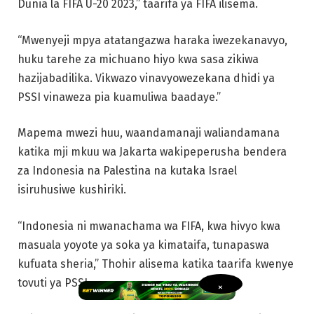
Dunia la FIFA U-20 2023,” taarifa ya FIFA ilisema.
“Mwenyeji mpya atatangazwa haraka iwezekanavyo,
huku tarehe za michuano hiyo kwa sasa zikiwa
hazijabadilika. Vikwazo vinavyowezekana dhidi ya
PSSI vinaweza pia kuamuliwa baadaye.”
Mapema mwezi huu, waandamanaji waliandamana
katika mji mkuu wa Jakarta wakipeperusha bendera
za Indonesia na Palestina na kutaka Israel
isiruhusiwe kushiriki.
“Indonesia ni mwanachama wa FIFA, kwa hivyo kwa
masuala yoyote ya soka ya kimataifa, tunapaswa
kufuata sheria,” Thohir alisema katika taarifa kwenye
tovuti ya PSSI.
×