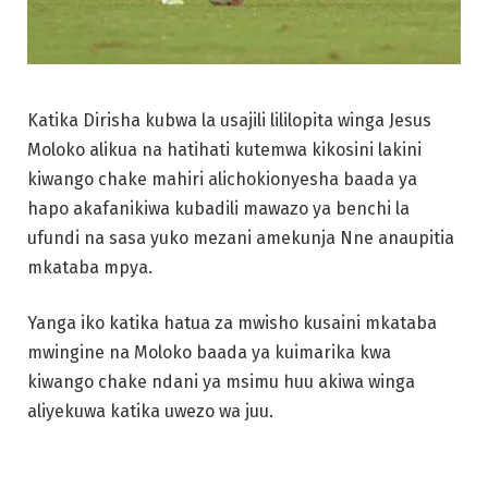
Katika Dirisha kubwa la usajili lililopita winga Jesus
Moloko alikua na hatihati kutemwa kikosini lakini
kiwango chake mahiri alichokionyesha baada ya
hapo akafanikiwa kubadili mawazo ya benchi la
ufundi na sasa yuko mezani amekunja Nne anaupitia
mkataba mpya.
Yanga iko katika hatua za mwisho kusaini mkataba
mwingine na Moloko baada ya kuimarika kwa
kiwango chake ndani ya msimu huu akiwa winga
aliyekuwa katika uwezo wa juu.