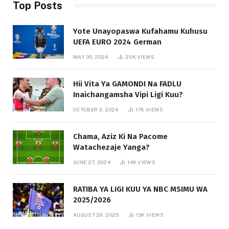
Top Posts
Yote Unayopaswa Kufahamu Kuhusu
UEFA EURO 2024 German
MAY 30, 2024
25K
VIEWS
Hii Vita Ya GAMONDI Na FADLU
Inaichangamsha Vipi Ligi Kuu?
OCTOBER 3, 2024
17K
VIEWS
Chama, Aziz Ki Na Pacome
Watachezaje Yanga?
JUNE 27, 2024
14K
VIEWS
RATIBA YA LIGI KUU YA NBC MSIMU WA
2025/2026
AUGUST 29, 2025
13K
VIEWS