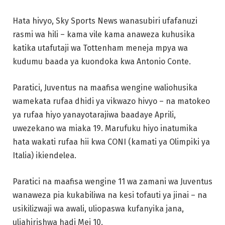
Hata hivyo, Sky Sports News wanasubiri ufafanuzi
rasmi wa hili – kama vile kama anaweza kuhusika
katika utafutaji wa Tottenham meneja mpya wa
kudumu baada ya kuondoka kwa Antonio Conte.
Paratici, Juventus na maafisa wengine waliohusika
wamekata rufaa dhidi ya vikwazo hivyo – na matokeo
ya rufaa hiyo yanayotarajiwa baadaye Aprili,
uwezekano wa miaka 19. Marufuku hiyo inatumika
hata wakati rufaa hii kwa CONI (kamati ya Olimpiki ya
Italia) ikiendelea.
Paratici na maafisa wengine 11 wa zamani wa Juventus
wanaweza pia kukabiliwa na kesi tofauti ya jinai – na
usikilizwaji wa awali, uliopaswa kufanyika jana,
uliahirishwa hadi Mei 10.