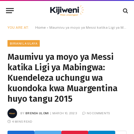
YOU ARE AT:
Home
»
Maumivu ya moyo ya Messi katika Ligi ya Mabingwa: Kuendeleza uchungu wa kuondoka kwa Muargentina huyo tangu 2015
BIRIANI LA ULAYA
Maumivu ya moyo ya Messi
katika Ligi ya Mabingwa:
Kuendeleza uchungu wa
kuondoka kwa Muargentina
huyo tangu 2015
BY
BRENDA ULOMI
MARCH 10, 2023
NO COMMENTS
4 MINS READ