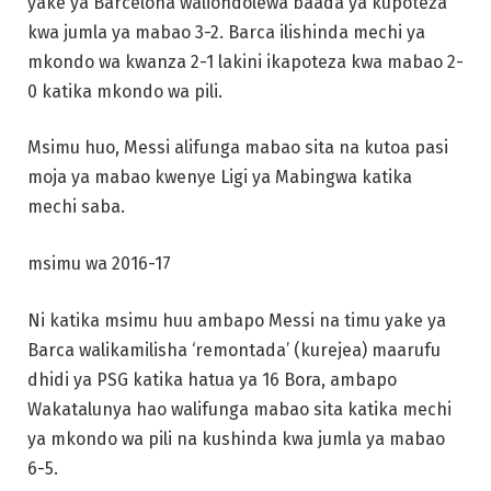
yake ya Barcelona waliondolewa baada ya kupoteza
kwa jumla ya mabao 3-2. Barca ilishinda mechi ya
mkondo wa kwanza 2-1 lakini ikapoteza kwa mabao 2-
0 katika mkondo wa pili.
Msimu huo, Messi alifunga mabao sita na kutoa pasi
moja ya mabao kwenye Ligi ya Mabingwa katika
mechi saba.
msimu wa 2016-17
Ni katika msimu huu ambapo Messi na timu yake ya
Barca walikamilisha ‘remontada’ (kurejea) maarufu
dhidi ya PSG katika hatua ya 16 Bora, ambapo
Wakatalunya hao walifunga mabao sita katika mechi
ya mkondo wa pili na kushinda kwa jumla ya mabao
6-5.