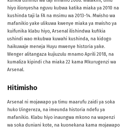
kufikia ushindi wa taji mnamo 2008. Walakini, timu
hiyo ilionyesha nguvu kubwa katika miaka ya 2010 na
kushinda taji la FA na msimu wa 2013-14. Mwisho wa
mafanikio yake ulikuwa kwenye miaka ya mwisho ya
kuifunika klabu hiyo, Arsenal ilishindwa kufikia
ushindi wao mkubwa kuwahi kushinda, na kidogo
haikuwaje meneja Huyu mwenye historia yake.
Wenger alitangaza kujiuzulu mnamo Aprili 2018, na
kumaliza kipindi cha miaka 22 kama Mkurugenzi wa
Arsenal.
Hitimisho
Arsenal ni mojawapo ya timu maarufu zaidi ya soka
huko Uingereza, na imeunda historia ndefu ya
mafanikio. Klabu hiyo inaungwa mkono na wapenzi
wa soka duniani kote, na kuonekana kama mojawapo