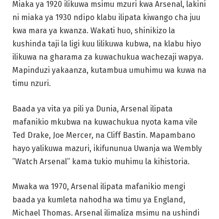
Miaka ya 1920 ilikuwa msimu mzuri kwa Arsenal, lakini
ni miaka ya 1930 ndipo klabu ilipata kiwango cha juu
kwa mara ya kwanza. Wakati huo, shinikizo la
kushinda taji la ligi kuu lilikuwa kubwa, na klabu hiyo
ilikuwa na gharama za kuwachukua wachezaji wapya.
Mapinduzi yakaanza, kutambua umuhimu wa kuwa na
timu nzuri.
Baada ya vita ya pili ya Dunia, Arsenal ilipata
mafanikio mkubwa na kuwachukua nyota kama vile
Ted Drake, Joe Mercer, na Cliff Bastin. Mapambano
hayo yalikuwa mazuri, ikifununua Uwanja wa Wembly
”Watch Arsenal” kama tukio muhimu la kihistoria.
Mwaka wa 1970, Arsenal ilipata mafanikio mengi
baada ya kumleta nahodha wa timu ya England,
Michael Thomas. Arsenal ilimaliza msimu na ushindi