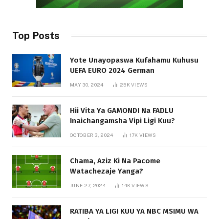
Top Posts
Yote Unayopaswa Kufahamu Kuhusu
UEFA EURO 2024 German
MAY 30, 2024
25K
VIEWS
Hii Vita Ya GAMONDI Na FADLU
Inaichangamsha Vipi Ligi Kuu?
OCTOBER 3, 2024
17K
VIEWS
Chama, Aziz Ki Na Pacome
Watachezaje Yanga?
JUNE 27, 2024
14K
VIEWS
RATIBA YA LIGI KUU YA NBC MSIMU WA