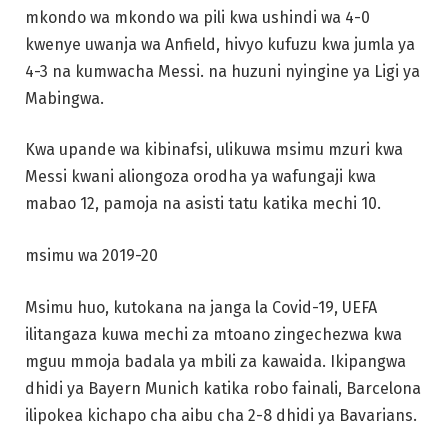
mkondo wa mkondo wa pili kwa ushindi wa 4-0
kwenye uwanja wa Anfield, hivyo kufuzu kwa jumla ya
4-3 na kumwacha Messi. na huzuni nyingine ya Ligi ya
Mabingwa.
Kwa upande wa kibinafsi, ulikuwa msimu mzuri kwa
Messi kwani aliongoza orodha ya wafungaji kwa
mabao 12, pamoja na asisti tatu katika mechi 10.
msimu wa 2019-20
Msimu huo, kutokana na janga la Covid-19, UEFA
ilitangaza kuwa mechi za mtoano zingechezwa kwa
mguu mmoja badala ya mbili za kawaida. Ikipangwa
dhidi ya Bayern Munich katika robo fainali, Barcelona
ilipokea kichapo cha aibu cha 2-8 dhidi ya Bavarians.