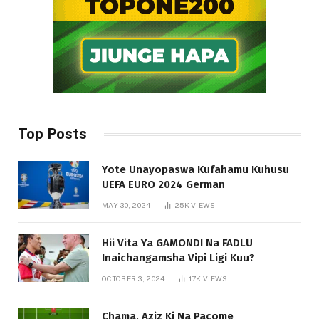
Top Posts
Yote Unayopaswa Kufahamu Kuhusu
UEFA EURO 2024 German
MAY 30, 2024
25K
VIEWS
Hii Vita Ya GAMONDI Na FADLU
Inaichangamsha Vipi Ligi Kuu?
OCTOBER 3, 2024
17K
VIEWS
Chama, Aziz Ki Na Pacome