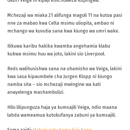
Gabri Veiga ni kipaji kisichoweza kupingwa.
Mchezaji wa miaka 21 alifunga magoli 11 na kutoa pasi
nne za mabao kwa Celta msimu uliopita, ambao ni
mchango wa kuvutia sana kwa kiungo wa umri wake.
Ilikuwa karibu hakika kwamba angehamia klabu
kubwa msimu huu wa joto, lakini sio Liverpool.
Reds walihusishwa sana na uhamisho wa Veiga, lakini
kwa sasa kipaumbele cha Jurgen Klopp ni kiungo
namba sita – sio mchezaji mwingine wa kati
anayelenga mashambulizi.
Hilo lilipunguza haja ya kumsajili Veiga, ndio maana
labda wameamua kutokufanya zabuni ya kumsajili.
Soma zaidi:
Habari zetu kama hizi hapa