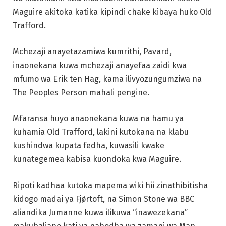
Maguire akitoka katika kipindi chake kibaya huko Old
Trafford.
Mchezaji anayetazamiwa kumrithi, Pavard,
inaonekana kuwa mchezaji anayefaa zaidi kwa
mfumo wa Erik ten Hag, kama ilivyozungumziwa na
The Peoples Person mahali pengine.
Mfaransa huyo anaonekana kuwa na hamu ya
kuhamia Old Trafford, lakini kutokana na klabu
kushindwa kupata fedha, kuwasili kwake
kunategemea kabisa kuondoka kwa Maguire.
Ripoti kadhaa kutoka mapema wiki hii zinathibitisha
kidogo madai ya Fjørtoft, na Simon Stone wa BBC
aliandika Jumanne kuwa ilikuwa “inawezekana”