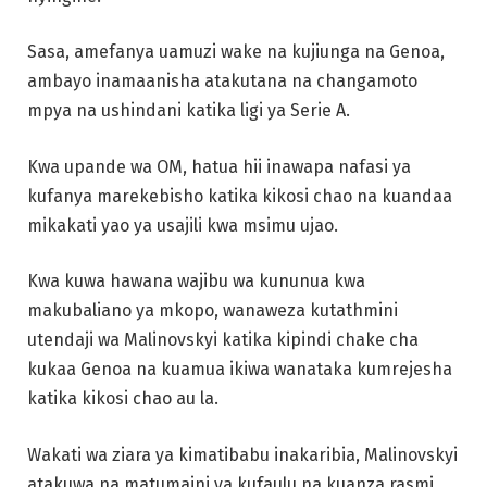
Sasa, amefanya uamuzi wake na kujiunga na Genoa,
ambayo inamaanisha atakutana na changamoto
mpya na ushindani katika ligi ya Serie A.
Kwa upande wa OM, hatua hii inawapa nafasi ya
kufanya marekebisho katika kikosi chao na kuandaa
mikakati yao ya usajili kwa msimu ujao.
Kwa kuwa hawana wajibu wa kununua kwa
makubaliano ya mkopo, wanaweza kutathmini
utendaji wa Malinovskyi katika kipindi chake cha
kukaa Genoa na kuamua ikiwa wanataka kumrejesha
katika kikosi chao au la.
Wakati wa ziara ya kimatibabu inakaribia, Malinovskyi
atakuwa na matumaini ya kufaulu na kuanza rasmi