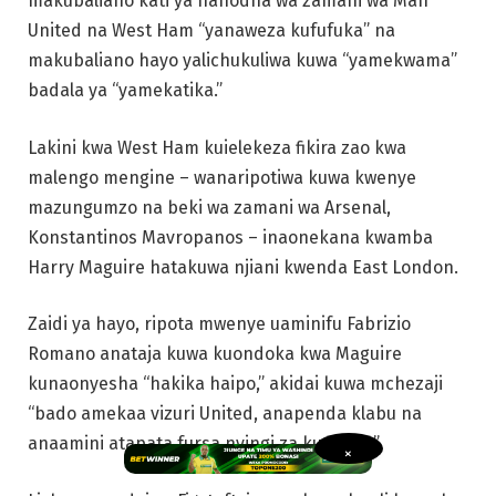
makubaliano kati ya nahodha wa zamani wa Man
United na West Ham “yanaweza kufufuka” na
makubaliano hayo yalichukuliwa kuwa “yamekwama”
badala ya “yamekatika.”
Lakini kwa West Ham kuielekeza fikira zao kwa
malengo mengine – wanaripotiwa kuwa kwenye
mazungumzo na beki wa zamani wa Arsenal,
Konstantinos Mavropanos – inaonekana kwamba
Harry Maguire hatakuwa njiani kwenda East London.
Zaidi ya hayo, ripota mwenye uaminifu Fabrizio
Romano anataja kuwa kuondoka kwa Maguire
kunaonyesha “hakika haipo,” akidai kuwa mchezaji
“bado amekaa vizuri United, anapenda klabu na
anaamini atapata fursa nyingi za kucheza.”
×