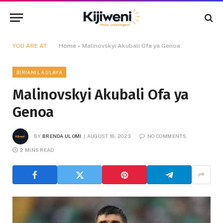
YOU ARE AT:
Home
»
Malinovskyi Akubali Ofa ya Genoa
BIRIANI LA ULAYA
Malinovskyi Akubali Ofa ya
Genoa
BY
BRENDA ULOMI
AUGUST 18, 2023
NO COMMENTS
2 MINS READ