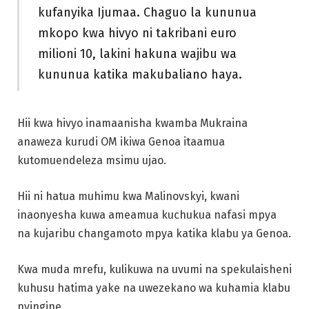
kufanyika Ijumaa. Chaguo la kununua
mkopo kwa hivyo ni takribani euro
milioni 10, lakini hakuna wajibu wa
kununua katika makubaliano haya.
Hii kwa hivyo inamaanisha kwamba Mukraina
anaweza kurudi OM ikiwa Genoa itaamua
kutomuendeleza msimu ujao.
Hii ni hatua muhimu kwa Malinovskyi, kwani
inaonyesha kuwa ameamua kuchukua nafasi mpya
na kujaribu changamoto mpya katika klabu ya Genoa.
Kwa muda mrefu, kulikuwa na uvumi na spekulaisheni
kuhusu hatima yake na uwezekano wa kuhamia klabu
nyingine.