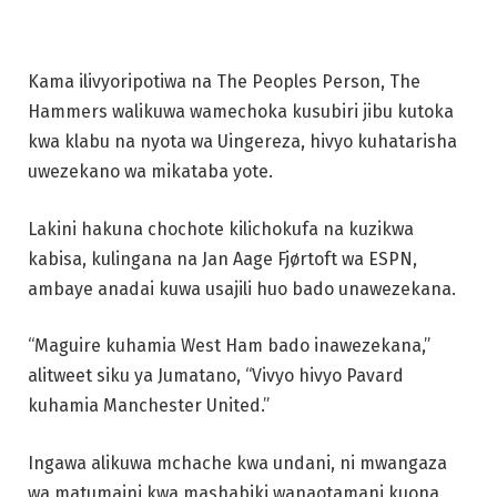
Kama ilivyoripotiwa na The Peoples Person, The
Hammers walikuwa wamechoka kusubiri jibu kutoka
kwa klabu na nyota wa Uingereza, hivyo kuhatarisha
uwezekano wa mikataba yote.
Lakini hakuna chochote kilichokufa na kuzikwa
kabisa, kulingana na Jan Aage Fjørtoft wa ESPN,
ambaye anadai kuwa usajili huo bado unawezekana.
“Maguire kuhamia West Ham bado inawezekana,”
alitweet siku ya Jumatano, “Vivyo hivyo Pavard
kuhamia Manchester United.”
Ingawa alikuwa mchache kwa undani, ni mwangaza
wa matumaini kwa mashabiki wanaotamani kuona