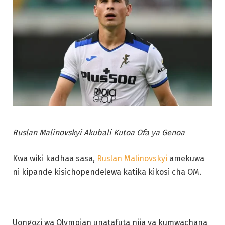
Ruslan Malinovskyi Akubali Kutoa Ofa ya Genoa
Kwa wiki kadhaa sasa,
Ruslan Malinovskyi
amekuwa
ni kipande kisichopendelewa katika kikosi cha OM.
Uongozi wa Olympian unatafuta njia ya kumwachana