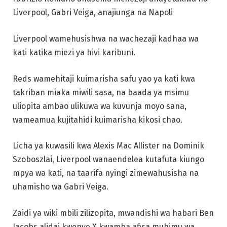
Liverpool, Gabri Veiga, anajiunga na Napoli
Liverpool wamehusishwa na wachezaji kadhaa wa
kati katika miezi ya hivi karibuni.
Reds wamehitaji kuimarisha safu yao ya kati kwa
takriban miaka miwili sasa, na baada ya msimu
uliopita ambao ulikuwa wa kuvunja moyo sana,
wameamua kujitahidi kuimarisha kikosi chao.
Licha ya kuwasili kwa Alexis Mac Allister na Dominik
Szoboszlai, Liverpool wanaendelea kutafuta kiungo
mpya wa kati, na taarifa nyingi zimewahusisha na
uhamisho wa Gabri Veiga.
Zaidi ya wiki mbili zilizopita, mwandishi wa habari Ben
Jacobs alidai kwenye X kwamba afisa muhimu wa