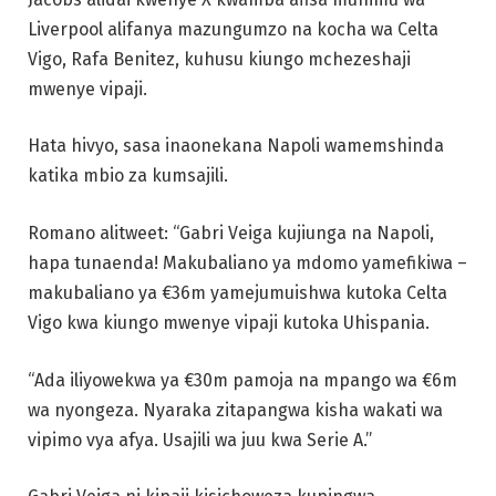
Liverpool alifanya mazungumzo na kocha wa Celta
Vigo, Rafa Benitez, kuhusu kiungo mchezeshaji
mwenye vipaji.
Hata hivyo, sasa inaonekana Napoli wamemshinda
katika mbio za kumsajili.
Romano alitweet: “Gabri Veiga kujiunga na Napoli,
hapa tunaenda! Makubaliano ya mdomo yamefikiwa –
makubaliano ya €36m yamejumuishwa kutoka Celta
Vigo kwa kiungo mwenye vipaji kutoka Uhispania.
“Ada iliyowekwa ya €30m pamoja na mpango wa €6m
wa nyongeza. Nyaraka zitapangwa kisha wakati wa
vipimo vya afya. Usajili wa juu kwa Serie A.”