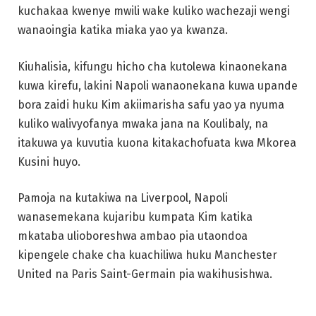
kuchakaa kwenye mwili wake kuliko wachezaji wengi
wanaoingia katika miaka yao ya kwanza.
Kiuhalisia, kifungu hicho cha kutolewa kinaonekana
kuwa kirefu, lakini Napoli wanaonekana kuwa upande
bora zaidi huku Kim akiimarisha safu yao ya nyuma
kuliko walivyofanya mwaka jana na Koulibaly, na
itakuwa ya kuvutia kuona kitakachofuata kwa Mkorea
Kusini huyo.
Pamoja na kutakiwa na Liverpool, Napoli
wanasemekana kujaribu kumpata Kim katika
mkataba ulioboreshwa ambao pia utaondoa
kipengele chake cha kuachiliwa huku Manchester
United na Paris Saint-Germain pia wakihusishwa.