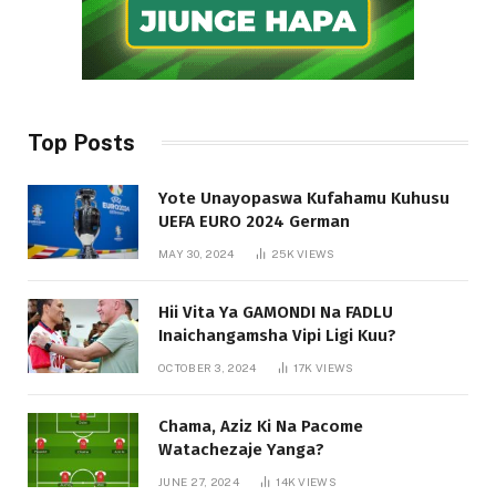
Top Posts
Yote Unayopaswa Kufahamu Kuhusu
UEFA EURO 2024 German
MAY 30, 2024
25K
VIEWS
Hii Vita Ya GAMONDI Na FADLU
Inaichangamsha Vipi Ligi Kuu?
OCTOBER 3, 2024
17K
VIEWS
Chama, Aziz Ki Na Pacome
Watachezaje Yanga?
JUNE 27, 2024
14K
VIEWS