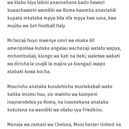
wa klabu hiyo lakini anaonekana bado hawezi
kuwashawishi wamiliki wa Roma kwamba anastahili
kupata mkataba mpya bila ofa mpya kwa sasa, kwa
mujibu wa Get Football Italy.
Mchezaji huyo mwenye umri wa miaka 60
ameripotiwa kutaka angalau wachezaji watatu wapya,
mshambuliaji, kiungo wa kati na beki, waletwe wakati
wa dirisha la usajili la majira ya kiangazi iwapo
atabaki kuwa kocha.
Mourinho anataka kusuluhisha mustakabali wake
katika msimu huu, sio mwisho wa kampeni
inayoendelea ya Roma, na inaonekana anataka
kukutana na wamiliki wa vilabu vya Friedkins.
Meneja wa zamani wa Chelsea, Manchester United na