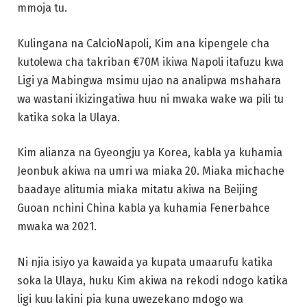
mmoja tu.
Kulingana na CalcioNapoli, Kim ana kipengele cha
kutolewa cha takriban €70M ikiwa Napoli itafuzu kwa
Ligi ya Mabingwa msimu ujao na analipwa mshahara
wa wastani ikizingatiwa huu ni mwaka wake wa pili tu
katika soka la Ulaya.
Kim alianza na Gyeongju ya Korea, kabla ya kuhamia
Jeonbuk akiwa na umri wa miaka 20. Miaka michache
baadaye alitumia miaka mitatu akiwa na Beijing
Guoan nchini China kabla ya kuhamia Fenerbahce
mwaka wa 2021.
Ni njia isiyo ya kawaida ya kupata umaarufu katika
soka la Ulaya, huku Kim akiwa na rekodi ndogo katika
ligi kuu lakini pia kuna uwezekano mdogo wa