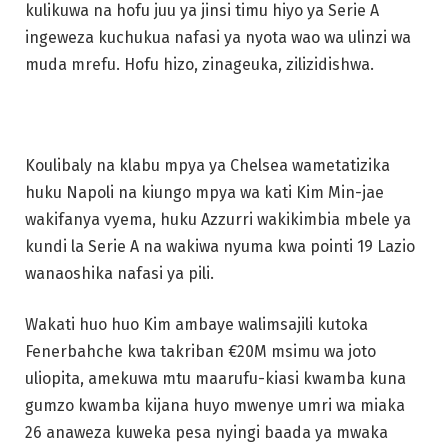
kulikuwa na hofu juu ya jinsi timu hiyo ya Serie A
ingeweza kuchukua nafasi ya nyota wao wa ulinzi wa
muda mrefu. Hofu hizo, zinageuka, zilizidishwa.
Koulibaly na klabu mpya ya Chelsea wametatizika
huku Napoli na kiungo mpya wa kati Kim Min-jae
wakifanya vyema, huku Azzurri wakikimbia mbele ya
kundi la Serie A na wakiwa nyuma kwa pointi 19 Lazio
wanaoshika nafasi ya pili.
Wakati huo huo Kim ambaye walimsajili kutoka
Fenerbahche kwa takriban €20M msimu wa joto
uliopita, amekuwa mtu maarufu-kiasi kwamba kuna
gumzo kwamba kijana huyo mwenye umri wa miaka
26 anaweza kuweka pesa nyingi baada ya mwaka