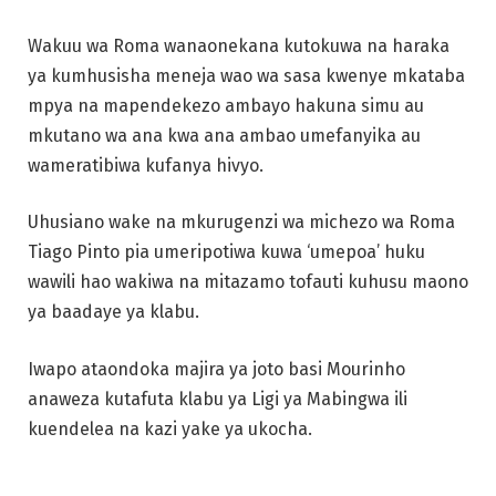
Wakuu wa Roma wanaonekana kutokuwa na haraka
ya kumhusisha meneja wao wa sasa kwenye mkataba
mpya na mapendekezo ambayo hakuna simu au
mkutano wa ana kwa ana ambao umefanyika au
wameratibiwa kufanya hivyo.
Uhusiano wake na mkurugenzi wa michezo wa Roma
Tiago Pinto pia umeripotiwa kuwa ‘umepoa’ huku
wawili hao wakiwa na mitazamo tofauti kuhusu maono
ya baadaye ya klabu.
Iwapo ataondoka majira ya joto basi Mourinho
anaweza kutafuta klabu ya Ligi ya Mabingwa ili
kuendelea na kazi yake ya ukocha.