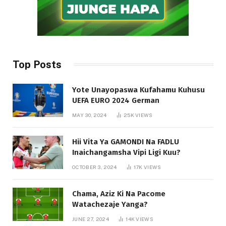
Top Posts
Yote Unayopaswa Kufahamu Kuhusu
UEFA EURO 2024 German
MAY 30, 2024
25K
VIEWS
Hii Vita Ya GAMONDI Na FADLU
Inaichangamsha Vipi Ligi Kuu?
OCTOBER 3, 2024
17K
VIEWS
Chama, Aziz Ki Na Pacome
Watachezaje Yanga?
JUNE 27, 2024
14K
VIEWS