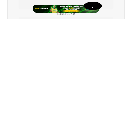
×
Last name
Email
Gender
I accept the privacy policy