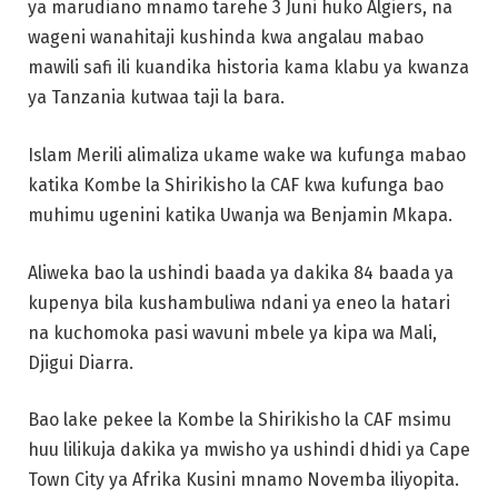
ya marudiano mnamo tarehe 3 Juni huko Algiers, na
wageni wanahitaji kushinda kwa angalau mabao
mawili safi ili kuandika historia kama klabu ya kwanza
ya Tanzania kutwaa taji la bara.
Islam Merili alimaliza ukame wake wa kufunga mabao
katika Kombe la Shirikisho la CAF kwa kufunga bao
muhimu ugenini katika Uwanja wa Benjamin Mkapa.
Aliweka bao la ushindi baada ya dakika 84 baada ya
kupenya bila kushambuliwa ndani ya eneo la hatari
na kuchomoka pasi wavuni mbele ya kipa wa Mali,
Djigui Diarra.
Bao lake pekee la Kombe la Shirikisho la CAF msimu
huu lilikuja dakika ya mwisho ya ushindi dhidi ya Cape
Town City ya Afrika Kusini mnamo Novemba iliyopita.