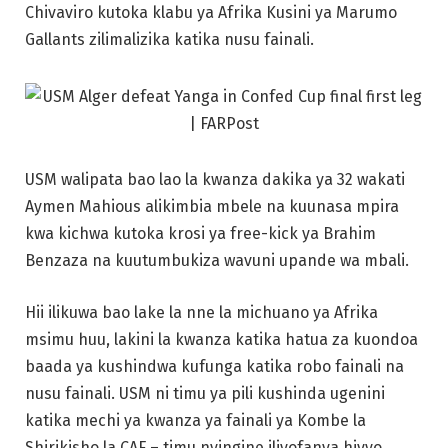
Chivaviro kutoka klabu ya Afrika Kusini ya Marumo
Gallants zilimalizika katika nusu fainali.
USM walipata bao lao la kwanza dakika ya 32 wakati
Aymen Mahious alikimbia mbele na kuunasa mpira
kwa kichwa kutoka krosi ya free-kick ya Brahim
Benzaza na kuutumbukiza wavuni upande wa mbali.
Hii ilikuwa bao lake la nne la michuano ya Afrika
msimu huu, lakini la kwanza katika hatua za kuondoa
baada ya kushindwa kufunga katika robo fainali na
nusu fainali. USM ni timu ya pili kushinda ugenini
katika mechi ya kwanza ya fainali ya Kombe la
Shirikisho la CAF – timu nyingine iliyofanya hivyo