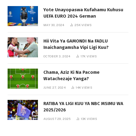
Yote Unayopaswa Kufahamu Kuhusu
UEFA EURO 2024 German
MAY 30, 2024
25K
VIEWS
Hii Vita Ya GAMONDI Na FADLU
Inaichangamsha Vipi Ligi Kuu?
OCTOBER 3, 2024
17K
VIEWS
Chama, Aziz Ki Na Pacome
Watachezaje Yanga?
JUNE 27, 2024
14K
VIEWS
RATIBA YA LIGI KUU YA NBC MSIMU WA
2025/2026
AUGUST 29, 2025
13K
VIEWS