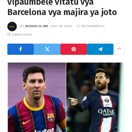
vipaumbele vitatu vya
Barcelona vya majira ya joto
BY
BRENDA ULOMI
MAY 30, 2023
NO COMMENTS
3 MINS READ