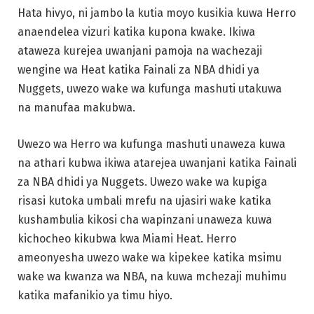
Hata hivyo, ni jambo la kutia moyo kusikia kuwa Herro
anaendelea vizuri katika kupona kwake. Ikiwa
ataweza kurejea uwanjani pamoja na wachezaji
wengine wa Heat katika Fainali za NBA dhidi ya
Nuggets, uwezo wake wa kufunga mashuti utakuwa
na manufaa makubwa.
Uwezo wa Herro wa kufunga mashuti unaweza kuwa
na athari kubwa ikiwa atarejea uwanjani katika Fainali
za NBA dhidi ya Nuggets. Uwezo wake wa kupiga
risasi kutoka umbali mrefu na ujasiri wake katika
kushambulia kikosi cha wapinzani unaweza kuwa
kichocheo kikubwa kwa Miami Heat. Herro
ameonyesha uwezo wake wa kipekee katika msimu
wake wa kwanza wa NBA, na kuwa mchezaji muhimu
katika mafanikio ya timu hiyo.