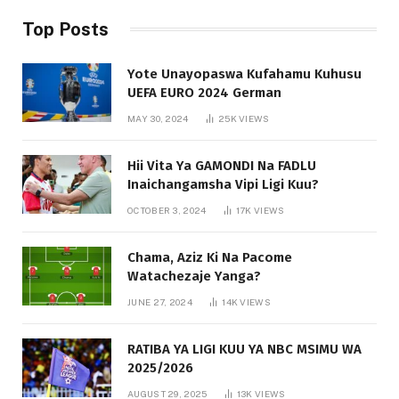
Top Posts
Yote Unayopaswa Kufahamu Kuhusu
UEFA EURO 2024 German
MAY 30, 2024
25K
VIEWS
Hii Vita Ya GAMONDI Na FADLU
Inaichangamsha Vipi Ligi Kuu?
OCTOBER 3, 2024
17K
VIEWS
Chama, Aziz Ki Na Pacome
Watachezaje Yanga?
JUNE 27, 2024
14K
VIEWS
RATIBA YA LIGI KUU YA NBC MSIMU WA
2025/2026
AUGUST 29, 2025
13K
VIEWS