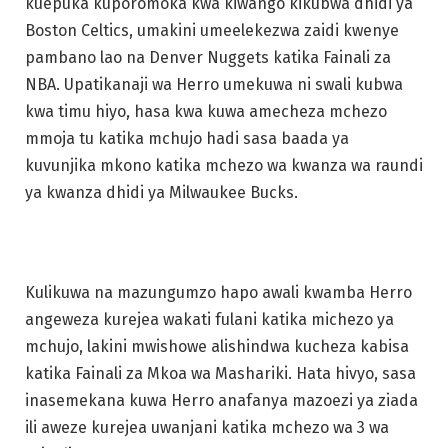
kuepuka kuporomoka kwa kiwango kikubwa dhidi ya
Boston Celtics, umakini umeelekezwa zaidi kwenye
pambano lao na Denver Nuggets katika Fainali za
NBA. Upatikanaji wa Herro umekuwa ni swali kubwa
kwa timu hiyo, hasa kwa kuwa amecheza mchezo
mmoja tu katika mchujo hadi sasa baada ya
kuvunjika mkono katika mchezo wa kwanza wa raundi
ya kwanza dhidi ya Milwaukee Bucks.
Kulikuwa na mazungumzo hapo awali kwamba Herro
angeweza kurejea wakati fulani katika michezo ya
mchujo, lakini mwishowe alishindwa kucheza kabisa
katika Fainali za Mkoa wa Mashariki. Hata hivyo, sasa
inasemekana kuwa Herro anafanya mazoezi ya ziada
ili aweze kurejea uwanjani katika mchezo wa 3 wa