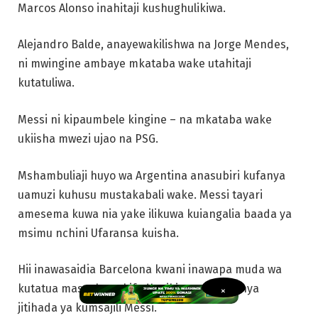
Marcos Alonso inahitaji kushughulikiwa.
Alejandro Balde, anayewakilishwa na Jorge Mendes,
ni mwingine ambaye mkataba wake utahitaji
kutatuliwa.
Messi ni kipaumbele kingine – na mkataba wake
ukiisha mwezi ujao na PSG.
Mshambuliaji huyo wa Argentina anasubiri kufanya
uamuzi kuhusu mustakabali wake. Messi tayari
amesema kuwa nia yake ilikuwa kuiangalia baada ya
msimu nchini Ufaransa kuisha.
Hii inawasaidia Barcelona kwani inawapa muda wa
kutatua masuala ya kifedha ikiwa wangefanya
×
jitihada ya kumsajili Messi.