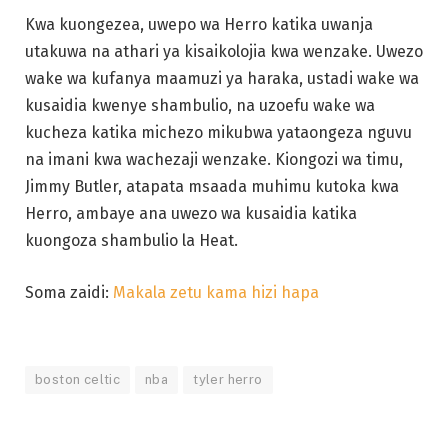
Kwa kuongezea, uwepo wa Herro katika uwanja
utakuwa na athari ya kisaikolojia kwa wenzake. Uwezo
wake wa kufanya maamuzi ya haraka, ustadi wake wa
kusaidia kwenye shambulio, na uzoefu wake wa
kucheza katika michezo mikubwa yataongeza nguvu
na imani kwa wachezaji wenzake. Kiongozi wa timu,
Jimmy Butler, atapata msaada muhimu kutoka kwa
Herro, ambaye ana uwezo wa kusaidia katika
kuongoza shambulio la Heat.
Soma zaidi:
Makala zetu kama hizi hapa
boston celtic
nba
tyler herro