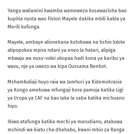
Yanga waliamini kwamba wameweza kusawazisha bao
kupitia nyota wao Fiston Mayele dakika mbili kabla ya
Merili kufunga.
Mayele, ambaye alionekana kutokuwa na tishio lolote
alipopokea mpira ndani ya eneo la hatari, alipiga
mkwaju wa nusu-volei uliopaa hadi kona ya karibu ya
wavu, nje ya uwezo wa kipa Oussama Benbot.
Mshambuliaji huyo raia wa Jamhuri ya Kidemokrasia
ya Kongo amekuwa mfungaji bora pamoja katika Ligi
ya Uropa ya CAF na bao lake la saba katika michuano
hiyo.
Ikiwa atafunga katika mechi ya marudiano, atakuwa
mshindi wa kiatu cha dhahabu, kwani mbio za Ranga