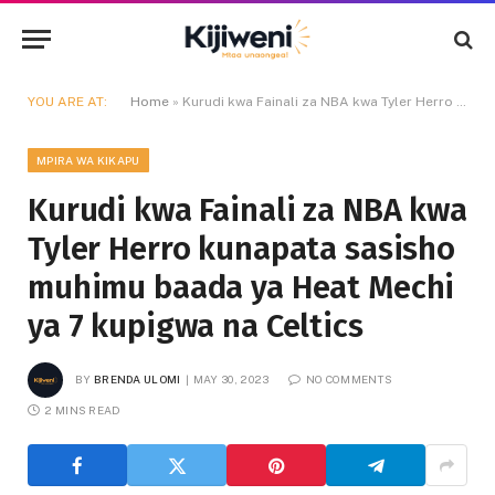
YOU ARE AT:
Home
»
Kurudi kwa Fainali za NBA kwa Tyler Herro kunapata sasisho muhimu baada ya Heat Mechi ya 7 kupigwa na Celtics
MPIRA WA KIKAPU
Kurudi kwa Fainali za NBA kwa
Tyler Herro kunapata sasisho
muhimu baada ya Heat Mechi
ya 7 kupigwa na Celtics
BY
BRENDA ULOMI
MAY 30, 2023
NO COMMENTS
2 MINS READ