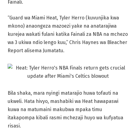
Fainali.
“Guard wa Miami Heat, Tyler Herro (kuvunjika kwa
mkono) anaongeza mazoezi yake na anatarajiwa
kurejea wakati fulani katika Fainali za NBA na mchezo
wa 3 ukiwa ndio lengo kuu,” Chris Haynes wa Bleacher
Report alisema Jumatatu.
Bila shaka, mara nyingi matarajio huwa tofauti na
ukweli. Hata hivyo, mashabiki wa Heat hawapaswi
kuwa na matumaini makubwa mpaka timu
itakapompa kibali rasmi mchezaji huyo wa kufyatua
risasi.