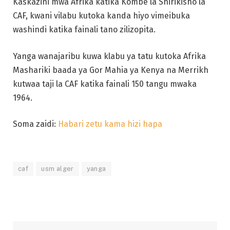
Kaskazini mwa Afrika katika Kombe la Shirikisho la
CAF, kwani vilabu kutoka kanda hiyo vimeibuka
washindi katika fainali tano zilizopita.
Yanga wanajaribu kuwa klabu ya tatu kutoka Afrika
Mashariki baada ya Gor Mahia ya Kenya na Merrikh
kutwaa taji la CAF katika fainali 150 tangu mwaka
1964.
Soma zaidi:
Habari zetu kama hizi hapa
caf
usm alger
yanga