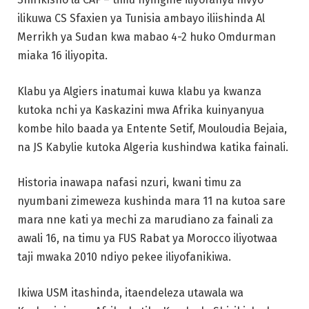
ilikuwa CS Sfaxien ya Tunisia ambayo iliishinda Al
Merrikh ya Sudan kwa mabao 4-2 huko Omdurman
miaka 16 iliyopita.
Klabu ya Algiers inatumai kuwa klabu ya kwanza
kutoka nchi ya Kaskazini mwa Afrika kuinyanyua
kombe hilo baada ya Entente Setif, Mouloudia Bejaia,
na JS Kabylie kutoka Algeria kushindwa katika fainali.
Historia inawapa nafasi nzuri, kwani timu za
nyumbani zimeweza kushinda mara 11 na kutoa sare
mara nne kati ya mechi za marudiano za fainali za
awali 16, na timu ya FUS Rabat ya Morocco iliyotwaa
taji mwaka 2010 ndiyo pekee iliyofanikiwa.
Ikiwa USM itashinda, itaendeleza utawala wa