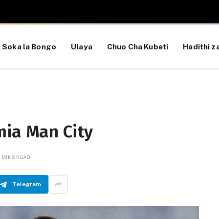
Soka la Bongo
Ulaya
Chuo Cha Kubeti
Hadithi za
mia Man City
 MINS READ
Telegram