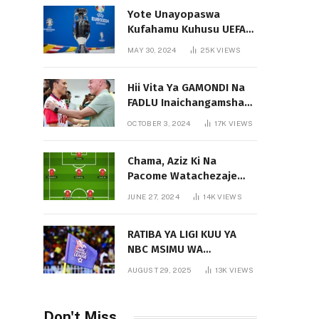
Yote Unayopaswa
Kufahamu Kuhusu UEFA
EURO 2024 German
MAY 30, 2024
25K
VIEWS
Hii Vita Ya GAMONDI Na
FADLU Inaichangamsha
Vipi Ligi Kuu?
OCTOBER 3, 2024
17K
VIEWS
Chama, Aziz Ki Na
Pacome Watachezaje
Yanga?
JUNE 27, 2024
14K
VIEWS
RATIBA YA LIGI KUU YA
NBC MSIMU WA
2025/2026
AUGUST 29, 2025
13K
VIEWS
Don't Miss