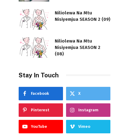
Niliolewa Na Mtu
Nisiyemjua SEASON 2 (09)
Niliolewa Na Mtu
Nisiyemjua SEASON 2
(08)
Stay In Touch
Facebook
X
Pinterest
Instagram
YouTube
Vimeo