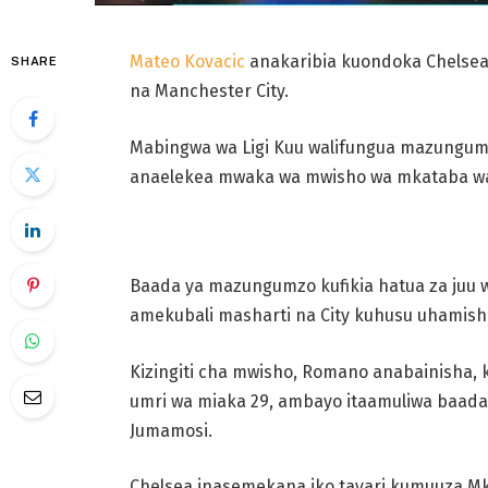
Mateo Kovacic
anakaribia kuondoka Chelsea
SHARE
na Manchester City.
Mabingwa wa Ligi Kuu walifungua mazungum
anaelekea mwaka wa mwisho wa mkataba wa
Baada ya mazungumzo kufikia hatua za juu wi
amekubali masharti na City kuhusu uhamis
Kizingiti cha mwisho, Romano anabainisha,
umri wa miaka 29, ambayo itaamuliwa baada ya
Jumamosi.
Chelsea inasemekana iko tayari kumuuza M