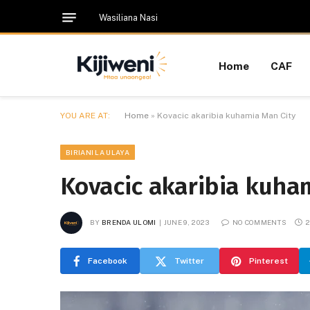
Wasiliana Nasi
Home
CAF
YOU ARE AT:
Home
»
Kovacic akaribia kuhamia Man City
BIRIANI LA ULAYA
Kovacic akaribia kuha
BY
BRENDA ULOMI
JUNE 9, 2023
NO COMMENTS
2
Facebook
Twitter
Pinterest