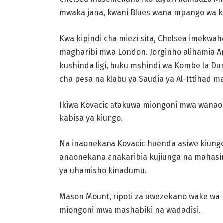
mwaka jana, kwani Blues wana mpango wa ku
Kwa kipindi cha miezi sita, Chelsea imekwa
magharibi mwa London. Jorginho alihamia A
kushinda ligi, huku mshindi wa Kombe la Du
cha pesa na klabu ya Saudia ya Al-Ittihad ma
Ikiwa Kovacic atakuwa miongoni mwa wanaon
kabisa ya kiungo.
Na inaonekana Kovacic huenda asiwe kiung
anaonekana anakaribia kujiunga na mahasim
ya uhamisho kinadumu.
Mason Mount, ripoti za uwezekano wake wa
miongoni mwa mashabiki na wadadisi.