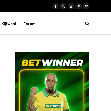
Facebook
X
Instagram
Pinterest
Vimeo
(Twitter)
 Kijiweni
Forum