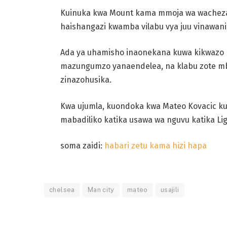
Kuinuka kwa Mount kama mmoja wa wacheza
haishangazi kwamba vilabu vya juu vinawania
Ada ya uhamisho inaonekana kuwa kikwazo k
mazungumzo yanaendelea, na klabu zote mbil
zinazohusika.
Kwa ujumla, kuondoka kwa Mateo Kovacic ku
mabadiliko katika usawa wa nguvu katika Lig
soma zaidi:
habari zetu kama hizi hapa
chelsea
Man city
mateo
usajili