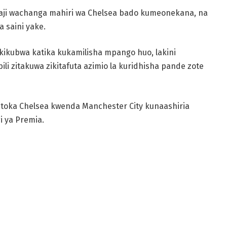
ji wachanga mahiri wa Chelsea bado kumeonekana, na
 saini yake.
ikubwa katika kukamilisha mpango huo, lakini
i zitakuwa zikitafuta azimio la kuridhisha pande zote
toka Chelsea kwenda Manchester City kunaashiria
i ya Premia.