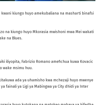
 kwani kiungo huyo amekubaliana na masharti binafsi
zo na kiungo huyo Mkorasia mwishoni mwa Mei wakati
ke na Blues.
ki iliyopita, Fabrizio Romano amefichua kuwa Kovacic
ho wake msimu huu.
 kitakuwa ada ya uhamisho kwa mchezaji huyo mwenye
 fainali ya Ligi ya Mabingwa ya City dhidi ya Inter
korasia huyo kutokana na matokeo mabaya ya kifedha