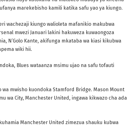
fanya marekebisho kamili katika safu yao ya kiungo.
heri wachezaji kiungo walioleta mafanikio makubwa
rsenal mwezi Januari lakini hakuweza kuwaongoza
nia, N’Golo Kante, akifunga mkataba wa kiasi kikubwa
pema wiki hii.
doka, Blues wataanza msimu ujao na safu tofauti
o wa mwisho kuondoka Stamford Bridge. Mason Mount
u wa City, Manchester United, ingawa kikwazo cha ada
 kuhamia Manchester United zimezua shauku kubwa