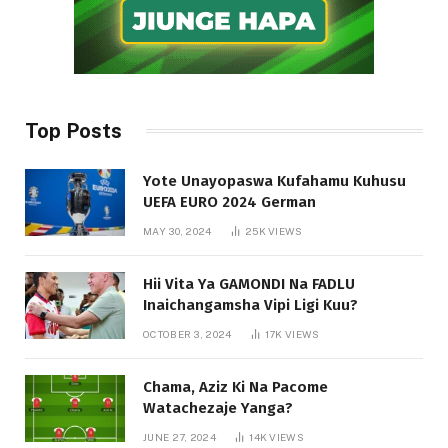
Top Posts
Yote Unayopaswa Kufahamu Kuhusu
UEFA EURO 2024 German
MAY 30, 2024
25K
VIEWS
Hii Vita Ya GAMONDI Na FADLU
Inaichangamsha Vipi Ligi Kuu?
OCTOBER 3, 2024
17K
VIEWS
Chama, Aziz Ki Na Pacome
Watachezaje Yanga?
JUNE 27, 2024
14K
VIEWS