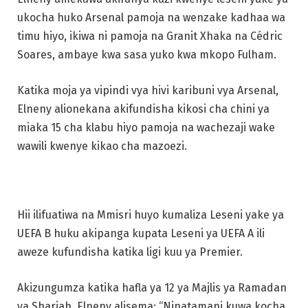
ukocha huko Arsenal pamoja na wenzake kadhaa wa
timu hiyo, ikiwa ni pamoja na Granit Xhaka na Cédric
Soares, ambaye kwa sasa yuko kwa mkopo Fulham.
Katika moja ya vipindi vya hivi karibuni vya Arsenal,
Elneny alionekana akifundisha kikosi cha chini ya
miaka 15 cha klabu hiyo pamoja na wachezaji wake
wawili kwenye kikao cha mazoezi.
Hii ilifuatiwa na Mmisri huyo kumaliza Leseni yake ya
UEFA B huku akipanga kupata Leseni ya UEFA A ili
aweze kufundisha katika ligi kuu ya Premier.
Akizungumza katika hafla ya 12 ya Majlis ya Ramadan
ya Sharjah, Elneny alisema: “Ninatamani kuwa kocha