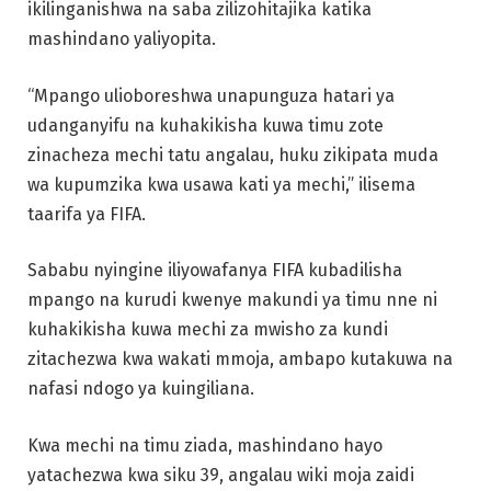
ikilinganishwa na saba zilizohitajika katika
mashindano yaliyopita.
“Mpango ulioboreshwa unapunguza hatari ya
udanganyifu na kuhakikisha kuwa timu zote
zinacheza mechi tatu angalau, huku zikipata muda
wa kupumzika kwa usawa kati ya mechi,” ilisema
taarifa ya FIFA.
Sababu nyingine iliyowafanya FIFA kubadilisha
mpango na kurudi kwenye makundi ya timu nne ni
kuhakikisha kuwa mechi za mwisho za kundi
zitachezwa kwa wakati mmoja, ambapo kutakuwa na
nafasi ndogo ya kuingiliana.
Kwa mechi na timu ziada, mashindano hayo
yatachezwa kwa siku 39, angalau wiki moja zaidi