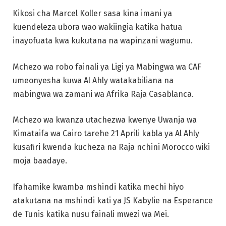
Kikosi cha Marcel Koller sasa kina imani ya
kuendeleza ubora wao wakiingia katika hatua
inayofuata kwa kukutana na wapinzani wagumu.
Mchezo wa robo fainali ya Ligi ya Mabingwa wa CAF
umeonyesha kuwa Al Ahly watakabiliana na
mabingwa wa zamani wa Afrika Raja Casablanca.
Mchezo wa kwanza utachezwa kwenye Uwanja wa
Kimataifa wa Cairo tarehe 21 Aprili kabla ya Al Ahly
kusafiri kwenda kucheza na Raja nchini Morocco wiki
moja baadaye.
Ifahamike kwamba mshindi katika mechi hiyo
atakutana na mshindi kati ya JS Kabylie na Esperance
de Tunis katika nusu fainali mwezi wa Mei.