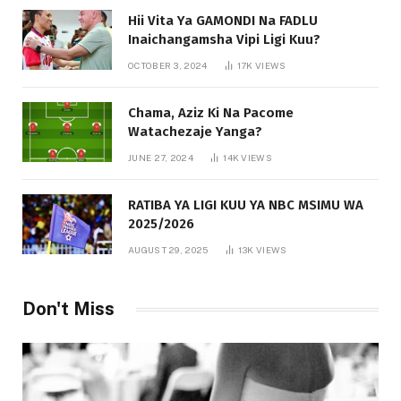
Hii Vita Ya GAMONDI Na FADLU
Inaichangamsha Vipi Ligi Kuu?
OCTOBER 3, 2024
17K
VIEWS
Chama, Aziz Ki Na Pacome
Watachezaje Yanga?
JUNE 27, 2024
14K
VIEWS
RATIBA YA LIGI KUU YA NBC MSIMU WA
2025/2026
AUGUST 29, 2025
13K
VIEWS
Don't Miss