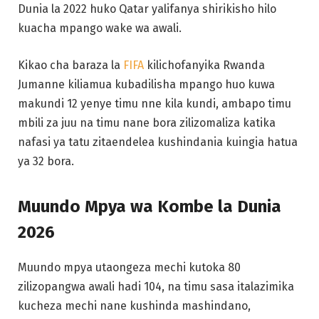
Dunia la 2022 huko Qatar yalifanya shirikisho hilo
kuacha mpango wake wa awali.
Kikao cha baraza la
FIFA
kilichofanyika Rwanda
Jumanne kiliamua kubadilisha mpango huo kuwa
makundi 12 yenye timu nne kila kundi, ambapo timu
mbili za juu na timu nane bora zilizomaliza katika
nafasi ya tatu zitaendelea kushindania kuingia hatua
ya 32 bora.
Muundo Mpya wa Kombe la Dunia
2026
Muundo mpya utaongeza mechi kutoka 80
zilizopangwa awali hadi 104, na timu sasa italazimika
kucheza mechi nane kushinda mashindano,