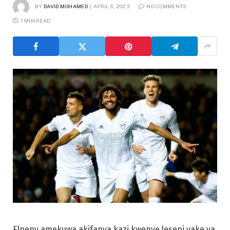
BY
DAVID MOHAMED
APRIL 6, 2023
NO COMMENTS
1 MIN READ
Elneny amekuwa akifanya kazi kwenye leseni yake ya