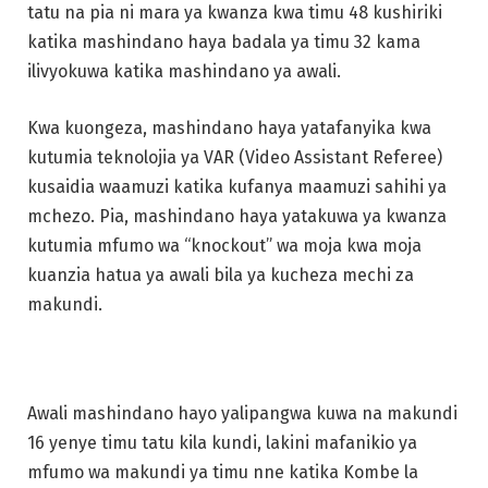
tatu na pia ni mara ya kwanza kwa timu 48 kushiriki
katika mashindano haya badala ya timu 32 kama
ilivyokuwa katika mashindano ya awali.
Kwa kuongeza, mashindano haya yatafanyika kwa
kutumia teknolojia ya VAR (Video Assistant Referee)
kusaidia waamuzi katika kufanya maamuzi sahihi ya
mchezo. Pia, mashindano haya yatakuwa ya kwanza
kutumia mfumo wa “knockout” wa moja kwa moja
kuanzia hatua ya awali bila ya kucheza mechi za
makundi.
Awali mashindano hayo yalipangwa kuwa na makundi
16 yenye timu tatu kila kundi, lakini mafanikio ya
mfumo wa makundi ya timu nne katika Kombe la