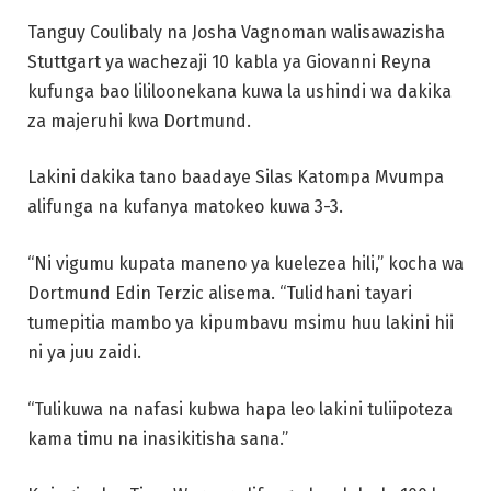
Tanguy Coulibaly na Josha Vagnoman walisawazisha
Stuttgart ya wachezaji 10 kabla ya Giovanni Reyna
kufunga bao lililoonekana kuwa la ushindi wa dakika
za majeruhi kwa Dortmund.
Lakini dakika tano baadaye Silas Katompa Mvumpa
alifunga na kufanya matokeo kuwa 3-3.
“Ni vigumu kupata maneno ya kuelezea hili,” kocha wa
Dortmund Edin Terzic alisema. “Tulidhani tayari
tumepitia mambo ya kipumbavu msimu huu lakini hii
ni ya juu zaidi.
“Tulikuwa na nafasi kubwa hapa leo lakini tuliipoteza
kama timu na inasikitisha sana.”