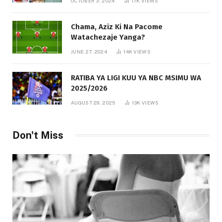
OCTOBER 3, 2024
17K
VIEWS
Chama, Aziz Ki Na Pacome
Watachezaje Yanga?
JUNE 27, 2024
14K
VIEWS
RATIBA YA LIGI KUU YA NBC MSIMU WA
2025/2026
AUGUST 29, 2025
13K
VIEWS
Don't Miss