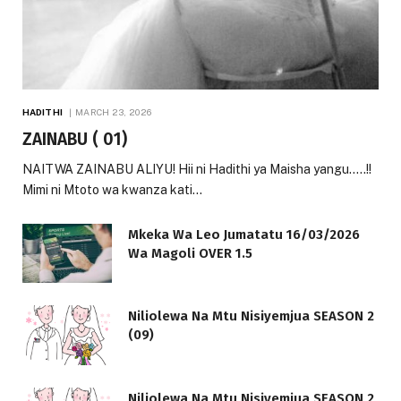
HADITHI
MARCH 23, 2026
ZAINABU ( 01)
NAITWA ZAINABU ALIYU! Hii ni Hadithi ya Maisha yangu…..!!
Mimi ni Mtoto wa kwanza kati…
Mkeka Wa Leo Jumatatu 16/03/2026
Wa Magoli OVER 1.5
Niliolewa Na Mtu Nisiyemjua SEASON 2
(09)
Niliolewa Na Mtu Nisiyemjua SEASON 2