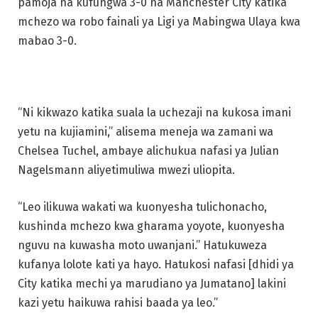
pamoja na kufungwa 3-0 na Manchester City katika
mchezo wa robo fainali ya Ligi ya Mabingwa Ulaya kwa
mabao 3-0.
“Ni kikwazo katika suala la uchezaji na kukosa imani
yetu na kujiamini,” alisema meneja wa zamani wa
Chelsea Tuchel, ambaye alichukua nafasi ya Julian
Nagelsmann aliyetimuliwa mwezi uliopita.
“Leo ilikuwa wakati wa kuonyesha tulichonacho,
kushinda mchezo kwa gharama yoyote, kuonyesha
nguvu na kuwasha moto uwanjani.” Hatukuweza
kufanya lolote kati ya hayo. Hatukosi nafasi [dhidi ya
City katika mechi ya marudiano ya Jumatano] lakini
kazi yetu haikuwa rahisi baada ya leo.”