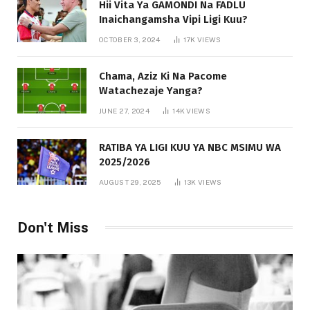
Hii Vita Ya GAMONDI Na FADLU
Inaichangamsha Vipi Ligi Kuu?
OCTOBER 3, 2024
17K
VIEWS
Chama, Aziz Ki Na Pacome
Watachezaje Yanga?
JUNE 27, 2024
14K
VIEWS
RATIBA YA LIGI KUU YA NBC MSIMU WA
2025/2026
AUGUST 29, 2025
13K
VIEWS
Don't Miss