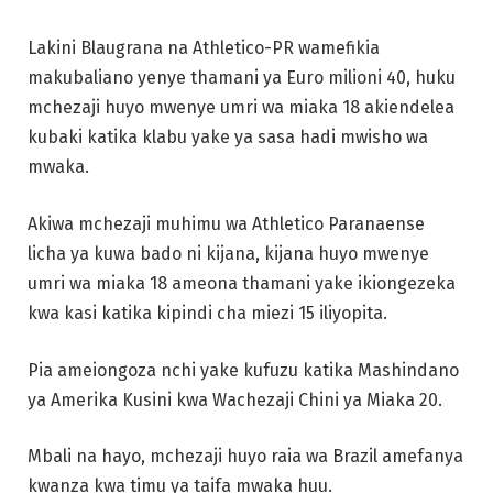
Lakini Blaugrana na Athletico-PR wamefikia
makubaliano yenye thamani ya Euro milioni 40, huku
mchezaji huyo mwenye umri wa miaka 18 akiendelea
kubaki katika klabu yake ya sasa hadi mwisho wa
mwaka.
Akiwa mchezaji muhimu wa Athletico Paranaense
licha ya kuwa bado ni kijana, kijana huyo mwenye
umri wa miaka 18 ameona thamani yake ikiongezeka
kwa kasi katika kipindi cha miezi 15 iliyopita.
Pia ameiongoza nchi yake kufuzu katika Mashindano
ya Amerika Kusini kwa Wachezaji Chini ya Miaka 20.
Mbali na hayo, mchezaji huyo raia wa Brazil amefanya
kwanza kwa timu ya taifa mwaka huu.