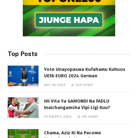
Top Posts
Yote Unayopaswa Kufahamu Kuhusu
UEFA EURO 2024 German
MAY 30, 2024
25K
VIEWS
Hii Vita Ya GAMONDI Na FADLU
Inaichangamsha Vipi Ligi Kuu?
OCTOBER 3, 2024
17K
VIEWS
Chama, Aziz Ki Na Pacome