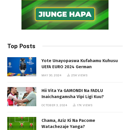
Top Posts
Yote Unayopaswa Kufahamu Kuhusu
UEFA EURO 2024 German
MAY 30, 2024
25K
VIEWS
Hii Vita Ya GAMONDI Na FADLU
Inaichangamsha Vipi Ligi Kuu?
OCTOBER 3, 2024
17K
VIEWS
Chama, Aziz Ki Na Pacome
Watachezaje Yanga?