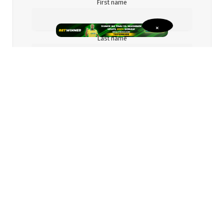
First name
×
Last name
Email
Gender
I accept the privacy policy