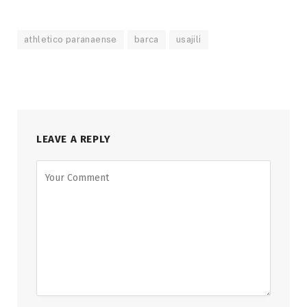
athletico paranaense
barca
usajili
LEAVE A REPLY