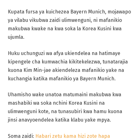
Kupata fursa ya kuichezea Bayern Munich, mojawapo
ya vilabu vikubwa zaidi ulimwenguni, ni mafanikio
makubwa kwake na kwa soka la Korea Kusini kwa
ujumla.
Huku uchunguzi wa afya ukiendelea na hatimaye
kipengele cha kumwachia kikitekelezwa, tunatarajia
kuona Kim Min-jae akiendeleza mafanikio yake na
kuchangia katika mafanikio ya Bayern Munich.
Uhamisho wake unatoa matumaini makubwa kwa
mashabiki wa soka nchini Korea Kusini na
ulimwenguni kote, na tunasubiri kwa hamu kuona
jinsi anavyoendelea katika klabu yake mpya.
Soma zaidi:
Habari zetu kama hizi zote hapa