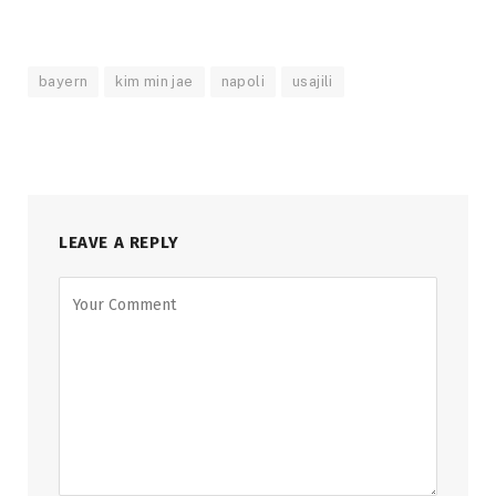
bayern
kim min jae
napoli
usajili
LEAVE A REPLY