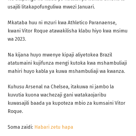
usajili litakapofunguliwa mwezi Januari.
Mkataba huu ni mzuri kwa Athletico Paranaense,
kwani Vitor Roque atawakilisha klabu hiyo kwa msimu
wa 2023.
Na kijana huyo mwenye kipaji aliyetokea Brazil
atatumaini kujifunza mengi kutoka kwa mshambuliaji
mahiri huyo kabla ya kuwa mshambuliaji wa kwanza.
Kuhusu Arsenal na Chelsea, itakuwa ni jambo la
kuvutia kuona wachezaji gani watakaojaribu
kuwasajili baada ya kupoteza mbio za kumsaini Vitor
Roque.
Soma zaidi:
Habari zetu hapa