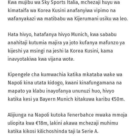
Kwa mujibu wa Sky Sports Italia, mchezaji huyu wa
kimataifa wa Korea Kusini anafanyiwa vipimo na
wafanyakazi wa matibabu wa Kijerumani usiku wa leo.
Hata hivyo, hatafanya hivyo Munich, kwa sababu
anahitaji kutumia majira ya joto kufanya mafunzo ya
kijeshi ya msingi na jeshi la Korea Kusini, kama
inavyotakiwa kwa vijana wote.
Kipengele cha kumwachia katika mkataba wake wa
Napoli kina utata kidogo, kwani kinafungamana na
mapato ya klabu inayofanya ununuzi huo, hivyo
katika kesi ya Bayern Munich kitakuwa karibu €50m.
Alijiunga na Napoli kutoka Fenerbahce mwaka mmoja
uliopita kwa €18m, lakini akawa mchezaji muhimu
katika kikosi kilichoshinda taji la Serie A.