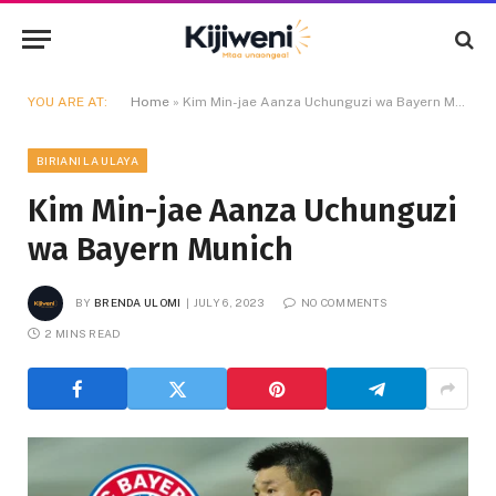
YOU ARE AT:
Home
»
Kim Min-jae Aanza Uchunguzi wa Bayern Munich
BIRIANI LA ULAYA
Kim Min-jae Aanza Uchunguzi
wa Bayern Munich
BY
BRENDA ULOMI
JULY 6, 2023
NO COMMENTS
2 MINS READ