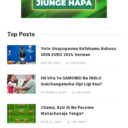
Top Posts
Yote Unayopaswa Kufahamu Kuhusu
UEFA EURO 2024 German
MAY 30, 2024
25K
VIEWS
Hii Vita Ya GAMONDI Na FADLU
Inaichangamsha Vipi Ligi Kuu?
OCTOBER 3, 2024
17K
VIEWS
Chama, Aziz Ki Na Pacome
Watachezaje Yanga?
JUNE 27, 2024
14K
VIEWS