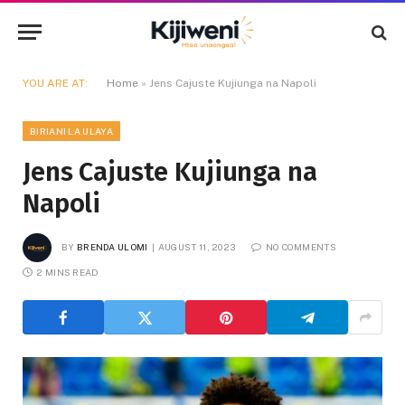
YOU ARE AT:
Home
»
Jens Cajuste Kujiunga na Napoli
BIRIANI LA ULAYA
Jens Cajuste Kujiunga na
Napoli
BY
BRENDA ULOMI
AUGUST 11, 2023
NO COMMENTS
2 MINS READ