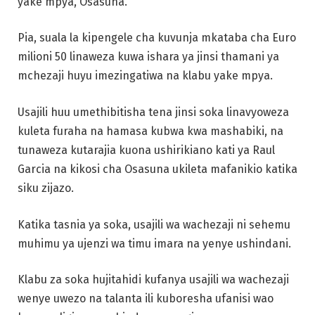
yake mpya, Osasuna.
Pia, suala la kipengele cha kuvunja mkataba cha Euro
milioni 50 linaweza kuwa ishara ya jinsi thamani ya
mchezaji huyu imezingatiwa na klabu yake mpya.
Usajili huu umethibitisha tena jinsi soka linavyoweza
kuleta furaha na hamasa kubwa kwa mashabiki, na
tunaweza kutarajia kuona ushirikiano kati ya Raul
Garcia na kikosi cha Osasuna ukileta mafanikio katika
siku zijazo.
Katika tasnia ya soka, usajili wa wachezaji ni sehemu
muhimu ya ujenzi wa timu imara na yenye ushindani.
Klabu za soka hujitahidi kufanya usajili wa wachezaji
wenye uwezo na talanta ili kuboresha ufanisi wao