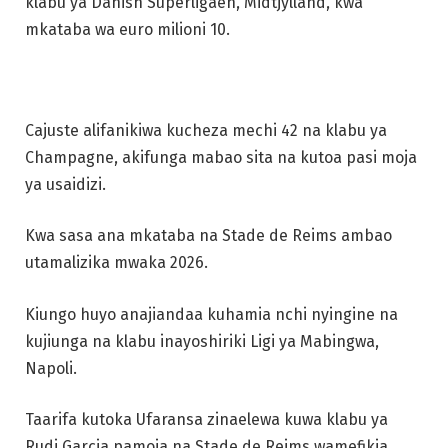
klabu ya Danish Superligaen, Midtjylland, kwa
mkataba wa euro milioni 10.
Cajuste alifanikiwa kucheza mechi 42 na klabu ya
Champagne, akifunga mabao sita na kutoa pasi moja
ya usaidizi.
Kwa sasa ana mkataba na Stade de Reims ambao
utamalizika mwaka 2026.
Kiungo huyo anajiandaa kuhamia nchi nyingine na
kujiunga na klabu inayoshiriki Ligi ya Mabingwa,
Napoli.
Taarifa kutoka Ufaransa zinaelewa kuwa klabu ya
Rudi Garcia pamoja na Stade de Reims wamefikia