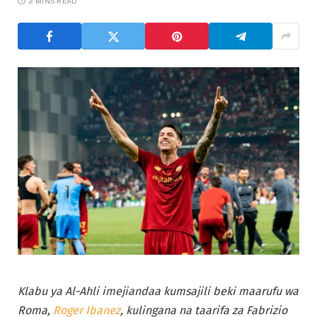
2 MINS READ
Klabu ya Al-Ahli imejiandaa kumsajili beki maarufu wa
Roma,
Roger Ibanez
, kulingana na taarifa za Fabrizio