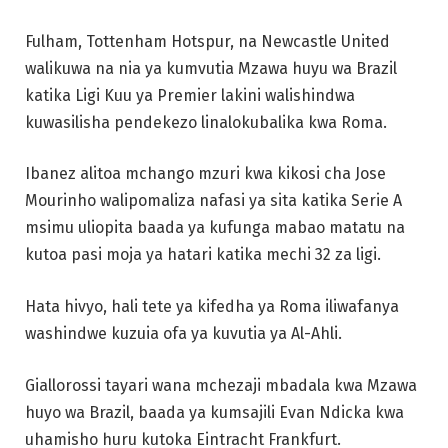
Fulham, Tottenham Hotspur, na Newcastle United
walikuwa na nia ya kumvutia Mzawa huyu wa Brazil
katika Ligi Kuu ya Premier lakini walishindwa
kuwasilisha pendekezo linalokubalika kwa Roma.
Ibanez alitoa mchango mzuri kwa kikosi cha Jose
Mourinho walipomaliza nafasi ya sita katika Serie A
msimu uliopita baada ya kufunga mabao matatu na
kutoa pasi moja ya hatari katika mechi 32 za ligi.
Hata hivyo, hali tete ya kifedha ya Roma iliwafanya
washindwe kuzuia ofa ya kuvutia ya Al-Ahli.
Giallorossi tayari wana mchezaji mbadala kwa Mzawa
huyo wa Brazil, baada ya kumsajili Evan Ndicka kwa
uhamisho huru kutoka Eintracht Frankfurt.