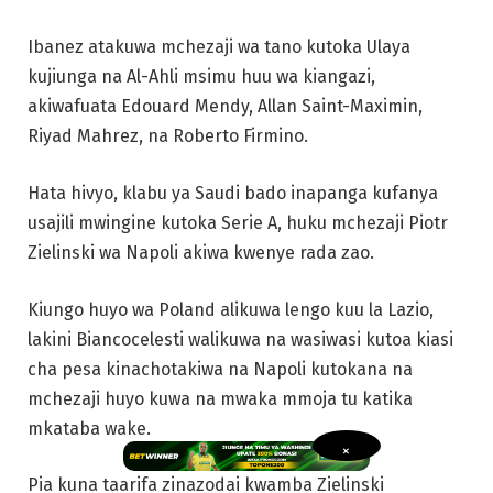
Ibanez atakuwa mchezaji wa tano kutoka Ulaya
kujiunga na Al-Ahli msimu huu wa kiangazi,
akiwafuata Edouard Mendy, Allan Saint-Maximin,
Riyad Mahrez, na Roberto Firmino.
Hata hivyo, klabu ya Saudi bado inapanga kufanya
usajili mwingine kutoka Serie A, huku mchezaji Piotr
Zielinski wa Napoli akiwa kwenye rada zao.
Kiungo huyo wa Poland alikuwa lengo kuu la Lazio,
lakini Biancocelesti walikuwa na wasiwasi kutoa kiasi
cha pesa kinachotakiwa na Napoli kutokana na
mchezaji huyo kuwa na mwaka mmoja tu katika
mkataba wake.
×
Pia kuna taarifa zinazodai kwamba Zielinski