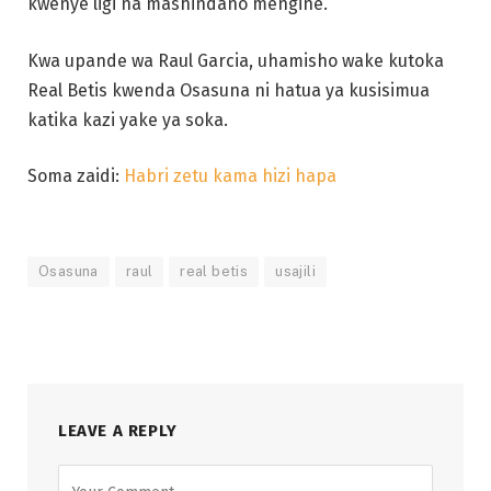
kwenye ligi na mashindano mengine.
Kwa upande wa Raul Garcia, uhamisho wake kutoka
Real Betis kwenda Osasuna ni hatua ya kusisimua
katika kazi yake ya soka.
Soma zaidi:
Habri zetu kama hizi hapa
Osasuna
raul
real betis
usajili
LEAVE A REPLY