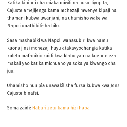
Katika kipindi cha miaka miwili na nusu iliyopita,
Cajuste amejijenga kama mchezaji mwenye kipaji na
thamani kubwa uwanjani, na uhamisho wake wa
Napoli unathibitisha hilo.
Sasa mashabiki wa Napoli wanasubiri kwa hamu
kuona jinsi mchezaji huyu atakavyochangia katika
kuleta mafanikio zaidi kwa klabu yao na kuendeleza
makali yao katika michuano ya soka ya kiwango cha
juu.
Uhamisho huu pia unawakilisha fursa kubwa kwa Jens
Cajuste binafsi.
Soma zaidi:
Habari zetu kama hizi hapa