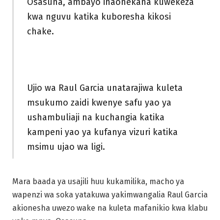
Osasuna, ambayo inaonekana kuwekeza
kwa nguvu katika kuboresha kikosi
chake.
Ujio wa Raul Garcia unatarajiwa kuleta
msukumo zaidi kwenye safu yao ya
ushambuliaji na kuchangia katika
kampeni yao ya kufanya vizuri katika
msimu ujao wa ligi.
Mara baada ya usajili huu kukamilika, macho ya
wapenzi wa soka yatakuwa yakimwangalia Raul Garcia
akionesha uwezo wake na kuleta mafanikio kwa klabu