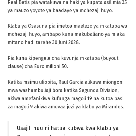
Real Betis pia watakuwa na haki ya kupata asilimia 35
ya mauzo yoyote ya baadaye ya mchezaji huyo.
Klabu ya Osasuna pia imetoa maelezo ya mkataba wa
mchezaji huyo, ambapo kuna makubaliano ya miaka
mitano hadi tarehe 30 Juni 2028.
Pia kuna kipengele cha kuvunja mkataba (buyout
clause) cha Euro milioni 50.
Katika msimu uliopita, Raul Garcia alikuwa miongoni
mwa washambuliaji bora katika Segunda Division,
akiwa amefanikiwa kufunga magoli 19 na kutoa pasi
za magoli 9 akiwa amevaa jezi ya klabu ya Mirandes.
Usajili huu ni hatua kubwa kwa klabu ya