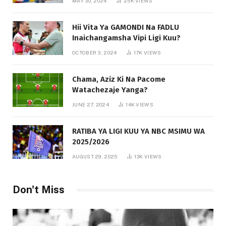
MAY 30, 2024
25K
VIEWS
Hii Vita Ya GAMONDI Na FADLU
Inaichangamsha Vipi Ligi Kuu?
OCTOBER 3, 2024
17K
VIEWS
Chama, Aziz Ki Na Pacome
Watachezaje Yanga?
JUNE 27, 2024
14K
VIEWS
RATIBA YA LIGI KUU YA NBC MSIMU WA
2025/2026
AUGUST 29, 2025
13K
VIEWS
Don't Miss