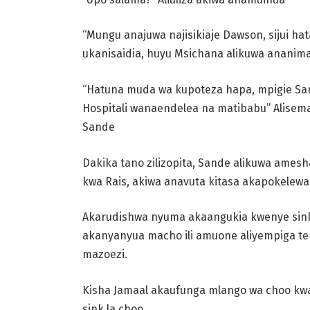
“Mungu anajuwa najisikiaje Dawson, sijui hat
ukanisaidia, huyu
Msichana alikuwa ananimal
“Hatuna muda wa kupoteza hapa, mpigie Sa
Hospitali wanaendelea na
matibabu” Alisem
Sande
Dakika tano zilizopita, Sande alikuwa amesh
kwa Rais, akiwa anavuta
kitasa akapokelewa 
Akarudishwa nyuma akaangukia kwenye sink
akanyanyua macho ili
amuone aliyempiga te
mazoezi.
Kisha Jamaal akaufunga mlango wa choo kw
sink la choo