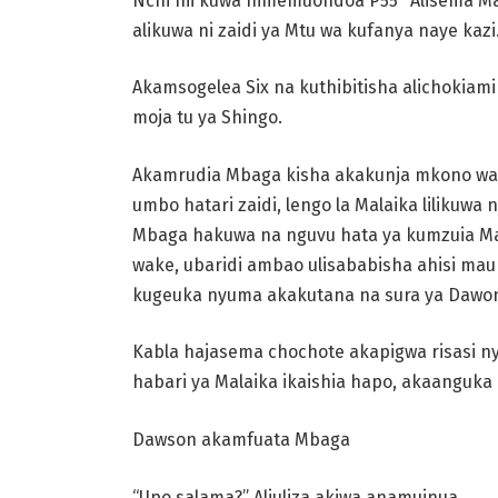
Nchi hii kuwa nimemuondoa P55″ Alisema
Ma
alikuwa ni
zaidi ya Mtu wa kufanya naye kazi
Akamsogelea Six na
kuthibitisha alichokiam
moja tu ya Shingo.
Akamrudia Mbaga kisha akakunja mkono w
umbo hatari zaidi, lengo la Malaika
lilikuwa
Mbaga hakuwa na nguvu hata ya kumzuia Mal
wake, ubaridi ambao
ulisababisha ahisi mau
kugeuka nyuma akakutana na sura ya Daw
Kabla hajasema chochote akapigwa risasi ny
habari ya Malaika
ikaishia hapo, akaanguka
Dawson akamfuata Mbaga
“Upo salama?” Aliuliza akiwa anamuinua