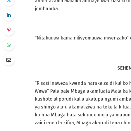
anamtazama Malaika ambaye kwa kiasi
kiku
jembamba.
“Nitakuuwa kama nilivyomuuwa mwenzako” 
SEHEM
“Risasi inaweza kwenda haraka zaidi kuliko
Wewe” Pale pale Mbaga akamfuata Malaika 
kushoto aliporudi kulia akatupa ngumi amb
ya shingo alafu akamaliziwa na teke la kifu
kumpa Mbaga hata sekunde moja ya
mapumz
zaidi
eneo la kifua, Mbaga akarudi tena chini