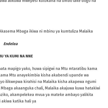
bwa alikuwa mwepesi kutokana na umbo lake dogo na
Akasema Mbaga ikiwa ni
mbinu ya kumtuliza Malaika
Endelea
U YA KUMI NA NNE
 hata mapigo yako, huwa sipigwi na Mtu mtaratibu kama
kama Mtu anayekimbia kisha akabendi upande wa
ayo ilikwepwa
kirahisi na Malaika kisha akapewa ngumi
a, Mbaga akaanguka chali,
Malaika
akajuwa kuwa hatakiwi
iko, akampelekea mvua ya mateke ambayo yalikita
 akiwa katika hali ya