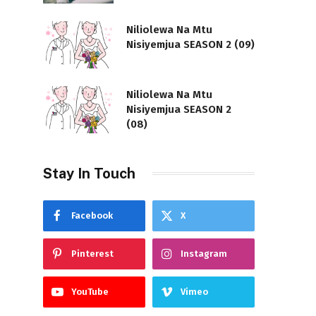
Niliolewa Na Mtu
Nisiyemjua SEASON 2 (09)
Niliolewa Na Mtu
Nisiyemjua SEASON 2
(08)
Stay In Touch
Facebook
X
Pinterest
Instagram
YouTube
Vimeo