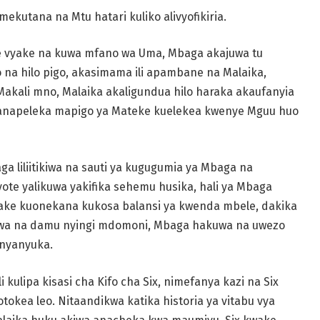
 amekutana na Mtu
hatari kuliko alivyofikiria.
le vyake na kuwa
mfano wa Uma, Mbaga akajuwa tu
na hilo pigo, akasimama ili apambane na Malaika,
Makali mno, Malaika
akaligundua hilo haraka akaufanyia
 anapeleka mapigo ya Mateke kuelekea
kwenye Mguu huo
a liliitikiwa na
sauti ya kugugumia ya Mbaga na
ote yalikuwa yakifika sehemu husika, hali ya
Mbaga
wake kuonekana
kukosa balansi ya kwenda mbele, dakika
kwa na damu nyingi mdomoni, Mbaga hakuwa
na uwezo
unyanyuka.
i kulipa kisasi
cha Kifo cha Six, nimefanya kazi na Six
ilotokea leo. Nitaandikwa katika
historia ya vitabu vya