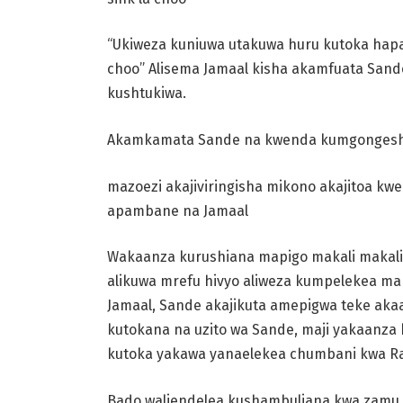
“Ukiweza kuniuwa utakuwa huru kutoka hap
choo” Alisema Jamaal
kisha akamfuata Sand
kushtukiwa.
Akamkamata Sande na kwenda
kumgongesha
mazoezi akajiviringisha mikono akajitoa kw
apambane na Jamaal
Wakaanza kurushiana mapigo makali makal
alikuwa mrefu hivyo aliweza
kumpelekea map
Jamaal, Sande akajikuta amepigwa teke ak
kutokana na uzito wa Sande,
maji yakaanza
kutoka yakawa yanaelekea chumbani kwa Ra
Bado waliendelea kushambuliana kwa zamu