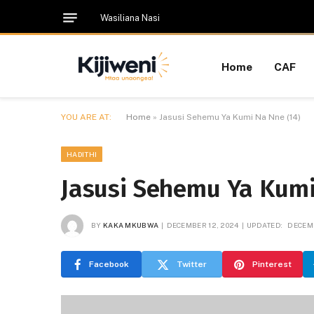
Wasiliana Nasi
Home
CAF
YOU ARE AT:
Home
»
Jasusi Sehemu Ya Kumi Na Nne (14)
HADITHI
Jasusi Sehemu Ya Kumi
BY
KAKA MKUBWA
DECEMBER 12, 2024
UPDATED:
DECEMB
Facebook
Twitter
Pinterest