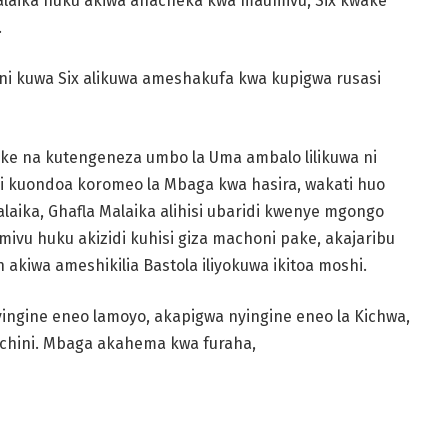
laika huku akiwa anacheka kwa maumivu, Six kwake
.
ini kuwa Six alikuwa ameshakufa kwa
kupigwa rusasi
ake na kutengeneza umbo
la Uma ambalo lilikuwa ni
 ni kuondoa koromeo la Mbaga kwa hasira, wakati huo
aika, Ghafla Malaika
alihisi ubaridi kwenye mgongo
mivu huku akizidi kuhisi giza machoni
pake, akajaribu
on
akiwa ameshikilia Bastola iliyokuwa ikitoa moshi.
ingine eneo la
moyo, akapigwa nyingine eneo la Kichwa,
 chini. Mbaga akahema kwa furaha,