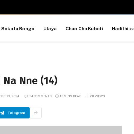
Soka la Bongo
Ulaya
Chuo Cha Kubeti
Hadithi za
 Na Nne (14)
ER 13, 2024
34 COMMENTS
13 MINS READ
2K
VIEWS
Telegram