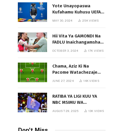
Yote Unayopaswa
Kufahamu Kuhusu UEFA
EURO 2024 German
MAY 30, 2024
25K
VIEWS
Hii Vita Ya GAMONDI Na
FADLU Inaichangamsha
Vipi Ligi Kuu?
OCTOBER 3, 2024
17K
VIEWS
Chama, Aziz Ki Na
Pacome Watachezaje
Yanga?
JUNE 27, 2024
14K
VIEWS
RATIBA YA LIGI KUU YA
NBC MSIMU WA
2025/2026
AUGUST 29, 2025
13K
VIEWS
Don't Miss