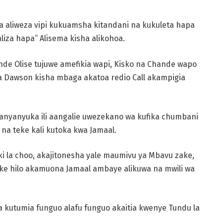
a aliweza vipi
kukuamsha kitandani na kukuleta hapa
iza hapa” Alisema kisha alikohoa.
nde Olise tujuwe
amefikia wapi, Kisko na Chande wapo
a Dawson kisha mbaga akatoa redio Call
akampigia
anyanyuka ili
aangalie uwezekano wa kufika chumbani
na teke kali kutoka kwa Jamaal.
i la choo,
akajitonesha yale maumivu ya Mbavu zake,
ke hilo akamuona Jamaal ambaye alikuwa na
mwili wa
a kutumia funguo
alafu funguo akaitia kwenye Tundu la