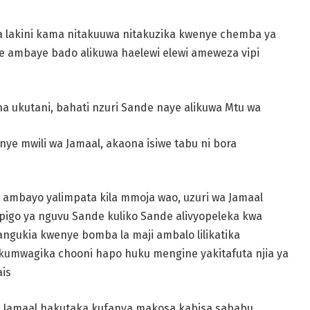
a lakini kama
nitakuuwa nitakuzika kwenye chemba ya
e ambaye bado alikuwa haelewi elewi
ameweza vipi
 ukutani, bahati nzuri Sande naye alikuwa Mtu wa
enye mwili wa
Jamaal, akaona isiwe tabu ni bora
i ambayo yalimpata
kila mmoja wao, uzuri wa Jamaal
igo ya nguvu Sande kuliko Sande alivyopeleka
kwa
aangukia kwenye
bomba la maji ambalo lilikatika
 kumwagika chooni hapo huku mengine yakitafuta
njia ya
is
, Jamaal hakutaka
kufanya makosa kabisa sababu