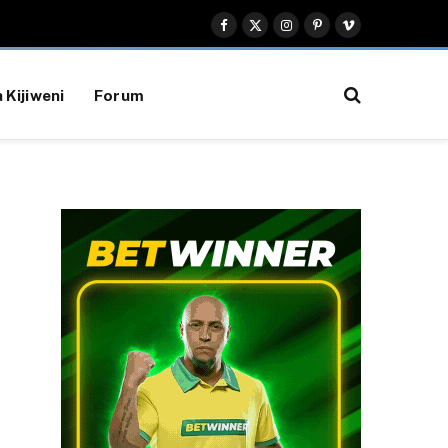
Facebook
X
Instagram
Pinterest
Vimeo
(Twitter)
 Kijiweni
Forum