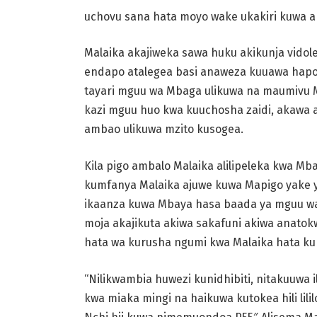
uchovu sana hata moyo wake ukakiri kuwa
Malaika akajiweka sawa huku akikunja vido
endapo atalegea basi anaweza
kuuawa hapo 
tayari mguu wa Mbaga ulikuwa na maumivu 
kazi mguu huo kwa
kuuchosha zaidi, akawa
ambao ulikuwa mzito kusogea.
Kila pigo ambalo Malaika alilipeleka kwa Mbag
kumfanya Malaika ajuwe kuwa
Mapigo yake y
ikaanza kuwa Mbaya hasa baada ya mguu 
moja akajikuta akiwa
sakafuni akiwa anato
hata wa kurusha ngumi kwa Malaika hata k
“Nilikwambia huwezi kunidhibiti, nitakuuwa il
kwa miaka mingi na
haikuwa kutokea hili lil