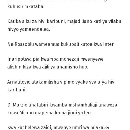
kuhusu mkataba.
Katika siku za hivi karibuni, majadiliano kati ya vilabu
hivyo yameendelea.
Na Rossoblu wameamua kukubali kutoa kwa Inter.
Inaripotiwa pia kwamba mchezaji mwenyewe
alishinikiza kwa ajili ya uhamisho huo.
Arnautovic atakamilisha vipimo vyake vya afya hivi
karibuni.
Di Marzio anatabiri kwamba mshambuliaji anaweza
kuwa Milano mapema kama jioni ya leo.
Kwa kuchelewa zaidi, mwenye umri wa miaka 34