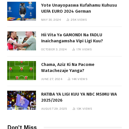
Yote Unayopaswa Kufahamu Kuhusu
UEFA EURO 2024 German
MAY 30, 2024
25K
VIEWS
Hii Vita Ya GAMONDI Na FADLU
Inaichangamsha Vipi Ligi Kuu?
OCTOBER 3, 2024
17K
VIEWS
Chama, Aziz Ki Na Pacome
Watachezaje Yanga?
JUNE 27, 2024
14K
VIEWS
RATIBA YA LIGI KUU YA NBC MSIMU WA
2025/2026
AUGUST 29, 2025
13K
VIEWS
Don't Miss