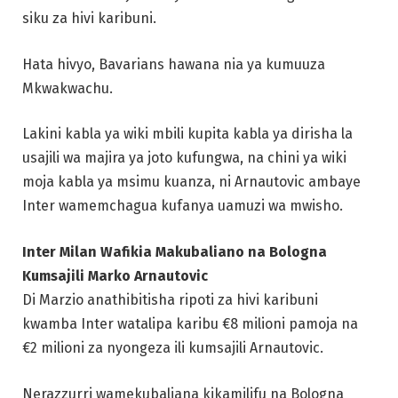
siku za hivi karibuni.
Hata hivyo, Bavarians hawana nia ya kumuuza
Mkwakwachu.
Lakini kabla ya wiki mbili kupita kabla ya dirisha la
usajili wa majira ya joto kufungwa, na chini ya wiki
moja kabla ya msimu kuanza, ni Arnautovic ambaye
Inter wamemchagua kufanya uamuzi wa mwisho.
Inter Milan Wafikia Makubaliano na Bologna
Kumsajili Marko Arnautovic
Di Marzio anathibitisha ripoti za hivi karibuni
kwamba Inter watalipa karibu €8 milioni pamoja na
€2 milioni za nyongeza ili kumsajili Arnautovic.
Nerazzurri wamekubaliana kikamilifu na Bologna