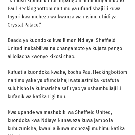
“Kuhusu kipindi kifupi, mpango ni kumuunga mkono
Paul Heckingbottom na timu ya ufundishaji ili kuwa
tayari kwa mchezo wa kwanza wa msimu dhidi ya
Crystal Palace.”
Baada ya kuondoka kwa Iliman Ndiaye, Sheffield
United inakabiliwa na changamoto ya kujaza pengo
aliloliacha kwenye kikosi chao.
Kufuatia kuondoka kwake, kocha Paul Heckingbottom
na timu yake ya ufundishaji watalazimika kutafuta
suluhisho la kuimarisha safu yao ya ushambuliaji ili
kufanikiwa katika Ligi Kuu.
Kwa upande wa mashabiki wa Sheffield United,
kuondoka kwa Ndiaye kunaweza kuwa jambo la
kuhuzunisha, kwani alikuwa mchezaji muhimu katika