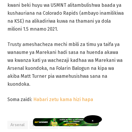
kwani beki huyu wa USMNT alitambulishwa baada ya
kushauriana na Colorado Rapids (ambayo inamilikiwa
na KSE) na alikadiriwa kuwa na thamani ya dola
milioni 1.5 mnamo 2021.
Trusty ameshacheza mechi mbili za timu ya taifa ya
wanaume ya Marekani hadi sasa na huenda akawa
wa kwanza kati ya wachezaji kadhaa wa Marekani wa
Arsenal kuondoka, na Folarin Balogun na kipa wa
akiba Matt Turner pia wamehusishwa sana na
kuondoka.
Soma zaidi:
Habari zetu kama hizi hapa
×
Arsenal
austo trusty
usajili