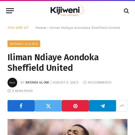
YOU ARE AT:
Home
»
Iliman Ndiaye Aondoka Sheffield United
BIRIANI LA ULAYA
Iliman Ndiaye Aondoka
Sheffield United
BY
BRENDA ULOMI
AUGUST 2, 2023
NO COMMENTS
2 MINS READ