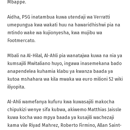
Mbappe.
Aidha, PSG inatambua kuwa utendaji wa Verratti
umepungua kwa wakati huu na hawaridhishwi pia na
mtindo wake wa kujionyesha, kwa mujibu wa
Footmercato.
Mbali na Al-Hilal, Al-Ahli pia wanatajwa kuwa na nia ya
kumsajili Mwitaliano huyo, ingawa inasemekana bado
anapendelea kuhamia klabu ya kwanza baada ya
kutoa mshahara wa kila mwaka wa euro milioni 52 wiki
iliyopita.
Al-Ahli wamefanya kufuru kwa kuwasajili makocha
chipukizi wenye sifa kubwa, akiwemo Matthias Jaissle
kuwa kocha wao mpya baada ya kusajili wachezaji
kama vile Riyad Mahrez, Roberto Firmino, Allan Saint-