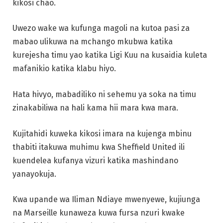
kikosi chao.
Uwezo wake wa kufunga magoli na kutoa pasi za
mabao ulikuwa na mchango mkubwa katika
kurejesha timu yao katika Ligi Kuu na kusaidia kuleta
mafanikio katika klabu hiyo.
Hata hivyo, mabadiliko ni sehemu ya soka na timu
zinakabiliwa na hali kama hii mara kwa mara.
Kujitahidi kuweka kikosi imara na kujenga mbinu
thabiti itakuwa muhimu kwa Sheffield United ili
kuendelea kufanya vizuri katika mashindano
yanayokuja.
Kwa upande wa Iliman Ndiaye mwenyewe, kujiunga
na Marseille kunaweza kuwa fursa nzuri kwake