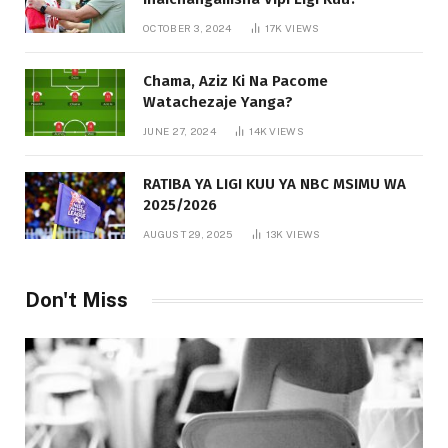
OCTOBER 3, 2024
17K
VIEWS
Chama, Aziz Ki Na Pacome
Watachezaje Yanga?
JUNE 27, 2024
14K
VIEWS
RATIBA YA LIGI KUU YA NBC MSIMU WA
2025/2026
AUGUST 29, 2025
13K
VIEWS
Don't Miss