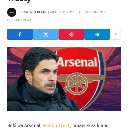
BY
BRENDA ULOMI
AUGUST 2, 2023
NO COMMENTS
2 MINS READ
Beki wa Arsenal,
Auston Trusty
, anaelekea klabu