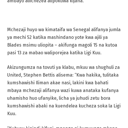
ambayo aliichezea alipokuwa kijana.
Mchezaji huyo wa kimataifa wa Senegal alifanya jumla
ya mechi 52 katika mashindano yote kwa ajili ya
Blades msimu uliopita – akifunga magoli 15 na kutoa
pasi 13 za mabao waliporejea katika Ligi Kuu.
Akizungumza na tovuti ya klabu, mkuu wa shughuli za
United, Stephen Bettis alisema: “Kwa hakika, tulitaka
kumshawishi Iliman akae nasi, lakini kwa bahati
mbaya mchezaji alifanya wazi kuwa anataka kufanya
uhamisho huo ufanyike, licha ya juhudi zetu bora
kumshawishi abaki na kuendelea kucheza soka la Ligi
Kuu.