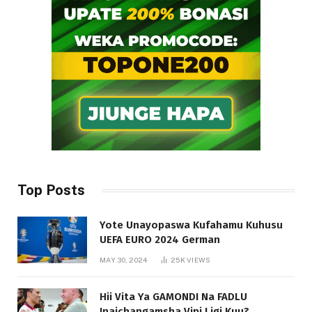
Top Posts
Yote Unayopaswa Kufahamu Kuhusu
UEFA EURO 2024 German
MAY 30, 2024
25K
VIEWS
Hii Vita Ya GAMONDI Na FADLU
Inaichangamsha Vipi Ligi Kuu?