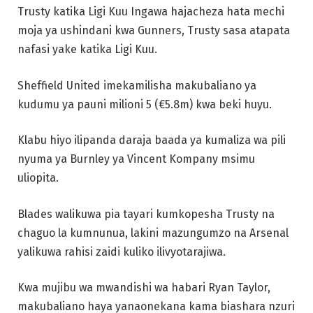
Trusty katika Ligi Kuu Ingawa hajacheza hata mechi
moja ya ushindani kwa Gunners, Trusty sasa atapata
nafasi yake katika Ligi Kuu.
Sheffield United imekamilisha makubaliano ya
kudumu ya pauni milioni 5 (€5.8m) kwa beki huyu.
Klabu hiyo ilipanda daraja baada ya kumaliza wa pili
nyuma ya Burnley ya Vincent Kompany msimu
uliopita.
Blades walikuwa pia tayari kumkopesha Trusty na
chaguo la kumnunua, lakini mazungumzo na Arsenal
yalikuwa rahisi zaidi kuliko ilivyotarajiwa.
Kwa mujibu wa mwandishi wa habari Ryan Taylor,
makubaliano haya yanaonekana kama biashara nzuri