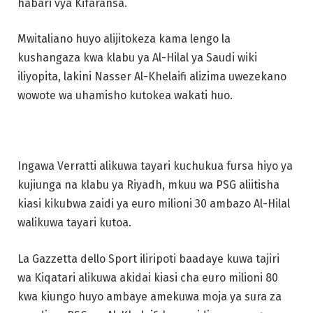
habari vya Kifaransa.
Mwitaliano huyo alijitokeza kama lengo la
kushangaza kwa klabu ya Al-Hilal ya Saudi wiki
iliyopita, lakini Nasser Al-Khelaifi alizima uwezekano
wowote wa uhamisho kutokea wakati huo.
Ingawa Verratti alikuwa tayari kuchukua fursa hiyo ya
kujiunga na klabu ya Riyadh, mkuu wa PSG aliitisha
kiasi kikubwa zaidi ya euro milioni 30 ambazo Al-Hilal
walikuwa tayari kutoa.
La Gazzetta dello Sport iliripoti baadaye kuwa tajiri
wa Kiqatari alikuwa akidai kiasi cha euro milioni 80
kwa kiungo huyo ambaye amekuwa moja ya sura za