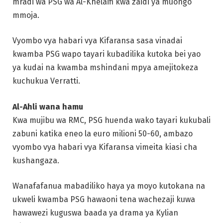
mradi wa PSG wa Al-Khelaifi kwa zaidi ya muongo
mmoja.
Vyombo vya habari vya Kifaransa sasa vinadai
kwamba PSG wapo tayari kubadilika kutoka bei yao
ya kudai na kwamba mshindani mpya amejitokeza
kuchukua Verratti.
Al-Ahli wana hamu
Kwa mujibu wa RMC, PSG huenda wako tayari kukubali
zabuni katika eneo la euro milioni 50-60, ambazo
vyombo vya habari vya Kifaransa vimeita kiasi cha
kushangaza.
Wanafafanua mabadiliko haya ya moyo kutokana na
ukweli kwamba PSG hawaoni tena wachezaji kuwa
hawawezi kuguswa baada ya drama ya Kylian