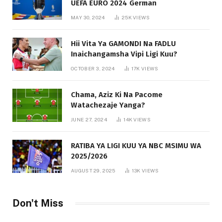
UEFA EURO 2024 German
MAY 30, 2024
25K
VIEWS
Hii Vita Ya GAMONDI Na FADLU
Inaichangamsha Vipi Ligi Kuu?
OCTOBER 3, 2024
17K
VIEWS
Chama, Aziz Ki Na Pacome
Watachezaje Yanga?
JUNE 27, 2024
14K
VIEWS
RATIBA YA LIGI KUU YA NBC MSIMU WA
2025/2026
AUGUST 29, 2025
13K
VIEWS
Don't Miss