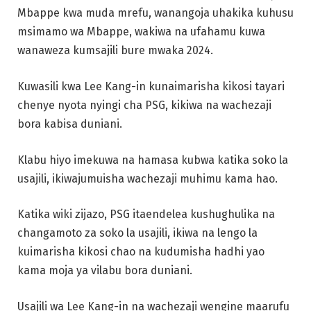
Mbappe kwa muda mrefu, wanangoja uhakika kuhusu
msimamo wa Mbappe, wakiwa na ufahamu kuwa
wanaweza kumsajili bure mwaka 2024.
Kuwasili kwa Lee Kang-in kunaimarisha kikosi tayari
chenye nyota nyingi cha PSG, kikiwa na wachezaji
bora kabisa duniani.
Klabu hiyo imekuwa na hamasa kubwa katika soko la
usajili, ikiwajumuisha wachezaji muhimu kama hao.
Katika wiki zijazo, PSG itaendelea kushughulika na
changamoto za soko la usajili, ikiwa na lengo la
kuimarisha kikosi chao na kudumisha hadhi yao
kama moja ya vilabu bora duniani.
Usajili wa Lee Kang-in na wachezaji wengine maarufu