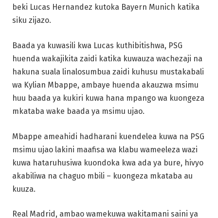
beki Lucas Hernandez kutoka Bayern Munich katika
siku zijazo.
Baada ya kuwasili kwa Lucas kuthibitishwa, PSG
huenda wakajikita zaidi katika kuwauza wachezaji na
hakuna suala linalosumbua zaidi kuhusu mustakabali
wa Kylian Mbappe, ambaye huenda akauzwa msimu
huu baada ya kukiri kuwa hana mpango wa kuongeza
mkataba wake baada ya msimu ujao.
Mbappe ameahidi hadharani kuendelea kuwa na PSG
msimu ujao lakini maafisa wa klabu wameeleza wazi
kuwa hataruhusiwa kuondoka kwa ada ya bure, hivyo
akabiliwa na chaguo mbili – kuongeza mkataba au
kuuza.
Real Madrid, ambao wamekuwa wakitamani saini ya