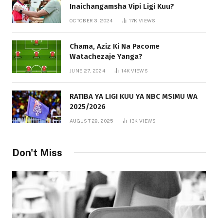
Inaichangamsha Vipi Ligi Kuu?
OCTOBER 3, 2024
17K
VIEWS
Chama, Aziz Ki Na Pacome
Watachezaje Yanga?
JUNE 27, 2024
14K
VIEWS
RATIBA YA LIGI KUU YA NBC MSIMU WA
2025/2026
AUGUST 29, 2025
13K
VIEWS
Don't Miss