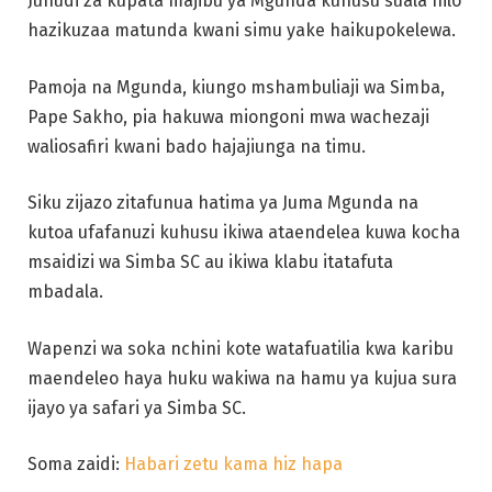
Juhudi za kupata majibu ya Mgunda kuhusu suala hilo
hazikuzaa matunda kwani simu yake haikupokelewa.
Pamoja na Mgunda, kiungo mshambuliaji wa Simba,
Pape Sakho, pia hakuwa miongoni mwa wachezaji
waliosafiri kwani bado hajajiunga na timu.
Siku zijazo zitafunua hatima ya Juma Mgunda na
kutoa ufafanuzi kuhusu ikiwa ataendelea kuwa kocha
msaidizi wa Simba SC au ikiwa klabu itatafuta
mbadala.
Wapenzi wa soka nchini kote watafuatilia kwa karibu
maendeleo haya huku wakiwa na hamu ya kujua sura
ijayo ya safari ya Simba SC.
Soma zaidi:
Habari zetu kama hiz hapa