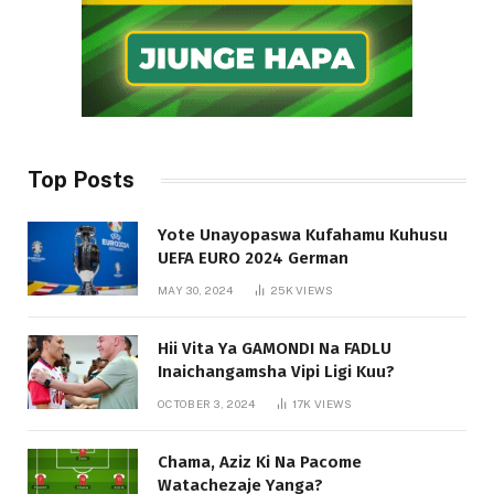
Top Posts
Yote Unayopaswa Kufahamu Kuhusu
UEFA EURO 2024 German
MAY 30, 2024
25K
VIEWS
Hii Vita Ya GAMONDI Na FADLU
Inaichangamsha Vipi Ligi Kuu?
OCTOBER 3, 2024
17K
VIEWS
Chama, Aziz Ki Na Pacome
Watachezaje Yanga?