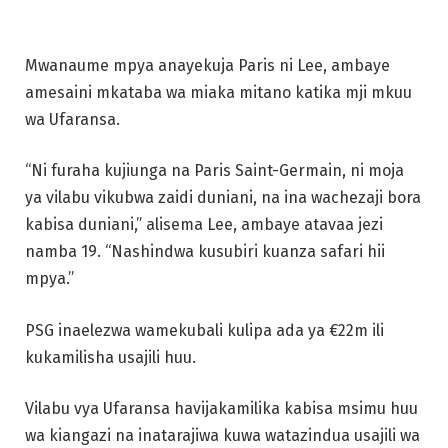
Mwanaume mpya anayekuja Paris ni Lee, ambaye
amesaini mkataba wa miaka mitano katika mji mkuu
wa Ufaransa.
“Ni furaha kujiunga na Paris Saint-Germain, ni moja
ya vilabu vikubwa zaidi duniani, na ina wachezaji bora
kabisa duniani,” alisema Lee, ambaye atavaa jezi
namba 19. “Nashindwa kusubiri kuanza safari hii
mpya.”
PSG inaelezwa wamekubali kulipa ada ya €22m ili
kukamilisha usajili huu.
Vilabu vya Ufaransa havijakamilika kabisa msimu huu
wa kiangazi na inatarajiwa kuwa watazindua usajili wa