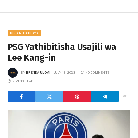
BIRIANI LA ULAYA
PSG Yathibitisha Usajili wa
Lee Kang-in
BY
BRENDA ULOMI
JULY 13, 2023
NO COMMENTS
2 MINS READ