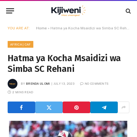
YOU ARE AT:
Home
»
Hatma ya Kocha Msaidizi wa Simba SC Rehani
AFRICA | CAF
Hatma ya Kocha Msaidizi wa
Simba SC Rehani
BY
BRENDA ULOMI
JULY 13, 2023
NO COMMENTS
2 MINS READ