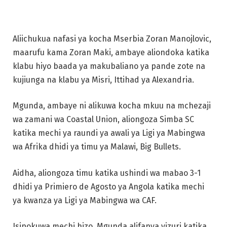
Aliichukua nafasi ya kocha Mserbia Zoran Manojlovic,
maarufu kama Zoran Maki, ambaye aliondoka katika
klabu hiyo baada ya makubaliano ya pande zote na
kujiunga na klabu ya Misri, Ittihad ya Alexandria.
Mgunda, ambaye ni alikuwa kocha mkuu na mchezaji
wa zamani wa Coastal Union, aliongoza Simba SC
katika mechi ya raundi ya awali ya Ligi ya Mabingwa
wa Afrika dhidi ya timu ya Malawi, Big Bullets.
Aidha, aliongoza timu katika ushindi wa mabao 3-1
dhidi ya Primiero de Agosto ya Angola katika mechi
ya kwanza ya Ligi ya Mabingwa wa CAF.
Isipokuwa mechi hizo, Mgunda alifanya vizuri katika