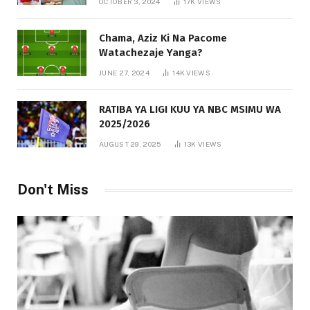
OCTOBER 3, 2024
17K
VIEWS
Chama, Aziz Ki Na Pacome
Watachezaje Yanga?
JUNE 27, 2024
14K
VIEWS
RATIBA YA LIGI KUU YA NBC MSIMU WA
2025/2026
AUGUST 29, 2025
13K
VIEWS
Don't Miss