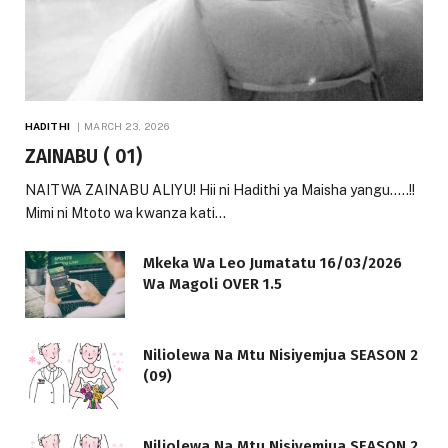
HADITHI
MARCH 23, 2026
ZAINABU ( 01)
NAITWA ZAINABU ALIYU! Hii ni Hadithi ya Maisha yangu…..!!
Mimi ni Mtoto wa kwanza kati…
Mkeka Wa Leo Jumatatu 16/03/2026
Wa Magoli OVER 1.5
Niliolewa Na Mtu Nisiyemjua SEASON 2
(09)
Niliolewa Na Mtu Nisiyemjua SEASON 2