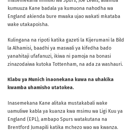
Inasemekana mmiliki wa Spurs, Joe Lewis, aliamua
kumuuza Kane badala ya kumuona nahodha wa
England akienda bure mwaka ujao wakati mkataba
wake utakapoisha.
Kulingana na ripoti katika gazeti la Kijerumani la Bild
la Alhamisi, baadhi ya maswali ya kifedha bado
yanahitaji ufafanuzi, ikiwa ni pamoja na bonasi
zinazodaiwa kutoka Tottenham, na ada za washauri.
Klabu ya Munich inaonekana kuwa na uhakika
kwamba uhamisho utatokea.
Inasemekana Kane alitaka mustakabali wake
uamuliwe kabla ya kuanza kwa msimu wa Ligi Kuu ya
England (EPL), ambapo Spurs watakutana na
Brentford Jumapili katika mchezo wao wa kwanza.