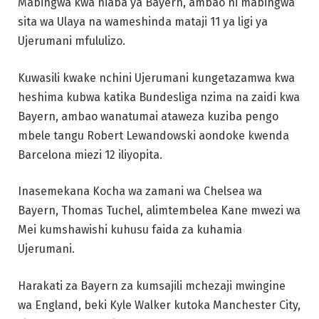
Mabingwa kwa niaba ya Bayern, ambao ni mabingwa
sita wa Ulaya na wameshinda mataji 11 ya ligi ya
Ujerumani mfululizo.
Kuwasili kwake nchini Ujerumani kungetazamwa kwa
heshima kubwa katika Bundesliga nzima na zaidi kwa
Bayern, ambao wanatumai ataweza kuziba pengo
mbele tangu Robert Lewandowski aondoke kwenda
Barcelona miezi 12 iliyopita.
Inasemekana Kocha wa zamani wa Chelsea wa
Bayern, Thomas Tuchel, alimtembelea Kane mwezi wa
Mei kumshawishi kuhusu faida za kuhamia
Ujerumani.
Harakati za Bayern za kumsajili mchezaji mwingine
wa England, beki Kyle Walker kutoka Manchester City,