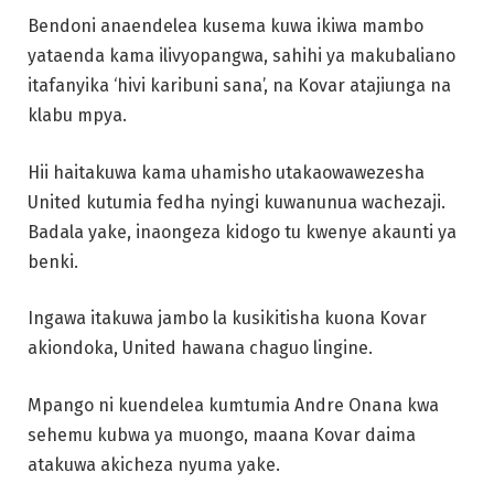
Bendoni anaendelea kusema kuwa ikiwa mambo
yataenda kama ilivyopangwa, sahihi ya makubaliano
itafanyika ‘hivi karibuni sana’, na Kovar atajiunga na
klabu mpya.
Hii haitakuwa kama uhamisho utakaowawezesha
United kutumia fedha nyingi kuwanunua wachezaji.
Badala yake, inaongeza kidogo tu kwenye akaunti ya
benki.
Ingawa itakuwa jambo la kusikitisha kuona Kovar
akiondoka, United hawana chaguo lingine.
Mpango ni kuendelea kumtumia Andre Onana kwa
sehemu kubwa ya muongo, maana Kovar daima
atakuwa akicheza nyuma yake.