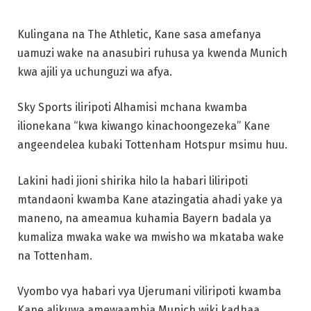
Kulingana na The Athletic, Kane sasa amefanya
uamuzi wake na anasubiri ruhusa ya kwenda Munich
kwa ajili ya uchunguzi wa afya.
Sky Sports iliripoti Alhamisi mchana kwamba
ilionekana “kwa kiwango kinachoongezeka” Kane
angeendelea kubaki Tottenham Hotspur msimu huu.
Lakini hadi jioni shirika hilo la habari liliripoti
mtandaoni kwamba Kane atazingatia ahadi yake ya
maneno, na ameamua kuhamia Bayern badala ya
kumaliza mwaka wake wa mwisho wa mkataba wake
na Tottenham.
Vyombo vya habari vya Ujerumani viliripoti kwamba
Kane alikuwa amewaambia Munich wiki kadhaa