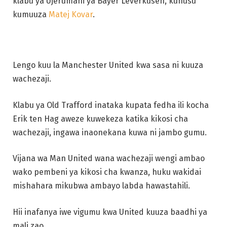
klabu ya Ujerumani ya Bayer Leverkusen, kuhusu
kumuuza
Matej Kovar
.
Lengo kuu la Manchester United kwa sasa ni kuuza
wachezaji.
Klabu ya Old Trafford inataka kupata fedha ili kocha
Erik ten Hag aweze kuwekeza katika kikosi cha
wachezaji, ingawa inaonekana kuwa ni jambo gumu.
Vijana wa Man United wana wachezaji wengi ambao
wako pembeni ya kikosi cha kwanza, huku wakidai
mishahara mikubwa ambayo labda hawastahili.
Hii inafanya iwe vigumu kwa United kuuza baadhi ya
mali zao.