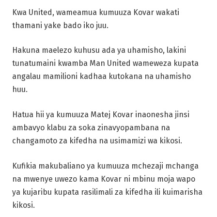
Kwa United, wameamua kumuuza Kovar wakati
thamani yake bado iko juu.
Hakuna maelezo kuhusu ada ya uhamisho, lakini
tunatumaini kwamba Man United wameweza kupata
angalau mamilioni kadhaa kutokana na uhamisho
huu.
Hatua hii ya kumuuza Matej Kovar inaonesha jinsi
ambavyo klabu za soka zinavyopambana na
changamoto za kifedha na usimamizi wa kikosi.
Kufikia makubaliano ya kumuuza mchezaji mchanga
na mwenye uwezo kama Kovar ni mbinu moja wapo
ya kujaribu kupata rasilimali za kifedha ili kuimarisha
kikosi.