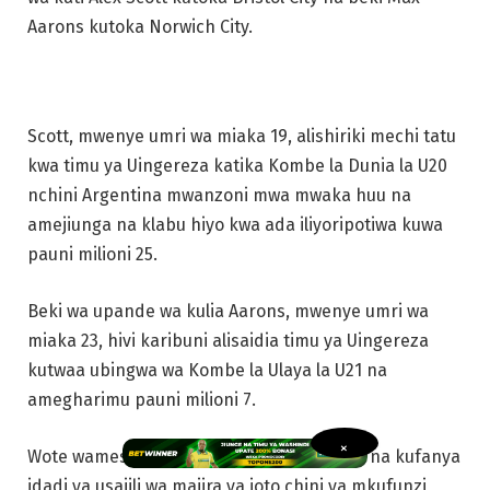
Aarons kutoka Norwich City.
Scott, mwenye umri wa miaka 19, alishiriki mechi tatu
kwa timu ya Uingereza katika Kombe la Dunia la U20
nchini Argentina mwanzoni mwa mwaka huu na
amejiunga na klabu hiyo kwa ada iliyoripotiwa kuwa
pauni milioni 25.
Beki wa upande wa kulia Aarons, mwenye umri wa
miaka 23, hivi karibuni alisaidia timu ya Uingereza
kutwaa ubingwa wa Kombe la Ulaya la U21 na
amegharimu pauni milioni 7.
×
Wote wamesaini mikataba ya muda mrefu na kufanya
idadi ya usajili wa majira ya joto chini ya mkufunzi