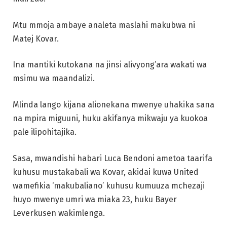
Mtu mmoja ambaye analeta maslahi makubwa ni
Matej Kovar.
Ina mantiki kutokana na jinsi alivyong’ara wakati wa
msimu wa maandalizi.
Mlinda lango kijana alionekana mwenye uhakika sana
na mpira miguuni, huku akifanya mikwaju ya kuokoa
pale ilipohitajika.
Sasa, mwandishi habari Luca Bendoni ametoa taarifa
kuhusu mustakabali wa Kovar, akidai kuwa United
wamefikia ‘makubaliano’ kuhusu kumuuza mchezaji
huyo mwenye umri wa miaka 23, huku Bayer
Leverkusen wakimlenga.