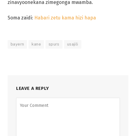
zinavyoonekana zimegonga mwamba.
Soma zaidi:
Habari zetu kama hizi hapa
bayern
kane
spurs
usajili
LEAVE A REPLY