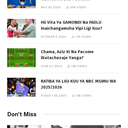
MAY 30, 2024
25K
VIEWS
Hii Vita Ya GAMONDI Na FADLU
Inaichangamsha Vipi Ligi Kuu?
OCTOBER 3, 2024
17K
VIEWS
Chama, Aziz Ki Na Pacome
Watachezaje Yanga?
JUNE 27, 2024
14K
VIEWS
RATIBA YA LIGI KUU YA NBC MSIMU WA
2025/2026
AUGUST 29, 2025
13K
VIEWS
Don't Miss