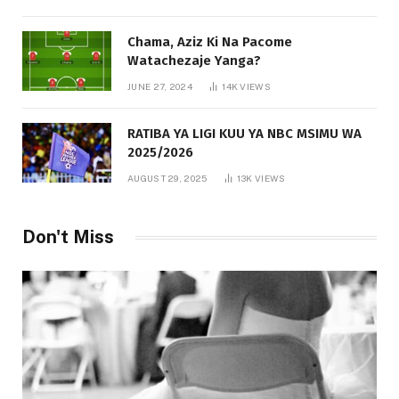
Chama, Aziz Ki Na Pacome
Watachezaje Yanga?
JUNE 27, 2024
14K
VIEWS
RATIBA YA LIGI KUU YA NBC MSIMU WA
2025/2026
AUGUST 29, 2025
13K
VIEWS
Don't Miss