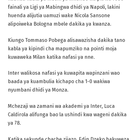
fainali ya Ligi ya Mabingwa dhidi ya Napoli, lakini
huenda alijutia uamuzi wake Nicola Sansone
alipoiweka Bologna mbele dakika ya kwanza.
Kiungo Tommaso Pobega alisawazisha dakika tano
kabla ya kipindi cha mapumziko na pointi moja
kuwaweka Milan katika nafasi ya nne.
Inter walikosa nafasi ya kuwapita wapinzani wao
baada ya kuambulia kichapo cha 1-0 wakiwa
nyumbani dhidi ya Monza.
Mchezaji wa zamani wa akademi ya Inter, Luca
Caldirola alifunga bao la ushindi kwa wageni dakika
ya 78.
Katika sekunde chache zijazo, Edin Dzeko hakuweza