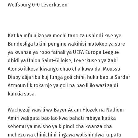
Wolfsburg 0-0 Leverkusen
Katika mfululizo wa mechi tano za ushindi kwenye
Bundesliga lakini pengine wakihisi matokeo ya sare
ya kwanza ya robo fainali ya UEFA Europa League
dhidi ya Union Saint-Gilloise, Leverkusen ya Xabi
Alonso ilikosa kiwango chao cha kawaida. Moussa
Diaby alijaribu kujifunga goli chini, huku bao la Sardar
Azmoun likitoka nje ya goli na bao lililo wazi zaidi
kufikia sasa.
Wachezaji wawili wa Bayer Adam Hlozek na Nadiem
Amiri walipata bao lao kwa bahati mbaya katika
sehemu ya mwisho ya kipindi cha kwanza cha
mchezo wa chinichini, ingawa walishindwa kupata