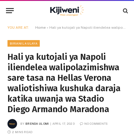
YOU ARE AT:
Home
»
Hali ya kutojali ya Napoli iliendelea walipolazimishwa sare tasa na Hellas Verona waliotishiwa kushuka daraja katika uwanja wa Stadio Diego Armando Maradona
BIRIANI LA ULAYA
Hali ya kutojali ya Napoli
iliendelea walipolazimishwa
sare tasa na Hellas Verona
waliotishiwa kushuka daraja
katika uwanja wa Stadio
Diego Armando Maradona
BY
BRENDA ULOMI
APRIL 17, 2023
NO COMMENTS
2 MINS READ