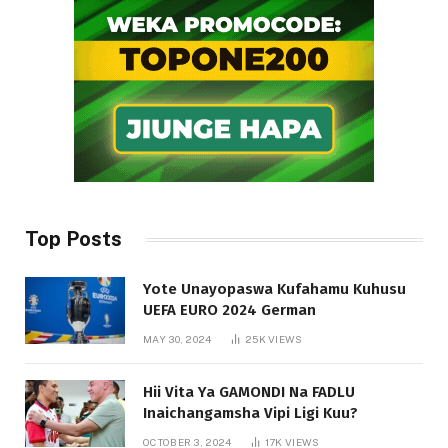
Top Posts
Yote Unayopaswa Kufahamu Kuhusu
UEFA EURO 2024 German
MAY 30, 2024
25K
VIEWS
Hii Vita Ya GAMONDI Na FADLU
Inaichangamsha Vipi Ligi Kuu?
OCTOBER 3, 2024
17K
VIEWS