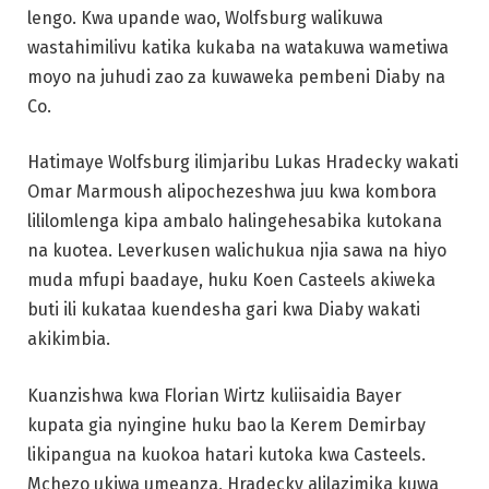
lengo. Kwa upande wao, Wolfsburg walikuwa
wastahimilivu katika kukaba na watakuwa wametiwa
moyo na juhudi zao za kuwaweka pembeni Diaby na
Co.
Hatimaye Wolfsburg ilimjaribu Lukas Hradecky wakati
Omar Marmoush alipochezeshwa juu kwa kombora
lililomlenga kipa ambalo halingehesabika kutokana
na kuotea. Leverkusen walichukua njia sawa na hiyo
muda mfupi baadaye, huku Koen Casteels akiweka
buti ili kukataa kuendesha gari kwa Diaby wakati
akikimbia.
Kuanzishwa kwa Florian Wirtz kuliisaidia Bayer
kupata gia nyingine huku bao la Kerem Demirbay
likipangua na kuokoa hatari kutoka kwa Casteels.
Mchezo ukiwa umeanza, Hradecky alilazimika kuwa