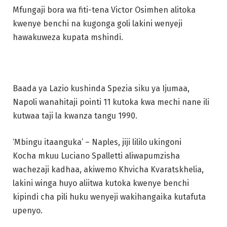
Mfungaji bora wa fiti-tena Victor Osimhen alitoka
kwenye benchi na kugonga goli lakini wenyeji
hawakuweza kupata mshindi.
Baada ya Lazio kushinda Spezia siku ya Ijumaa,
Napoli wanahitaji pointi 11 kutoka kwa mechi nane ili
kutwaa taji la kwanza tangu 1990.
‘Mbingu itaanguka’ – Naples, jiji lililo ukingoni
Kocha mkuu Luciano Spalletti aliwapumzisha
wachezaji kadhaa, akiwemo Khvicha Kvaratskhelia,
lakini winga huyo aliitwa kutoka kwenye benchi
kipindi cha pili huku wenyeji wakihangaika kutafuta
upenyo.