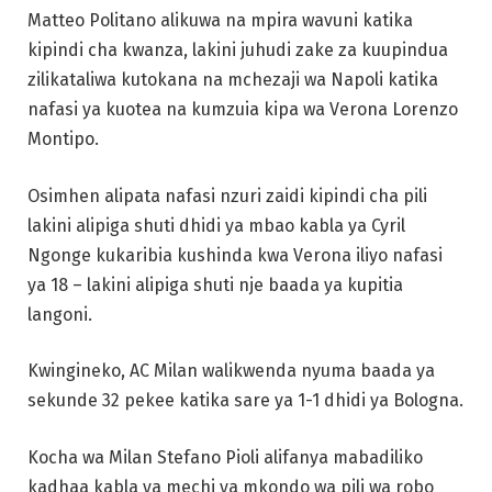
Matteo Politano alikuwa na mpira wavuni katika
kipindi cha kwanza, lakini juhudi zake za kuupindua
zilikataliwa kutokana na mchezaji wa Napoli katika
nafasi ya kuotea na kumzuia kipa wa Verona Lorenzo
Montipo.
Osimhen alipata nafasi nzuri zaidi kipindi cha pili
lakini alipiga shuti dhidi ya mbao kabla ya Cyril
Ngonge kukaribia kushinda kwa Verona iliyo nafasi
ya 18 – lakini alipiga shuti nje baada ya kupitia
langoni.
Kwingineko, AC Milan walikwenda nyuma baada ya
sekunde 32 pekee katika sare ya 1-1 dhidi ya Bologna.
Kocha wa Milan Stefano Pioli alifanya mabadiliko
kadhaa kabla ya mechi ya mkondo wa pili wa robo