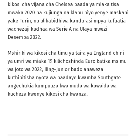
kikosi cha vijana cha Chelsea baada ya miaka tisa
mwaka 2020 na kujiunga na klabu hiyo yenye maskani
yake Turin, na alikabidhiwa kandarasi mpya kufuatia
wachezaji kadhaa wa Serie A na Ulaya mwezi
Desemba 2022.
Mshiriki wa kikosi cha timu ya taifa ya England chini
ya umri wa miaka 19 kilichoshinda Euro katika msimu
wa joto wa 2022, Iling-Junior bado anaweza
kuthibitisha nyota wa baadaye kwamba Southgate
angechukia kumpuuza kwa muda wa kawaida wa
kucheza kwenye kikosi cha kwanza.