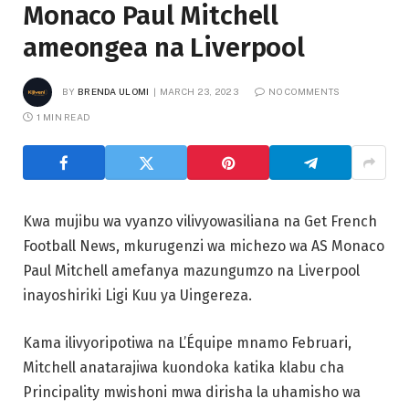
Monaco Paul Mitchell
ameongea na Liverpool
BY
BRENDA ULOMI
MARCH 23, 2023
NO COMMENTS
1 MIN READ
Kwa mujibu wa vyanzo vilivyowasiliana na Get French
Football News, mkurugenzi wa michezo wa AS Monaco
Paul Mitchell amefanya mazungumzo na Liverpool
inayoshiriki Ligi Kuu ya Uingereza.
Kama ilivyoripotiwa na L’Équipe mnamo Februari,
Mitchell anatarajiwa kuondoka katika klabu cha
Principality mwishoni mwa dirisha la uhamisho wa