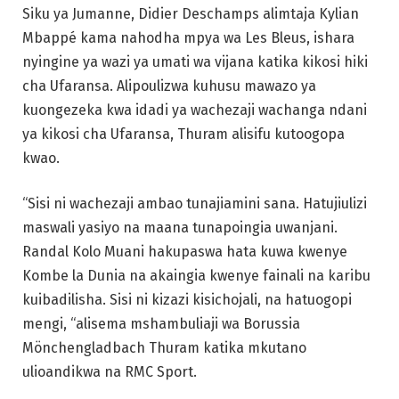
Siku ya Jumanne, Didier Deschamps alimtaja Kylian
Mbappé kama nahodha mpya wa Les Bleus, ishara
nyingine ya wazi ya umati wa vijana katika kikosi hiki
cha Ufaransa. Alipoulizwa kuhusu mawazo ya
kuongezeka kwa idadi ya wachezaji wachanga ndani
ya kikosi cha Ufaransa, Thuram alisifu kutoogopa
kwao.
“Sisi ni wachezaji ambao tunajiamini sana. Hatujiulizi
maswali yasiyo na maana tunapoingia uwanjani.
Randal Kolo Muani hakupaswa hata kuwa kwenye
Kombe la Dunia na akaingia kwenye fainali na karibu
kuibadilisha. Sisi ni kizazi kisichojali, na hatuogopi
mengi, “alisema mshambuliaji wa Borussia
Mönchengladbach Thuram katika mkutano
ulioandikwa na RMC Sport.