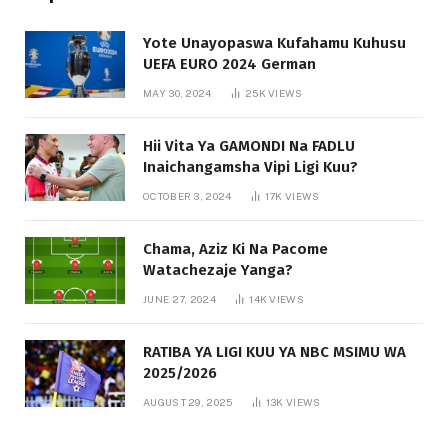
Yote Unayopaswa Kufahamu Kuhusu
UEFA EURO 2024 German
MAY 30, 2024
25K
VIEWS
Hii Vita Ya GAMONDI Na FADLU
Inaichangamsha Vipi Ligi Kuu?
OCTOBER 3, 2024
17K
VIEWS
Chama, Aziz Ki Na Pacome
Watachezaje Yanga?
JUNE 27, 2024
14K
VIEWS
RATIBA YA LIGI KUU YA NBC MSIMU WA
2025/2026
AUGUST 29, 2025
13K
VIEWS