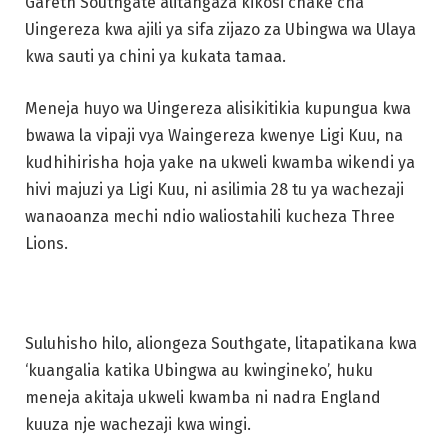
Gareth Southgate alitangaza kikosi chake cha
Uingereza kwa ajili ya sifa zijazo za Ubingwa wa Ulaya
kwa sauti ya chini ya kukata tamaa.
Meneja huyo wa Uingereza alisikitikia kupungua kwa
bwawa la vipaji vya Waingereza kwenye Ligi Kuu, na
kudhihirisha hoja yake na ukweli kwamba wikendi ya
hivi majuzi ya Ligi Kuu, ni asilimia 28 tu ya wachezaji
wanaoanza mechi ndio waliostahili kucheza Three
Lions.
Suluhisho hilo, aliongeza Southgate, litapatikana kwa
‘kuangalia katika Ubingwa au kwingineko’, huku
meneja akitaja ukweli kwamba ni nadra England
kuuza nje wachezaji kwa wingi.