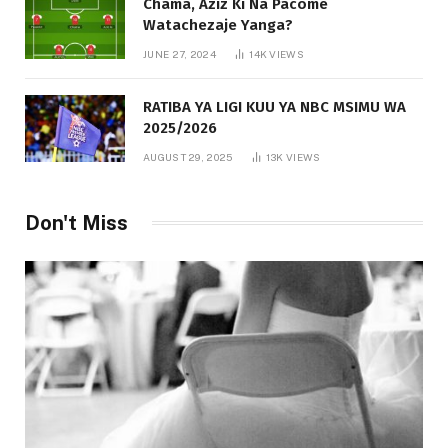
Chama, Aziz Ki Na Pacome
Watachezaje Yanga?
JUNE 27, 2024
14K
VIEWS
RATIBA YA LIGI KUU YA NBC MSIMU WA
2025/2026
AUGUST 29, 2025
13K
VIEWS
Don't Miss