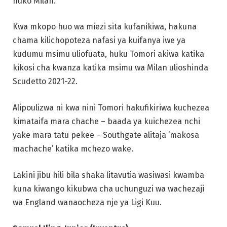
huko Milan.
Kwa mkopo huo wa miezi sita kufanikiwa, hakuna
chama kilichopoteza nafasi ya kuifanya iwe ya
kudumu msimu uliofuata, huku Tomori akiwa katika
kikosi cha kwanza katika msimu wa Milan ulioshinda
Scudetto 2021-22.
Alipoulizwa ni kwa nini Tomori hakufikiriwa kuchezea
kimataifa mara chache – baada ya kuichezea nchi
yake mara tatu pekee – Southgate alitaja ‘makosa
machache’ katika mchezo wake.
Lakini jibu hili bila shaka litavutia wasiwasi kwamba
kuna kiwango kikubwa cha uchunguzi wa wachezaji
wa England wanaocheza nje ya Ligi Kuu.