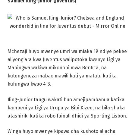
Samuel Iling-Junior (Juventus)
Mchezaji huyo mwenye umri wa miaka 19 ndiye pekee
aliyeng’ara kwa Juventus walipotoka kwenye Ligi ya
Mabingwa wakiwa mikononi mwa Benfica, na
kutengeneza mabao mawili kati ya matatu katika
kufungwa kwao 4-3.
Iling-Junior tangu wakati huo amejipambanua katika
kampeni ya Ligi ya Uropa ya Bibi Kizee, na bila shaka
atashiriki katika robo fainali dhidi ya Sporting Lisbon.
Winga huyo mwenye kipawa cha kushoto aliacha