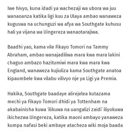
Iwe hivyo, kuna idadi ya wachezaji wa ubora wa juu
wanaoanza katika ligi kuu za Ulaya ambao wanaweza
kuguswa na uchunguzi wa afya wa Southgate kuhusu
hali ya vijana wa Uingereza wanaotarajiwa.
Baadhi yao, kama vile Fikayo Tomori na Tammy
Abraham, ambao wanajadiliwa mara kwa mara lakini
chaguo ambazo hazitumiwi mara kwa mara kwa
England, wanaweza kujiuliza kama Southgate anatoa
kipaumbele kwa vilabu vilivyo nje ya Ligi ya Premia.
Hakika, Southgate baadaye alirejelea kutazama
mechi ya Fikayo Tomori dhidi ya Tottenham na
akabainisha kuwa ‘ilikuwa na uangalizi zaidi’ iliyokuwa
ikichezwa Uingereza, katika maoni ambayo yanaweza
kumpa nafasi beki ambaye atacheza wiki moja baada