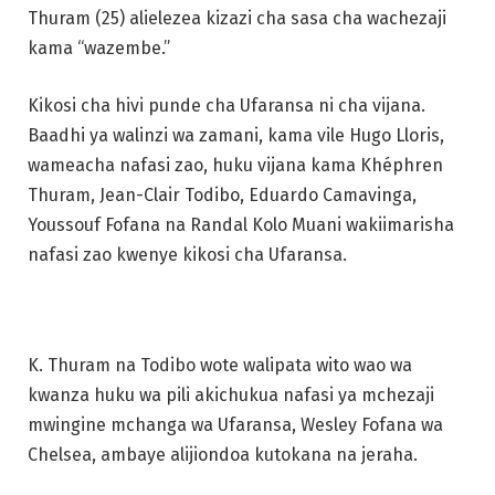
Thuram (25) alielezea kizazi cha sasa cha wachezaji
kama “wazembe.”
Kikosi cha hivi punde cha Ufaransa ni cha vijana.
Baadhi ya walinzi wa zamani, kama vile Hugo Lloris,
wameacha nafasi zao, huku vijana kama Khéphren
Thuram, Jean-Clair Todibo, Eduardo Camavinga,
Youssouf Fofana na Randal Kolo Muani wakiimarisha
nafasi zao kwenye kikosi cha Ufaransa.
K. Thuram na Todibo wote walipata wito wao wa
kwanza huku wa pili akichukua nafasi ya mchezaji
mwingine mchanga wa Ufaransa, Wesley Fofana wa
Chelsea, ambaye alijiondoa kutokana na jeraha.