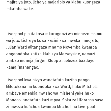
majira ya joto, licha ya majaribio ya klabu kuongeza
mkataba wake.
Liverpool pia itakosa mkurugenzi wa michezo msimu
wa joto. Licha ya kuwa kazini kwa mwaka mmoja tu,
Julian Ward alitangaza mnamo Novemba kwamba
angeondoka katika klabu ya Merseyside, uamuzi
ambao meneja Jürgen Klopp aliuelezea baadaye
kama “mshangao.”
Liverpool kwa hivyo wanatafuta kuziba pengo
lililotokana na kuondoka kwa Ward, huku Mitchell,
ambaye amefikia mwisho wa misheni yake huko
Monaco, anatafuta kazi mpya. Soka za Ufaransa sasa
zinaweza kufichua kwamba Mitchell na Liverpool