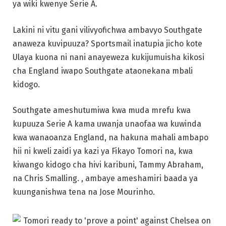
ya wiki kwenye Serie A.
Lakini ni vitu gani vilivyofichwa ambavyo Southgate
anaweza kuvipuuza? Sportsmail inatupia jicho kote
Ulaya kuona ni nani anayeweza kukijumuisha kikosi
cha England iwapo Southgate ataonekana mbali
kidogo.
Southgate ameshutumiwa kwa muda mrefu kwa
kupuuza Serie A kama uwanja unaofaa wa kuwinda
kwa wanaoanza England, na hakuna mahali ambapo
hii ni kweli zaidi ya kazi ya Fikayo Tomori na, kwa
kiwango kidogo cha hivi karibuni, Tammy Abraham,
na Chris Smalling. , ambaye ameshamiri baada ya
kuunganishwa tena na Jose Mourinho.