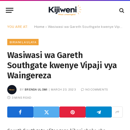
YOU ARE AT:
Home
»
Wasiwasi wa Gareth Southgate kwenye Vipaji vya Waingereza
BIRIANI LA ULAYA
Wasiwasi wa Gareth
Southgate kwenye Vipaji vya
Waingereza
BY
BRENDA ULOMI
MARCH 23, 2023
NO COMMENTS
3 MINS READ