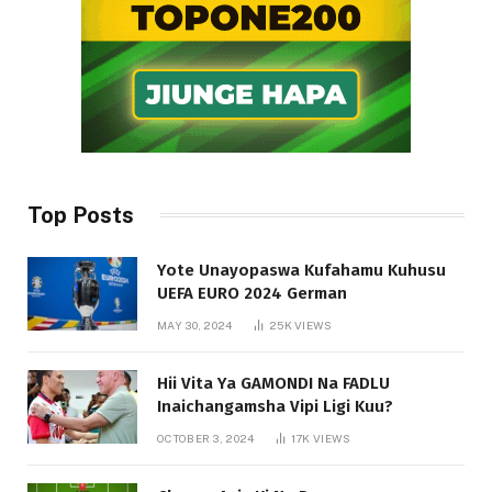
Top Posts
Yote Unayopaswa Kufahamu Kuhusu
UEFA EURO 2024 German
MAY 30, 2024
25K
VIEWS
Hii Vita Ya GAMONDI Na FADLU
Inaichangamsha Vipi Ligi Kuu?
OCTOBER 3, 2024
17K
VIEWS