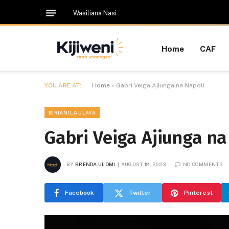
Wasiliana Nasi
Home
CAF
YOU ARE AT:
Home
»
Gabri Veiga Ajiunga na Napoli
BIRIANI LA ULAYA
Gabri Veiga Ajiunga na
BY
BRENDA ULOMI
AUGUST 18, 2023
NO COMMENTS
Facebook
Twitter
Pinterest