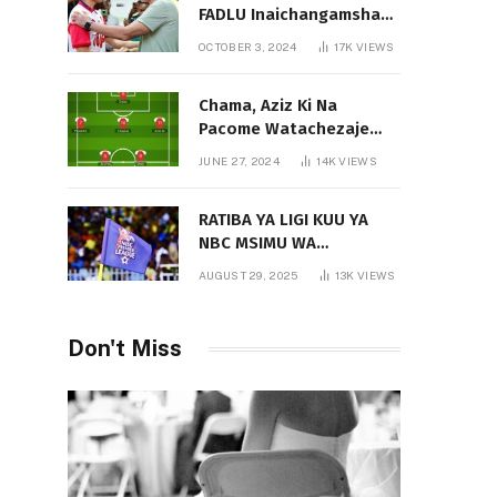
FADLU Inaichangamsha
Vipi Ligi Kuu?
OCTOBER 3, 2024
17K
VIEWS
Chama, Aziz Ki Na
Pacome Watachezaje
Yanga?
JUNE 27, 2024
14K
VIEWS
RATIBA YA LIGI KUU YA
NBC MSIMU WA
2025/2026
AUGUST 29, 2025
13K
VIEWS
Don't Miss