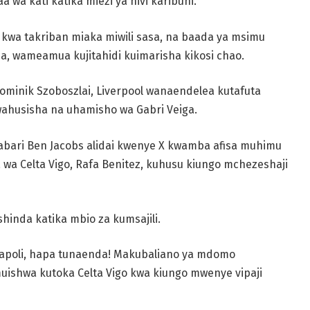
wa kati katika miezi ya hivi karibuni.
i kwa takriban miaka miwili sasa, na baada ya msimu
a, wameamua kujitahidi kuimarisha kikosi chao.
 Dominik Szoboszlai, Liverpool wanaendelea kutafuta
ewahusisha na uhamisho wa Gabri Veiga.
a habari Ben Jacobs alidai kwenye X kwamba afisa muhimu
wa Celta Vigo, Rafa Benitez, kuhusu kiungo mchezeshaji
inda katika mbio za kumsajili.
 Napoli, hapa tunaenda! Makubaliano ya mdomo
ishwa kutoka Celta Vigo kwa kiungo mwenye vipaji