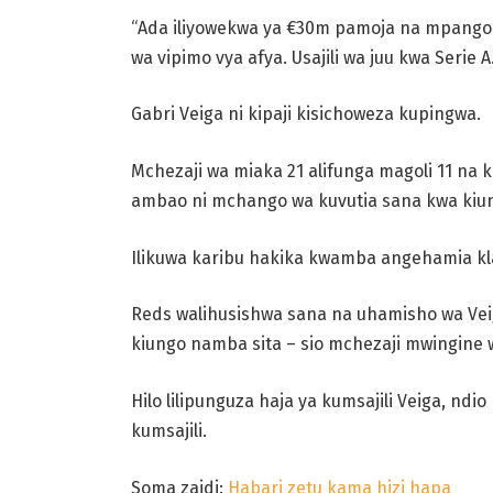
“Ada iliyowekwa ya €30m pamoja na mpango
wa vipimo vya afya. Usajili wa juu kwa Serie A.
Gabri Veiga ni kipaji kisichoweza kupingwa.
Mchezaji wa miaka 21 alifunga magoli 11 na 
ambao ni mchango wa kuvutia sana kwa kiu
Ilikuwa karibu hakika kwamba angehamia kla
Reds walihusishwa sana na uhamisho wa Veig
kiungo namba sita – sio mchezaji mwingine 
Hilo lilipunguza haja ya kumsajili Veiga, 
kumsajili.
Soma zaidi:
Habari zetu kama hizi hapa