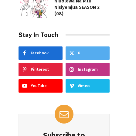
Niliolewa Na Mtu
Nisiyemjua SEASON 2
(08)
Stay In Touch
Facebook
X
Pinterest
Instagram
YouTube
Vimeo
Subscribe to