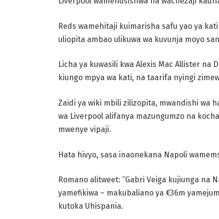
Liverpool wamehusishwa na wachezaji kadhaa 
Reds wamehitaji kuimarisha safu yao ya kat
uliopita ambao ulikuwa wa kuvunja moyo san
Licha ya kuwasili kwa Alexis Mac Allister na
kiungo mpya wa kati, na taarifa nyingi zim
Zaidi ya wiki mbili zilizopita, mwandishi w
wa Liverpool alifanya mazungumzo na kocha 
mwenye vipaji.
Hata hivyo, sasa inaonekana Napoli wamemsh
Romano alitweet: “Gabri Veiga kujiunga na
yamefikiwa – makubaliano ya €36m yamejumu
kutoka Uhispania.