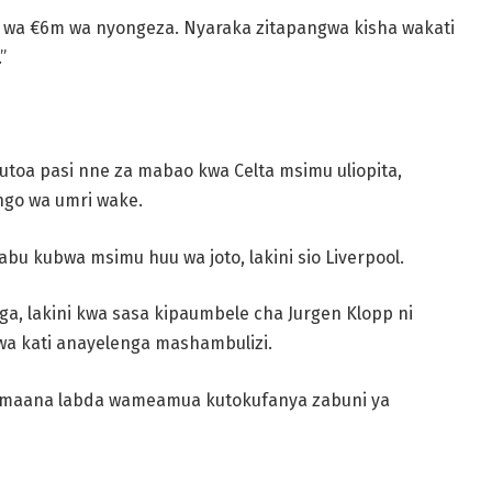
 wa €6m wa nyongeza. Nyaraka zitapangwa kisha wakati
”
kutoa pasi nne za mabao kwa Celta msimu uliopita,
ngo wa umri wake.
bu kubwa msimu huu wa joto, lakini sio Liverpool.
a, lakini kwa sasa kipaumbele cha Jurgen Klopp ni
wa kati anayelenga mashambulizi.
ndio maana labda wameamua kutokufanya zabuni ya