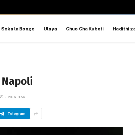
Soka la Bongo
Ulaya
Chuo Cha Kubeti
Hadithi za
 Napoli
2 MINS READ
Telegram