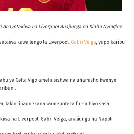
i Anayetakiwa na Liverpool Anajiunga na Klabu Nyingine
etajwa kuwa lengo la Liverpool,
Gabri Veiga
, yupo karibu
labu ya Celta Vigo amehusishwa na uhamisho kwenye
aribuni.
, lakini inaonekana wamepoteza fursa hiyo sasa.
wa na Liverpool, Gabri Veiga, anajiunga na Napoli