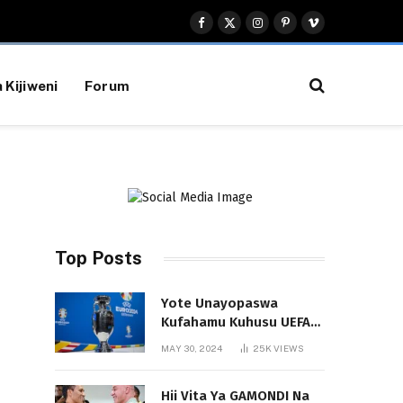
Facebook
X
Instagram
Pinterest
Vimeo
(Twitter)
 Kijiweni
Forum
Top Posts
Yote Unayopaswa
Kufahamu Kuhusu UEFA
EURO 2024 German
MAY 30, 2024
25K
VIEWS
Hii Vita Ya GAMONDI Na