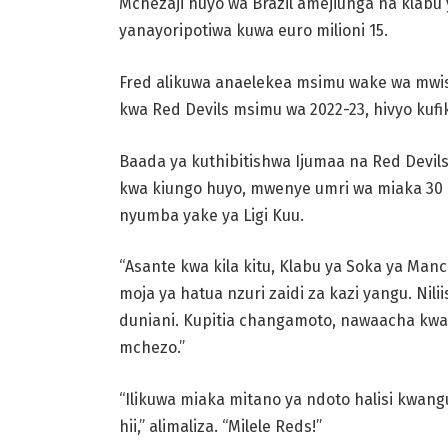
Mchezaji huyo wa Brazil amejiunga na klabu
yanayoripotiwa kuwa euro milioni 15.
Fred alikuwa anaelekea msimu wake wa mwis
kwa Red Devils msimu wa 2022-23, hivyo kufik
Baada ya kuthibitishwa Ijumaa na Red Dev
kwa kiungo huyo, mwenye umri wa miaka 30 
nyumba yake ya Ligi Kuu.
“Asante kwa kila kitu, Klabu ya Soka ya Man
moja ya hatua nzuri zaidi za kazi yangu. Nili
duniani. Kupitia changamoto, nawaacha kwa uj
mchezo.”
“Ilikuwa miaka mitano ya ndoto halisi kwang
hii,” alimaliza. “Milele Reds!”