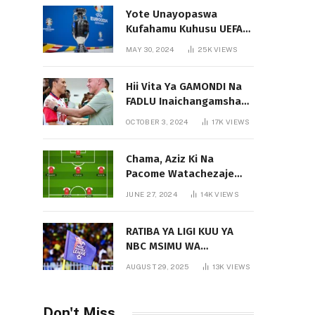
Yote Unayopaswa
Kufahamu Kuhusu UEFA
EURO 2024 German
MAY 30, 2024
25K
VIEWS
Hii Vita Ya GAMONDI Na
FADLU Inaichangamsha
Vipi Ligi Kuu?
OCTOBER 3, 2024
17K
VIEWS
Chama, Aziz Ki Na
Pacome Watachezaje
Yanga?
JUNE 27, 2024
14K
VIEWS
RATIBA YA LIGI KUU YA
NBC MSIMU WA
2025/2026
AUGUST 29, 2025
13K
VIEWS
Don't Miss