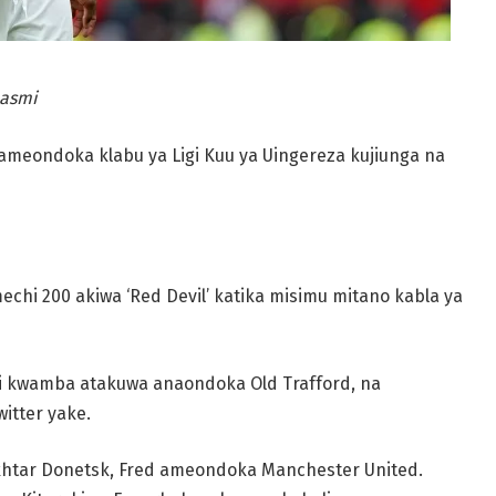
Rasmi
 ameondoka klabu ya Ligi Kuu ya Uingereza kujiunga na
echi 200 akiwa ‘Red Devil’ katika misimu mitano kabla ya
 kwamba atakuwa anaondoka Old Trafford, na
itter yake.
khtar Donetsk, Fred ameondoka Manchester United.