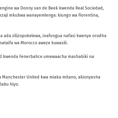
ngine wa Donny van de Beek kwenda Real Sociedad,
ezaji mkubwa wanayemlenga: kiungo wa Fiorentina,
a ada zilizopokelewa, inafungua nafasi kwenye orodha
imataifa wa Morocco aweze kuwasili.
ed kwenda Fenerbahce umewaacha mashabiki na
 Manchester United kwa miaka mitano, akionyesha
labu hiyo.