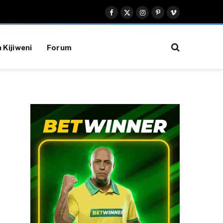
Facebook
X
Instagram
Pinterest
Vimeo
(Twitter)
 Kijiweni
Forum