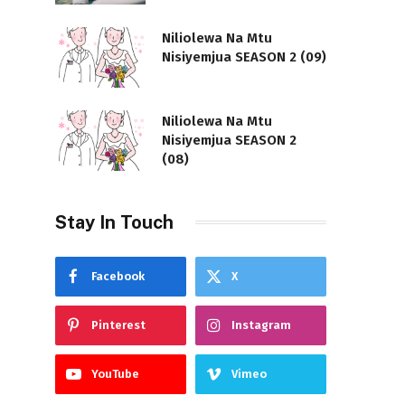
Niliolewa Na Mtu
Nisiyemjua SEASON 2 (09)
Niliolewa Na Mtu
Nisiyemjua SEASON 2
(08)
Stay In Touch
Facebook
X
Pinterest
Instagram
YouTube
Vimeo