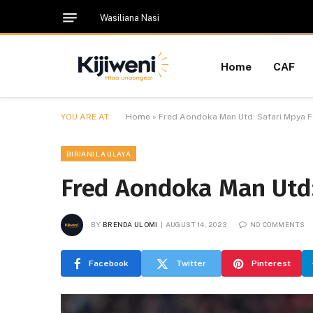
Wasiliana Nasi
Home
CAF
YOU ARE AT:
Home
»
Fred Aondoka Man Utd: Safari Mpya 
BIRIANI LA ULAYA
Fred Aondoka Man Utd:
BY
BRENDA ULOMI
AUGUST 14, 2023
NO COMMENTS
Facebook
Twitter
Pinterest