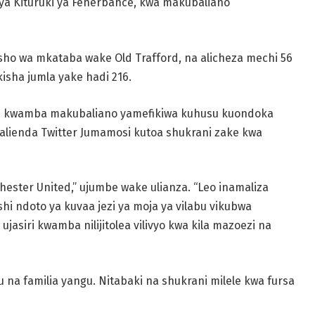
 ya Kituruki ya Fenerbahce, kwa makubaliano
ho wa mkataba wake Old Trafford, na alicheza mechi 56
isha jumla yake hadi 216.
ils kwamba makubaliano yamefikiwa kuhusu kuondoka
alienda Twitter Jumamosi kutoa shukrani zake kwa
chester United,” ujumbe wake ulianza. “Leo inamaliza
ishi ndoto ya kuvaa jezi ya moja ya vilabu vikubwa
asiri kwamba nilijitolea vilivyo kwa kila mazoezi na
u na familia yangu. Nitabaki na shukrani milele kwa fursa