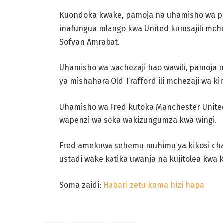
Kuondoka kwake, pamoja na uhamisho wa pe
inafungua mlango kwa United kumsajili mch
Sofyan Amrabat.
Uhamisho wa wachezaji hao wawili, pamoja n
ya mishahara Old Trafford ili mchezaji wa k
Uhamisho wa Fred kutoka Manchester Unit
wapenzi wa soka wakizungumza kwa wingi.
Fred amekuwa sehemu muhimu ya kikosi cha
ustadi wake katika uwanja na kujitolea kwa k
Soma zaidi:
Habari zetu kama hizi hapa