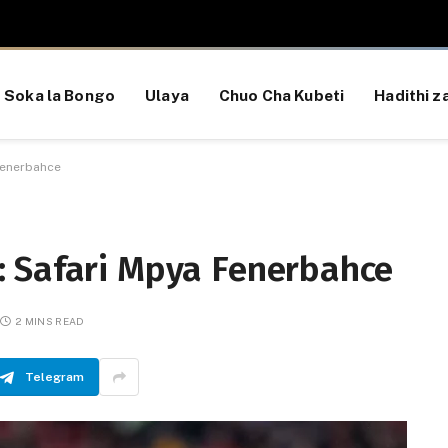
Soka la Bongo
Ulaya
Chuo Cha Kubeti
Hadithi za
Fenerbahce
 Safari Mpya Fenerbahce
2 MINS READ
Telegram