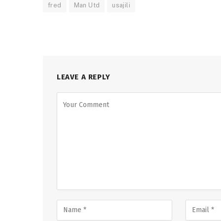
fred
Man Utd
usajili
LEAVE A REPLY