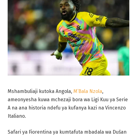
Mshambuliaji kutoka Angola,
M’Bala Nzola
,
ameonyesha kuwa mchezaji bora wa Ligi Kuu ya Serie
A na ana historia ndefu ya kufanya kazi na Vincenzo
Italiano.
Safari ya Fiorentina ya kumtafuta mbadala wa Dušan