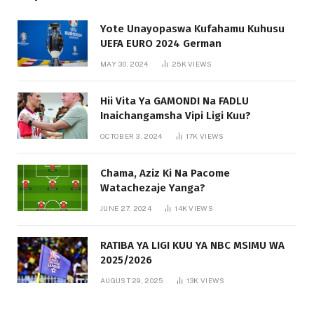
Yote Unayopaswa Kufahamu Kuhusu
UEFA EURO 2024 German
MAY 30, 2024
25K
VIEWS
Hii Vita Ya GAMONDI Na FADLU
Inaichangamsha Vipi Ligi Kuu?
OCTOBER 3, 2024
17K
VIEWS
Chama, Aziz Ki Na Pacome
Watachezaje Yanga?
JUNE 27, 2024
14K
VIEWS
RATIBA YA LIGI KUU YA NBC MSIMU WA
2025/2026
AUGUST 29, 2025
13K
VIEWS