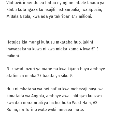
Vlahović inaendelea hatua nyingine mbele baada ya
klabu kutangaza kumsajili mshambuliaji wa Spezia,
M’Bala Nzola, kwa ada ya takriban €12 milioni.
Hatujasikia mengi kuhusu mkataba huo, lakini
inawezekana kuwa ni kwa miaka kama 4 kwa €1.5
milioni.
Ni zawadi nzuri ya mapema kwa kijana huyu ambaye
atatimiza miaka 27 baada ya siku 9.
Huu ni mkataba wa bei nafuu kwa mchezaji huyu wa
kimataifa wa Angola, ambaye awali alitajwa kuuzwa
kwa dau mara mbili ya hicho, huku West Ham, AS
Roma, na Torino wote wakimmezea mate.