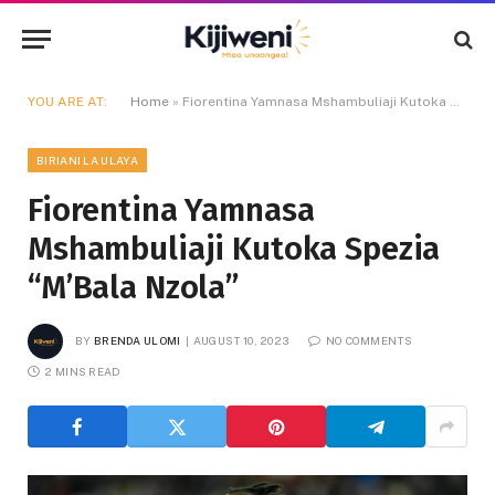
YOU ARE AT:
Home
»
Fiorentina Yamnasa Mshambuliaji Kutoka Spezia “M’Bala Nzola”
BIRIANI LA ULAYA
Fiorentina Yamnasa
Mshambuliaji Kutoka Spezia
“M’Bala Nzola”
BY
BRENDA ULOMI
AUGUST 10, 2023
NO COMMENTS
2 MINS READ