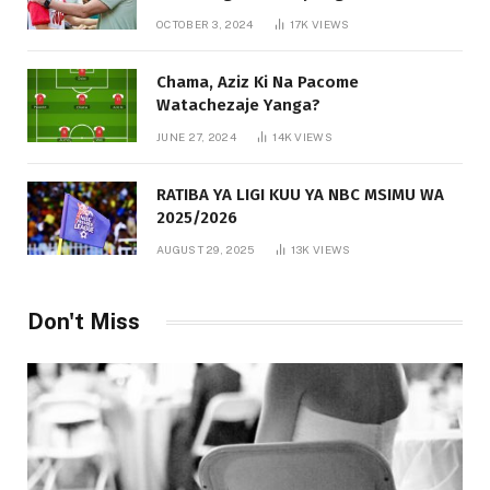
OCTOBER 3, 2024
17K
VIEWS
Chama, Aziz Ki Na Pacome
Watachezaje Yanga?
JUNE 27, 2024
14K
VIEWS
RATIBA YA LIGI KUU YA NBC MSIMU WA
2025/2026
AUGUST 29, 2025
13K
VIEWS
Don't Miss