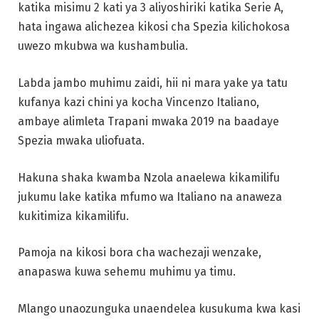
katika misimu 2 kati ya 3 aliyoshiriki katika Serie A,
hata ingawa alichezea kikosi cha Spezia kilichokosa
uwezo mkubwa wa kushambulia.
Labda jambo muhimu zaidi, hii ni mara yake ya tatu
kufanya kazi chini ya kocha Vincenzo Italiano,
ambaye alimleta Trapani mwaka 2019 na baadaye
Spezia mwaka uliofuata.
Hakuna shaka kwamba Nzola anaelewa kikamilifu
jukumu lake katika mfumo wa Italiano na anaweza
kukitimiza kikamilifu.
Pamoja na kikosi bora cha wachezaji wenzake,
anapaswa kuwa sehemu muhimu ya timu.
Mlango unaozunguka unaendelea kusukuma kwa kasi