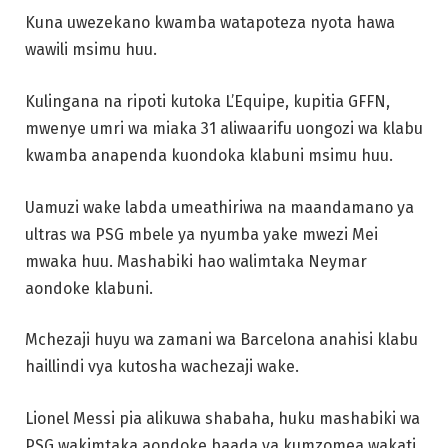
Kuna uwezekano kwamba watapoteza nyota hawa
wawili msimu huu.
Kulingana na ripoti kutoka L’Equipe, kupitia GFFN,
mwenye umri wa miaka 31 aliwaarifu uongozi wa klabu
kwamba anapenda kuondoka klabuni msimu huu.
Uamuzi wake labda umeathiriwa na maandamano ya
ultras wa PSG mbele ya nyumba yake mwezi Mei
mwaka huu. Mashabiki hao walimtaka Neymar
aondoke klabuni.
Mchezaji huyu wa zamani wa Barcelona anahisi klabu
haillindi vya kutosha wachezaji wake.
Lionel Messi pia alikuwa shabaha, huku mashabiki wa
PSG wakimtaka aondoke baada ya kumzomea wakati