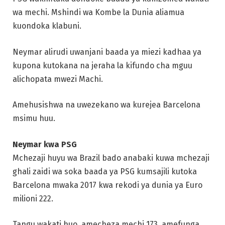
wa mechi. Mshindi wa Kombe la Dunia aliamua
kuondoka klabuni.
Neymar alirudi uwanjani baada ya miezi kadhaa ya
kupona kutokana na jeraha la kifundo cha mguu
alichopata mwezi Machi.
Amehusishwa na uwezekano wa kurejea Barcelona
msimu huu.
Neymar kwa PSG
Mchezaji huyu wa Brazil bado anabaki kuwa mchezaji
ghali zaidi wa soka baada ya PSG kumsajili kutoka
Barcelona mwaka 2017 kwa rekodi ya dunia ya Euro
milioni 222.
Tangu wakati huo, amecheza mechi 173, amefunga