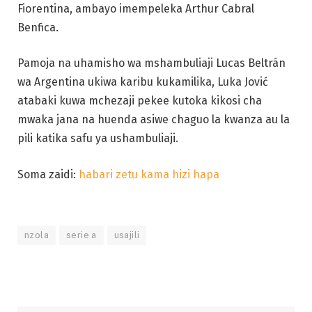
Fiorentina, ambayo imempeleka Arthur Cabral
Benfica.
Pamoja na uhamisho wa mshambuliaji Lucas Beltrán
wa Argentina ukiwa karibu kukamilika, Luka Jović
atabaki kuwa mchezaji pekee kutoka kikosi cha
mwaka jana na huenda asiwe chaguo la kwanza au la
pili katika safu ya ushambuliaji.
Soma zaidi:
habari zetu kama hizi hapa
nzola
serie a
usajili