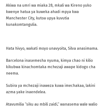
Akiwa na umri wa miaka 28, mkali wa Kireno yuko
kwenye hatua ya kuweka ahadi mpya kwa
Manchester City, kutoa upya kuvutia
kunakomtangulia.
Hata hivyo, wakati moyo unavyoita, Silva anasimama.
Barcelona inasemesha nyuma, kimya chao ni kilio
kikubwa kinachomtaka mchezaji awape kidogo cha
neema.
Subira ya mchezaji inaweza kuwa imechakaa, lakini
azma yake inaendelea.
Atavumilia “siku au mbili zaidi,” wanasema wale walio