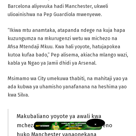
Barcelona aliyevuka hadi Manchester, ukweli
ulioainishwa na Pep Guardiola mwenyewe.
“Ikiwa mtu anamtaka, atapanda ndege na kuja hapa
kuzungumza na mkurugenzi wetu wa michezo na
Afisa Mtendaji Mkuu. Kwa hali yoyote, hatujapokea
kutoa kufaa bado,” Pep alisema, akiacha mlango wazi,
kabla ya Ngao ya Jamii dhidi ya Arsenal.
Msimamo wa City umekuwa thabiti, na mahitaji yao ya
ada kubwa ya uhamisho yanafanana na heshima yao
kwa Silva.
Makubaliano yoyote ya awali kwa
mchezaji huyo wa kimataifa wa Kireno
×
huko Manchester yanaonekana