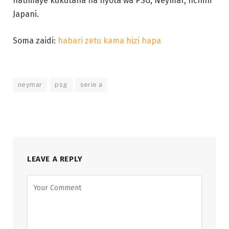
hatimaye kukutana na nyota wa PSG, Neymar, nchini
Japani.
Soma zaidi:
habari zetu kama hizi hapa
neymar
psg
serie a
LEAVE A REPLY