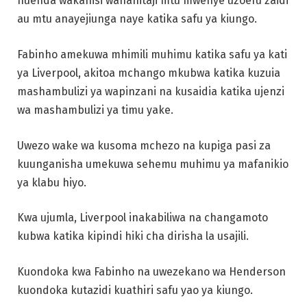
huenda wakahisi wanahitaji mtu mwenye uzoefu zaidi
au mtu anayejiunga naye katika safu ya kiungo.
Fabinho amekuwa mhimili muhimu katika safu ya kati
ya Liverpool, akitoa mchango mkubwa katika kuzuia
mashambulizi ya wapinzani na kusaidia katika ujenzi
wa mashambulizi ya timu yake.
Uwezo wake wa kusoma mchezo na kupiga pasi za
kuunganisha umekuwa sehemu muhimu ya mafanikio
ya klabu hiyo.
Kwa ujumla, Liverpool inakabiliwa na changamoto
kubwa katika kipindi hiki cha dirisha la usajili.
Kuondoka kwa Fabinho na uwezekano wa Henderson
kuondoka kutazidi kuathiri safu yao ya kiungo.