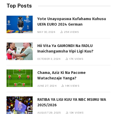
Top Posts
Yote Unayopaswa Kufahamu Kuhusu
UEFA EURO 2024 German
MAY 30, 2024
25K
VIEWS
Hii Vita Ya GAMONDI Na FADLU
Inaichangamsha Vipi Ligi Kuu?
OCTOBER 3, 2024
17K
VIEWS
Chama, Aziz Ki Na Pacome
Watachezaje Yanga?
JUNE 27, 2024
14K
VIEWS
RATIBA YA LIGI KUU YA NBC MSIMU WA
2025/2026
AUGUST 29, 2025
13K
VIEWS