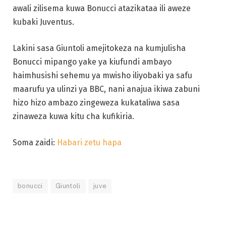
awali zilisema kuwa Bonucci atazikataa ili aweze
kubaki Juventus.
Lakini sasa Giuntoli amejitokeza na kumjulisha
Bonucci mipango yake ya kiufundi ambayo
haimhusishi sehemu ya mwisho iliyobaki ya safu
maarufu ya ulinzi ya BBC, nani anajua ikiwa zabuni
hizo hizo ambazo zingeweza kukataliwa sasa
zinaweza kuwa kitu cha kufikiria.
Soma zaidi:
Habari zetu hapa
bonucci
Giuntoli
juve