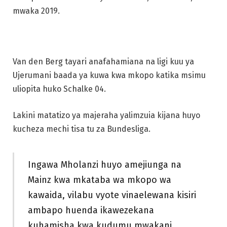
mwaka 2019.
Van den Berg tayari anafahamiana na ligi kuu ya
Ujerumani baada ya kuwa kwa mkopo katika msimu
uliopita huko Schalke 04.
Lakini matatizo ya majeraha yalimzuia kijana huyo
kucheza mechi tisa tu za Bundesliga.
Ingawa Mholanzi huyo amejiunga na
Mainz kwa mkataba wa mkopo wa
kawaida, vilabu vyote vinaelewana kisiri
ambapo huenda ikawezekana
kuhamisha kwa kudumu mwakani.