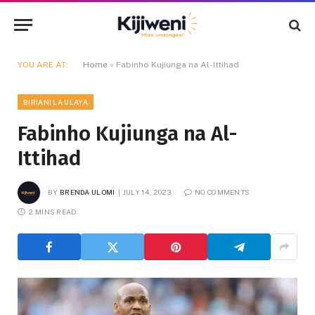
YOU ARE AT:
Home
»
Fabinho Kujiunga na Al-Ittihad
BIRIANI LA ULAYA
Fabinho Kujiunga na Al-
Ittihad
BY
BRENDA ULOMI
JULY 14, 2023
NO COMMENTS
2 MINS READ