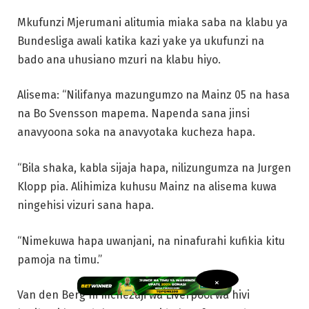
Mkufunzi Mjerumani alitumia miaka saba na klabu ya
Bundesliga awali katika kazi yake ya ukufunzi na
bado ana uhusiano mzuri na klabu hiyo.
Alisema: “Nilifanya mazungumzo na Mainz 05 na hasa
na Bo Svensson mapema. Napenda sana jinsi
anavyoona soka na anavyotaka kucheza hapa.
“Bila shaka, kabla sijaja hapa, nilizungumza na Jurgen
Klopp pia. Alihimiza kuhusu Mainz na alisema kuwa
ningehisi vizuri sana hapa.
“Nimekuwa hapa uwanjani, na ninafurahi kufikia kitu
pamoja na timu.”
×
Van den Berg ni mchezaji wa Liverpool wa hivi