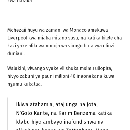
kwa haraka.
Mchezaji huyu wa zamani wa Monaco amekuwa
Liverpool kwa miaka mitano sasa, na katika kilele cha
kazi yake alikuwa mmoja wa viungo bora vya ulinzi
duniani.
Walakini, viwango vyake vilishuka msimu uliopita,
hivyo zabuni ya pauni milioni 40 inaonekana kuwa
ngumu kukataa.
Ikiwa atahamia, atajiunga na Jota,
N’Golo Kante, na Karim Benzema katika
klabu hiyo ambayo inafundishwa na