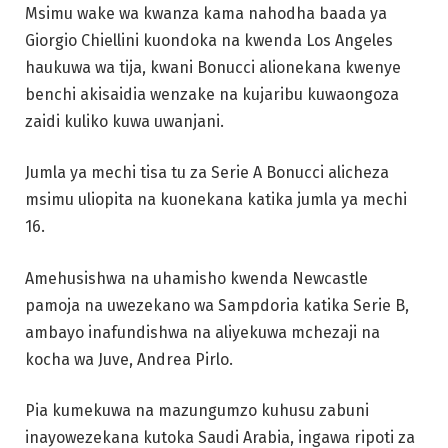
Msimu wake wa kwanza kama nahodha baada ya
Giorgio Chiellini kuondoka na kwenda Los Angeles
haukuwa wa tija, kwani Bonucci alionekana kwenye
benchi akisaidia wenzake na kujaribu kuwaongoza
zaidi kuliko kuwa uwanjani.
Jumla ya mechi tisa tu za Serie A Bonucci alicheza
msimu uliopita na kuonekana katika jumla ya mechi
16.
Amehusishwa na uhamisho kwenda Newcastle
pamoja na uwezekano wa Sampdoria katika Serie B,
ambayo inafundishwa na aliyekuwa mchezaji na
kocha wa Juve, Andrea Pirlo.
Pia kumekuwa na mazungumzo kuhusu zabuni
inayowezekana kutoka Saudi Arabia, ingawa ripoti za