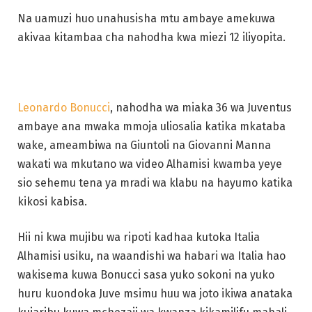
Na uamuzi huo unahusisha mtu ambaye amekuwa
akivaa kitambaa cha nahodha kwa miezi 12 iliyopita.
Leonardo Bonucci
, nahodha wa miaka 36 wa Juventus
ambaye ana mwaka mmoja uliosalia katika mkataba
wake, ameambiwa na Giuntoli na Giovanni Manna
wakati wa mkutano wa video Alhamisi kwamba yeye
sio sehemu tena ya mradi wa klabu na hayumo katika
kikosi kabisa.
Hii ni kwa mujibu wa ripoti kadhaa kutoka Italia
Alhamisi usiku, na waandishi wa habari wa Italia hao
wakisema kuwa Bonucci sasa yuko sokoni na yuko
huru kuondoka Juve msimu huu wa joto ikiwa anataka