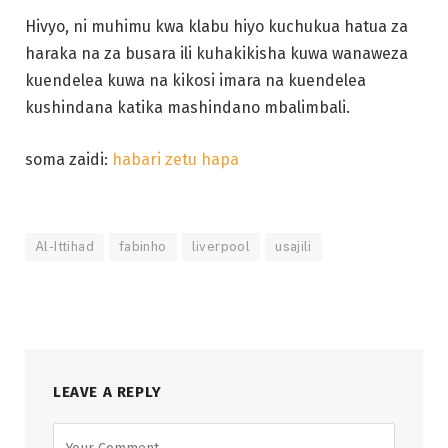
Hivyo, ni muhimu kwa klabu hiyo kuchukua hatua za
haraka na za busara ili kuhakikisha kuwa wanaweza
kuendelea kuwa na kikosi imara na kuendelea
kushindana katika mashindano mbalimbali.
soma zaidi:
habari zetu hapa
Al-Ittihad
fabinho
liverpool
usajili
LEAVE A REPLY