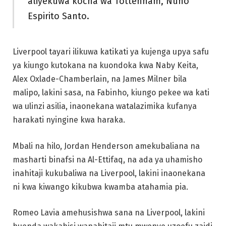
aliyekuwa kocha wa Tottenham, Nuno
Espirito Santo.
Liverpool tayari ilikuwa katikati ya kujenga upya safu
ya kiungo kutokana na kuondoka kwa Naby Keita,
Alex Oxlade-Chamberlain, na James Milner bila
malipo, lakini sasa, na Fabinho, kiungo pekee wa kati
wa ulinzi asilia, inaonekana watalazimika kufanya
harakati nyingine kwa haraka.
Mbali na hilo, Jordan Henderson amekubaliana na
masharti binafsi na Al-Ettifaq, na ada ya uhamisho
inahitaji kukubaliwa na Liverpool, lakini inaonekana
ni kwa kiwango kikubwa kwamba atahamia pia.
Romeo Lavia amehusishwa sana na Liverpool, lakini