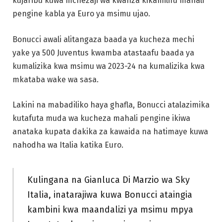
kujaribu kuwa mchezaji wa kwanza kikamilifu mahali
pengine kabla ya Euro ya msimu ujao.
Bonucci awali alitangaza baada ya kucheza mechi
yake ya 500 Juventus kwamba atastaafu baada ya
kumalizika kwa msimu wa 2023-24 na kumalizika kwa
mkataba wake wa sasa.
Lakini na mabadiliko haya ghafla, Bonucci atalazimika
kutafuta muda wa kucheza mahali pengine ikiwa
anataka kupata dakika za kawaida na hatimaye kuwa
nahodha wa Italia katika Euro.
Kulingana na Gianluca Di Marzio wa Sky
Italia, inatarajiwa kuwa Bonucci ataingia
kambini kwa maandalizi ya msimu mpya