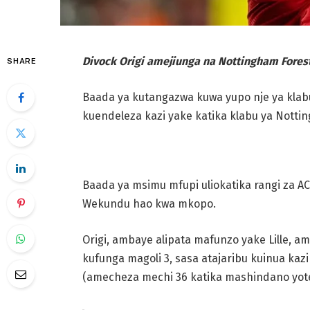
Divock Origi amejiunga na Nottingham Fore
SHARE
Baada ya kutangazwa kuwa yupo nje ya klab
kuendeleza kazi yake katika klabu ya Notti
Baada ya msimu mfupi uliokatika rangi za AC
Wekundu hao kwa mkopo.
Origi, ambaye alipata mafunzo yake Lille, a
kufunga magoli 3, sasa atajaribu kuinua kazi
(amecheza mechi 36 katika mashindano yote