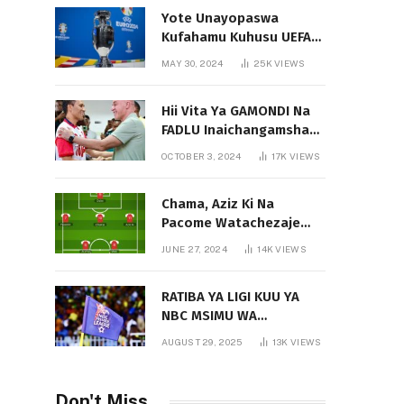
Yote Unayopaswa
Kufahamu Kuhusu UEFA
EURO 2024 German
MAY 30, 2024
25K
VIEWS
Hii Vita Ya GAMONDI Na
FADLU Inaichangamsha
Vipi Ligi Kuu?
OCTOBER 3, 2024
17K
VIEWS
Chama, Aziz Ki Na
Pacome Watachezaje
Yanga?
JUNE 27, 2024
14K
VIEWS
RATIBA YA LIGI KUU YA
NBC MSIMU WA
2025/2026
AUGUST 29, 2025
13K
VIEWS
Don't Miss