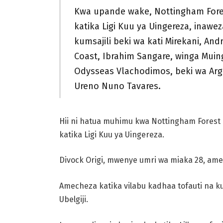
Kwa upande wake, Nottingham Fores
katika Ligi Kuu ya Uingereza, inaw
kumsajili beki wa kati Mirekani, A
Coast, Ibrahim Sangare, winga Muin
Odysseas Vlachodimos, beki wa Arg
Ureno Nuno Tavares.
Hii ni hatua muhimu kwa Nottingham Forest k
katika Ligi Kuu ya Uingereza.
Divock Origi, mwenye umri wa miaka 28, ame
Amecheza katika vilabu kadhaa tofauti na ku
Ubelgiji.