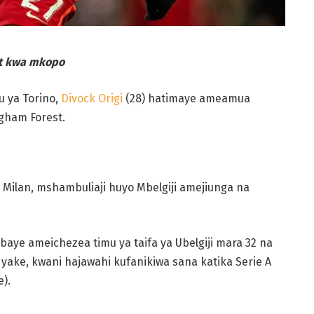
st kwa mkopo
u ya Torino,
Divock Origi
(28) hatimaye ameamua
ngham Forest.
 Milan, mshambuliaji huyo Mbelgiji amejiunga na
mbaye ameichezea timu ya taifa ya Ubelgiji mara 32 na
 yake, kwani hajawahi kufanikiwa sana katika Serie A
).