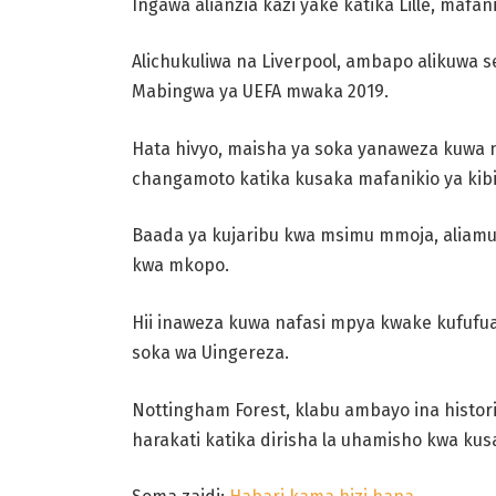
Ingawa alianzia kazi yake katika Lille, mafa
Alichukuliwa na Liverpool, ambapo alikuwa s
Mabingwa ya UEFA mwaka 2019.
Hata hivyo, maisha ya soka yanaweza kuwa n
changamoto katika kusaka mafanikio ya kibin
Baada ya kujaribu kwa msimu mmoja, aliamu
kwa mkopo.
Hii inaweza kuwa nafasi mpya kwake kufufu
soka wa Uingereza.
Nottingham Forest, klabu ambayo ina histor
harakati katika dirisha la uhamisho kwa kusa