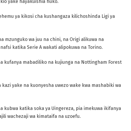
nikio yake hayakuishia huko.
ehemu ya kikosi cha kushangaza kilichoshinda Ligi ya
a mzunguko wa juu na chini, na Origi alikuwa na
afsi katika Serie A wakati alipokuwa na Torino.
a kufanya mabadiliko na kujiunga na Nottingham Forest
a kazi yake na kuonyesha uwezo wake kwa mashabiki wa
ia kubwa katika soka ya Uingereza, pia imekuwa ikifanya
jili wachezaji wa kimataifa na uzoefu.