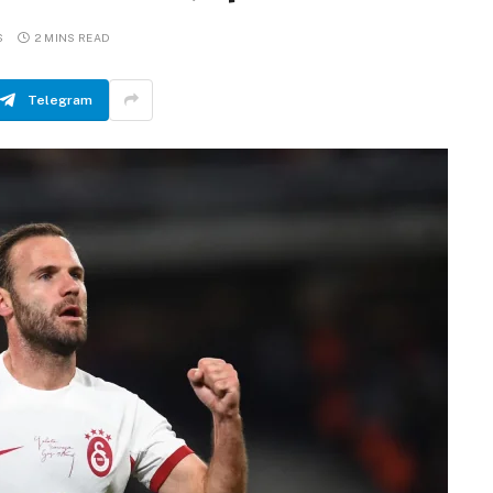
S
2 MINS READ
Telegram