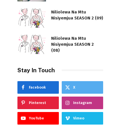
Niliolewa Na Mtu
Nisiyemjua SEASON 2 (09)
Niliolewa Na Mtu
Nisiyemjua SEASON 2
(08)
Stay In Touch
Facebook
X
Pinterest
Instagram
YouTube
Vimeo