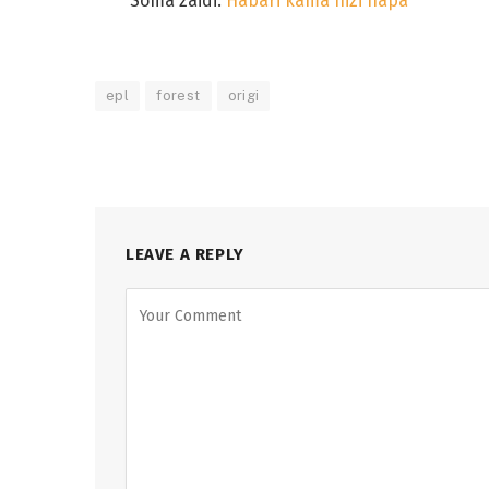
Soma zaidi:
Habari kama hizi hapa
epl
forest
origi
LEAVE A REPLY