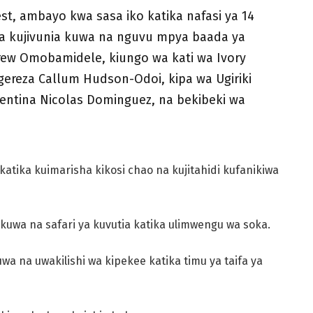
t, ambayo kwa sasa iko katika nafasi ya 14
eza kujivunia kuwa na nguvu mpya baada ya
ndrew Omobamidele, kiungo wa kati wa Ivory
gereza Callum Hudson-Odoi, kipa wa Ugiriki
entina Nicolas Dominguez, na bekibeki wa
atika kuimarisha kikosi chao na kujitahidi kufanikiwa
kuwa na safari ya kuvutia katika ulimwengu wa soka.
wa na uwakilishi wa kipekee katika timu ya taifa ya