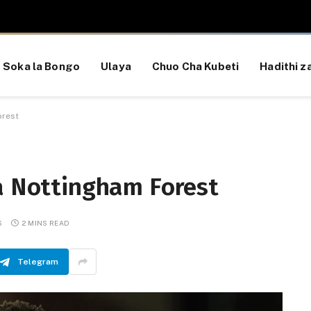
Soka la Bongo
Ulaya
Chuo Cha Kubeti
Hadithi za
orest
na Nottingham Forest
S
2 MINS READ
Telegram