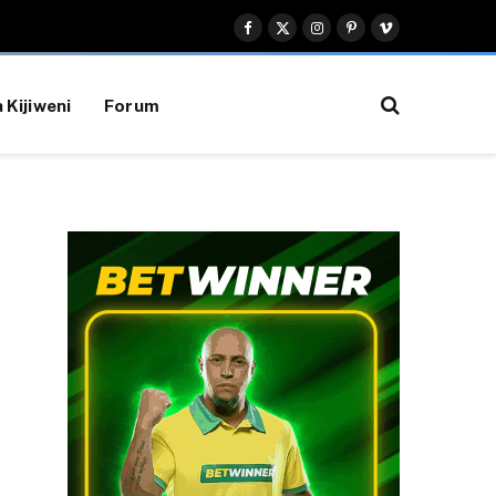
Facebook
X
Instagram
Pinterest
Vimeo
(Twitter)
 Kijiweni
Forum