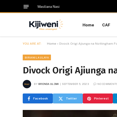
Wasiliana Nasi
Home
CAF
YOU ARE AT:
Home
»
Divock Origi Ajiunga na Nottingham F
BIRIANI LA ULAYA
Divock Origi Ajiunga 
BY
BRENDA ULOMI
SEPTEMBER 5, 2023
NO COMMENT
Facebook
Twitter
Pinterest