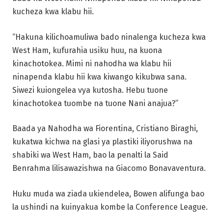
kucheza kwa klabu hii.
“Hakuna kilichoamuliwa bado ninalenga kucheza kwa
West Ham, kufurahia usiku huu, na kuona
kinachotokea. Mimi ni nahodha wa klabu hii
ninapenda klabu hii kwa kiwango kikubwa sana.
Siwezi kuiongelea vya kutosha. Hebu tuone
kinachotokea tuombe na tuone Nani anajua?”
Baada ya Nahodha wa Fiorentina, Cristiano Biraghi,
kukatwa kichwa na glasi ya plastiki iliyorushwa na
shabiki wa West Ham, bao la penalti la Said
Benrahma lilisawazishwa na Giacomo Bonavaventura.
Huku muda wa ziada ukiendelea, Bowen alifunga bao
la ushindi na kuinyakua kombe la Conference League.