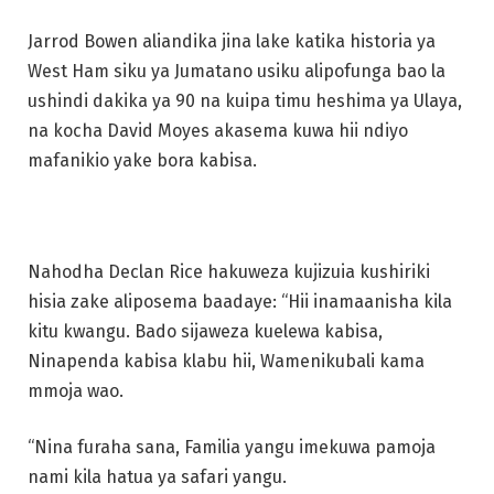
Jarrod Bowen aliandika jina lake katika historia ya
West Ham siku ya Jumatano usiku alipofunga bao la
ushindi dakika ya 90 na kuipa timu heshima ya Ulaya,
na kocha David Moyes akasema kuwa hii ndiyo
mafanikio yake bora kabisa.
Nahodha Declan Rice hakuweza kujizuia kushiriki
hisia zake aliposema baadaye: “Hii inamaanisha kila
kitu kwangu. Bado sijaweza kuelewa kabisa,
Ninapenda kabisa klabu hii, Wamenikubali kama
mmoja wao.
“Nina furaha sana, Familia yangu imekuwa pamoja
nami kila hatua ya safari yangu.