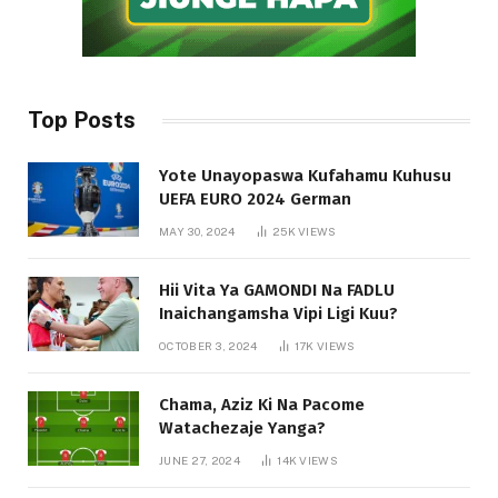
Top Posts
Yote Unayopaswa Kufahamu Kuhusu
UEFA EURO 2024 German
MAY 30, 2024
25K
VIEWS
Hii Vita Ya GAMONDI Na FADLU
Inaichangamsha Vipi Ligi Kuu?
OCTOBER 3, 2024
17K
VIEWS
Chama, Aziz Ki Na Pacome
Watachezaje Yanga?
JUNE 27, 2024
14K
VIEWS