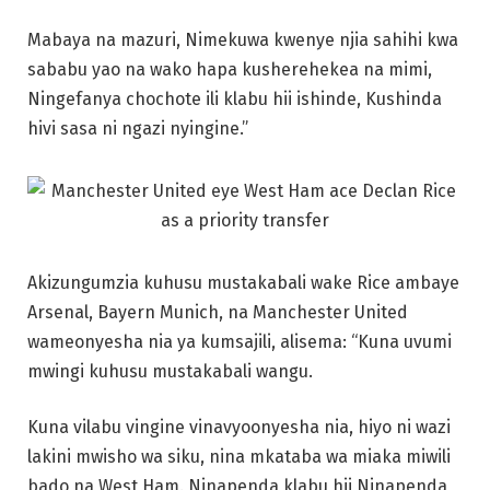
Mabaya na mazuri, Nimekuwa kwenye njia sahihi kwa
sababu yao na wako hapa kusherehekea na mimi,
Ningefanya chochote ili klabu hii ishinde, Kushinda
hivi sasa ni ngazi nyingine.”
Akizungumzia kuhusu mustakabali wake Rice ambaye
Arsenal, Bayern Munich, na Manchester United
wameonyesha nia ya kumsajili, alisema: “Kuna uvumi
mwingi kuhusu mustakabali wangu.
Kuna vilabu vingine vinavyoonyesha nia, hiyo ni wazi
lakini mwisho wa siku, nina mkataba wa miaka miwili
bado na West Ham. Ninapenda klabu hii Ninapenda