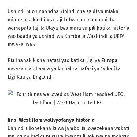
Ushindi huo unaondoa kipindi cha zaidi ya miaka
minne bila kushinda taji kubwa na inamaanisha
wamepata taji la Ulaya kwa mara ya pili katika historia
yao baada ya ushindi wa Kombe la Washindi la UEFA
mwaka 1965.
Pia inahakikisha nafasi yao katika Ligi ya Europa
mwaka ujao baada ya kumaliza nafasi ya 14 katika
Ligi Kuu ya England.
Jinsi West Ham walivyofanya historia
Ushindi ulionekana kuwa jambo lisilowezekana wakati
mwingine katika nusu ya kwanza iliyokuwa na mchezo