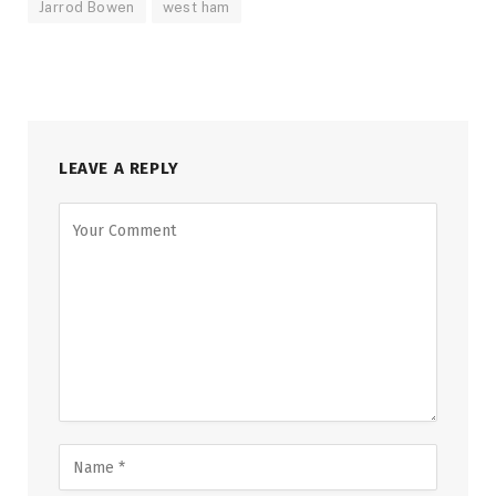
Jarrod Bowen
west ham
LEAVE A REPLY