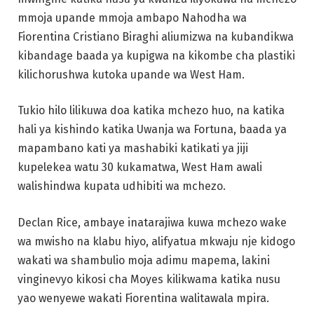
mmoja upande mmoja ambapo Nahodha wa
Fiorentina Cristiano Biraghi aliumizwa na kubandikwa
kibandage baada ya kupigwa na kikombe cha plastiki
kilichorushwa kutoka upande wa West Ham.
Tukio hilo lilikuwa doa katika mchezo huo, na katika
hali ya kishindo katika Uwanja wa Fortuna, baada ya
mapambano kati ya mashabiki katikati ya jiji
kupelekea watu 30 kukamatwa, West Ham awali
walishindwa kupata udhibiti wa mchezo.
Declan Rice, ambaye inatarajiwa kuwa mchezo wake
wa mwisho na klabu hiyo, alifyatua mkwaju nje kidogo
wakati wa shambulio moja adimu mapema, lakini
vinginevyo kikosi cha Moyes kilikwama katika nusu
yao wenyewe wakati Fiorentina walitawala mpira.