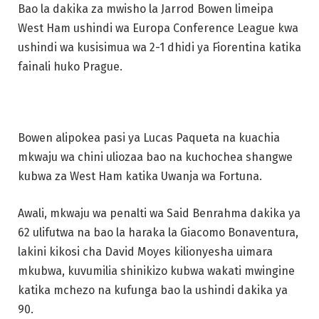
Bao la dakika za mwisho la Jarrod Bowen limeipa
West Ham ushindi wa Europa Conference League kwa
ushindi wa kusisimua wa 2-1 dhidi ya Fiorentina katika
fainali huko Prague.
Bowen alipokea pasi ya Lucas Paqueta na kuachia
mkwaju wa chini uliozaa bao na kuchochea shangwe
kubwa za West Ham katika Uwanja wa Fortuna.
Awali, mkwaju wa penalti wa Said Benrahma dakika ya
62 ulifutwa na bao la haraka la Giacomo Bonaventura,
lakini kikosi cha David Moyes kilionyesha uimara
mkubwa, kuvumilia shinikizo kubwa wakati mwingine
katika mchezo na kufunga bao la ushindi dakika ya
90.