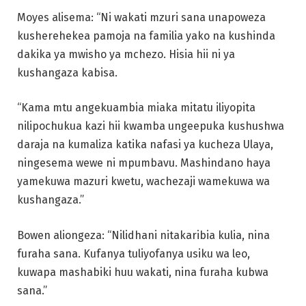
Moyes alisema: “Ni wakati mzuri sana unapoweza
kusherehekea pamoja na familia yako na kushinda
dakika ya mwisho ya mchezo. Hisia hii ni ya
kushangaza kabisa.
“Kama mtu angekuambia miaka mitatu iliyopita
nilipochukua kazi hii kwamba ungeepuka kushushwa
daraja na kumaliza katika nafasi ya kucheza Ulaya,
ningesema wewe ni mpumbavu. Mashindano haya
yamekuwa mazuri kwetu, wachezaji wamekuwa wa
kushangaza.”
Bowen aliongeza: “Nilidhani nitakaribia kulia, nina
furaha sana. Kufanya tuliyofanya usiku wa leo,
kuwapa mashabiki huu wakati, nina furaha kubwa
sana.”