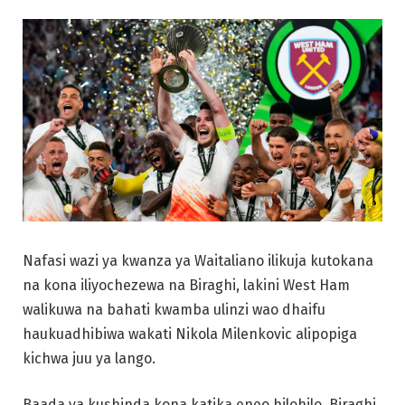
Nafasi wazi ya kwanza ya Waitaliano ilikuja kutokana
na kona iliyochezewa na Biraghi, lakini West Ham
walikuwa na bahati kwamba ulinzi wao dhaifu
haukuadhibiwa wakati Nikola Milenkovic alipopiga
kichwa juu ya lango.
Baada ya kushinda kona katika eneo hilohilo, Biraghi