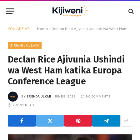
YOU ARE AT:
Home
»
Declan Rice Ajivunia Ushindi wa West Ham katika Europa Conference League
BIRIANI LA ULAYA
Declan Rice Ajivunia Ushindi
wa West Ham katika Europa
Conference League
BY
BRENDA ULOMI
JUNE 8, 2023
NO COMMENTS
2 MINS READ