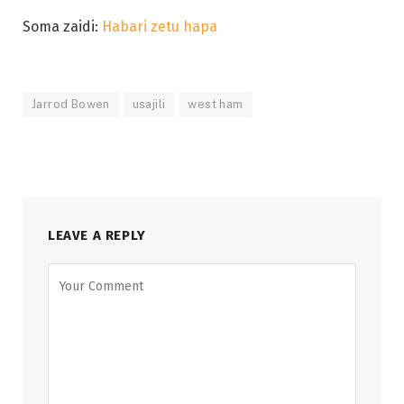
Soma zaidi:
Habari zetu hapa
Jarrod Bowen
usajili
west ham
LEAVE A REPLY