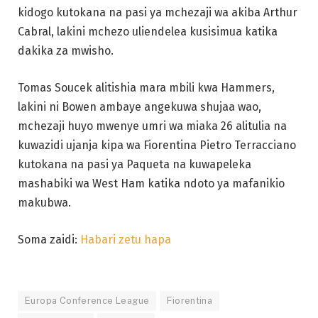
kidogo kutokana na pasi ya mchezaji wa akiba Arthur
Cabral, lakini mchezo uliendelea kusisimua katika
dakika za mwisho.
Tomas Soucek alitishia mara mbili kwa Hammers,
lakini ni Bowen ambaye angekuwa shujaa wao,
mchezaji huyo mwenye umri wa miaka 26 alitulia na
kuwazidi ujanja kipa wa Fiorentina Pietro Terracciano
kutokana na pasi ya Paqueta na kuwapeleka
mashabiki wa West Ham katika ndoto ya mafanikio
makubwa.
Soma zaidi:
Habari zetu hapa
Europa Conference League
Fiorentina