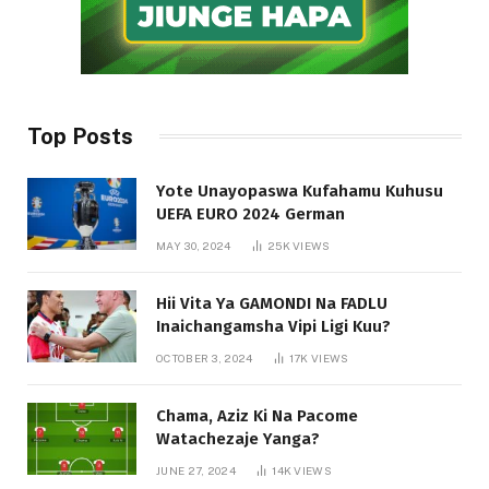
Top Posts
Yote Unayopaswa Kufahamu Kuhusu
UEFA EURO 2024 German
MAY 30, 2024
25K
VIEWS
Hii Vita Ya GAMONDI Na FADLU
Inaichangamsha Vipi Ligi Kuu?
OCTOBER 3, 2024
17K
VIEWS
Chama, Aziz Ki Na Pacome
Watachezaje Yanga?
JUNE 27, 2024
14K
VIEWS