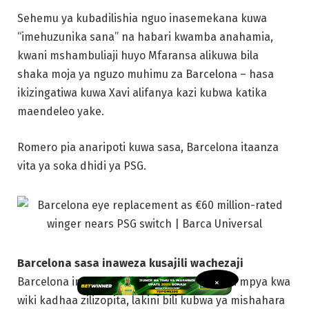
Sehemu ya kubadilishia nguo inasemekana kuwa
“imehuzunika sana” na habari kwamba anahamia,
kwani mshambuliaji huyo Mfaransa alikuwa bila
shaka moja ya nguzo muhimu za Barcelona – hasa
ikizingatiwa kuwa Xavi alifanya kazi kubwa katika
maendeleo yake.
Romero pia anaripoti kuwa sasa, Barcelona itaanza
vita ya soka dhidi ya PSG.
Barcelona sasa inaweza kusajili wachezaji
Barcelona imekuwa ikijaribu kufanya usajili mpya kwa
×
wiki kadhaa zilizopita, lakini bili kubwa ya mishahara