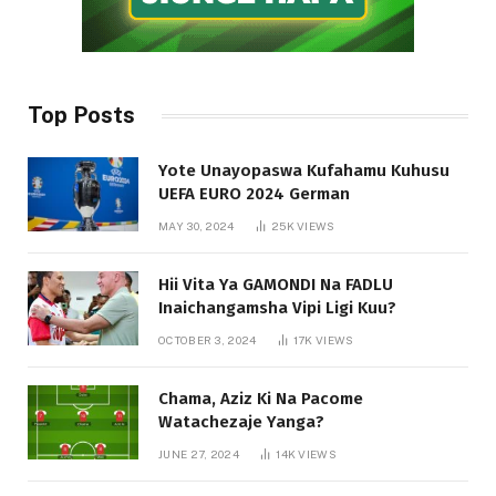
Top Posts
Yote Unayopaswa Kufahamu Kuhusu
UEFA EURO 2024 German
MAY 30, 2024
25K
VIEWS
Hii Vita Ya GAMONDI Na FADLU
Inaichangamsha Vipi Ligi Kuu?
OCTOBER 3, 2024
17K
VIEWS
Chama, Aziz Ki Na Pacome
Watachezaje Yanga?
JUNE 27, 2024
14K
VIEWS