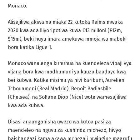
Monaco.
Alisajiliwa akiwa na miaka 22 kutoka Reims mwaka
2020 kwa ada iliyoripotiwa kuwa €13 milioni (£12m;
$15m), beki huyu imara amekuwa mmoja wa mabeki
bora katika Ligue 1.
Monaco wanalenga kununua na kuendeleza vipaji vya
vijana bora kwa madhumuni ya kuuza baadaye kwa
bei kubwa. Katika misimu ya hivi karibuni, Aurelien
Tchouameni (Real Madrid), Benoit Badiashile
(Chelsea), na Sofiane Diop (Nice) wote wamesajiliwa
kwa ada kubwa.
Disasi anaunganisha uwezo wa kutoa pasi za
maendeleo na nguvu za kushinda michezo, hivyo
haishangazi kama akawa mchezaji mwingine maarufu