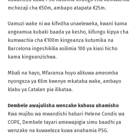
mchezaji cha €50m, ambapo atapata €25m.
Uamuzi wake ni wa kifedha unaeleweka, kwani kama
angeamua kubaki baada ya kesho, kifungu kipya cha
kumwachia cha €100m kingeanza kutumika na
Barcelona ingeshikilia asilimia 100 ya kiasi hicho
kama kingeanzishwa.
Mbali na hayo, Mfaransa huyo alikuwa ameomba
nyongeza ya €6m kwenye mkataba wake, ambayo
klabu ya Catalan pia ilikataa.
Dembele awajulisha wenzake kuhusu uhamisho
Kwa mujibu wa mwandishi habari Helene Condis wa
COPE, Dembele tayari amewapigia simu baadhi ya
wenzake na kuwaeleza kuwa anahamia PSG.