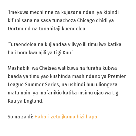
‘Imekuwa mechi nne za kujazana ndani ya kipindi
kifupi sana na sasa tunacheza Chicago dhidi ya
Dortmund na tunahitaji kuendelea.
‘Tutaendelea na kujiandaa vilivyo ili timu iwe katika
hali bora kwa ajili ya Ligi Kuu.’
Mashabiki wa Chelsea walikuwa na furaha kubwa
baada ya timu yao kushinda mashindano ya Premier
League Summer Series, na ushindi huu uliongeza
matumaini ya mafanikio katika msimu ujao wa Ligi
Kuu ya England.
Soma zaidi:
Habari zetu jkama hizi hapa