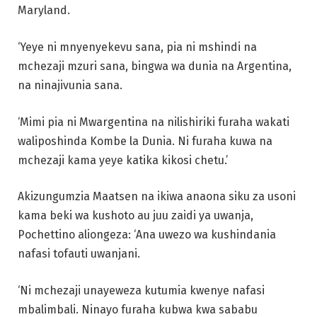
Maryland.
‘Yeye ni mnyenyekevu sana, pia ni mshindi na
mchezaji mzuri sana, bingwa wa dunia na Argentina,
na ninajivunia sana.
‘Mimi pia ni Mwargentina na nilishiriki furaha wakati
waliposhinda Kombe la Dunia. Ni furaha kuwa na
mchezaji kama yeye katika kikosi chetu.’
Akizungumzia Maatsen na ikiwa anaona siku za usoni
kama beki wa kushoto au juu zaidi ya uwanja,
Pochettino aliongeza: ‘Ana uwezo wa kushindania
nafasi tofauti uwanjani.
‘Ni mchezaji unayeweza kutumia kwenye nafasi
mbalimbali. Ninayo furaha kubwa kwa sababu