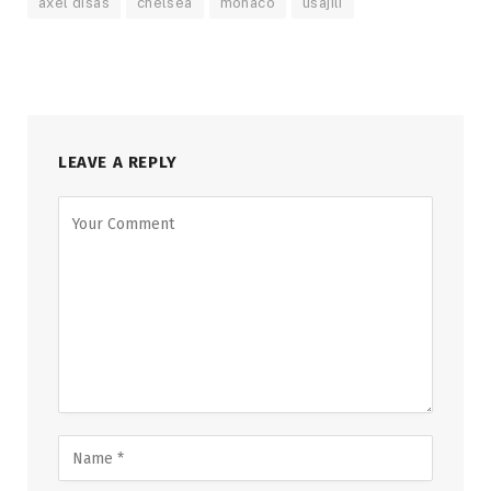
axel disas
chelsea
monaco
usajili
LEAVE A REPLY