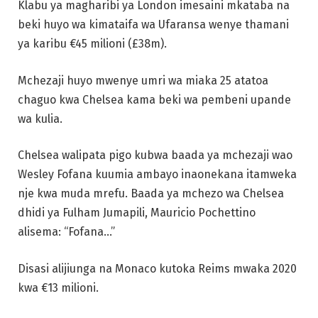
Klabu ya magharibi ya London imesaini mkataba na
beki huyo wa kimataifa wa Ufaransa wenye thamani
ya karibu €45 milioni (£38m).
Mchezaji huyo mwenye umri wa miaka 25 atatoa
chaguo kwa Chelsea kama beki wa pembeni upande
wa kulia.
Chelsea walipata pigo kubwa baada ya mchezaji wao
Wesley Fofana kuumia ambayo inaonekana itamweka
nje kwa muda mrefu. Baada ya mchezo wa Chelsea
dhidi ya Fulham Jumapili, Mauricio Pochettino
alisema: “Fofana…”
Disasi alijiunga na Monaco kutoka Reims mwaka 2020
kwa €13 milioni.