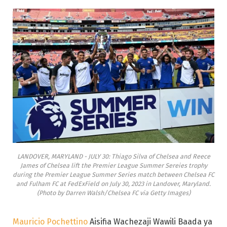
LANDOVER, MARYLAND - JULY 30: Thiago Silva of Chelsea and Reece
James of Chelsea lift the Premier League Summer Sereies trophy
during the Premier League Summer Series match between Chelsea FC
and Fulham FC at FedExField on July 30, 2023 in Landover, Maryland.
(Photo by Darren Walsh/Chelsea FC via Getty Images)
Mauricio Pochettino
Aisifia Wachezaji Wawili Baada ya