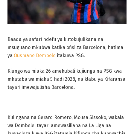
Baada ya safari ndefu ya kutokujulikana na
msuguano mkubwa katika ofisi za Barcelona, hatima
ya
Ousmane Dembele
itakuwa PSG.
Kiungo wa miaka 26 amekubali kujiunga na PSG kwa
mkataba wa miaka 5 hadi 2028, na klabu ya Kifaransa
tayari imewajulisha Barcelona.
Kulingana na Gerard Romero, Mousa Sissoko, wakala
wa Dembele, tayari amewasiliana na La Liga na
kuwaeleza kuwa PSG itatumia kifungu cha kumwachia