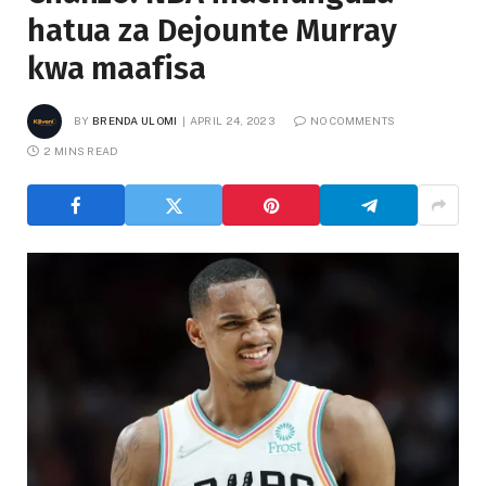
hatua za Dejounte Murray
kwa maafisa
BY
BRENDA ULOMI
APRIL 24, 2023
NO COMMENTS
2 MINS READ