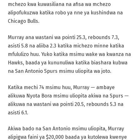
mchezo kwa kuwasiliana na afisa wa mchezo
alipofukuzwa katika robo ya nne ya kushindwa na
Chicago Bulls.
Murray ana wastani wa pointi 25.3, rebounds 7.3,
asisti 5.8 na aliiba 2.3 katika michezo minne katika
mfululizo huu. Yuko katika msimu wake wa kwanza na
Hawks, baada ya kununuliwa katika biashara kubwa
na San Antonio Spurs msimu uliopita wa joto.
Katika mechi 74 msimu huu, Murray — ambaye
alikuwa Nyota Bora msimu uliopita akiwa na Spurs —
alikuwa na wastani wa pointi 20.5, rebounds 5.3 na
asisti 6.1.
Akiwa bado na San Antonio msimu uliopita, Murray
alipigwa faini ya $20,000 baada ya kutolewa kwenye