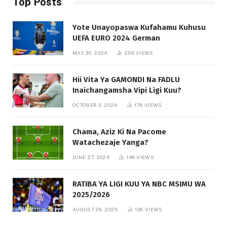
Top Posts
Yote Unayopaswa Kufahamu Kuhusu
UEFA EURO 2024 German
MAY 30, 2024
25K
VIEWS
Hii Vita Ya GAMONDI Na FADLU
Inaichangamsha Vipi Ligi Kuu?
OCTOBER 3, 2024
17K
VIEWS
Chama, Aziz Ki Na Pacome
Watachezaje Yanga?
JUNE 27, 2024
14K
VIEWS
RATIBA YA LIGI KUU YA NBC MSIMU WA
2025/2026
AUGUST 29, 2025
13K
VIEWS