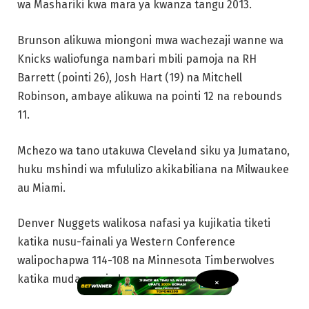
wa Mashariki kwa mara ya kwanza tangu 2013.
Brunson alikuwa miongoni mwa wachezaji wanne wa
Knicks waliofunga nambari mbili pamoja na RH
Barrett (pointi 26), Josh Hart (19) na Mitchell
Robinson, ambaye alikuwa na pointi 12 na rebounds
11.
Mchezo wa tano utakuwa Cleveland siku ya Jumatano,
huku mshindi wa mfululizo akikabiliana na Milwaukee
au Miami.
Denver Nuggets walikosa nafasi ya kujikatia tiketi
katika nusu-fainali ya Western Conference
walipochapwa 114-108 na Minnesota Timberwolves
katika muda wa ziada.
×