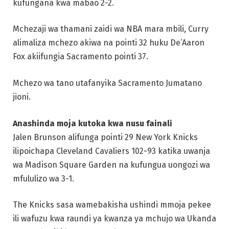
kufungana kwa mabao 2-2.
Mchezaji wa thamani zaidi wa NBA mara mbili, Curry
alimaliza mchezo akiwa na pointi 32 huku De’Aaron
Fox akiifungia Sacramento pointi 37.
Mchezo wa tano utafanyika Sacramento Jumatano
jioni.
Anashinda moja kutoka kwa nusu fainali
Jalen Brunson alifunga pointi 29 New York Knicks
ilipoichapa Cleveland Cavaliers 102-93 katika uwanja
wa Madison Square Garden na kufungua uongozi wa
mfululizo wa 3-1.
The Knicks sasa wamebakisha ushindi mmoja pekee
ili wafuzu kwa raundi ya kwanza ya mchujo wa Ukanda