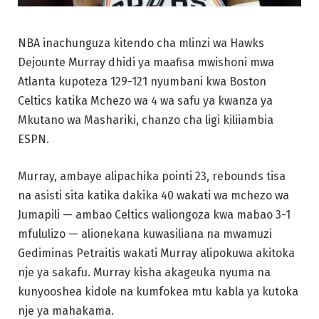
NBA inachunguza kitendo cha mlinzi wa Hawks
Dejounte Murray dhidi ya maafisa mwishoni mwa
Atlanta kupoteza 129-121 nyumbani kwa Boston
Celtics katika Mchezo wa 4 wa safu ya kwanza ya
Mkutano wa Mashariki, chanzo cha ligi kiliiambia
ESPN.
Murray, ambaye alipachika pointi 23, rebounds tisa
na asisti sita katika dakika 40 wakati wa mchezo wa
Jumapili — ambao Celtics waliongoza kwa mabao 3-1
mfululizo — alionekana kuwasiliana na mwamuzi
Gediminas Petraitis wakati Murray alipokuwa akitoka
nje ya sakafu. Murray kisha akageuka nyuma na
kunyooshea kidole na kumfokea mtu kabla ya kutoka
nje ya mahakama.