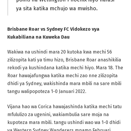
ya sita katika mchujo wa mwisho.
Brisbane Roar vs Sydney FC Vidokezo vya
Kukabiliana na Kuweka Dau
Wakiwa na ushindi mara 20 kutoka kwa mechi 56
zilizopita kati ya timu hizo, Brisbane Roar anashikilia
rekodi ya kushindana katika mechi hiyo. Mara 18. The
Roar hawajafungwa katika mechi zao nne zilizopita
dhidi ya Sydney, wakishinda mara mbili na sare mbili
tangu walipopoteza 1-0 Januari 2022.
Vijana hao wa Corica hawajashinda katika mechi tatu
mfululizo za ugenini, wakiambulia sare moja na
kupoteza mara mbili. tangu ushindi wao wa 1-0 dhidi
ya Western Sydney Wanderers mnamo Februari