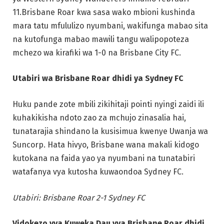
11.Brisbane Roar kwa sasa wako mbioni kushinda
mara tatu mfululizo nyumbani, wakifunga mabao sita
na kutofunga mabao mawili tangu walipopoteza
mchezo wa kirafiki wa 1-0 na Brisbane City FC.
Utabiri wa Brisbane Roar dhidi ya Sydney FC
Huku pande zote mbili zikihitaji pointi nyingi zaidi ili
kuhakikisha ndoto zao za mchujo zinasalia hai,
tunatarajia shindano la kusisimua kwenye Uwanja wa
Suncorp. Hata hivyo, Brisbane wana makali kidogo
kutokana na faida yao ya nyumbani na tunatabiri
watafanya vya kutosha kuwaondoa Sydney FC.
Utabiri: Brisbane Roar 2-1 Sydney FC
Vidokezo vya Kuweka Dau vya Brisbane Roar dhidi