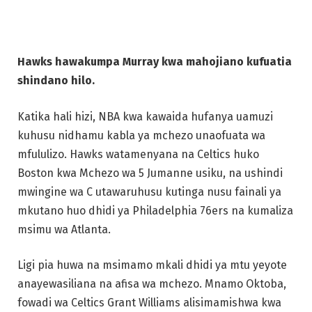
Hawks hawakumpa Murray kwa mahojiano kufuatia
shindano hilo.
Katika hali hizi, NBA kwa kawaida hufanya uamuzi
kuhusu nidhamu kabla ya mchezo unaofuata wa
mfululizo. Hawks watamenyana na Celtics huko
Boston kwa Mchezo wa 5 Jumanne usiku, na ushindi
mwingine wa C utawaruhusu kutinga nusu fainali ya
mkutano huo dhidi ya Philadelphia 76ers na kumaliza
msimu wa Atlanta.
Ligi pia huwa na msimamo mkali dhidi ya mtu yeyote
anayewasiliana na afisa wa mchezo. Mnamo Oktoba,
fowadi wa Celtics Grant Williams alisimamishwa kwa