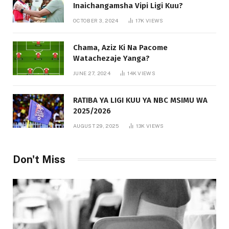
Inaichangamsha Vipi Ligi Kuu?
OCTOBER 3, 2024
17K
VIEWS
Chama, Aziz Ki Na Pacome
Watachezaje Yanga?
JUNE 27, 2024
14K
VIEWS
RATIBA YA LIGI KUU YA NBC MSIMU WA
2025/2026
AUGUST 29, 2025
13K
VIEWS
Don't Miss