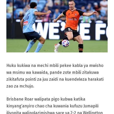
Huku kukiwa na mechi mbili pekee kabla ya mwisho
wa msimu wa kawaida, pande zote mbili zitakuwa
zikitafuta pointi za juu zaidi na kuendeleza harakati
zao za mchujo.
Brisbane Roar walipata pigo kubwa katika
kinyang’anyiro chao cha kuwania kufuzu Jumapili
iliyopita walipolazimishwa sare ya 2-2 na Wellington