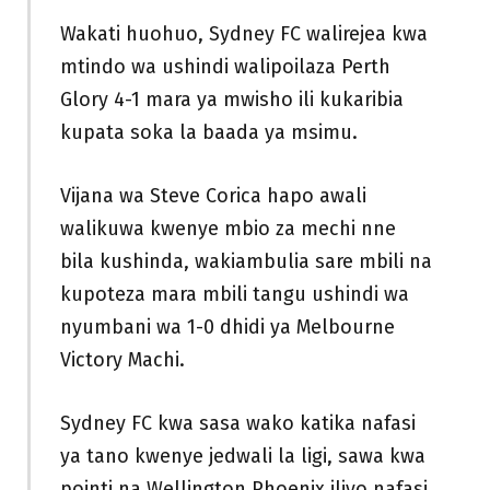
Wakati huohuo, Sydney FC walirejea kwa
mtindo wa ushindi walipoilaza Perth
Glory 4-1 mara ya mwisho ili kukaribia
kupata soka la baada ya msimu.
Vijana wa Steve Corica hapo awali
walikuwa kwenye mbio za mechi nne
bila kushinda, wakiambulia sare mbili na
kupoteza mara mbili tangu ushindi wa
nyumbani wa 1-0 dhidi ya Melbourne
Victory Machi.
Sydney FC kwa sasa wako katika nafasi
ya tano kwenye jedwali la ligi, sawa kwa
pointi na Wellington Phoenix iliyo nafasi